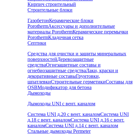
Кирпич строительный
Строительные блоки
Газобетон
Керамические блоки
Porotherm
Аксессуары и дополнительные
материалы Porotherm
Керамические перемычки
Porotherm
Кладочная сетка
Септики
Средства для очистки и защиты минеральных
поверхностей
Деревозащитные
средства
Огнезащитные составы и
огнебиозащитные средства
Лаки, краски и
декоративные составы
Грунтовки,
шпатлевки
Строительные герметики
Составы для
OSB
Модификатор для бетона
Дымоходы
Дымоходы UNI с вент. каналом
Система UNI д.20 с вент. каналом
Система UNI
д.18 с вент. каналом
Система UNI д.16 с вент.
каналом
Система UNI д.14 с вент. каналом
Стальные дымоходы Permeter