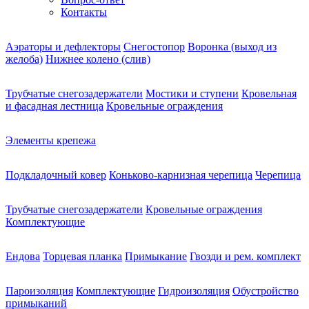
Контакты
Аэраторы и дефлекторы
Снегостопор
Воронка (выход из
желоба)
Нижнее колено (слив)
Трубчатые снегозадержатели
Мостики и ступени
Кровельная
и фасадная лестница
Кровельные ограждения
Элементы крепежа
Подкладочный ковер
Коньково-карнизная черепица
Черепица
Трубчатые снегозадержатели
Кровельные ограждения
Комплектующие
Ендова
Торцевая планка
Примыкание
Гвозди и рем. комплект
Пароизоляция
Комплектующие
Гидроизоляция
Обустройство
примыканий