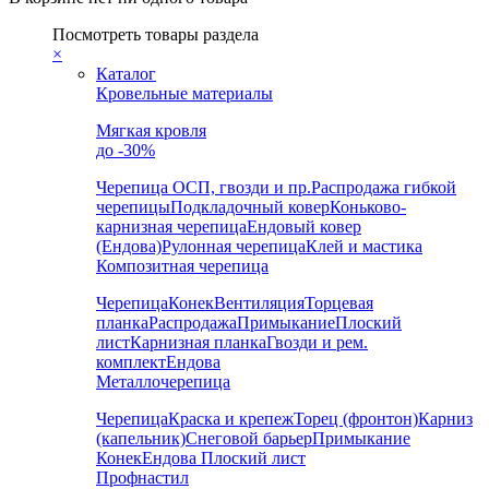
Посмотреть товары раздела
×
Каталог
Кровельные материалы
Мягкая кровля
до -30%
Черепица
ОСП, гвозди и пр.
Распродажа гибкой
черепицы
Подкладочный ковер
Коньково-
карнизная черепица
Ендовый ковер
(Ендова)
Рулонная черепица
Клей и мастика
Композитная черепица
Черепица
Конек
Вентиляция
Торцевая
планка
Распродажа
Примыкание
Плоский
лист
Карнизная планка
Гвозди и рем.
комплект
Ендова
Металлочерепица
Черепица
Краска и крепеж
Торец (фронтон)
Карниз
(капельник)
Снеговой барьер
Примыкание
Конек
Ендова
Плоский лист
Профнастил