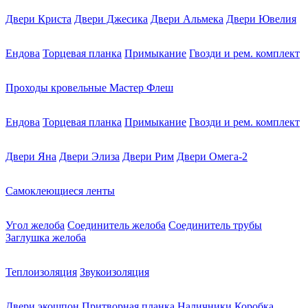
Двери Криста
Двери Джесика
Двери Альмека
Двери Ювелия
Ендова
Торцевая планка
Примыкание
Гвозди и рем. комплект
Проходы кровельные Мастер Флеш
Ендова
Торцевая планка
Примыкание
Гвозди и рем. комплект
Двери Яна
Двери Элиза
Двери Рим
Двери Омега-2
Самоклеющиеся ленты
Угол желоба
Соединитель желоба
Соединитель трубы
Заглушка желоба
Теплоизоляция
Звукоизоляция
Двери экошпон
Притворная планка
Наличники
Коробка