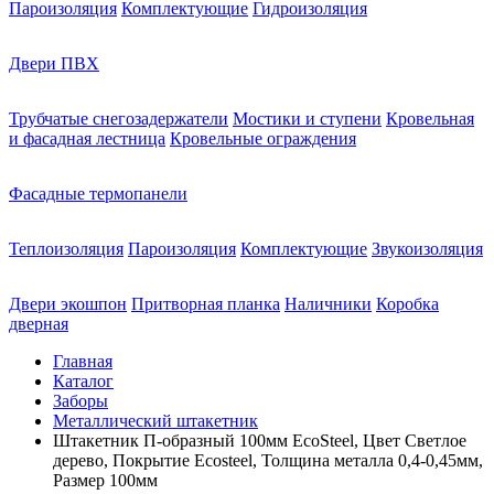
Пароизоляция
Комплектующие
Гидроизоляция
Двери ПВХ
Трубчатые снегозадержатели
Мостики и ступени
Кровельная
и фасадная лестница
Кровельные ограждения
Фасадные термопанели
Теплоизоляция
Пароизоляция
Комплектующие
Звукоизоляция
Двери экошпон
Притворная планка
Наличники
Коробка
дверная
Главная
Каталог
Заборы
Металлический штакетник
Штакетник П-образный 100мм EcoSteel, Цвет Светлое
дерево, Покрытие Ecosteel, Толщина металла 0,4-0,45мм,
Размер 100мм