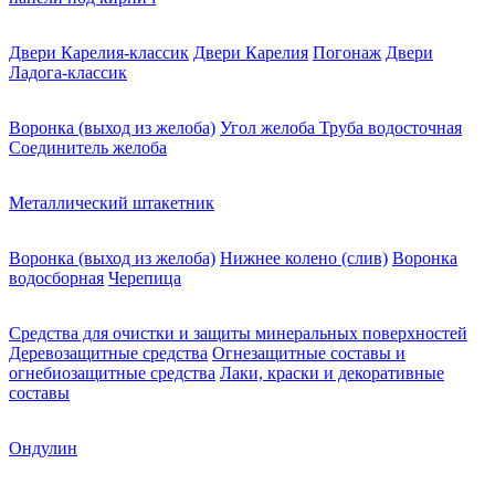
Двери Карелия-классик
Двери Карелия
Погонаж
Двери
Ладога-классик
Воронка (выход из желоба)
Угол желоба
Труба водосточная
Соединитель желоба
Металлический штакетник
Воронка (выход из желоба)
Нижнее колено (слив)
Воронка
водосборная
Черепица
Средства для очистки и защиты минеральных поверхностей
Деревозащитные средства
Огнезащитные составы и
огнебиозащитные средства
Лаки, краски и декоративные
составы
Ондулин