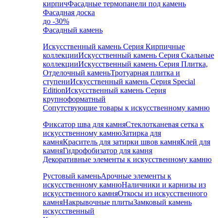
кирпич
Фасадные термопанели под камень
Фасадная доска
до -30%
Фасадный камень
Искусственный камень Серия Кирпичные
коллекции
Искусственный камень Серия Скальные
коллекции
Искусственный камень Серия Плитка,
Отделочный камень
Тротуарная плитка и
ступени
Искусственный камень Серия Special
Edition
Искусственный камень Серия
крупноформатный
Сопутствующие товары к искусственному камню
Фиксатор шва для камня
Стеклотканевая сетка к
искусственному камню
Затирка для
камня
Краситель для затирки швов камня
Клей для
камня
Гидрофобизатор для камня
Декоративные элементы к искусственному камню
Рустовый камень
Арочные элементы к
искусственному камню
Наличники и карнизы из
искусственного камня
Откосы из искусственного
камня
Накрывочные плиты
Замковый камень
искусственный