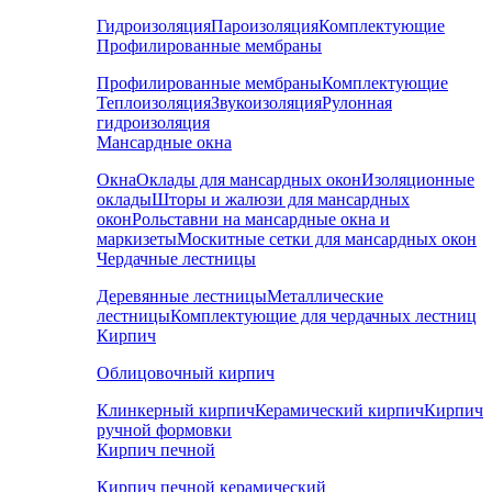
Гидроизоляция
Пароизоляция
Комплектующие
Профилированные мембраны
Профилированные мембраны
Комплектующие
Теплоизоляция
Звукоизоляция
Рулонная
гидроизоляция
Мансардные окна
Окна
Оклады для мансардных окон
Изоляционные
оклады
Шторы и жалюзи для мансардных
окон
Рольставни на мансардные окна и
маркизеты
Москитные сетки для мансардных окон
Чердачные лестницы
Деревянные лестницы
Металлические
лестницы
Комплектующие для чердачных лестниц
Кирпич
Облицовочный кирпич
Клинкерный кирпич
Керамический кирпич
Кирпич
ручной формовки
Кирпич печной
Кирпич печной керамический