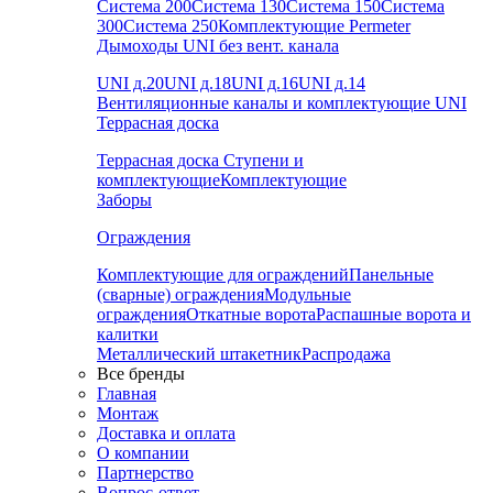
Система 200
Система 130
Система 150
Система
300
Система 250
Комплектующие Permeter
Дымоходы UNI без вент. канала
UNI д.20
UNI д.18
UNI д.16
UNI д.14
Вентиляционные каналы и комплектующие UNI
Террасная доска
Террасная доска
Ступени и
комплектующие
Комплектующие
Заборы
Ограждения
Комплектующие для ограждений
Панельные
(сварные) ограждения
Модульные
ограждения
Откатные ворота
Распашные ворота и
калитки
Металлический штакетник
Распродажа
Все бренды
Главная
Монтаж
Доставка и оплата
О компании
Партнерство
Вопрос-ответ