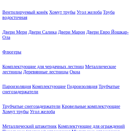
Вентилируемый конёк
Хомут трубы
Угол желоба
Труба
водосточная
Двери Мери
Двери Салика
Двери Марон
Двери Евро Йошкар-
Ола
Флюгеры
Комплектующие для чердачных лестниц
Металлические
лестницы
Деревянные лестницы
Окна
Пароизоляция
Комплектующие
Гидроизоляция
Трубчатые
снегозадержатели
Трубчатые снегозадержатели
Кровельные комплектующие
Хомут трубы
Угол желоба
Металлический штакетник
Комплектующие для ограждений