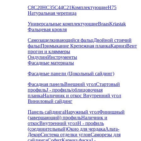
С8
С20
НС35
С44
С21
Комплектующие
Н75
Натуральная черепица
Универсальные комплектующие
Braas
Kriastak
Фальцевая кровля
Самозащелкивающийся фальц
Двойной стоячий
фальц
Примыкание
Крепежная планка
Карниз
Вент
прогон и кляммеры
Ондулин
Инструменты
Фасадные материалы
Фасадные панели (Цокольный сайдинг)
Фасадная панель
Внешний угол
Стартовый
профиль
J - профиль/облицовочная
планка
Наличник и откос
Внутренний угол
Виниловый сайдинг
Панель сайдинга
Наружный угол
Финишный
(завершающий) профиль
Наличник и
откос
Внутренний угол
H - профиль
(соединительный)
Окно для чердака
Альта-
Декор
Система отделки углов
Саморезы для
сайдинга
Софит
Карниз фаска
J -