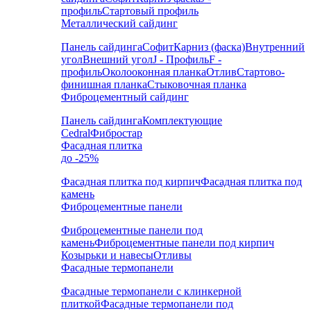
профиль
Стартовый профиль
Металлический сайдинг
Панель сайдинга
Софит
Карниз (фаска)
Внутренний
угол
Внешний угол
J - Профиль
F -
профиль
Околооконная планка
Отлив
Стартово-
финишная планка
Стыковочная планка
Фиброцементный сайдинг
Панель сайдинга
Комплектующие
Cedral
Фибростар
Фасадная плитка
до -25%
Фасадная плитка под кирпич
Фасадная плитка под
камень
Фиброцементные панели
Фиброцементные панели под
камень
Фиброцементные панели под кирпич
Козырьки и навесы
Отливы
Фасадные термопанели
Фасадные термопанели с клинкерной
плиткой
Фасадные термопанели под