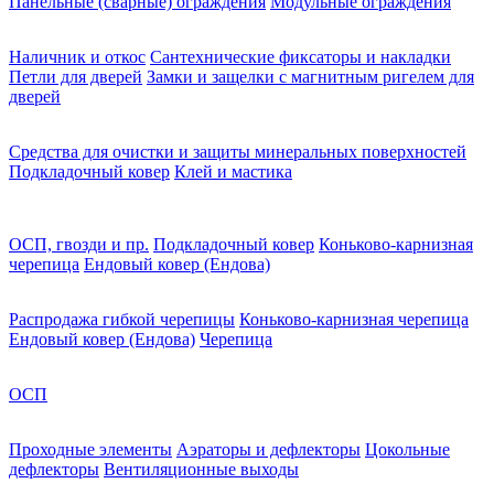
Панельные (сварные) ограждения
Модульные ограждения
Наличник и откос
Сантехнические фиксаторы и накладки
Петли для дверей
Замки и защелки с магнитным ригелем для
дверей
Средства для очистки и защиты минеральных поверхностей
Подкладочный ковер
Клей и мастика
ОСП, гвозди и пр.
Подкладочный ковер
Коньково-карнизная
черепица
Ендовый ковер (Ендова)
Распродажа гибкой черепицы
Коньково-карнизная черепица
Ендовый ковер (Ендова)
Черепица
ОСП
Проходные элементы
Аэраторы и дефлекторы
Цокольные
дефлекторы
Вентиляционные выходы