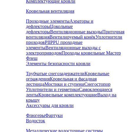
Комплектующие кровли
Кровельная вентиляция
Проходные элементы
Аэраторы и
дефлекторы
Цокольные
дефлекторы
Вентиляционные выходы
Приточная
вентиляция
Вентилируемый конёк
Уплотнители
проходов
PIIPPU проходные
элементы
Вентиляционные выходы с
электроприводом
Проходы кровельные Мастер
Флеш
Элементы безопасности кровли
Трубчатые снегозадержатели
Кровельные
ограждения
Кровельная и фасадная
лестница
Мостики и ступени
Снегостопор
Уплотнители и герметики
Самоклеющиеся
ленты
Кровельные комплектующие
Выход на
крышу
Аксессуары для кровли
Флюгеры
Фартуки
Водосток
Металлические водосточные системы