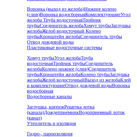
Воронка (выход из желоба)
Нижнее колено
(слив)
Воронка водосборная
Комплектующие
Угол
желоба
Труба водосточная
Тройник
трубы
Соединитель желоба
Хомут трубы
Заглушка
желоба
Желоб водосточный
Колено
трубы
Кронштейн желоба
Соединитель трубы
Отвод дождевой воды
Пластиковые водосточные системы
Хомут трубы
Угол желоба
Труба
водосточная
Тройник трубы
Соединитель
желоба
Колено нижнее (слив)
Соединитель
трубы
Кронштейн желоба
Колено трубы
Заглушка
желоба
Желоб водосточный
Выход из желоба
Клей
и комплектующие
Отвод дождевой воды
Воронка
водосборная
Водосборные каналы
Заглушка, крепеж
Решетка лотка
(канала)
Дождеприемник
Водоприемный лоток
(канал)
Утеплитель и изоляция
Гидро-, пароизоляция