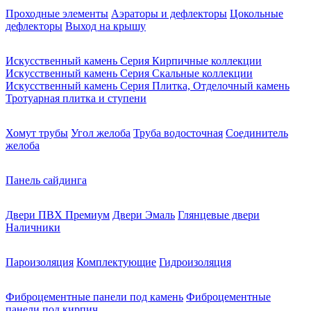
Проходные элементы
Аэраторы и дефлекторы
Цокольные
дефлекторы
Выход на крышу
Искусственный камень Серия Кирпичные коллекции
Искусственный камень Серия Скальные коллекции
Искусственный камень Серия Плитка, Отделочный камень
Тротуарная плитка и ступени
Хомут трубы
Угол желоба
Труба водосточная
Соединитель
желоба
Панель сайдинга
Двери ПВХ Премиум
Двери Эмаль
Глянцевые двери
Наличники
Пароизоляция
Комплектующие
Гидроизоляция
Фиброцементные панели под камень
Фиброцементные
панели под кирпич