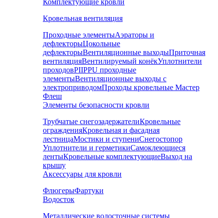
Комплектующие кровли
Кровельная вентиляция
Проходные элементы
Аэраторы и
дефлекторы
Цокольные
дефлекторы
Вентиляционные выходы
Приточная
вентиляция
Вентилируемый конёк
Уплотнители
проходов
PIIPPU проходные
элементы
Вентиляционные выходы с
электроприводом
Проходы кровельные Мастер
Флеш
Элементы безопасности кровли
Трубчатые снегозадержатели
Кровельные
ограждения
Кровельная и фасадная
лестница
Мостики и ступени
Снегостопор
Уплотнители и герметики
Самоклеющиеся
ленты
Кровельные комплектующие
Выход на
крышу
Аксессуары для кровли
Флюгеры
Фартуки
Водосток
Металлические водосточные системы