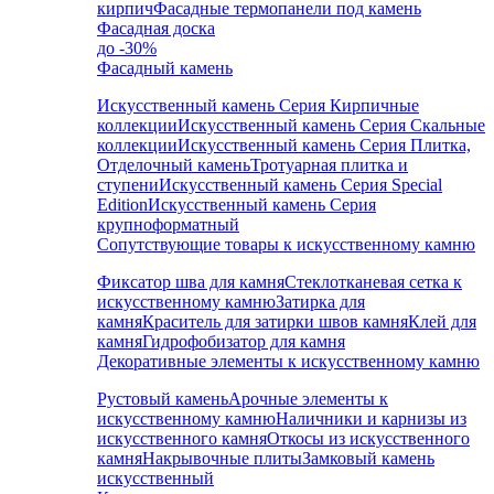
кирпич
Фасадные термопанели под камень
Фасадная доска
до -30%
Фасадный камень
Искусственный камень Серия Кирпичные
коллекции
Искусственный камень Серия Скальные
коллекции
Искусственный камень Серия Плитка,
Отделочный камень
Тротуарная плитка и
ступени
Искусственный камень Серия Special
Edition
Искусственный камень Серия
крупноформатный
Сопутствующие товары к искусственному камню
Фиксатор шва для камня
Стеклотканевая сетка к
искусственному камню
Затирка для
камня
Краситель для затирки швов камня
Клей для
камня
Гидрофобизатор для камня
Декоративные элементы к искусственному камню
Рустовый камень
Арочные элементы к
искусственному камню
Наличники и карнизы из
искусственного камня
Откосы из искусственного
камня
Накрывочные плиты
Замковый камень
искусственный