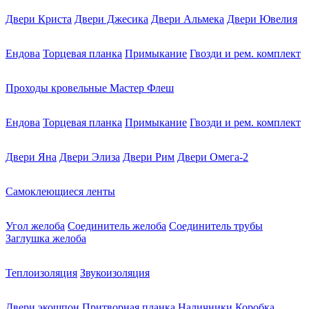
Двери Криста
Двери Джесика
Двери Альмека
Двери Ювелия
Ендова
Торцевая планка
Примыкание
Гвозди и рем. комплект
Проходы кровельные Мастер Флеш
Ендова
Торцевая планка
Примыкание
Гвозди и рем. комплект
Двери Яна
Двери Элиза
Двери Рим
Двери Омега-2
Самоклеющиеся ленты
Угол желоба
Соединитель желоба
Соединитель трубы
Заглушка желоба
Теплоизоляция
Звукоизоляция
Двери экошпон
Притворная планка
Наличники
Коробка