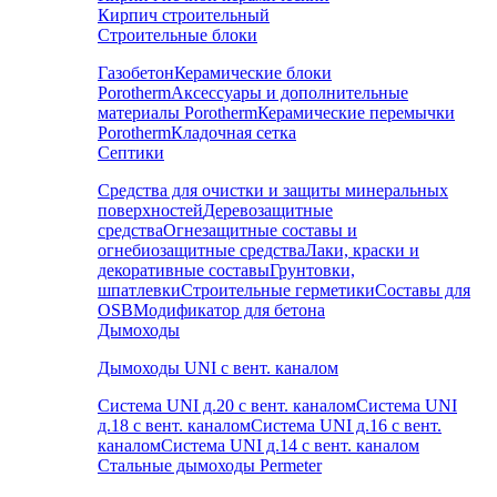
Кирпич строительный
Строительные блоки
Газобетон
Керамические блоки
Porotherm
Аксессуары и дополнительные
материалы Porotherm
Керамические перемычки
Porotherm
Кладочная сетка
Септики
Средства для очистки и защиты минеральных
поверхностей
Деревозащитные
средства
Огнезащитные составы и
огнебиозащитные средства
Лаки, краски и
декоративные составы
Грунтовки,
шпатлевки
Строительные герметики
Составы для
OSB
Модификатор для бетона
Дымоходы
Дымоходы UNI с вент. каналом
Система UNI д.20 с вент. каналом
Система UNI
д.18 с вент. каналом
Система UNI д.16 с вент.
каналом
Система UNI д.14 с вент. каналом
Стальные дымоходы Permeter