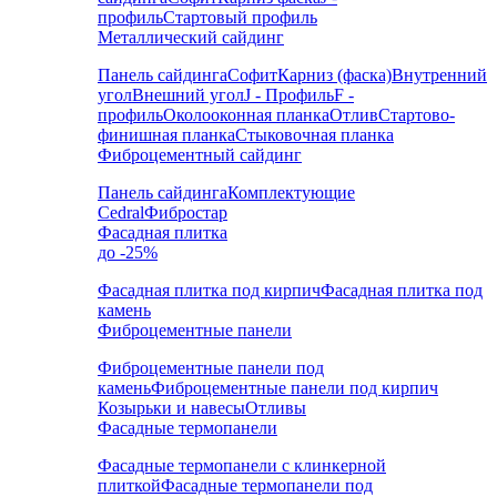
профиль
Стартовый профиль
Металлический сайдинг
Панель сайдинга
Софит
Карниз (фаска)
Внутренний
угол
Внешний угол
J - Профиль
F -
профиль
Околооконная планка
Отлив
Стартово-
финишная планка
Стыковочная планка
Фиброцементный сайдинг
Панель сайдинга
Комплектующие
Cedral
Фибростар
Фасадная плитка
до -25%
Фасадная плитка под кирпич
Фасадная плитка под
камень
Фиброцементные панели
Фиброцементные панели под
камень
Фиброцементные панели под кирпич
Козырьки и навесы
Отливы
Фасадные термопанели
Фасадные термопанели с клинкерной
плиткой
Фасадные термопанели под