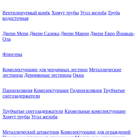
Вентилируемый конёк
Хомут трубы
Угол желоба
Труба
водосточная
Двери Мери
Двери Салика
Двери Марон
Двери Евро Йошкар-
Ола
Флюгеры
Комплектующие для чердачных лестниц
Металлические
лестницы
Деревянные лестницы
Окна
Пароизоляция
Комплектующие
Гидроизоляция
Трубчатые
снегозадержатели
Трубчатые снегозадержатели
Кровельные комплектующие
Хомут трубы
Угол желоба
Металлический штакетник
Комплектующие для ограждений