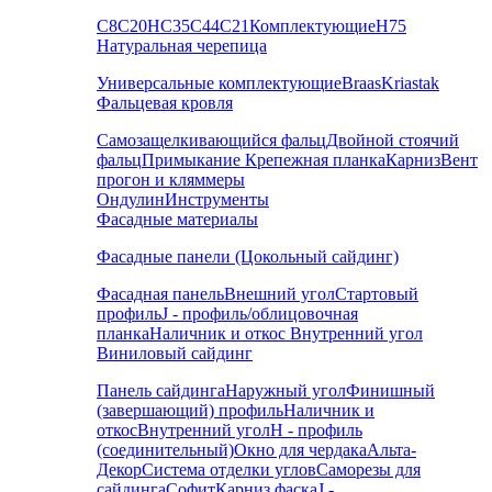
С8
С20
НС35
С44
С21
Комплектующие
Н75
Натуральная черепица
Универсальные комплектующие
Braas
Kriastak
Фальцевая кровля
Самозащелкивающийся фальц
Двойной стоячий
фальц
Примыкание
Крепежная планка
Карниз
Вент
прогон и кляммеры
Ондулин
Инструменты
Фасадные материалы
Фасадные панели (Цокольный сайдинг)
Фасадная панель
Внешний угол
Стартовый
профиль
J - профиль/облицовочная
планка
Наличник и откос
Внутренний угол
Виниловый сайдинг
Панель сайдинга
Наружный угол
Финишный
(завершающий) профиль
Наличник и
откос
Внутренний угол
H - профиль
(соединительный)
Окно для чердака
Альта-
Декор
Система отделки углов
Саморезы для
сайдинга
Софит
Карниз фаска
J -