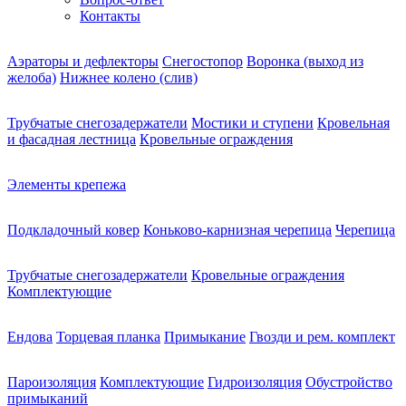
Контакты
Аэраторы и дефлекторы
Снегостопор
Воронка (выход из
желоба)
Нижнее колено (слив)
Трубчатые снегозадержатели
Мостики и ступени
Кровельная
и фасадная лестница
Кровельные ограждения
Элементы крепежа
Подкладочный ковер
Коньково-карнизная черепица
Черепица
Трубчатые снегозадержатели
Кровельные ограждения
Комплектующие
Ендова
Торцевая планка
Примыкание
Гвозди и рем. комплект
Пароизоляция
Комплектующие
Гидроизоляция
Обустройство
примыканий