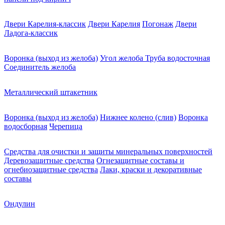
Двери Карелия-классик
Двери Карелия
Погонаж
Двери
Ладога-классик
Воронка (выход из желоба)
Угол желоба
Труба водосточная
Соединитель желоба
Металлический штакетник
Воронка (выход из желоба)
Нижнее колено (слив)
Воронка
водосборная
Черепица
Средства для очистки и защиты минеральных поверхностей
Деревозащитные средства
Огнезащитные составы и
огнебиозащитные средства
Лаки, краски и декоративные
составы
Ондулин