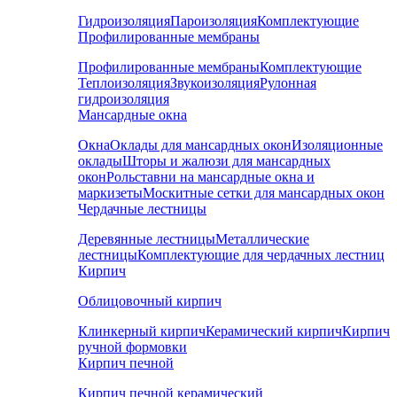
Гидроизоляция
Пароизоляция
Комплектующие
Профилированные мембраны
Профилированные мембраны
Комплектующие
Теплоизоляция
Звукоизоляция
Рулонная
гидроизоляция
Мансардные окна
Окна
Оклады для мансардных окон
Изоляционные
оклады
Шторы и жалюзи для мансардных
окон
Рольставни на мансардные окна и
маркизеты
Москитные сетки для мансардных окон
Чердачные лестницы
Деревянные лестницы
Металлические
лестницы
Комплектующие для чердачных лестниц
Кирпич
Облицовочный кирпич
Клинкерный кирпич
Керамический кирпич
Кирпич
ручной формовки
Кирпич печной
Кирпич печной керамический