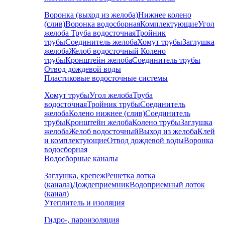
Воронка (выход из желоба)
Нижнее колено
(слив)
Воронка водосборная
Комплектующие
Угол
желоба
Труба водосточная
Тройник
трубы
Соединитель желоба
Хомут трубы
Заглушка
желоба
Желоб водосточный
Колено
трубы
Кронштейн желоба
Соединитель трубы
Отвод дождевой воды
Пластиковые водосточные системы
Хомут трубы
Угол желоба
Труба
водосточная
Тройник трубы
Соединитель
желоба
Колено нижнее (слив)
Соединитель
трубы
Кронштейн желоба
Колено трубы
Заглушка
желоба
Желоб водосточный
Выход из желоба
Клей
и комплектующие
Отвод дождевой воды
Воронка
водосборная
Водосборные каналы
Заглушка, крепеж
Решетка лотка
(канала)
Дождеприемник
Водоприемный лоток
(канал)
Утеплитель и изоляция
Гидро-, пароизоляция