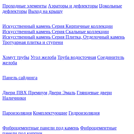
Проходные элементы
Аэраторы и дефлекторы
Цокольные
дефлекторы
Выход на крышу
Искусственный камень Серия Кирпичные коллекции
Искусственный камень Серия Скальные коллекции
Искусственный камень Серия Плитка, Отделочный камень
Тротуарная плитка и ступени
Хомут трубы
Угол желоба
Труба водосточная
Соединитель
желоба
Панель сайдинга
Двери ПВХ Премиум
Двери Эмаль
Глянцевые двери
Наличники
Пароизоляция
Комплектующие
Гидроизоляция
Фиброцементные панели под камень
Фиброцементные
панели под кирпич