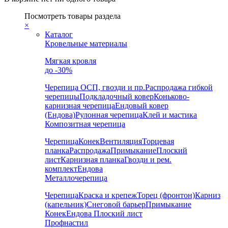
Посмотреть товары раздела
×
Каталог
Кровельные материалы
Мягкая кровля
до -30%
Черепица
ОСП, гвозди и пр.
Распродажа гибкой
черепицы
Подкладочный ковер
Коньково-
карнизная черепица
Ендовый ковер
(Ендова)
Рулонная черепица
Клей и мастика
Композитная черепица
Черепица
Конек
Вентиляция
Торцевая
планка
Распродажа
Примыкание
Плоский
лист
Карнизная планка
Гвозди и рем.
комплект
Ендова
Металлочерепица
Черепица
Краска и крепеж
Торец (фронтон)
Карниз
(капельник)
Снеговой барьер
Примыкание
Конек
Ендова
Плоский лист
Профнастил