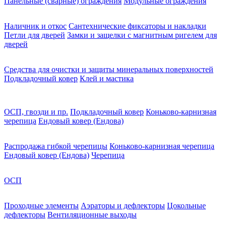
Панельные (сварные) ограждения
Модульные ограждения
Наличник и откос
Сантехнические фиксаторы и накладки
Петли для дверей
Замки и защелки с магнитным ригелем для
дверей
Средства для очистки и защиты минеральных поверхностей
Подкладочный ковер
Клей и мастика
ОСП, гвозди и пр.
Подкладочный ковер
Коньково-карнизная
черепица
Ендовый ковер (Ендова)
Распродажа гибкой черепицы
Коньково-карнизная черепица
Ендовый ковер (Ендова)
Черепица
ОСП
Проходные элементы
Аэраторы и дефлекторы
Цокольные
дефлекторы
Вентиляционные выходы