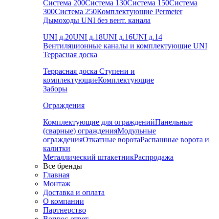
Система 200
Система 130
Система 150
Система
300
Система 250
Комплектующие Permeter
Дымоходы UNI без вент. канала
UNI д.20
UNI д.18
UNI д.16
UNI д.14
Вентиляционные каналы и комплектующие UNI
Террасная доска
Террасная доска
Ступени и
комплектующие
Комплектующие
Заборы
Ограждения
Комплектующие для ограждений
Панельные
(сварные) ограждения
Модульные
ограждения
Откатные ворота
Распашные ворота и
калитки
Металлический штакетник
Распродажа
Все бренды
Главная
Монтаж
Доставка и оплата
О компании
Партнерство
Вопрос-ответ