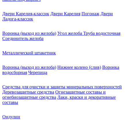
Двери Карелия-классик
Двери Карелия
Погонаж
Двери
Ладога-классик
Воронка (выход из желоба)
Угол желоба
Труба водосточная
Соединитель желоба
Металлический штакетник
Воронка (выход из желоба)
Нижнее колено (слив)
Воронка
водосборная
Черепица
Средства для очистки и защиты минеральных поверхностей
Деревозащитные средства
Огнезащитные составы и
огнебиозащитные средства
Лаки, краски и декоративные
составы
Ондулин