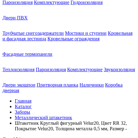
Пароизоляция
Комплектующие
Гидроизоляция
Двери ПВХ
Трубчатые снегозадержатели
Мостики и ступени
Кровельная
и фасадная лестница
Кровельные ограждения
Фасадные термопанели
Теплоизоляция
Пароизоляция
Комплектующие
Звукоизоляция
Двери экошпон
Притворная планка
Наличники
Коробка
дверная
Главная
Каталог
Заборы
Металлический штакетник
Штакетник Круглый фигурный Velur20, Цвет RR 32,
Покрытие Velur20, Толщина металла 0,5 мм, Размер -