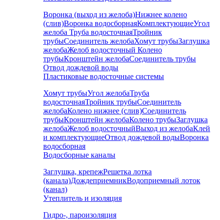
Воронка (выход из желоба)
Нижнее колено
(слив)
Воронка водосборная
Комплектующие
Угол
желоба
Труба водосточная
Тройник
трубы
Соединитель желоба
Хомут трубы
Заглушка
желоба
Желоб водосточный
Колено
трубы
Кронштейн желоба
Соединитель трубы
Отвод дождевой воды
Пластиковые водосточные системы
Хомут трубы
Угол желоба
Труба
водосточная
Тройник трубы
Соединитель
желоба
Колено нижнее (слив)
Соединитель
трубы
Кронштейн желоба
Колено трубы
Заглушка
желоба
Желоб водосточный
Выход из желоба
Клей
и комплектующие
Отвод дождевой воды
Воронка
водосборная
Водосборные каналы
Заглушка, крепеж
Решетка лотка
(канала)
Дождеприемник
Водоприемный лоток
(канал)
Утеплитель и изоляция
Гидро-, пароизоляция