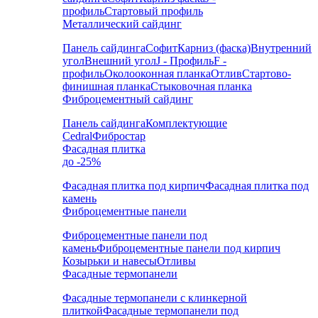
профиль
Стартовый профиль
Металлический сайдинг
Панель сайдинга
Софит
Карниз (фаска)
Внутренний
угол
Внешний угол
J - Профиль
F -
профиль
Околооконная планка
Отлив
Стартово-
финишная планка
Стыковочная планка
Фиброцементный сайдинг
Панель сайдинга
Комплектующие
Cedral
Фибростар
Фасадная плитка
до -25%
Фасадная плитка под кирпич
Фасадная плитка под
камень
Фиброцементные панели
Фиброцементные панели под
камень
Фиброцементные панели под кирпич
Козырьки и навесы
Отливы
Фасадные термопанели
Фасадные термопанели с клинкерной
плиткой
Фасадные термопанели под