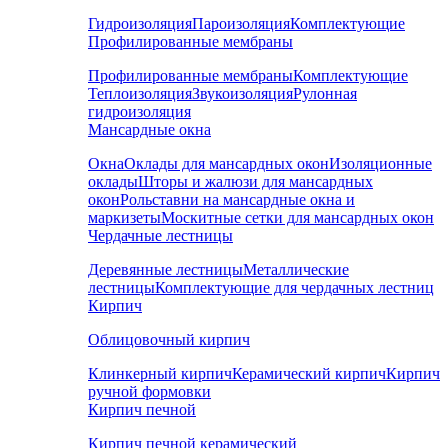
Гидроизоляция
Пароизоляция
Комплектующие
Профилированные мембраны
Профилированные мембраны
Комплектующие
Теплоизоляция
Звукоизоляция
Рулонная
гидроизоляция
Мансардные окна
Окна
Оклады для мансардных окон
Изоляционные
оклады
Шторы и жалюзи для мансардных
окон
Рольставни на мансардные окна и
маркизеты
Москитные сетки для мансардных окон
Чердачные лестницы
Деревянные лестницы
Металлические
лестницы
Комплектующие для чердачных лестниц
Кирпич
Облицовочный кирпич
Клинкерный кирпич
Керамический кирпич
Кирпич
ручной формовки
Кирпич печной
Кирпич печной керамический