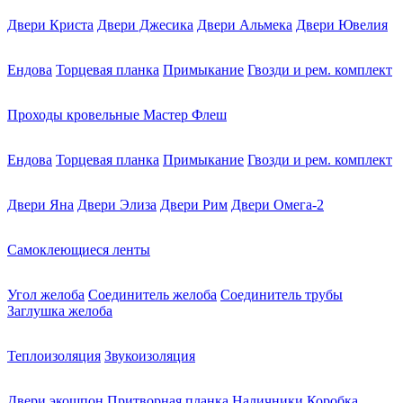
Двери Криста
Двери Джесика
Двери Альмека
Двери Ювелия
Ендова
Торцевая планка
Примыкание
Гвозди и рем. комплект
Проходы кровельные Мастер Флеш
Ендова
Торцевая планка
Примыкание
Гвозди и рем. комплект
Двери Яна
Двери Элиза
Двери Рим
Двери Омега-2
Самоклеющиеся ленты
Угол желоба
Соединитель желоба
Соединитель трубы
Заглушка желоба
Теплоизоляция
Звукоизоляция
Двери экошпон
Притворная планка
Наличники
Коробка