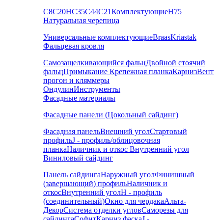
С8
С20
НС35
С44
С21
Комплектующие
Н75
Натуральная черепица
Универсальные комплектующие
Braas
Kriastak
Фальцевая кровля
Самозащелкивающийся фальц
Двойной стоячий
фальц
Примыкание
Крепежная планка
Карниз
Вент
прогон и кляммеры
Ондулин
Инструменты
Фасадные материалы
Фасадные панели (Цокольный сайдинг)
Фасадная панель
Внешний угол
Стартовый
профиль
J - профиль/облицовочная
планка
Наличник и откос
Внутренний угол
Виниловый сайдинг
Панель сайдинга
Наружный угол
Финишный
(завершающий) профиль
Наличник и
откос
Внутренний угол
H - профиль
(соединительный)
Окно для чердака
Альта-
Декор
Система отделки углов
Саморезы для
сайдинга
Софит
Карниз фаска
J -