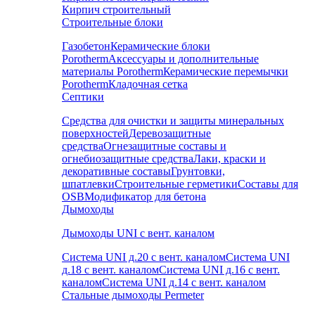
Кирпич строительный
Строительные блоки
Газобетон
Керамические блоки
Porotherm
Аксессуары и дополнительные
материалы Porotherm
Керамические перемычки
Porotherm
Кладочная сетка
Септики
Средства для очистки и защиты минеральных
поверхностей
Деревозащитные
средства
Огнезащитные составы и
огнебиозащитные средства
Лаки, краски и
декоративные составы
Грунтовки,
шпатлевки
Строительные герметики
Составы для
OSB
Модификатор для бетона
Дымоходы
Дымоходы UNI с вент. каналом
Система UNI д.20 с вент. каналом
Система UNI
д.18 с вент. каналом
Система UNI д.16 с вент.
каналом
Система UNI д.14 с вент. каналом
Стальные дымоходы Permeter