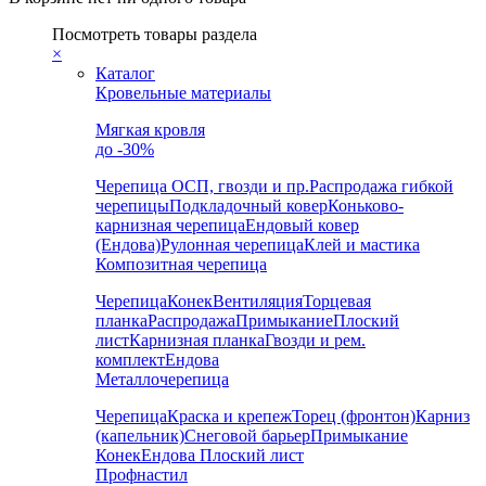
Посмотреть товары раздела
×
Каталог
Кровельные материалы
Мягкая кровля
до -30%
Черепица
ОСП, гвозди и пр.
Распродажа гибкой
черепицы
Подкладочный ковер
Коньково-
карнизная черепица
Ендовый ковер
(Ендова)
Рулонная черепица
Клей и мастика
Композитная черепица
Черепица
Конек
Вентиляция
Торцевая
планка
Распродажа
Примыкание
Плоский
лист
Карнизная планка
Гвозди и рем.
комплект
Ендова
Металлочерепица
Черепица
Краска и крепеж
Торец (фронтон)
Карниз
(капельник)
Снеговой барьер
Примыкание
Конек
Ендова
Плоский лист
Профнастил