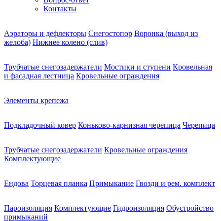
Контакты
Аэраторы и дефлекторы
Снегостопор
Воронка (выход из
желоба)
Нижнее колено (слив)
Трубчатые снегозадержатели
Мостики и ступени
Кровельная
и фасадная лестница
Кровельные ограждения
Элементы крепежа
Подкладочный ковер
Коньково-карнизная черепица
Черепица
Трубчатые снегозадержатели
Кровельные ограждения
Комплектующие
Ендова
Торцевая планка
Примыкание
Гвозди и рем. комплект
Пароизоляция
Комплектующие
Гидроизоляция
Обустройство
примыканий