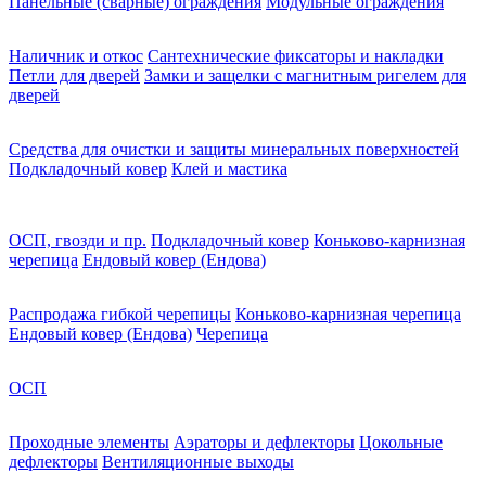
Панельные (сварные) ограждения
Модульные ограждения
Наличник и откос
Сантехнические фиксаторы и накладки
Петли для дверей
Замки и защелки с магнитным ригелем для
дверей
Средства для очистки и защиты минеральных поверхностей
Подкладочный ковер
Клей и мастика
ОСП, гвозди и пр.
Подкладочный ковер
Коньково-карнизная
черепица
Ендовый ковер (Ендова)
Распродажа гибкой черепицы
Коньково-карнизная черепица
Ендовый ковер (Ендова)
Черепица
ОСП
Проходные элементы
Аэраторы и дефлекторы
Цокольные
дефлекторы
Вентиляционные выходы