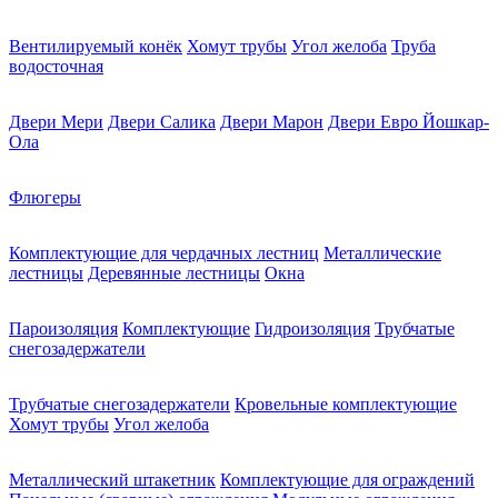
Вентилируемый конёк
Хомут трубы
Угол желоба
Труба
водосточная
Двери Мери
Двери Салика
Двери Марон
Двери Евро Йошкар-
Ола
Флюгеры
Комплектующие для чердачных лестниц
Металлические
лестницы
Деревянные лестницы
Окна
Пароизоляция
Комплектующие
Гидроизоляция
Трубчатые
снегозадержатели
Трубчатые снегозадержатели
Кровельные комплектующие
Хомут трубы
Угол желоба
Металлический штакетник
Комплектующие для ограждений