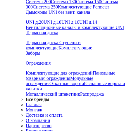
Система 200
Система 130
Система 150
Система
300
Система 250
Комплектующие Permeter
Дымоходы UNI без вент. канала
UNI д.20
UNI д.18
UNI д.16
UNI д.14
Вентиляционные каналы и комплектующие UNI
Террасная доска
Террасная доска
Ступени и
комплектующие
Комплектующие
Заборы
Ограждения
Комплектующие для ограждений
Панельные
(сварные) ограждения
Модульные
ограждения
Откатные ворота
Распашные ворота и
калитки
Металлический штакетник
Распродажа
Все бренды
Главная
Монтаж
Доставка и оплата
О компании
Партнерство
Вопрос-ответ