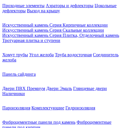
Проходные элементы
Аэраторы и дефлекторы
Цокольные
дефлекторы
Выход на крышу
Искусственный камень Серия Кирпичные коллекции
Искусственный камень Серия Скальные коллекции
Искусственный камень Серия Плитка, Отделочный камень
Тротуарная плитка и ступени
Хомут трубы
Угол желоба
Труба водосточная
Соединитель
желоба
Панель сайдинга
Двери ПВХ Премиум
Двери Эмаль
Глянцевые двери
Наличники
Пароизоляция
Комплектующие
Гидроизоляция
Фиброцементные панели под камень
Фиброцементные
панели под кирпич