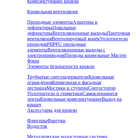
Комплектующие кровли
Кровельная вентиляция
Проходные элементы
Аэраторы и
дефлекторы
Цокольные
дефлекторы
Вентиляционные выходы
Приточная
вентиляция
Вентилируемый конёк
Уплотнители
проходов
PIIPPU проходные
элементы
Вентиляционные выходы с
электроприводом
Проходы кровельные Мастер
Флеш
Элементы безопасности кровли
Трубчатые снегозадержатели
Кровельные
ограждения
Кровельная и фасадная
лестница
Мостики и ступени
Снегостопор
Уплотнители и герметики
Самоклеющиеся
ленты
Кровельные комплектующие
Выход на
крышу
Аксессуары для кровли
Флюгеры
Фартуки
Водосток
Металлические водосточные системы