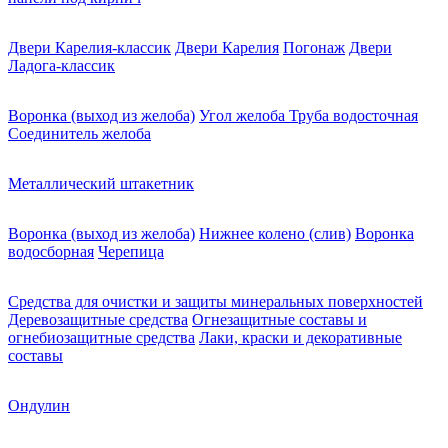
Двери Карелия-классик
Двери Карелия
Погонаж
Двери
Ладога-классик
Воронка (выход из желоба)
Угол желоба
Труба водосточная
Соединитель желоба
Металлический штакетник
Воронка (выход из желоба)
Нижнее колено (слив)
Воронка
водосборная
Черепица
Средства для очистки и защиты минеральных поверхностей
Деревозащитные средства
Огнезащитные составы и
огнебиозащитные средства
Лаки, краски и декоративные
составы
Ондулин