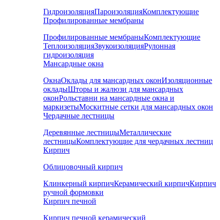
Гидроизоляция
Пароизоляция
Комплектующие
Профилированные мембраны
Профилированные мембраны
Комплектующие
Теплоизоляция
Звукоизоляция
Рулонная
гидроизоляция
Мансардные окна
Окна
Оклады для мансардных окон
Изоляционные
оклады
Шторы и жалюзи для мансардных
окон
Рольставни на мансардные окна и
маркизеты
Москитные сетки для мансардных окон
Чердачные лестницы
Деревянные лестницы
Металлические
лестницы
Комплектующие для чердачных лестниц
Кирпич
Облицовочный кирпич
Клинкерный кирпич
Керамический кирпич
Кирпич
ручной формовки
Кирпич печной
Кирпич печной керамический