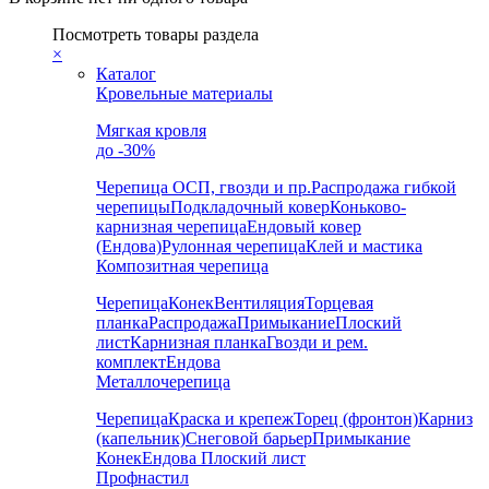
Посмотреть товары раздела
×
Каталог
Кровельные материалы
Мягкая кровля
до -30%
Черепица
ОСП, гвозди и пр.
Распродажа гибкой
черепицы
Подкладочный ковер
Коньково-
карнизная черепица
Ендовый ковер
(Ендова)
Рулонная черепица
Клей и мастика
Композитная черепица
Черепица
Конек
Вентиляция
Торцевая
планка
Распродажа
Примыкание
Плоский
лист
Карнизная планка
Гвозди и рем.
комплект
Ендова
Металлочерепица
Черепица
Краска и крепеж
Торец (фронтон)
Карниз
(капельник)
Снеговой барьер
Примыкание
Конек
Ендова
Плоский лист
Профнастил