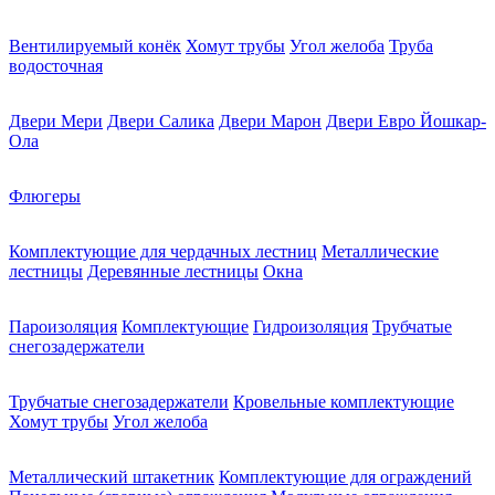
Вентилируемый конёк
Хомут трубы
Угол желоба
Труба
водосточная
Двери Мери
Двери Салика
Двери Марон
Двери Евро Йошкар-
Ола
Флюгеры
Комплектующие для чердачных лестниц
Металлические
лестницы
Деревянные лестницы
Окна
Пароизоляция
Комплектующие
Гидроизоляция
Трубчатые
снегозадержатели
Трубчатые снегозадержатели
Кровельные комплектующие
Хомут трубы
Угол желоба
Металлический штакетник
Комплектующие для ограждений