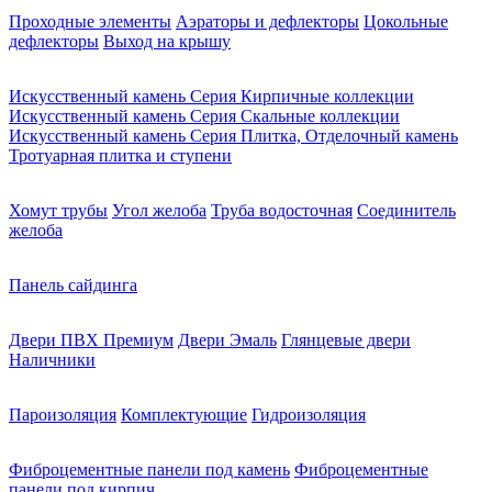
Проходные элементы
Аэраторы и дефлекторы
Цокольные
дефлекторы
Выход на крышу
Искусственный камень Серия Кирпичные коллекции
Искусственный камень Серия Скальные коллекции
Искусственный камень Серия Плитка, Отделочный камень
Тротуарная плитка и ступени
Хомут трубы
Угол желоба
Труба водосточная
Соединитель
желоба
Панель сайдинга
Двери ПВХ Премиум
Двери Эмаль
Глянцевые двери
Наличники
Пароизоляция
Комплектующие
Гидроизоляция
Фиброцементные панели под камень
Фиброцементные
панели под кирпич