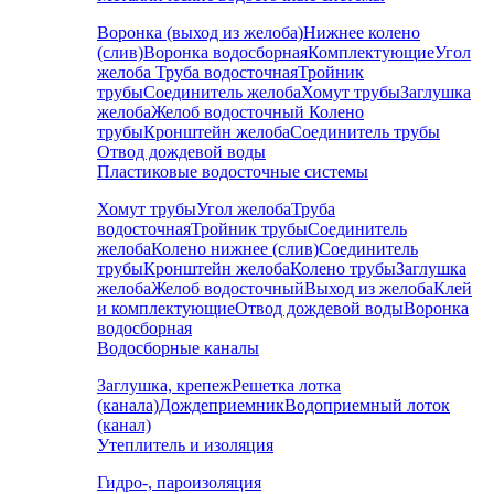
Воронка (выход из желоба)
Нижнее колено
(слив)
Воронка водосборная
Комплектующие
Угол
желоба
Труба водосточная
Тройник
трубы
Соединитель желоба
Хомут трубы
Заглушка
желоба
Желоб водосточный
Колено
трубы
Кронштейн желоба
Соединитель трубы
Отвод дождевой воды
Пластиковые водосточные системы
Хомут трубы
Угол желоба
Труба
водосточная
Тройник трубы
Соединитель
желоба
Колено нижнее (слив)
Соединитель
трубы
Кронштейн желоба
Колено трубы
Заглушка
желоба
Желоб водосточный
Выход из желоба
Клей
и комплектующие
Отвод дождевой воды
Воронка
водосборная
Водосборные каналы
Заглушка, крепеж
Решетка лотка
(канала)
Дождеприемник
Водоприемный лоток
(канал)
Утеплитель и изоляция
Гидро-, пароизоляция