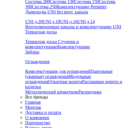
Система 200
Система 130
Система 150
Система
300
Система 250
Комплектующие Permeter
Дымоходы UNI без вент. канала
UNI д.20
UNI д.18
UNI д.16
UNI д.14
Вентиляционные каналы и комплектующие UNI
Террасная доска
Террасная доска
Ступени и
комплектующие
Комплектующие
Заборы
Ограждения
Комплектующие для ограждений
Панельные
(сварные) ограждения
Модульные
ограждения
Откатные ворота
Распашные ворота и
калитки
Металлический штакетник
Распродажа
Все бренды
Главная
Монтаж
Доставка и оплата
О компании
Партнерство
Вопрос-ответ