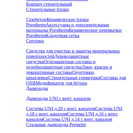
Кирпич строительный
Строительные блоки
Газобетон
Керамические блоки
Porotherm
Аксессуары и дополнительные
материалы Porotherm
Керамические перемычки
Porotherm
Кладочная сетка
Септики
Средства для очистки и защиты минеральных
поверхностей
Деревозащитные
средства
Огнезащитные составы и
огнебиозащитные средства
Лаки, краски и
декоративные составы
Грунтовки,
шпатлевки
Строительные герметики
Составы для
OSB
Модификатор для бетона
Дымоходы
Дымоходы UNI с вент. каналом
Система UNI д.20 с вент. каналом
Система UNI
д.18 с вент. каналом
Система UNI д.16 с вент.
каналом
Система UNI д.14 с вент. каналом
Стальные дымоходы Permeter