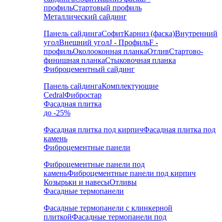
профиль
Стартовый профиль
Металлический сайдинг
Панель сайдинга
Софит
Карниз (фаска)
Внутренний
угол
Внешний угол
J - Профиль
F -
профиль
Околооконная планка
Отлив
Стартово-
финишная планка
Стыковочная планка
Фиброцементный сайдинг
Панель сайдинга
Комплектующие
Cedral
Фибростар
Фасадная плитка
до -25%
Фасадная плитка под кирпич
Фасадная плитка под
камень
Фиброцементные панели
Фиброцементные панели под
камень
Фиброцементные панели под кирпич
Козырьки и навесы
Отливы
Фасадные термопанели
Фасадные термопанели с клинкерной
плиткой
Фасадные термопанели под