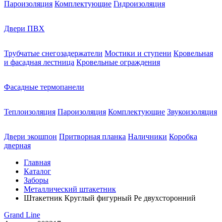
Пароизоляция
Комплектующие
Гидроизоляция
Двери ПВХ
Трубчатые снегозадержатели
Мостики и ступени
Кровельная
и фасадная лестница
Кровельные ограждения
Фасадные термопанели
Теплоизоляция
Пароизоляция
Комплектующие
Звукоизоляция
Двери экошпон
Притворная планка
Наличники
Коробка
дверная
Главная
Каталог
Заборы
Металлический штакетник
Штакетник Круглый фигурный Pe двухсторонний
Grand Line