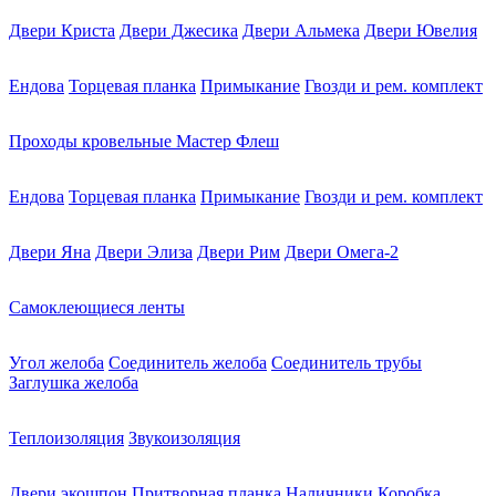
Двери Криста
Двери Джесика
Двери Альмека
Двери Ювелия
Ендова
Торцевая планка
Примыкание
Гвозди и рем. комплект
Проходы кровельные Мастер Флеш
Ендова
Торцевая планка
Примыкание
Гвозди и рем. комплект
Двери Яна
Двери Элиза
Двери Рим
Двери Омега-2
Самоклеющиеся ленты
Угол желоба
Соединитель желоба
Соединитель трубы
Заглушка желоба
Теплоизоляция
Звукоизоляция
Двери экошпон
Притворная планка
Наличники
Коробка