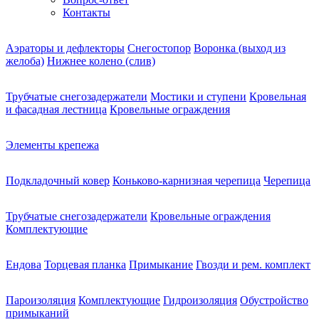
Контакты
Аэраторы и дефлекторы
Снегостопор
Воронка (выход из
желоба)
Нижнее колено (слив)
Трубчатые снегозадержатели
Мостики и ступени
Кровельная
и фасадная лестница
Кровельные ограждения
Элементы крепежа
Подкладочный ковер
Коньково-карнизная черепица
Черепица
Трубчатые снегозадержатели
Кровельные ограждения
Комплектующие
Ендова
Торцевая планка
Примыкание
Гвозди и рем. комплект
Пароизоляция
Комплектующие
Гидроизоляция
Обустройство
примыканий