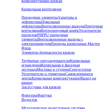
Комплектующие кровли
Кровельная вентиляция
Проходные элементы
Аэраторы и
дефлекторы
Цокольные
дефлекторы
Вентиляционные выходы
Приточная
вентиляция
Вентилируемый конёк
Уплотнители
проходов
PIIPPU проходные
элементы
Вентиляционные выходы с
электроприводом
Проходы кровельные Мастер
Флеш
Элементы безопасности кровли
Трубчатые снегозадержатели
Кровельные
ограждения
Кровельная и фасадная
лестница
Мостики и ступени
Снегостопор
Уплотнители и герметики
Самоклеющиеся
ленты
Кровельные комплектующие
Выход на
крышу
Аксессуары для кровли
Флюгеры
Фартуки
Водосток
Металлические водосточные системы