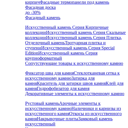
кирпич
Фасадные термопанели под камень
Фасадная доска
до -30%
Фасадный камень
Искусственный камень Серия Кирпичные
коллекции
Искусственный камень Серия Скальные
коллекции
Искусственный камень Серия Плитка,
Отделочный камень
Тротуарная плитка и
ступени
Искусственный камень Серия Special
Edition
Искусственный камень Серия
крупноформатный
Сопутствующие товары к искусственному камню
Фиксатор шва для камня
Стеклотканевая сетка к
искусственному камню
Затирка для
камня
Краситель для затирки швов камня
Клей для
камня
Гидрофобизатор для камня
Декоративные элементы к искусственному камню
Рустовый камень
Арочные элементы к
искусственному камню
Наличники и карнизы из
искусственного камня
Откосы из искусственного
камня
Накрывочные плиты
Замковый камень
искусственный