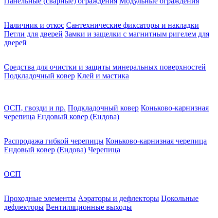
Панельные (сварные) ограждения
Модульные ограждения
Наличник и откос
Сантехнические фиксаторы и накладки
Петли для дверей
Замки и защелки с магнитным ригелем для
дверей
Средства для очистки и защиты минеральных поверхностей
Подкладочный ковер
Клей и мастика
ОСП, гвозди и пр.
Подкладочный ковер
Коньково-карнизная
черепица
Ендовый ковер (Ендова)
Распродажа гибкой черепицы
Коньково-карнизная черепица
Ендовый ковер (Ендова)
Черепица
ОСП
Проходные элементы
Аэраторы и дефлекторы
Цокольные
дефлекторы
Вентиляционные выходы