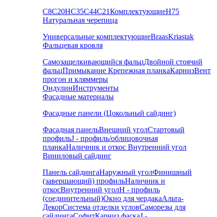
С8
С20
НС35
С44
С21
Комплектующие
Н75
Натуральная черепица
Универсальные комплектующие
Braas
Kriastak
Фальцевая кровля
Самозащелкивающийся фальц
Двойной стоячий
фальц
Примыкание
Крепежная планка
Карниз
Вент
прогон и кляммеры
Ондулин
Инструменты
Фасадные материалы
Фасадные панели (Цокольный сайдинг)
Фасадная панель
Внешний угол
Стартовый
профиль
J - профиль/облицовочная
планка
Наличник и откос
Внутренний угол
Виниловый сайдинг
Панель сайдинга
Наружный угол
Финишный
(завершающий) профиль
Наличник и
откос
Внутренний угол
H - профиль
(соединительный)
Окно для чердака
Альта-
Декор
Система отделки углов
Саморезы для
сайдинга
Софит
Карниз фаска
J -