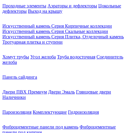
Проходные элементы
Аэраторы и дефлекторы
Цокольные
дефлекторы
Выход на крышу
Искусственный камень Серия Кирпичные коллекции
Искусственный камень Серия Скальные коллекции
Искусственный камень Серия Плитка, Отделочный камень
Тротуарная плитка и ступени
Хомут трубы
Угол желоба
Труба водосточная
Соединитель
желоба
Панель сайдинга
Двери ПВХ Премиум
Двери Эмаль
Глянцевые двери
Наличники
Пароизоляция
Комплектующие
Гидроизоляция
Фиброцементные панели под камень
Фиброцементные
панели под кирпич