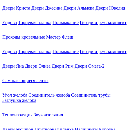
Двери Криста
Двери Джесика
Двери Альмека
Двери Ювелия
Ендова
Торцевая планка
Примыкание
Гвозди и рем. комплект
Проходы кровельные Мастер Флеш
Ендова
Торцевая планка
Примыкание
Гвозди и рем. комплект
Двери Яна
Двери Элиза
Двери Рим
Двери Омега-2
Самоклеющиеся ленты
Угол желоба
Соединитель желоба
Соединитель трубы
Заглушка желоба
Теплоизоляция
Звукоизоляция
Двери экошпон
Притворная планка
Наличники
Коробка