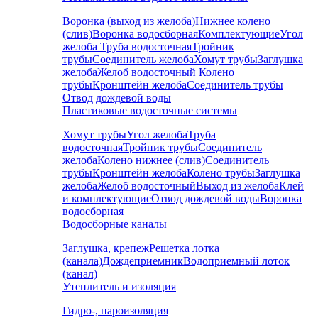
Воронка (выход из желоба)
Нижнее колено
(слив)
Воронка водосборная
Комплектующие
Угол
желоба
Труба водосточная
Тройник
трубы
Соединитель желоба
Хомут трубы
Заглушка
желоба
Желоб водосточный
Колено
трубы
Кронштейн желоба
Соединитель трубы
Отвод дождевой воды
Пластиковые водосточные системы
Хомут трубы
Угол желоба
Труба
водосточная
Тройник трубы
Соединитель
желоба
Колено нижнее (слив)
Соединитель
трубы
Кронштейн желоба
Колено трубы
Заглушка
желоба
Желоб водосточный
Выход из желоба
Клей
и комплектующие
Отвод дождевой воды
Воронка
водосборная
Водосборные каналы
Заглушка, крепеж
Решетка лотка
(канала)
Дождеприемник
Водоприемный лоток
(канал)
Утеплитель и изоляция
Гидро-, пароизоляция