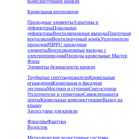
Комплектующие кровли
Кровельная вентиляция
Проходные элементы
Аэраторы и
дефлекторы
Цокольные
дефлекторы
Вентиляционные выходы
Приточная
вентиляция
Вентилируемый конёк
Уплотнители
проходов
PIIPPU проходные
элементы
Вентиляционные выходы с
электроприводом
Проходы кровельные Мастер
Флеш
Элементы безопасности кровли
Трубчатые снегозадержатели
Кровельные
ограждения
Кровельная и фасадная
лестница
Мостики и ступени
Снегостопор
Уплотнители и герметики
Самоклеющиеся
ленты
Кровельные комплектующие
Выход на
крышу
Аксессуары для кровли
Флюгеры
Фартуки
Водосток
Металлические водосточные системы