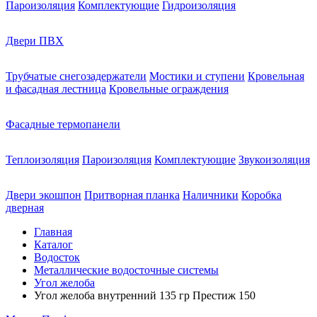
Пароизоляция
Комплектующие
Гидроизоляция
Двери ПВХ
Трубчатые снегозадержатели
Мостики и ступени
Кровельная
и фасадная лестница
Кровельные ограждения
Фасадные термопанели
Теплоизоляция
Пароизоляция
Комплектующие
Звукоизоляция
Двери экошпон
Притворная планка
Наличники
Коробка
дверная
Главная
Каталог
Водосток
Металлические водосточные системы
Угол желоба
Угол желоба внутренний 135 гр Престиж 150