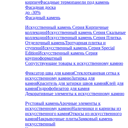
кирпич
Фасадные термопанели под камень
Фасадная доска
до -30%
Фасадный камень
Искусственный камень Серия Кирпичные
коллекции
Искусственный камень Серия Скальные
коллекции
Искусственный камень Серия Плитка,
Отделочный камень
Тротуарная плитка и
ступени
Искусственный камень Серия Special
Edition
Искусственный камень Серия
крупноформатный
Сопутствующие товары к искусственному камню
Фиксатор шва для камня
Стеклотканевая сетка к
искусственному камню
Затирка для
камня
Краситель для затирки швов камня
Клей для
камня
Гидрофобизатор для камня
Декоративные элементы к искусственному камню
Рустовый камень
Арочные элементы к
искусственному камню
Наличники и карнизы из
искусственного камня
Откосы из искусственного
камня
Накрывочные плиты
Замковый камень
искусственный