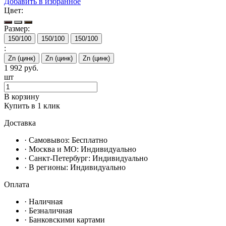
Добавить в избранное
Цвет:
Размер:
150/100
150/100
150/100
:
Zn (цинк)
Zn (цинк)
Zn (цинк)
1 992
руб.
шт
В корзину
Купить в 1 клик
Доставка
· Самовывоз:
Бесплатно
· Москвa и МО:
Индивидуально
· Санкт-Петербург:
Индивидуально
· В регионы:
Индивидуально
Оплата
·
Наличная
·
Безналичная
·
Банковскими картами