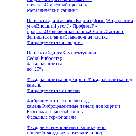
профиль
Стартовый профиль
Металлический сайдинг
Панель сайдинга
Софит
Карниз (фаска)
Внутренний
угол
Внешний угол
J - Профиль
F -
профиль
Околооконная планка
Отлив
Стартово-
финишная планка
Стыковочная планка
Фиброцементный сайдинг
Панель сайдинга
Комплектующие
Cedral
Фибростар
Фасадная плитка
до -25%
Фасадная плитка под кирпич
Фасадная плитка под
камень
Фиброцементные панели
Фиброцементные панели под
камень
Фиброцементные панели под кирпич
Козырьки и навесы
Отливы
Фасадные термопанели
Фасадные термопанели с клинкерной
плиткой
Фасадные термопанели под