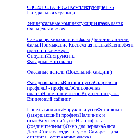
С8
С20
НС35
С44
С21
Комплектующие
Н75
Натуральная черепица
Универсальные комплектующие
Braas
Kriastak
Фальцевая кровля
Самозащелкивающийся фальц
Двойной стоячий
фальц
Примыкание
Крепежная планка
Карниз
Вент
прогон и кляммеры
Ондулин
Инструменты
Фасадные материалы
Фасадные панели (Цокольный сайдинг)
Фасадная панель
Внешний угол
Стартовый
профиль
J - профиль/облицовочная
планка
Наличник и откос
Внутренний угол
Виниловый сайдинг
Панель сайдинга
Наружный угол
Финишный
(завершающий) профиль
Наличник и
откос
Внутренний угол
H - профиль
(соединительный)
Окно для чердака
Альта-
Декор
Система отделки углов
Саморезы для
сайдинга
Софит
Карниз фаска
J -