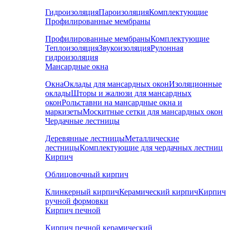
Гидроизоляция
Пароизоляция
Комплектующие
Профилированные мембраны
Профилированные мембраны
Комплектующие
Теплоизоляция
Звукоизоляция
Рулонная
гидроизоляция
Мансардные окна
Окна
Оклады для мансардных окон
Изоляционные
оклады
Шторы и жалюзи для мансардных
окон
Рольставни на мансардные окна и
маркизеты
Москитные сетки для мансардных окон
Чердачные лестницы
Деревянные лестницы
Металлические
лестницы
Комплектующие для чердачных лестниц
Кирпич
Облицовочный кирпич
Клинкерный кирпич
Керамический кирпич
Кирпич
ручной формовки
Кирпич печной
Кирпич печной керамический