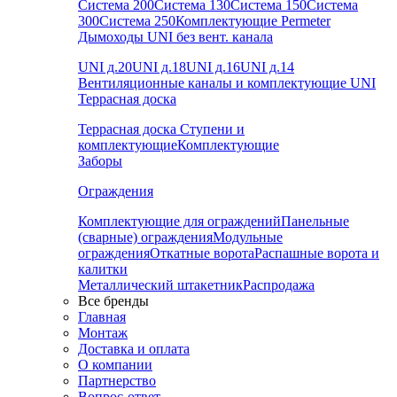
Система 200
Система 130
Система 150
Система
300
Система 250
Комплектующие Permeter
Дымоходы UNI без вент. канала
UNI д.20
UNI д.18
UNI д.16
UNI д.14
Вентиляционные каналы и комплектующие UNI
Террасная доска
Террасная доска
Ступени и
комплектующие
Комплектующие
Заборы
Ограждения
Комплектующие для ограждений
Панельные
(сварные) ограждения
Модульные
ограждения
Откатные ворота
Распашные ворота и
калитки
Металлический штакетник
Распродажа
Все бренды
Главная
Монтаж
Доставка и оплата
О компании
Партнерство
Вопрос-ответ