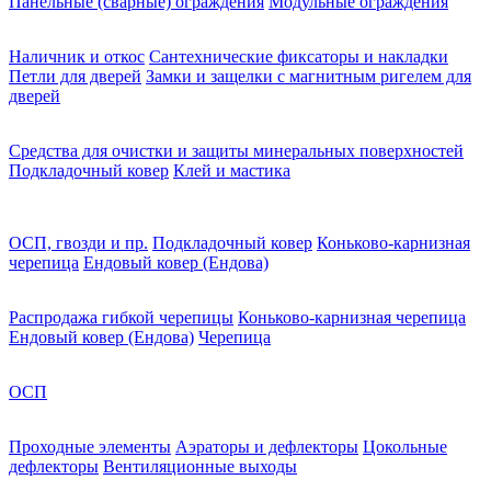
Панельные (сварные) ограждения
Модульные ограждения
Наличник и откос
Сантехнические фиксаторы и накладки
Петли для дверей
Замки и защелки с магнитным ригелем для
дверей
Средства для очистки и защиты минеральных поверхностей
Подкладочный ковер
Клей и мастика
ОСП, гвозди и пр.
Подкладочный ковер
Коньково-карнизная
черепица
Ендовый ковер (Ендова)
Распродажа гибкой черепицы
Коньково-карнизная черепица
Ендовый ковер (Ендова)
Черепица
ОСП
Проходные элементы
Аэраторы и дефлекторы
Цокольные
дефлекторы
Вентиляционные выходы