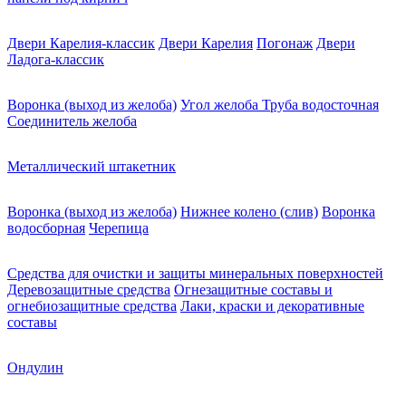
Двери Карелия-классик
Двери Карелия
Погонаж
Двери
Ладога-классик
Воронка (выход из желоба)
Угол желоба
Труба водосточная
Соединитель желоба
Металлический штакетник
Воронка (выход из желоба)
Нижнее колено (слив)
Воронка
водосборная
Черепица
Средства для очистки и защиты минеральных поверхностей
Деревозащитные средства
Огнезащитные составы и
огнебиозащитные средства
Лаки, краски и декоративные
составы
Ондулин