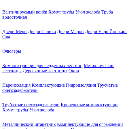
Вентилируемый конёк
Хомут трубы
Угол желоба
Труба
водосточная
Двери Мери
Двери Салика
Двери Марон
Двери Евро Йошкар-
Ола
Флюгеры
Комплектующие для чердачных лестниц
Металлические
лестницы
Деревянные лестницы
Окна
Пароизоляция
Комплектующие
Гидроизоляция
Трубчатые
снегозадержатели
Трубчатые снегозадержатели
Кровельные комплектующие
Хомут трубы
Угол желоба
Металлический штакетник
Комплектующие для ограждений