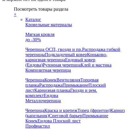
Посмотреть товары раздела
×
Каталог
Кровельные материалы
Мягкая кровля
до -30%
Черепица
ОСП, гвозди и пр.
Распродажа гибкой
черепицы
Подкладочный ковер
Коньково-
карнизная черепица
Ендовый ковер
(Ендова)
Рулонная черепица
Клей и мастика
Композитная черепица
Черепица
Конек
Вентиляция
Торцевая
планка
Распродажа
Примыкание
Плоский
лист
Карнизная планка
Гвозди и рем.
комплект
Ендова
Металлочерепица
Черепица
Краска и крепеж
Торец (фронтон)
Карниз
(капельник)
Снеговой барьер
Примыкание
Конек
Ендова
Плоский лист
Профнастил