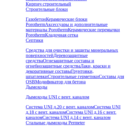
Кирпич строительный
Строительные блоки
Газобетон
Керамические блоки
Porotherm
Аксессуары и дополнительные
материалы Porotherm
Керамические перемычки
Porotherm
Кладочная сетка
Септики
Средства для очистки и защиты минеральных
поверхностей
Деревозащитные
средства
Огнезащитные составы и
огнебиозащитные средства
Лаки, краски и
декоративные составы
Грунтовки,
шпатлевки
Строительные герметики
Составы для
OSB
Модификатор для бетона
Дымоходы
Дымоходы UNI с вент. каналом
Система UNI д.20 с вент. каналом
Система UNI
д.18 с вент. каналом
Система UNI д.16 с вент.
каналом
Система UNI д.14 с вент. каналом
Стальные дымоходы Permeter