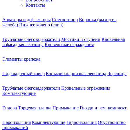
Контакты
Аэраторы и дефлекторы
Снегостопор
Воронка (выход из
желоба)
Нижнее колено (слив)
Трубчатые снегозадержатели
Мостики и ступени
Кровельная
и фасадная лестница
Кровельные ограждения
Элементы крепежа
Подкладочный ковер
Коньково-карнизная черепица
Черепица
Трубчатые снегозадержатели
Кровельные ограждения
Комплектующие
Ендова
Торцевая планка
Примыкание
Гвозди и рем. комплект
Пароизоляция
Комплектующие
Гидроизоляция
Обустройство
примыканий