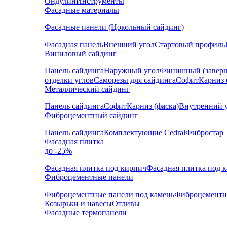
Ондулин
Инструменты
Фасадные материалы
Фасадные панели (Цокольный сайдинг)
Фасадная панель
Внешний угол
Стартовый профиль
Виниловый сайдинг
Панель сайдинга
Наружный угол
Финишный (завер
отделки углов
Саморезы для сайдинга
Софит
Карниз 
Металлический сайдинг
Панель сайдинга
Софит
Карниз (фаска)
Внутренний 
Фиброцементный сайдинг
Панель сайдинга
Комплектующие Cedral
Фибростар
Фасадная плитка
до -25%
Фасадная плитка под кирпич
Фасадная плитка под 
Фиброцементные панели
Фиброцементные панели под камень
Фиброцементн
Козырьки и навесы
Отливы
Фасадные термопанели