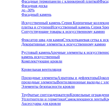
Фасадные термопанели с клинкерной плиткой
Фаса
Фасадная доска
до -30%
Фасадный камень
Искусственный камень Серия Кирпичные коллекц
плитка и ступени
Искусственный камень Серия Speci
Сопутствующие товары к искусственному камню
Фиксатор шва для камня
Стеклотканевая сетка к и
Декоративные элементы к искусственному камню
Рустовый камень
Арочные элементы к искусственн
камень искусственный
Комплектующие кровли
Кровельная вентиляция
Проходные элементы
Аэраторы и дефлекторы
Цокол
проходные элементы
Вентиляционные выходы с эл
Элементы безопасности кровли
Трубчатые снегозадержатели
Кровельные ограждени
Уплотнители и герметики
Самоклеющиеся ленты
Кр
Аксессуары для кровли