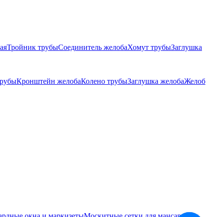
ая
Тройник трубы
Соединитель желоба
Хомут трубы
Заглушка
трубы
Кронштейн желоба
Колено трубы
Заглушка желоба
Желоб
ардные окна и маркизеты
Москитные сетки для мансардных