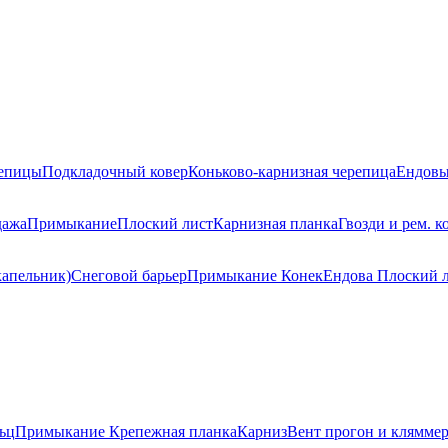
репицы
Подкладочный ковер
Коньково-карнизная черепица
Ендовы
дажа
Примыкание
Плоский лист
Карнизная планка
Гвозди и рем. к
капельник)
Снеговой барьер
Примыкание
Конек
Ендова
Плоский 
ьц
Примыкание
Крепежная планка
Карниз
Вент прогон и клямме