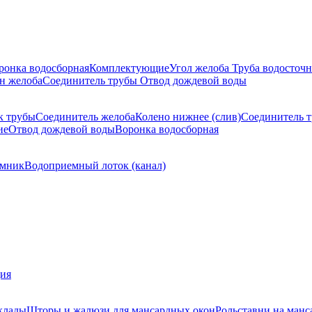
ронка водосборная
Комплектующие
Угол желоба
Труба водосточн
н желоба
Соединитель трубы
Отвод дождевой воды
к трубы
Соединитель желоба
Колено нижнее (слив)
Соединитель 
ие
Отвод дождевой воды
Воронка водосборная
мник
Водоприемный лоток (канал)
ция
клады
Шторы и жалюзи для мансардных окон
Рольставни на манс