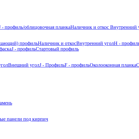
J - профиль/облицовочная планка
Наличник и откос
Внутренний 
шающий) профиль
Наличник и откос
Внутренний угол
H - профил
фаска
J - профиль
Стартовый профиль
угол
Внешний угол
J - Профиль
F - профиль
Околооконная планка
О
камень
ые панели под кирпич