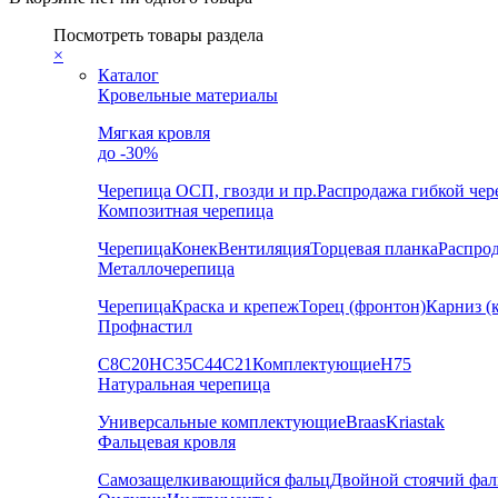
Посмотреть товары раздела
×
Каталог
Кровельные материалы
Мягкая кровля
до -30%
Черепица
ОСП, гвозди и пр.
Распродажа гибкой че
Композитная черепица
Черепица
Конек
Вентиляция
Торцевая планка
Распро
Металлочерепица
Черепица
Краска и крепеж
Торец (фронтон)
Карниз (
Профнастил
С8
С20
НС35
С44
С21
Комплектующие
Н75
Натуральная черепица
Универсальные комплектующие
Braas
Kriastak
Фальцевая кровля
Самозащелкивающийся фальц
Двойной стоячий фал