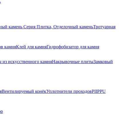
ь
ный камень Серия Плитка, Отделочный камень
Тротуарная
ов камня
Клей для камня
Гидрофобизатор для камня
 из искусственного камня
Накрывочные плиты
Замковый
я
Вентилируемый конёк
Уплотнители проходов
PIIPPU
ор