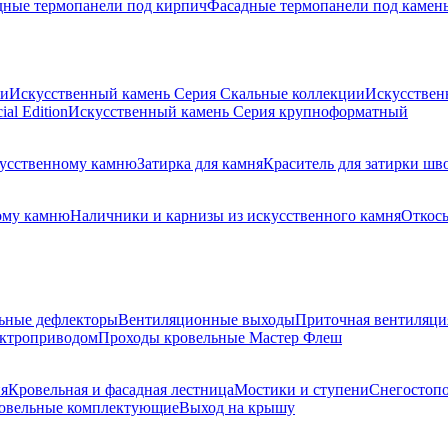
дные термопанели под кирпич
Фасадные термопанели под камен
ии
Искусственный камень Серия Скальные коллекции
Искусствен
al Edition
Искусственный камень Серия крупноформатный
скусственному камню
Затирка для камня
Краситель для затирки шв
ому камню
Наличники и карнизы из искусственного камня
Откосы
ьные дефлекторы
Вентиляционные выходы
Приточная вентиляци
ектроприводом
Проходы кровельные Мастер Флеш
я
Кровельная и фасадная лестница
Мостики и ступени
Снегостоп
овельные комплектующие
Выход на крышу