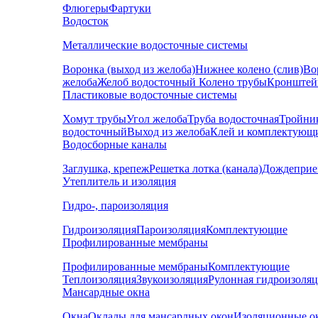
Флюгеры
Фартуки
Водосток
Металлические водосточные системы
Воронка (выход из желоба)
Нижнее колено (слив)
Во
желоба
Желоб водосточный
Колено трубы
Кронштей
Пластиковые водосточные системы
Хомут трубы
Угол желоба
Труба водосточная
Тройни
водосточный
Выход из желоба
Клей и комплектующ
Водосборные каналы
Заглушка, крепеж
Решетка лотка (канала)
Дождеприе
Утеплитель и изоляция
Гидро-, пароизоляция
Гидроизоляция
Пароизоляция
Комплектующие
Профилированные мембраны
Профилированные мембраны
Комплектующие
Теплоизоляция
Звукоизоляция
Рулонная гидроизоля
Мансардные окна
Окна
Оклады для мансардных окон
Изоляционные о