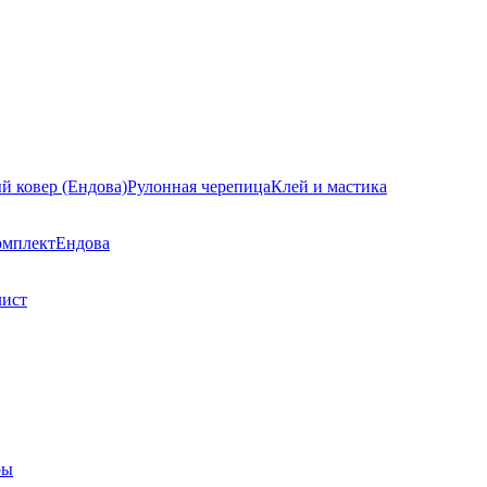
й ковер (Ендова)
Рулонная черепица
Клей и мастика
омплект
Ендова
лист
ры