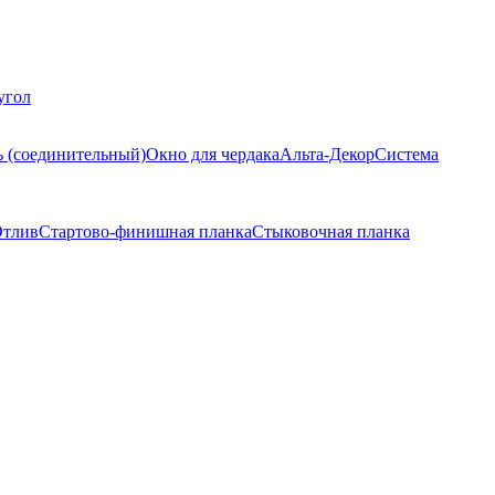
угол
ь (соединительный)
Окно для чердака
Альта-Декор
Система
тлив
Стартово-финишная планка
Стыковочная планка