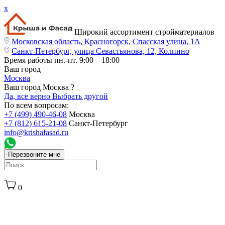
x
Широкий ассортимент стройматериалов
Московская область, Красногорск, Спасская улица, 1А
Санкт-Петербург, улица Севастьянова, 12, Колпино
Время работы
пн.-пт. 9:00 – 18:00
Ваш город
Москва
Ваш город Москва ?
Да, все верно
Выбрать другой
По всем вопросам:
+7 (499) 490-46-08
Москва
+7 (812) 615-21-08
Санкт-Петербург
info@krishafasad.ru
Перезвоните мне
0