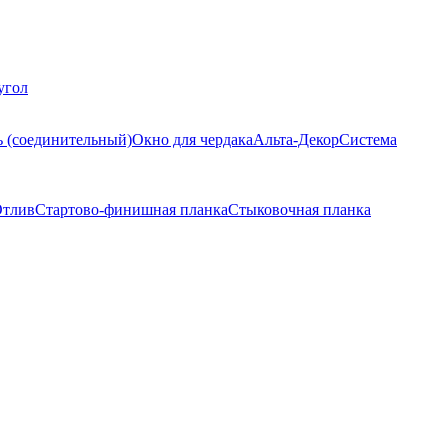
угол
ь (соединительный)
Окно для чердака
Альта-Декор
Система
тлив
Стартово-финишная планка
Стыковочная планка