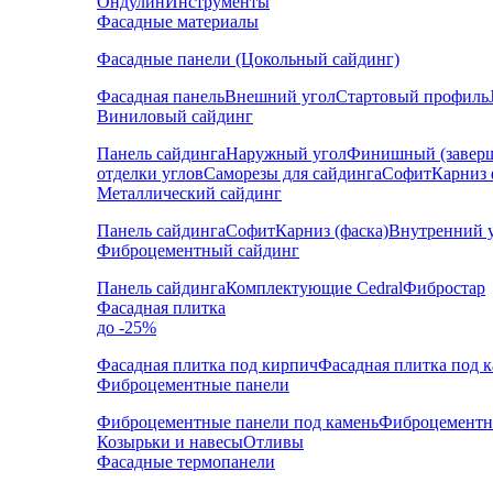
Ондулин
Инструменты
Фасадные материалы
Фасадные панели (Цокольный сайдинг)
Фасадная панель
Внешний угол
Стартовый профиль
Виниловый сайдинг
Панель сайдинга
Наружный угол
Финишный (завер
отделки углов
Саморезы для сайдинга
Софит
Карниз 
Металлический сайдинг
Панель сайдинга
Софит
Карниз (фаска)
Внутренний 
Фиброцементный сайдинг
Панель сайдинга
Комплектующие Cedral
Фибростар
Фасадная плитка
до -25%
Фасадная плитка под кирпич
Фасадная плитка под 
Фиброцементные панели
Фиброцементные панели под камень
Фиброцементн
Козырьки и навесы
Отливы
Фасадные термопанели