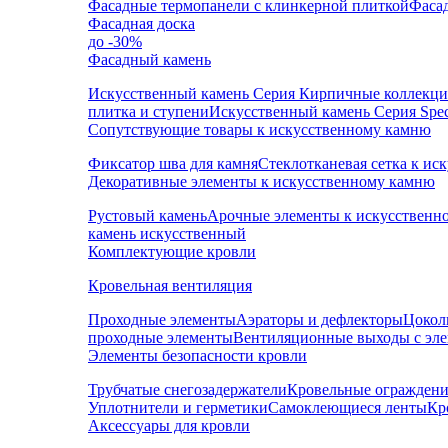
Фасадные термопанели с клинкерной плиткой
Фаса
Фасадная доска
до -30%
Фасадный камень
Искусственный камень Серия Кирпичные коллекц
плитка и ступени
Искусственный камень Серия Speci
Сопутствующие товары к искусственному камню
Фиксатор шва для камня
Стеклотканевая сетка к и
Декоративные элементы к искусственному камню
Рустовый камень
Арочные элементы к искусственн
камень искусственный
Комплектующие кровли
Кровельная вентиляция
Проходные элементы
Аэраторы и дефлекторы
Цокол
проходные элементы
Вентиляционные выходы с эл
Элементы безопасности кровли
Трубчатые снегозадержатели
Кровельные ограждени
Уплотнители и герметики
Самоклеющиеся ленты
Кр
Аксессуары для кровли