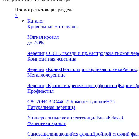
Посмотреть товары раздела
×
Каталог
Кровельные материалы
Мягкая кровля
до -30%
Черепица
ОСП, гвозди и пр.
Распродажа гибкой че
Композитная черепица
Черепица
Конек
Вентиляция
Торцевая планка
Распро
Металлочерепица
Черепица
Краска и крепеж
Торец (фронтон)
Карниз (
Профнастил
С8
С20
НС35
С44
С21
Комплектующие
Н75
Натуральная черепица
Универсальные комплектующие
Braas
Kriastak
Фальцевая кровля
Самозащелкивающийся фальц
Двойной стоячий фал