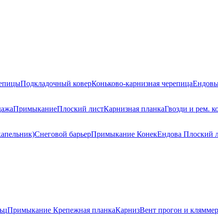
репицы
Подкладочный ковер
Коньково-карнизная черепица
Ендовы
дажа
Примыкание
Плоский лист
Карнизная планка
Гвозди и рем. к
капельник)
Снеговой барьер
Примыкание
Конек
Ендова
Плоский 
ьц
Примыкание
Крепежная планка
Карниз
Вент прогон и клямме