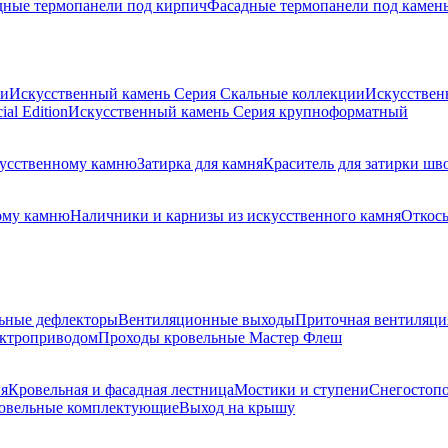
дные термопанели под кирпич
Фасадные термопанели под камен
ии
Искусственный камень Серия Скальные коллекции
Искусствен
al Edition
Искусственный камень Серия крупноформатный
скусственному камню
Затирка для камня
Краситель для затирки шв
ому камню
Наличники и карнизы из искусственного камня
Откосы
ьные дефлекторы
Вентиляционные выходы
Приточная вентиляци
ектроприводом
Проходы кровельные Мастер Флеш
я
Кровельная и фасадная лестница
Мостики и ступени
Снегостоп
овельные комплектующие
Выход на крышу