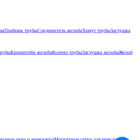
ая
Тройник трубы
Соединитель желоба
Хомут трубы
Заглушка
трубы
Кронштейн желоба
Колено трубы
Заглушка желоба
Желоб
ардные окна и маркизеты
Москитные сетки для мансардных