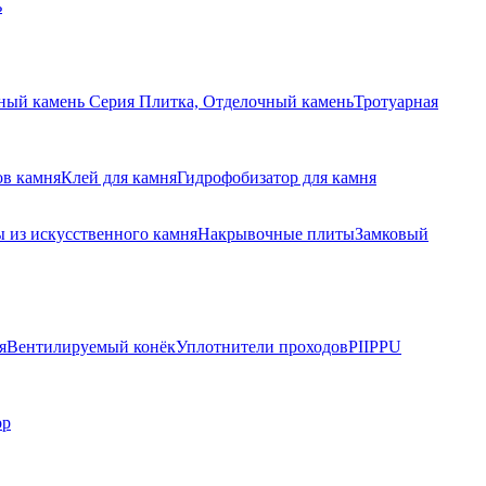
ь
ный камень Серия Плитка, Отделочный камень
Тротуарная
ов камня
Клей для камня
Гидрофобизатор для камня
 из искусственного камня
Накрывочные плиты
Замковый
я
Вентилируемый конёк
Уплотнители проходов
PIIPPU
ор