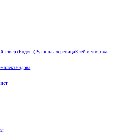
й ковер (Ендова)
Рулонная черепица
Клей и мастика
омплект
Ендова
лист
ры