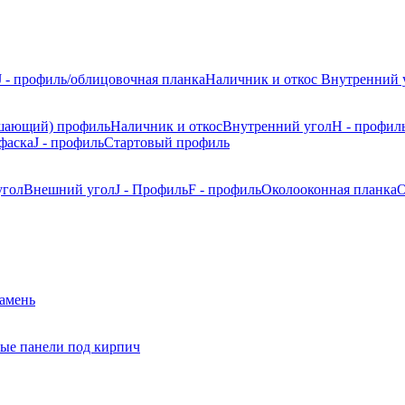
J - профиль/облицовочная планка
Наличник и откос
Внутренний 
шающий) профиль
Наличник и откос
Внутренний угол
H - профил
фаска
J - профиль
Стартовый профиль
угол
Внешний угол
J - Профиль
F - профиль
Околооконная планка
О
камень
ые панели под кирпич