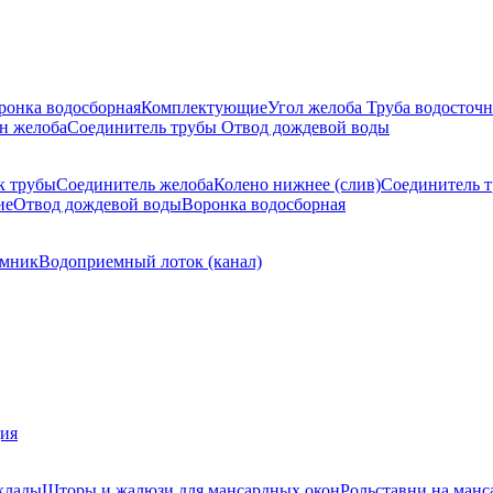
ронка водосборная
Комплектующие
Угол желоба
Труба водосточн
н желоба
Соединитель трубы
Отвод дождевой воды
к трубы
Соединитель желоба
Колено нижнее (слив)
Соединитель 
ие
Отвод дождевой воды
Воронка водосборная
мник
Водоприемный лоток (канал)
ция
клады
Шторы и жалюзи для мансардных окон
Рольставни на манс