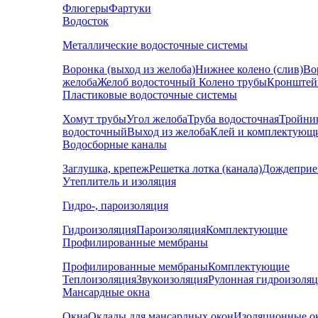
Флюгеры
Фартуки
Водосток
Металлические водосточные системы
Воронка (выход из желоба)
Нижнее колено (слив)
Во
желоба
Желоб водосточный
Колено трубы
Кронштей
Пластиковые водосточные системы
Хомут трубы
Угол желоба
Труба водосточная
Тройни
водосточный
Выход из желоба
Клей и комплектующ
Водосборные каналы
Заглушка, крепеж
Решетка лотка (канала)
Дождеприе
Утеплитель и изоляция
Гидро-, пароизоляция
Гидроизоляция
Пароизоляция
Комплектующие
Профилированные мембраны
Профилированные мембраны
Комплектующие
Теплоизоляция
Звукоизоляция
Рулонная гидроизоля
Мансардные окна
Окна
Оклады для мансардных окон
Изоляционные о