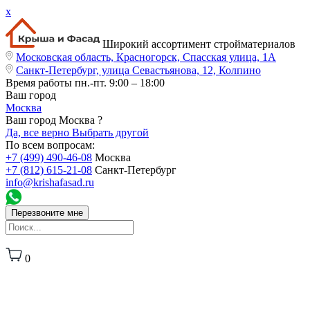
x
Широкий ассортимент стройматериалов
Московская область, Красногорск, Спасская улица, 1А
Санкт-Петербург, улица Севастьянова, 12, Колпино
Время работы
пн.-пт. 9:00 – 18:00
Ваш город
Москва
Ваш город Москва ?
Да, все верно
Выбрать другой
По всем вопросам:
+7 (499) 490-46-08
Москва
+7 (812) 615-21-08
Санкт-Петербург
info@krishafasad.ru
Перезвоните мне
0