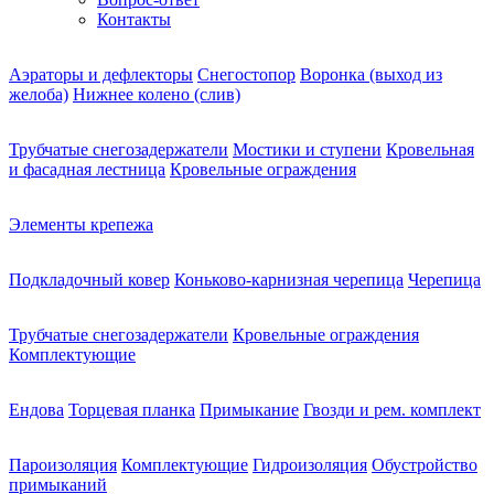
Контакты
Аэраторы и дефлекторы
Снегостопор
Воронка (выход из
желоба)
Нижнее колено (слив)
Трубчатые снегозадержатели
Мостики и ступени
Кровельная
и фасадная лестница
Кровельные ограждения
Элементы крепежа
Подкладочный ковер
Коньково-карнизная черепица
Черепица
Трубчатые снегозадержатели
Кровельные ограждения
Комплектующие
Ендова
Торцевая планка
Примыкание
Гвозди и рем. комплект
Пароизоляция
Комплектующие
Гидроизоляция
Обустройство
примыканий