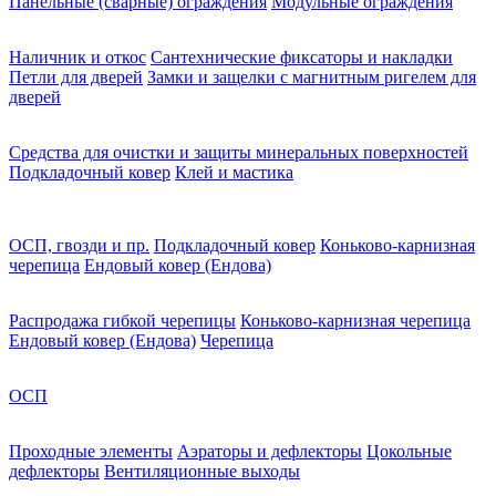
Панельные (сварные) ограждения
Модульные ограждения
Наличник и откос
Сантехнические фиксаторы и накладки
Петли для дверей
Замки и защелки с магнитным ригелем для
дверей
Средства для очистки и защиты минеральных поверхностей
Подкладочный ковер
Клей и мастика
ОСП, гвозди и пр.
Подкладочный ковер
Коньково-карнизная
черепица
Ендовый ковер (Ендова)
Распродажа гибкой черепицы
Коньково-карнизная черепица
Ендовый ковер (Ендова)
Черепица
ОСП
Проходные элементы
Аэраторы и дефлекторы
Цокольные
дефлекторы
Вентиляционные выходы