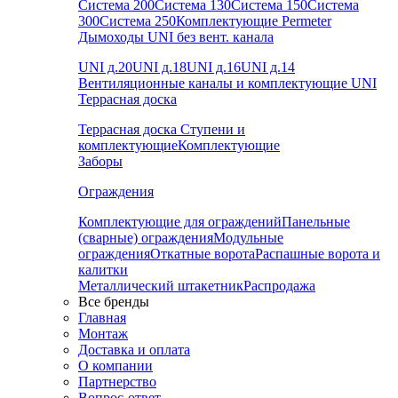
Система 200
Система 130
Система 150
Система
300
Система 250
Комплектующие Permeter
Дымоходы UNI без вент. канала
UNI д.20
UNI д.18
UNI д.16
UNI д.14
Вентиляционные каналы и комплектующие UNI
Террасная доска
Террасная доска
Ступени и
комплектующие
Комплектующие
Заборы
Ограждения
Комплектующие для ограждений
Панельные
(сварные) ограждения
Модульные
ограждения
Откатные ворота
Распашные ворота и
калитки
Металлический штакетник
Распродажа
Все бренды
Главная
Монтаж
Доставка и оплата
О компании
Партнерство
Вопрос-ответ