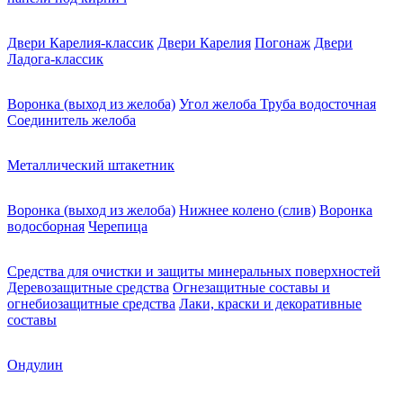
Двери Карелия-классик
Двери Карелия
Погонаж
Двери
Ладога-классик
Воронка (выход из желоба)
Угол желоба
Труба водосточная
Соединитель желоба
Металлический штакетник
Воронка (выход из желоба)
Нижнее колено (слив)
Воронка
водосборная
Черепица
Средства для очистки и защиты минеральных поверхностей
Деревозащитные средства
Огнезащитные составы и
огнебиозащитные средства
Лаки, краски и декоративные
составы
Ондулин