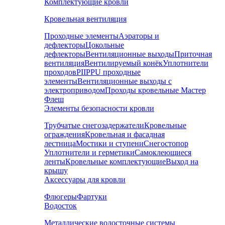
Комплектующие кровли
Кровельная вентиляция
Проходные элементы
Аэраторы и
дефлекторы
Цокольные
дефлекторы
Вентиляционные выходы
Приточная
вентиляция
Вентилируемый конёк
Уплотнители
проходов
PIIPPU проходные
элементы
Вентиляционные выходы с
электроприводом
Проходы кровельные Мастер
Флеш
Элементы безопасности кровли
Трубчатые снегозадержатели
Кровельные
ограждения
Кровельная и фасадная
лестница
Мостики и ступени
Снегостопор
Уплотнители и герметики
Самоклеющиеся
ленты
Кровельные комплектующие
Выход на
крышу
Аксессуары для кровли
Флюгеры
Фартуки
Водосток
Металлические водосточные системы