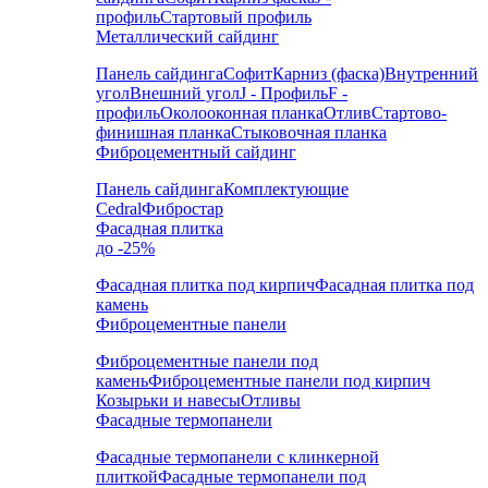
профиль
Стартовый профиль
Металлический сайдинг
Панель сайдинга
Софит
Карниз (фаска)
Внутренний
угол
Внешний угол
J - Профиль
F -
профиль
Околооконная планка
Отлив
Стартово-
финишная планка
Стыковочная планка
Фиброцементный сайдинг
Панель сайдинга
Комплектующие
Cedral
Фибростар
Фасадная плитка
до -25%
Фасадная плитка под кирпич
Фасадная плитка под
камень
Фиброцементные панели
Фиброцементные панели под
камень
Фиброцементные панели под кирпич
Козырьки и навесы
Отливы
Фасадные термопанели
Фасадные термопанели с клинкерной
плиткой
Фасадные термопанели под