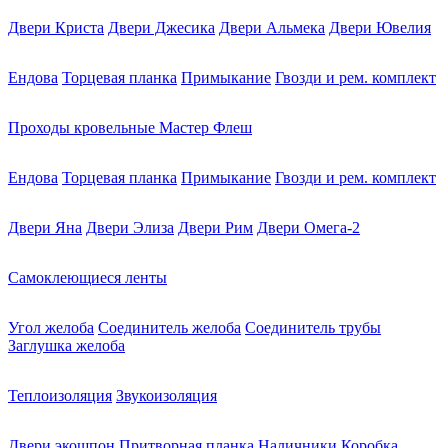
Двери Криста
Двери Джесика
Двери Альмека
Двери Ювелия
Ендова
Торцевая планка
Примыкание
Гвозди и рем. комплект
Проходы кровельные Мастер Флеш
Ендова
Торцевая планка
Примыкание
Гвозди и рем. комплект
Двери Яна
Двери Элиза
Двери Рим
Двери Омега-2
Самоклеющиеся ленты
Угол желоба
Соединитель желоба
Соединитель трубы
Заглушка желоба
Теплоизоляция
Звукоизоляция
Двери экошпон
Притворная планка
Наличники
Коробка