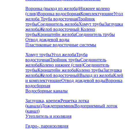
Воронка (выход из желоба)
Нижнее колено
(слив)
Воронка водосборная
Комплектующие
Угол
желоба
Труба водосточная
Тройник
трубы
Соединитель желоба
Хомут трубы
Заглушка
желоба
Желоб водосточный
Колено
трубы
Кронштейн желоба
Соединитель трубы
Отвод дождевой воды
Пластиковые водосточные системы
Хомут трубы
Угол желоба
Труба
водосточная
Тройник трубы
Соединитель
желоба
Колено нижнее (слив)
Соединитель
трубы
Кронштейн желоба
Колено трубы
Заглушка
желоба
Желоб водосточный
Выход из желоба
Клей
и комплектующие
Отвод дождевой воды
Воронка
водосборная
Водосборные каналы
Заглушка, крепеж
Решетка лотка
(канала)
Дождеприемник
Водоприемный лоток
(канал)
Утеплитель и изоляция
Гидро-, пароизоляция