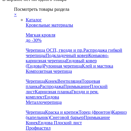
Посмотреть товары раздела
×
Каталог
Кровельные материалы
Мягкая кровля
до -30%
Черепица
ОСП, гвозди и пр.
Распродажа гибкой
черепицы
Подкладочный ковер
Коньково-
карнизная черепица
Ендовый ковер
(Ендова)
Рулонная черепица
Клей и мастика
Композитная черепица
Черепица
Конек
Вентиляция
Торцевая
планка
Распродажа
Примыкание
Плоский
лист
Карнизная планка
Гвозди и рем.
комплект
Ендова
Металлочерепица
Черепица
Краска и крепеж
Торец (фронтон)
Карниз
(капельник)
Снеговой барьер
Примыкание
Конек
Ендова
Плоский лист
Профнастил