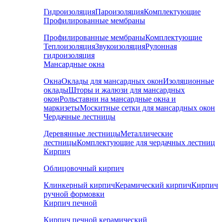
Гидроизоляция
Пароизоляция
Комплектующие
Профилированные мембраны
Профилированные мембраны
Комплектующие
Теплоизоляция
Звукоизоляция
Рулонная
гидроизоляция
Мансардные окна
Окна
Оклады для мансардных окон
Изоляционные
оклады
Шторы и жалюзи для мансардных
окон
Рольставни на мансардные окна и
маркизеты
Москитные сетки для мансардных окон
Чердачные лестницы
Деревянные лестницы
Металлические
лестницы
Комплектующие для чердачных лестниц
Кирпич
Облицовочный кирпич
Клинкерный кирпич
Керамический кирпич
Кирпич
ручной формовки
Кирпич печной
Кирпич печной керамический