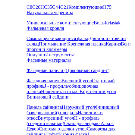
С8
С20
НС35
С44
С21
Комплектующие
Н75
Натуральная черепица
Универсальные комплектующие
Braas
Kriastak
Фальцевая кровля
Самозащелкивающийся фальц
Двойной стоячий
фальц
Примыкание
Крепежная планка
Карниз
Вент
прогон и кляммеры
Ондулин
Инструменты
Фасадные материалы
Фасадные панели (Цокольный сайдинг)
Фасадная панель
Внешний угол
Стартовый
профиль
J - профиль/облицовочная
планка
Наличник и откос
Внутренний угол
Виниловый сайдинг
Панель сайдинга
Наружный угол
Финишный
(завершающий) профиль
Наличник и
откос
Внутренний угол
H - профиль
(соединительный)
Окно для чердака
Альта-
Декор
Система отделки углов
Саморезы для
сайдинга
Софит
Карниз фаска
J -