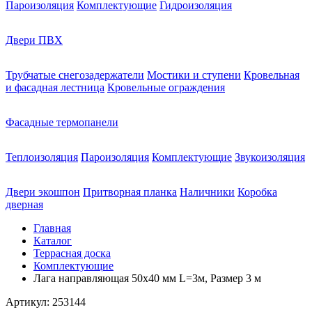
Пароизоляция
Комплектующие
Гидроизоляция
Двери ПВХ
Трубчатые снегозадержатели
Мостики и ступени
Кровельная
и фасадная лестница
Кровельные ограждения
Фасадные термопанели
Теплоизоляция
Пароизоляция
Комплектующие
Звукоизоляция
Двери экошпон
Притворная планка
Наличники
Коробка
дверная
Главная
Каталог
Террасная доска
Комплектующие
Лага направляющая 50х40 мм L=3м, Размер 3 м
Артикул:
253144