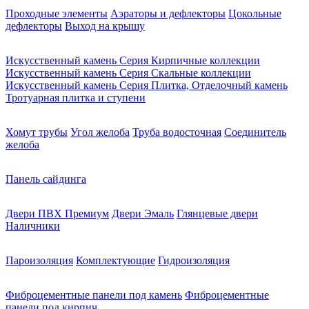
Проходные элементы
Аэраторы и дефлекторы
Цокольные
дефлекторы
Выход на крышу
Искусственный камень Серия Кирпичные коллекции
Искусственный камень Серия Скальные коллекции
Искусственный камень Серия Плитка, Отделочный камень
Тротуарная плитка и ступени
Хомут трубы
Угол желоба
Труба водосточная
Соединитель
желоба
Панель сайдинга
Двери ПВХ Премиум
Двери Эмаль
Глянцевые двери
Наличники
Пароизоляция
Комплектующие
Гидроизоляция
Фиброцементные панели под камень
Фиброцементные
панели под кирпич