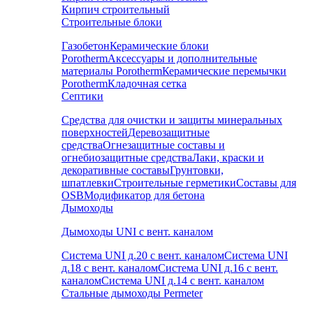
Кирпич строительный
Строительные блоки
Газобетон
Керамические блоки
Porotherm
Аксессуары и дополнительные
материалы Porotherm
Керамические перемычки
Porotherm
Кладочная сетка
Септики
Средства для очистки и защиты минеральных
поверхностей
Деревозащитные
средства
Огнезащитные составы и
огнебиозащитные средства
Лаки, краски и
декоративные составы
Грунтовки,
шпатлевки
Строительные герметики
Составы для
OSB
Модификатор для бетона
Дымоходы
Дымоходы UNI с вент. каналом
Система UNI д.20 с вент. каналом
Система UNI
д.18 с вент. каналом
Система UNI д.16 с вент.
каналом
Система UNI д.14 с вент. каналом
Стальные дымоходы Permeter