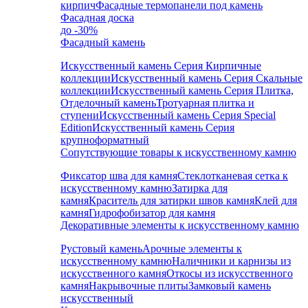
кирпич
Фасадные термопанели под камень
Фасадная доска
до -30%
Фасадный камень
Искусственный камень Серия Кирпичные
коллекции
Искусственный камень Серия Скальные
коллекции
Искусственный камень Серия Плитка,
Отделочный камень
Тротуарная плитка и
ступени
Искусственный камень Серия Special
Edition
Искусственный камень Серия
крупноформатный
Сопутствующие товары к искусственному камню
Фиксатор шва для камня
Стеклотканевая сетка к
искусственному камню
Затирка для
камня
Краситель для затирки швов камня
Клей для
камня
Гидрофобизатор для камня
Декоративные элементы к искусственному камню
Рустовый камень
Арочные элементы к
искусственному камню
Наличники и карнизы из
искусственного камня
Откосы из искусственного
камня
Накрывочные плиты
Замковый камень
искусственный