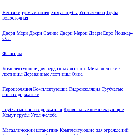
Вентилируемый конёк
Хомут трубы
Угол желоба
Труба
водосточная
Двери Мери
Двери Салика
Двери Марон
Двери Евро Йошкар-
Ола
Флюгеры
Комплектующие для чердачных лестниц
Металлические
лестницы
Деревянные лестницы
Окна
Пароизоляция
Комплектующие
Гидроизоляция
Трубчатые
снегозадержатели
Трубчатые снегозадержатели
Кровельные комплектующие
Хомут трубы
Угол желоба
Металлический штакетник
Комплектующие для ограждений