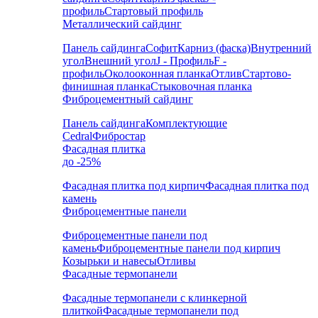
профиль
Стартовый профиль
Металлический сайдинг
Панель сайдинга
Софит
Карниз (фаска)
Внутренний
угол
Внешний угол
J - Профиль
F -
профиль
Околооконная планка
Отлив
Стартово-
финишная планка
Стыковочная планка
Фиброцементный сайдинг
Панель сайдинга
Комплектующие
Cedral
Фибростар
Фасадная плитка
до -25%
Фасадная плитка под кирпич
Фасадная плитка под
камень
Фиброцементные панели
Фиброцементные панели под
камень
Фиброцементные панели под кирпич
Козырьки и навесы
Отливы
Фасадные термопанели
Фасадные термопанели с клинкерной
плиткой
Фасадные термопанели под