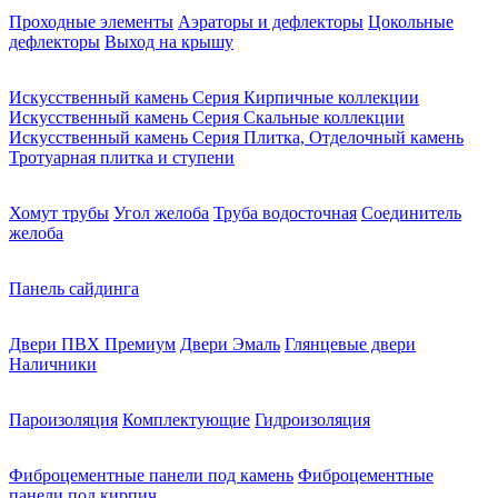
Проходные элементы
Аэраторы и дефлекторы
Цокольные
дефлекторы
Выход на крышу
Искусственный камень Серия Кирпичные коллекции
Искусственный камень Серия Скальные коллекции
Искусственный камень Серия Плитка, Отделочный камень
Тротуарная плитка и ступени
Хомут трубы
Угол желоба
Труба водосточная
Соединитель
желоба
Панель сайдинга
Двери ПВХ Премиум
Двери Эмаль
Глянцевые двери
Наличники
Пароизоляция
Комплектующие
Гидроизоляция
Фиброцементные панели под камень
Фиброцементные
панели под кирпич