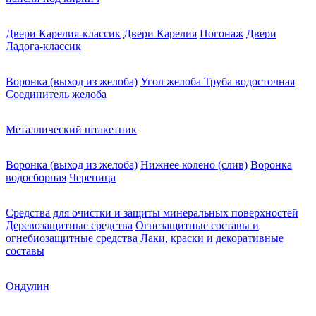
Двери Карелия-классик
Двери Карелия
Погонаж
Двери
Ладога-классик
Воронка (выход из желоба)
Угол желоба
Труба водосточная
Соединитель желоба
Металлический штакетник
Воронка (выход из желоба)
Нижнее колено (слив)
Воронка
водосборная
Черепица
Средства для очистки и защиты минеральных поверхностей
Деревозащитные средства
Огнезащитные составы и
огнебиозащитные средства
Лаки, краски и декоративные
составы
Ондулин