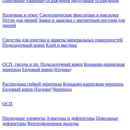
Панельные (сварные) ограждения
Модульные ограждения
Наличник и откос
Сантехнические фиксаторы и накладки
Петли для дверей
Замки и защелки с магнитным ригелем для
дверей
Средства для очистки и защиты минеральных поверхностей
Подкладочный ковер
Клей и мастика
ОСП, гвозди и пр.
Подкладочный ковер
Коньково-карнизная
черепица
Ендовый ковер (Ендова)
Распродажа гибкой черепицы
Коньково-карнизная черепица
Ендовый ковер (Ендова)
Черепица
ОСП
Проходные элементы
Аэраторы и дефлекторы
Цокольные
дефлекторы
Вентиляционные выходы