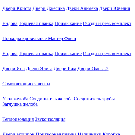
Двери Криста
Двери Джесика
Двери Альмека
Двери Ювелия
Ендова
Торцевая планка
Примыкание
Гвозди и рем. комплект
Проходы кровельные Мастер Флеш
Ендова
Торцевая планка
Примыкание
Гвозди и рем. комплект
Двери Яна
Двери Элиза
Двери Рим
Двери Омега-2
Самоклеющиеся ленты
Угол желоба
Соединитель желоба
Соединитель трубы
Заглушка желоба
Теплоизоляция
Звукоизоляция
Двери экошпон
Притворная планка
Наличники
Коробка