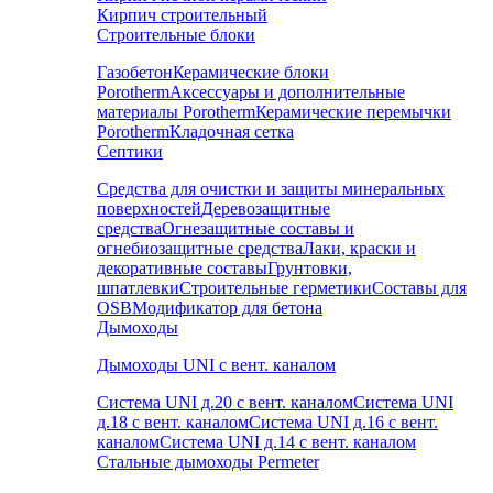
Кирпич строительный
Строительные блоки
Газобетон
Керамические блоки
Porotherm
Аксессуары и дополнительные
материалы Porotherm
Керамические перемычки
Porotherm
Кладочная сетка
Септики
Средства для очистки и защиты минеральных
поверхностей
Деревозащитные
средства
Огнезащитные составы и
огнебиозащитные средства
Лаки, краски и
декоративные составы
Грунтовки,
шпатлевки
Строительные герметики
Составы для
OSB
Модификатор для бетона
Дымоходы
Дымоходы UNI с вент. каналом
Система UNI д.20 с вент. каналом
Система UNI
д.18 с вент. каналом
Система UNI д.16 с вент.
каналом
Система UNI д.14 с вент. каналом
Стальные дымоходы Permeter