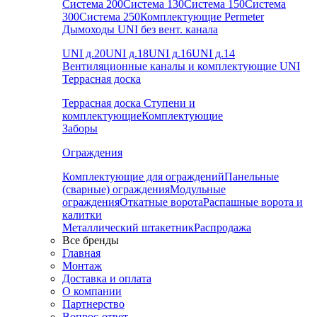
Система 200
Система 130
Система 150
Система
300
Система 250
Комплектующие Permeter
Дымоходы UNI без вент. канала
UNI д.20
UNI д.18
UNI д.16
UNI д.14
Вентиляционные каналы и комплектующие UNI
Террасная доска
Террасная доска
Ступени и
комплектующие
Комплектующие
Заборы
Ограждения
Комплектующие для ограждений
Панельные
(сварные) ограждения
Модульные
ограждения
Откатные ворота
Распашные ворота и
калитки
Металлический штакетник
Распродажа
Все бренды
Главная
Монтаж
Доставка и оплата
О компании
Партнерство
Вопрос-ответ