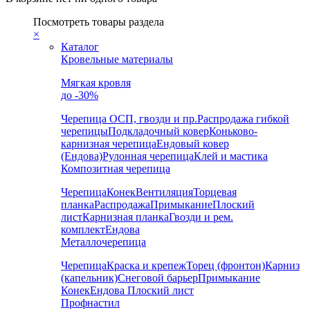
Посмотреть товары раздела
×
Каталог
Кровельные материалы
Мягкая кровля
до -30%
Черепица
ОСП, гвозди и пр.
Распродажа гибкой
черепицы
Подкладочный ковер
Коньково-
карнизная черепица
Ендовый ковер
(Ендова)
Рулонная черепица
Клей и мастика
Композитная черепица
Черепица
Конек
Вентиляция
Торцевая
планка
Распродажа
Примыкание
Плоский
лист
Карнизная планка
Гвозди и рем.
комплект
Ендова
Металлочерепица
Черепица
Краска и крепеж
Торец (фронтон)
Карниз
(капельник)
Снеговой барьер
Примыкание
Конек
Ендова
Плоский лист
Профнастил