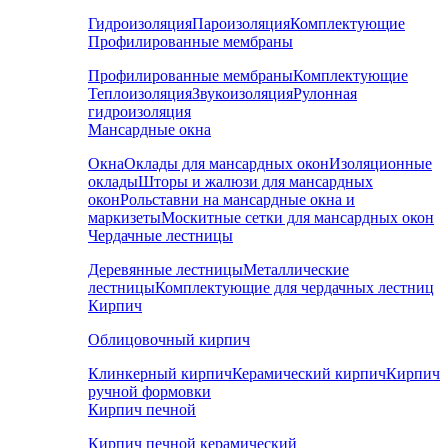
Гидроизоляция
Пароизоляция
Комплектующие
Профилированные мембраны
Профилированные мембраны
Комплектующие
Теплоизоляция
Звукоизоляция
Рулонная
гидроизоляция
Мансардные окна
Окна
Оклады для мансардных окон
Изоляционные
оклады
Шторы и жалюзи для мансардных
окон
Рольставни на мансардные окна и
маркизеты
Москитные сетки для мансардных окон
Чердачные лестницы
Деревянные лестницы
Металлические
лестницы
Комплектующие для чердачных лестниц
Кирпич
Облицовочный кирпич
Клинкерный кирпич
Керамический кирпич
Кирпич
ручной формовки
Кирпич печной
Кирпич печной керамический