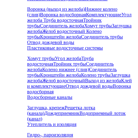
Воронка (выход из желоба)
Нижнее колено
(слив)
Воронка водосборная
Комплектующие
Угол
желоба
Труба водосточная
Тройник
трубы
Соединитель желоба
Хомут трубы
Заглушка
желоба
Желоб водосточный
Колено
трубы
Кронштейн желоба
Соединитель трубы
Отвод дождевой воды
Пластиковые водосточные системы
Хомут трубы
Угол желоба
Труба
водосточная
Тройник трубы
Соединитель
желоба
Колено нижнее (слив)
Соединитель
трубы
Кронштейн желоба
Колено трубы
Заглушка
желоба
Желоб водосточный
Выход из желоба
Клей
и комплектующие
Отвод дождевой воды
Воронка
водосборная
Водосборные каналы
Заглушка, крепеж
Решетка лотка
(канала)
Дождеприемник
Водоприемный лоток
(канал)
Утеплитель и изоляция
Гидро-, пароизоляция