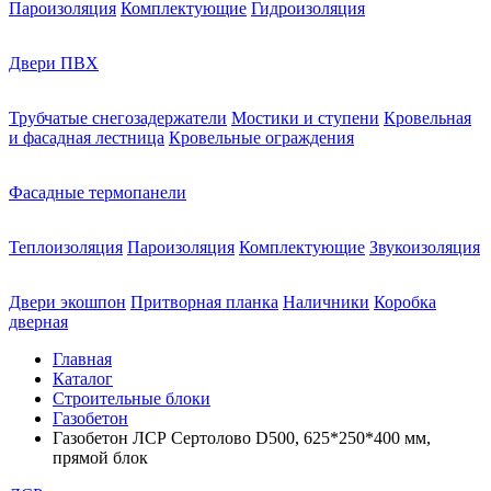
Пароизоляция
Комплектующие
Гидроизоляция
Двери ПВХ
Трубчатые снегозадержатели
Мостики и ступени
Кровельная
и фасадная лестница
Кровельные ограждения
Фасадные термопанели
Теплоизоляция
Пароизоляция
Комплектующие
Звукоизоляция
Двери экошпон
Притворная планка
Наличники
Коробка
дверная
Главная
Каталог
Строительные блоки
Газобетон
Газобетон ЛСР Сертолово D500, 625*250*400 мм,
прямой блок