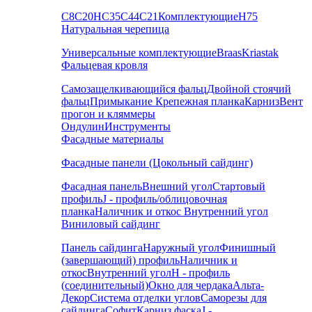
С8
С20
НС35
С44
С21
Комплектующие
Н75
Натуральная черепица
Универсальные комплектующие
Braas
Kriastak
Фальцевая кровля
Самозащелкивающийся фальц
Двойной стоячий
фальц
Примыкание
Крепежная планка
Карниз
Вент
прогон и кляммеры
Ондулин
Инструменты
Фасадные материалы
Фасадные панели (Цокольный сайдинг)
Фасадная панель
Внешний угол
Стартовый
профиль
J - профиль/облицовочная
планка
Наличник и откос
Внутренний угол
Виниловый сайдинг
Панель сайдинга
Наружный угол
Финишный
(завершающий) профиль
Наличник и
откос
Внутренний угол
H - профиль
(соединительный)
Окно для чердака
Альта-
Декор
Система отделки углов
Саморезы для
сайдинга
Софит
Карниз фаска
J -