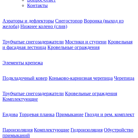
Контакты
Аэраторы и дефлекторы
Снегостопор
Воронка (выход из
желоба)
Нижнее колено (слив)
Трубчатые снегозадержатели
Мостики и ступени
Кровельная
и фасадная лестница
Кровельные ограждения
Элементы крепежа
Подкладочный ковер
Коньково-карнизная черепица
Черепица
Трубчатые снегозадержатели
Кровельные ограждения
Комплектующие
Ендова
Торцевая планка
Примыкание
Гвозди и рем. комплект
Пароизоляция
Комплектующие
Гидроизоляция
Обустройство
примыканий