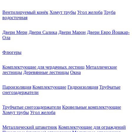
Вентилируемый конёк
Хомут трубы
Угол желоба
Труба
водосточная
Двери Мери
Двери Салика
Двери Марон
Двери Евро Йошкар-
Ола
Флюгеры
Комплектующие для чердачных лестниц
Металлические
лестницы
Деревянные лестницы
Окна
Пароизоляция
Комплектующие
Гидроизоляция
Трубчатые
снегозадержатели
Трубчатые снегозадержатели
Кровельные комплектующие
Хомут трубы
Угол желоба
Металлический штакетник
Комплектующие для ограждений