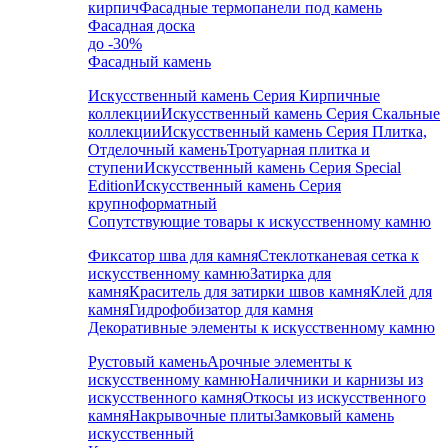
кирпич
Фасадные термопанели под камень
Фасадная доска
до -30%
Фасадный камень
Искусственный камень Серия Кирпичные
коллекции
Искусственный камень Серия Скальные
коллекции
Искусственный камень Серия Плитка,
Отделочный камень
Тротуарная плитка и
ступени
Искусственный камень Серия Special
Edition
Искусственный камень Серия
крупноформатный
Сопутствующие товары к искусственному камню
Фиксатор шва для камня
Стеклотканевая сетка к
искусственному камню
Затирка для
камня
Краситель для затирки швов камня
Клей для
камня
Гидрофобизатор для камня
Декоративные элементы к искусственному камню
Рустовый камень
Арочные элементы к
искусственному камню
Наличники и карнизы из
искусственного камня
Откосы из искусственного
камня
Накрывочные плиты
Замковый камень
искусственный