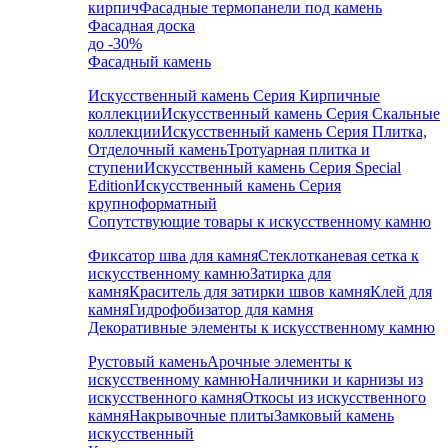
кирпич
Фасадные термопанели под камень
Фасадная доска
до -30%
Фасадный камень
Искусственный камень Серия Кирпичные
коллекции
Искусственный камень Серия Скальные
коллекции
Искусственный камень Серия Плитка,
Отделочный камень
Тротуарная плитка и
ступени
Искусственный камень Серия Special
Edition
Искусственный камень Серия
крупноформатный
Сопутствующие товары к искусственному камню
Фиксатор шва для камня
Стеклотканевая сетка к
искусственному камню
Затирка для
камня
Краситель для затирки швов камня
Клей для
камня
Гидрофобизатор для камня
Декоративные элементы к искусственному камню
Рустовый камень
Арочные элементы к
искусственному камню
Наличники и карнизы из
искусственного камня
Откосы из искусственного
камня
Накрывочные плиты
Замковый камень
искусственный