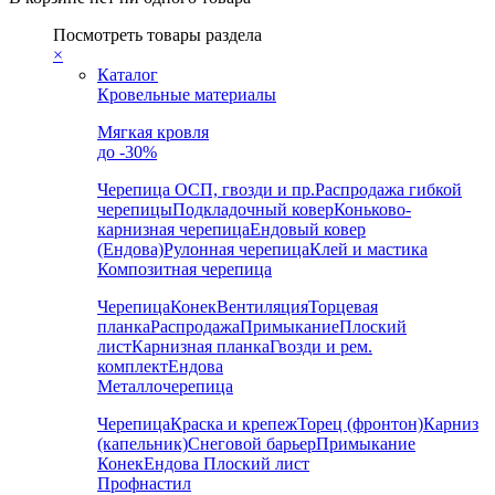
Посмотреть товары раздела
×
Каталог
Кровельные материалы
Мягкая кровля
до -30%
Черепица
ОСП, гвозди и пр.
Распродажа гибкой
черепицы
Подкладочный ковер
Коньково-
карнизная черепица
Ендовый ковер
(Ендова)
Рулонная черепица
Клей и мастика
Композитная черепица
Черепица
Конек
Вентиляция
Торцевая
планка
Распродажа
Примыкание
Плоский
лист
Карнизная планка
Гвозди и рем.
комплект
Ендова
Металлочерепица
Черепица
Краска и крепеж
Торец (фронтон)
Карниз
(капельник)
Снеговой барьер
Примыкание
Конек
Ендова
Плоский лист
Профнастил