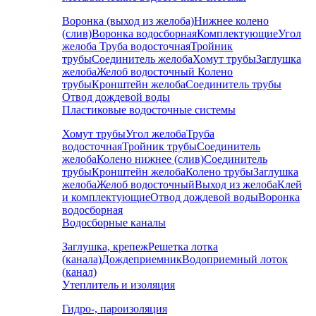
Воронка (выход из желоба)
Нижнее колено
(слив)
Воронка водосборная
Комплектующие
Угол
желоба
Труба водосточная
Тройник
трубы
Соединитель желоба
Хомут трубы
Заглушка
желоба
Желоб водосточный
Колено
трубы
Кронштейн желоба
Соединитель трубы
Отвод дождевой воды
Пластиковые водосточные системы
Хомут трубы
Угол желоба
Труба
водосточная
Тройник трубы
Соединитель
желоба
Колено нижнее (слив)
Соединитель
трубы
Кронштейн желоба
Колено трубы
Заглушка
желоба
Желоб водосточный
Выход из желоба
Клей
и комплектующие
Отвод дождевой воды
Воронка
водосборная
Водосборные каналы
Заглушка, крепеж
Решетка лотка
(канала)
Дождеприемник
Водоприемный лоток
(канал)
Утеплитель и изоляция
Гидро-, пароизоляция