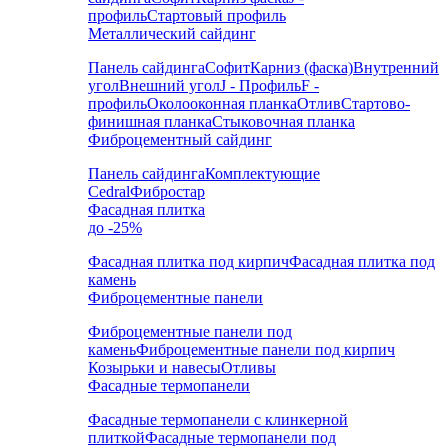
профиль
Стартовый профиль
Металлический сайдинг
Панель сайдинга
Софит
Карниз (фаска)
Внутренний
угол
Внешний угол
J - Профиль
F -
профиль
Околооконная планка
Отлив
Стартово-
финишная планка
Стыковочная планка
Фиброцементный сайдинг
Панель сайдинга
Комплектующие
Cedral
Фибростар
Фасадная плитка
до -25%
Фасадная плитка под кирпич
Фасадная плитка под
камень
Фиброцементные панели
Фиброцементные панели под
камень
Фиброцементные панели под кирпич
Козырьки и навесы
Отливы
Фасадные термопанели
Фасадные термопанели с клинкерной
плиткой
Фасадные термопанели под