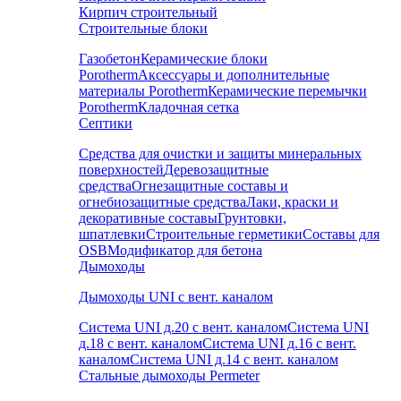
Кирпич строительный
Строительные блоки
Газобетон
Керамические блоки
Porotherm
Аксессуары и дополнительные
материалы Porotherm
Керамические перемычки
Porotherm
Кладочная сетка
Септики
Средства для очистки и защиты минеральных
поверхностей
Деревозащитные
средства
Огнезащитные составы и
огнебиозащитные средства
Лаки, краски и
декоративные составы
Грунтовки,
шпатлевки
Строительные герметики
Составы для
OSB
Модификатор для бетона
Дымоходы
Дымоходы UNI с вент. каналом
Система UNI д.20 с вент. каналом
Система UNI
д.18 с вент. каналом
Система UNI д.16 с вент.
каналом
Система UNI д.14 с вент. каналом
Стальные дымоходы Permeter