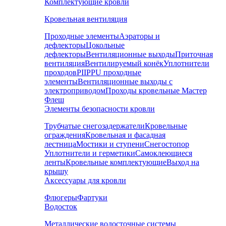
Комплектующие кровли
Кровельная вентиляция
Проходные элементы
Аэраторы и
дефлекторы
Цокольные
дефлекторы
Вентиляционные выходы
Приточная
вентиляция
Вентилируемый конёк
Уплотнители
проходов
PIIPPU проходные
элементы
Вентиляционные выходы с
электроприводом
Проходы кровельные Мастер
Флеш
Элементы безопасности кровли
Трубчатые снегозадержатели
Кровельные
ограждения
Кровельная и фасадная
лестница
Мостики и ступени
Снегостопор
Уплотнители и герметики
Самоклеющиеся
ленты
Кровельные комплектующие
Выход на
крышу
Аксессуары для кровли
Флюгеры
Фартуки
Водосток
Металлические водосточные системы