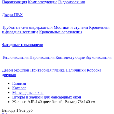
Пароизоляция
Комплектующие
Гидроизоляция
Двери ПВХ
Трубчатые снегозадержатели
Мостики и ступени
Кровельная
и фасадная лестница
Кровельные ограждения
Фасадные термопанели
Теплоизоляция
Пароизоляция
Комплектующие
Звукоизоляция
Двери экошпон
Притворная планка
Наличники
Коробка
дверная
Главная
Каталог
Мансардные окна
Шторы и жалюзи для мансардных окон
Жалюзи AJP-140 цвет белый, Размер 78х140 см
Выгода
1 962 руб.