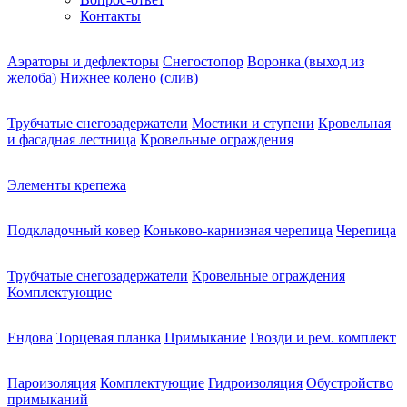
Контакты
Аэраторы и дефлекторы
Снегостопор
Воронка (выход из
желоба)
Нижнее колено (слив)
Трубчатые снегозадержатели
Мостики и ступени
Кровельная
и фасадная лестница
Кровельные ограждения
Элементы крепежа
Подкладочный ковер
Коньково-карнизная черепица
Черепица
Трубчатые снегозадержатели
Кровельные ограждения
Комплектующие
Ендова
Торцевая планка
Примыкание
Гвозди и рем. комплект
Пароизоляция
Комплектующие
Гидроизоляция
Обустройство
примыканий