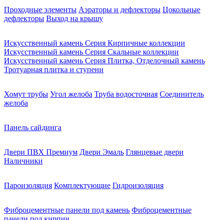
Проходные элементы
Аэраторы и дефлекторы
Цокольные
дефлекторы
Выход на крышу
Искусственный камень Серия Кирпичные коллекции
Искусственный камень Серия Скальные коллекции
Искусственный камень Серия Плитка, Отделочный камень
Тротуарная плитка и ступени
Хомут трубы
Угол желоба
Труба водосточная
Соединитель
желоба
Панель сайдинга
Двери ПВХ Премиум
Двери Эмаль
Глянцевые двери
Наличники
Пароизоляция
Комплектующие
Гидроизоляция
Фиброцементные панели под камень
Фиброцементные
панели под кирпич