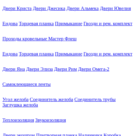
Двери Криста
Двери Джесика
Двери Альмека
Двери Ювелия
Ендова
Торцевая планка
Примыкание
Гвозди и рем. комплект
Проходы кровельные Мастер Флеш
Ендова
Торцевая планка
Примыкание
Гвозди и рем. комплект
Двери Яна
Двери Элиза
Двери Рим
Двери Омега-2
Самоклеющиеся ленты
Угол желоба
Соединитель желоба
Соединитель трубы
Заглушка желоба
Теплоизоляция
Звукоизоляция
Двери экошпон
Притворная планка
Наличники
Коробка