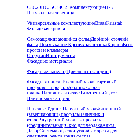
С8
С20
НС35
С44
С21
Комплектующие
Н75
Натуральная черепица
Универсальные комплектующие
Braas
Kriastak
Фальцевая кровля
Самозащелкивающийся фальц
Двойной стоячий
фальц
Примыкание
Крепежная планка
Карниз
Вент
прогон и кляммеры
Ондулин
Инструменты
Фасадные материалы
Фасадные панели (Цокольный сайдинг)
Фасадная панель
Внешний угол
Стартовый
профиль
J - профиль/облицовочная
планка
Наличник и откос
Внутренний угол
Виниловый сайдинг
Панель сайдинга
Наружный угол
Финишный
(завершающий) профиль
Наличник и
откос
Внутренний угол
H - профиль
(соединительный)
Окно для чердака
Альта-
Декор
Система отделки углов
Саморезы для
сайдинга
Софит
Карниз фаска
J -