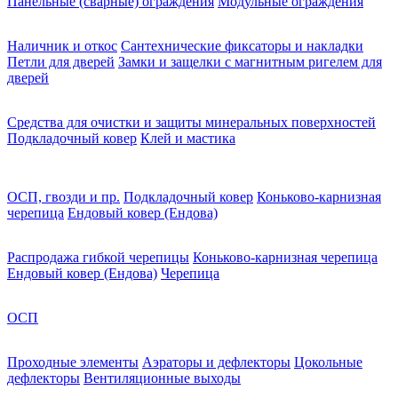
Панельные (сварные) ограждения
Модульные ограждения
Наличник и откос
Сантехнические фиксаторы и накладки
Петли для дверей
Замки и защелки с магнитным ригелем для
дверей
Средства для очистки и защиты минеральных поверхностей
Подкладочный ковер
Клей и мастика
ОСП, гвозди и пр.
Подкладочный ковер
Коньково-карнизная
черепица
Ендовый ковер (Ендова)
Распродажа гибкой черепицы
Коньково-карнизная черепица
Ендовый ковер (Ендова)
Черепица
ОСП
Проходные элементы
Аэраторы и дефлекторы
Цокольные
дефлекторы
Вентиляционные выходы