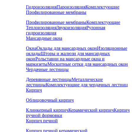
Гидроизоляция
Пароизоляция
Комплектующие
Профилированные мембраны
Профилированные мембраны
Комплектующие
Теплоизоляция
Звукоизоляция
Рулонная
гидроизоляция
Мансардные окна
Окна
Оклады для мансардных окон
Изоляционные
оклады
Шторы и жалюзи для мансардных
окон
Рольставни на мансардные окна и
маркизеты
Москитные сетки для мансардных окон
Чердачные лестницы
Деревянные лестницы
Металлические
лестницы
Комплектующие для чердачных лестниц
Кирпич
Облицовочный кирпич
Клинкерный кирпич
Керамический кирпич
Кирпич
ручной формовки
Кирпич печной
Кирпич печной керамический