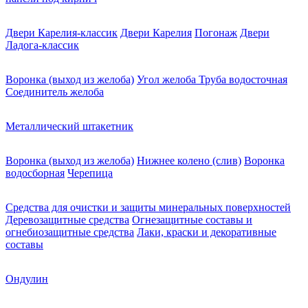
Двери Карелия-классик
Двери Карелия
Погонаж
Двери
Ладога-классик
Воронка (выход из желоба)
Угол желоба
Труба водосточная
Соединитель желоба
Металлический штакетник
Воронка (выход из желоба)
Нижнее колено (слив)
Воронка
водосборная
Черепица
Средства для очистки и защиты минеральных поверхностей
Деревозащитные средства
Огнезащитные составы и
огнебиозащитные средства
Лаки, краски и декоративные
составы
Ондулин