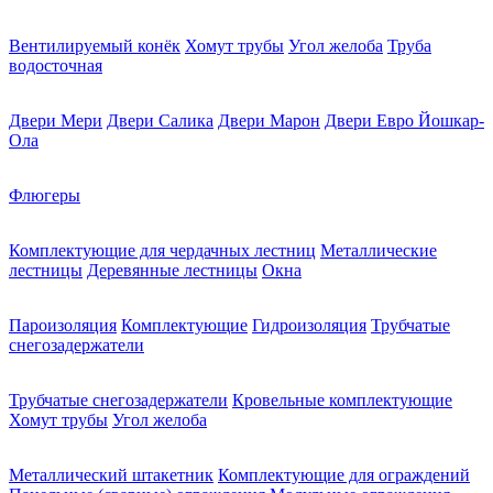
Вентилируемый конёк
Хомут трубы
Угол желоба
Труба
водосточная
Двери Мери
Двери Салика
Двери Марон
Двери Евро Йошкар-
Ола
Флюгеры
Комплектующие для чердачных лестниц
Металлические
лестницы
Деревянные лестницы
Окна
Пароизоляция
Комплектующие
Гидроизоляция
Трубчатые
снегозадержатели
Трубчатые снегозадержатели
Кровельные комплектующие
Хомут трубы
Угол желоба
Металлический штакетник
Комплектующие для ограждений