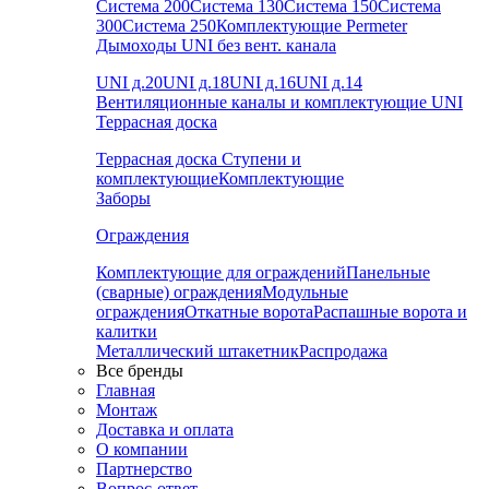
Система 200
Система 130
Система 150
Система
300
Система 250
Комплектующие Permeter
Дымоходы UNI без вент. канала
UNI д.20
UNI д.18
UNI д.16
UNI д.14
Вентиляционные каналы и комплектующие UNI
Террасная доска
Террасная доска
Ступени и
комплектующие
Комплектующие
Заборы
Ограждения
Комплектующие для ограждений
Панельные
(сварные) ограждения
Модульные
ограждения
Откатные ворота
Распашные ворота и
калитки
Металлический штакетник
Распродажа
Все бренды
Главная
Монтаж
Доставка и оплата
О компании
Партнерство
Вопрос-ответ