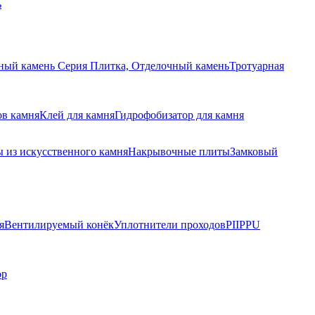
ь
ный камень Серия Плитка, Отделочный камень
Тротуарная
ов камня
Клей для камня
Гидрофобизатор для камня
 из искусственного камня
Накрывочные плиты
Замковый
я
Вентилируемый конёк
Уплотнители проходов
PIIPPU
ор