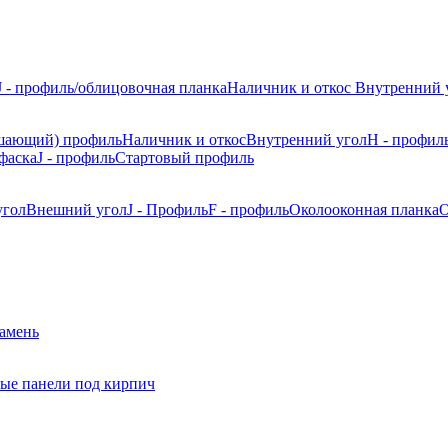
J - профиль/облицовочная планка
Наличник и откос
Внутренний 
шающий) профиль
Наличник и откос
Внутренний угол
H - профил
фаска
J - профиль
Стартовый профиль
угол
Внешний угол
J - Профиль
F - профиль
Околооконная планка
О
камень
ые панели под кирпич