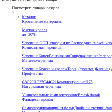
Посмотреть товары раздела
×
Каталог
Кровельные материалы
Мягкая кровля
до -30%
Черепица
ОСП, гвозди и пр.
Распродажа гибкой че
Композитная черепица
Черепица
Конек
Вентиляция
Торцевая планка
Распро
Металлочерепица
Черепица
Краска и крепеж
Торец (фронтон)
Карниз (
Профнастил
С8
С20
НС35
С44
С21
Комплектующие
Н75
Натуральная черепица
Универсальные комплектующие
Braas
Kriastak
Фальцевая кровля
Самозащелкивающийся фальц
Двойной стоячий фал