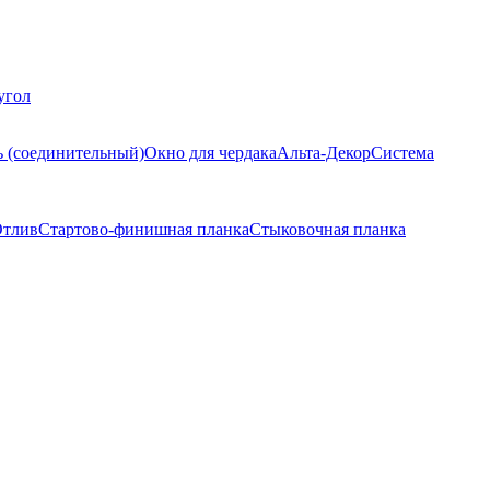
угол
ь (соединительный)
Окно для чердака
Альта-Декор
Система
тлив
Стартово-финишная планка
Стыковочная планка