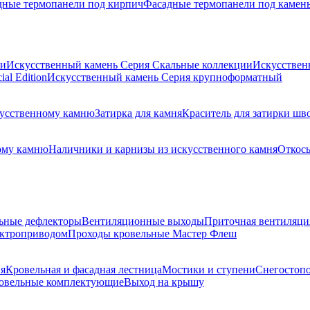
дные термопанели под кирпич
Фасадные термопанели под камен
ии
Искусственный камень Серия Скальные коллекции
Искусствен
al Edition
Искусственный камень Серия крупноформатный
скусственному камню
Затирка для камня
Краситель для затирки шв
ому камню
Наличники и карнизы из искусственного камня
Откосы
ьные дефлекторы
Вентиляционные выходы
Приточная вентиляци
ектроприводом
Проходы кровельные Мастер Флеш
я
Кровельная и фасадная лестница
Мостики и ступени
Снегостоп
овельные комплектующие
Выход на крышу