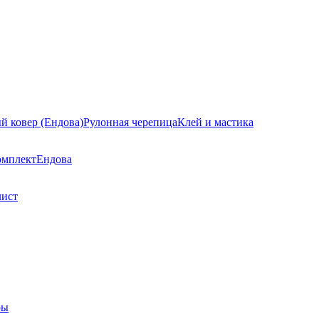
й ковер (Ендова)
Рулонная черепица
Клей и мастика
омплект
Ендова
лист
ры