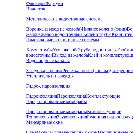
Флюгеры
Фартуки
Водосток
Металлические водосточные системы
Воронка (выход из желоба)
Нижнее колено (слив)
Во
желоба
Желоб водосточный
Колено трубы
Кронштей
Пластиковые водосточные системы
Хомут трубы
Угол желоба
Труба водосточная
Тройни
водосточный
Выход из желоба
Клей и комплектующ
Водосборные каналы
Заглушка, крепеж
Решетка лотка (канала)
Дождеприе
Утеплитель и изоляция
Гидро-, пароизоляция
Гидроизоляция
Пароизоляция
Комплектующие
Профилированные мембраны
Профилированные мембраны
Комплектующие
Теплоизоляция
Звукоизоляция
Рулонная гидроизоля
Мансардные окна
Окна
Оклады для мансардных окон
Изоляционные о