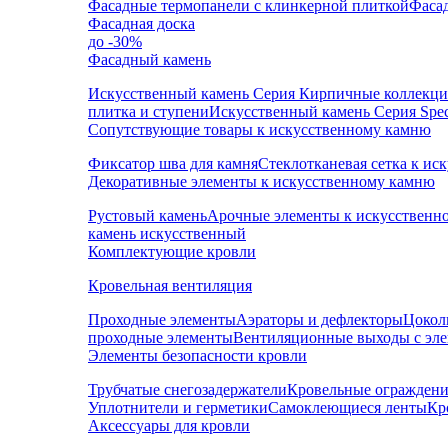
Фасадные термопанели с клинкерной плиткой
Фаса
Фасадная доска
до -30%
Фасадный камень
Искусственный камень Серия Кирпичные коллекц
плитка и ступени
Искусственный камень Серия Speci
Сопутствующие товары к искусственному камню
Фиксатор шва для камня
Стеклотканевая сетка к и
Декоративные элементы к искусственному камню
Рустовый камень
Арочные элементы к искусственн
камень искусственный
Комплектующие кровли
Кровельная вентиляция
Проходные элементы
Аэраторы и дефлекторы
Цокол
проходные элементы
Вентиляционные выходы с эл
Элементы безопасности кровли
Трубчатые снегозадержатели
Кровельные ограждени
Уплотнители и герметики
Самоклеющиеся ленты
Кр
Аксессуары для кровли