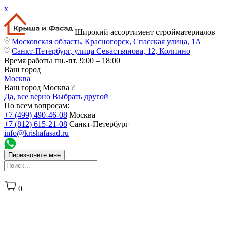
x
Широкий ассортимент стройматериалов
Московская область, Красногорск, Спасская улица, 1А
Санкт-Петербург, улица Севастьянова, 12, Колпино
Время работы
пн.-пт. 9:00 – 18:00
Ваш город
Москва
Ваш город Москва ?
Да, все верно
Выбрать другой
По всем вопросам:
+7 (499) 490-46-08
Москва
+7 (812) 615-21-08
Санкт-Петербург
info@krishafasad.ru
Перезвоните мне
0