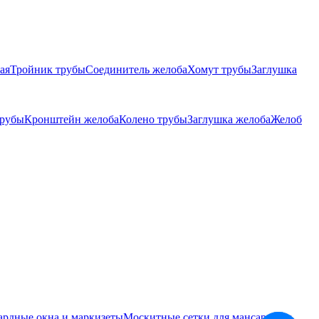
ая
Тройник трубы
Соединитель желоба
Хомут трубы
Заглушка
трубы
Кронштейн желоба
Колено трубы
Заглушка желоба
Желоб
ардные окна и маркизеты
Москитные сетки для мансардных