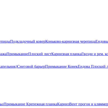
репицы
Подкладочный ковер
Коньково-карнизная черепица
Ендовы
дажа
Примыкание
Плоский лист
Карнизная планка
Гвозди и рем. к
капельник)
Снеговой барьер
Примыкание
Конек
Ендова
Плоский 
ьц
Примыкание
Крепежная планка
Карниз
Вент прогон и клямме