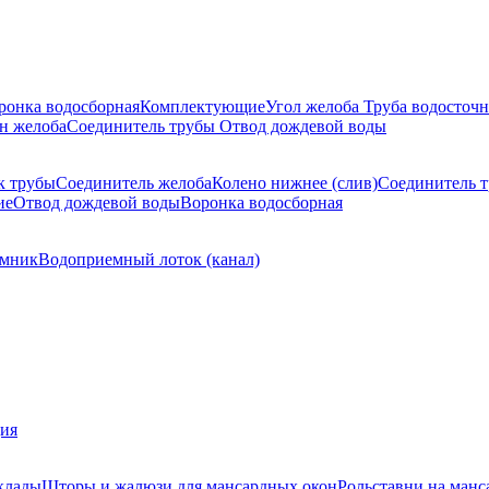
ронка водосборная
Комплектующие
Угол желоба
Труба водосточн
н желоба
Соединитель трубы
Отвод дождевой воды
к трубы
Соединитель желоба
Колено нижнее (слив)
Соединитель 
ие
Отвод дождевой воды
Воронка водосборная
мник
Водоприемный лоток (канал)
ция
клады
Шторы и жалюзи для мансардных окон
Рольставни на манс