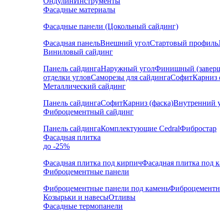
Ондулин
Инструменты
Фасадные материалы
Фасадные панели (Цокольный сайдинг)
Фасадная панель
Внешний угол
Стартовый профиль
Виниловый сайдинг
Панель сайдинга
Наружный угол
Финишный (завер
отделки углов
Саморезы для сайдинга
Софит
Карниз 
Металлический сайдинг
Панель сайдинга
Софит
Карниз (фаска)
Внутренний 
Фиброцементный сайдинг
Панель сайдинга
Комплектующие Cedral
Фибростар
Фасадная плитка
до -25%
Фасадная плитка под кирпич
Фасадная плитка под 
Фиброцементные панели
Фиброцементные панели под камень
Фиброцементн
Козырьки и навесы
Отливы
Фасадные термопанели