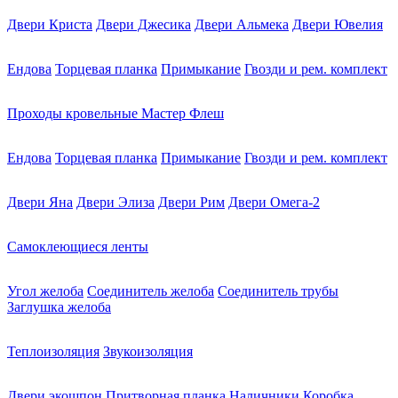
Двери Криста
Двери Джесика
Двери Альмека
Двери Ювелия
Ендова
Торцевая планка
Примыкание
Гвозди и рем. комплект
Проходы кровельные Мастер Флеш
Ендова
Торцевая планка
Примыкание
Гвозди и рем. комплект
Двери Яна
Двери Элиза
Двери Рим
Двери Омега-2
Самоклеющиеся ленты
Угол желоба
Соединитель желоба
Соединитель трубы
Заглушка желоба
Теплоизоляция
Звукоизоляция
Двери экошпон
Притворная планка
Наличники
Коробка