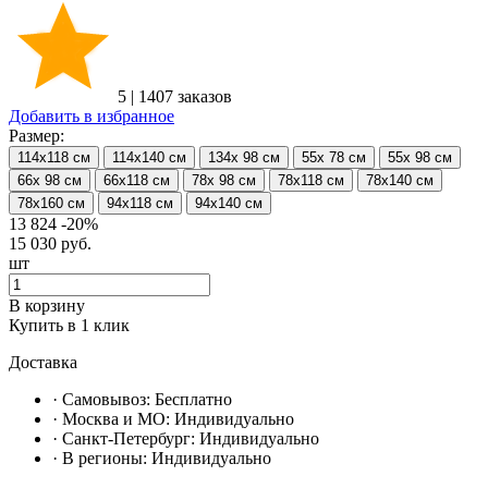
5
|
1407 заказов
Добавить в избранное
Размер:
114х118 см
114х140 см
134х 98 см
55х 78 см
55х 98 см
66х 98 см
66х118 см
78х 98 см
78х118 см
78х140 см
78х160 см
94х118 см
94х140 см
13 824
-20%
15 030
руб.
шт
В корзину
Купить в 1 клик
Доставка
· Самовывоз:
Бесплатно
· Москвa и МО:
Индивидуально
· Санкт-Петербург:
Индивидуально
· В регионы:
Индивидуально