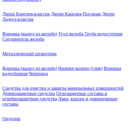
Двери Карелия-классик
Двери Карелия
Погонаж
Двери
Ладога-классик
Воронка (выход из желоба)
Угол желоба
Труба водосточная
Соединитель желоба
Металлический штакетник
Воронка (выход из желоба)
Нижнее колено (слив)
Воронка
водосборная
Черепица
Средства для очистки и защиты минеральных поверхностей
Деревозащитные средства
Огнезащитные составы и
огнебиозащитные средства
Лаки, краски и декоративные
составы
Ондулин