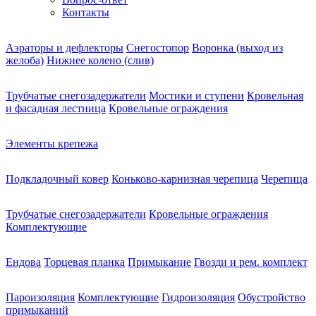
Контакты
Аэраторы и дефлекторы
Снегостопор
Воронка (выход из
желоба)
Нижнее колено (слив)
Трубчатые снегозадержатели
Мостики и ступени
Кровельная
и фасадная лестница
Кровельные ограждения
Элементы крепежа
Подкладочный ковер
Коньково-карнизная черепица
Черепица
Трубчатые снегозадержатели
Кровельные ограждения
Комплектующие
Ендова
Торцевая планка
Примыкание
Гвозди и рем. комплект
Пароизоляция
Комплектующие
Гидроизоляция
Обустройство
примыканий