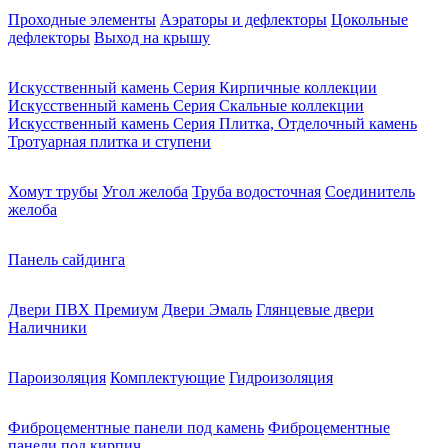
Проходные элементы
Аэраторы и дефлекторы
Цокольные
дефлекторы
Выход на крышу
Искусственный камень Серия Кирпичные коллекции
Искусственный камень Серия Скальные коллекции
Искусственный камень Серия Плитка, Отделочный камень
Тротуарная плитка и ступени
Хомут трубы
Угол желоба
Труба водосточная
Соединитель
желоба
Панель сайдинга
Двери ПВХ Премиум
Двери Эмаль
Глянцевые двери
Наличники
Пароизоляция
Комплектующие
Гидроизоляция
Фиброцементные панели под камень
Фиброцементные
панели под кирпич