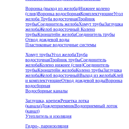
Воронка (выход из желоба)
Нижнее колено
(слив)
Воронка водосборная
Комплектующие
Угол
желоба
Труба водосточная
Тройник
трубы
Соединитель желоба
Хомут трубы
Заглушка
желоба
Желоб водосточный
Колено
трубы
Кронштейн желоба
Соединитель трубы
Отвод дождевой воды
Пластиковые водосточные системы
Хомут трубы
Угол желоба
Труба
водосточная
Тройник трубы
Соединитель
желоба
Колено нижнее (слив)
Соединитель
трубы
Кронштейн желоба
Колено трубы
Заглушка
желоба
Желоб водосточный
Выход из желоба
Клей
и комплектующие
Отвод дождевой воды
Воронка
водосборная
Водосборные каналы
Заглушка, крепеж
Решетка лотка
(канала)
Дождеприемник
Водоприемный лоток
(канал)
Утеплитель и изоляция
Гидро-, пароизоляция