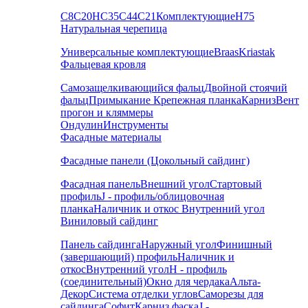
С8
С20
НС35
С44
С21
Комплектующие
Н75
Натуральная черепица
Универсальные комплектующие
Braas
Kriastak
Фальцевая кровля
Самозащелкивающийся фальц
Двойной стоячий
фальц
Примыкание
Крепежная планка
Карниз
Вент
прогон и кляммеры
Ондулин
Инструменты
Фасадные материалы
Фасадные панели (Цокольный сайдинг)
Фасадная панель
Внешний угол
Стартовый
профиль
J - профиль/облицовочная
планка
Наличник и откос
Внутренний угол
Виниловый сайдинг
Панель сайдинга
Наружный угол
Финишный
(завершающий) профиль
Наличник и
откос
Внутренний угол
H - профиль
(соединительный)
Окно для чердака
Альта-
Декор
Система отделки углов
Саморезы для
сайдинга
Софит
Карниз фаска
J -