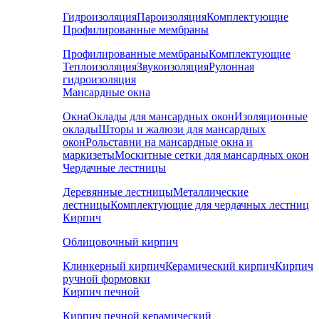
Гидроизоляция
Пароизоляция
Комплектующие
Профилированные мембраны
Профилированные мембраны
Комплектующие
Теплоизоляция
Звукоизоляция
Рулонная
гидроизоляция
Мансардные окна
Окна
Оклады для мансардных окон
Изоляционные
оклады
Шторы и жалюзи для мансардных
окон
Рольставни на мансардные окна и
маркизеты
Москитные сетки для мансардных окон
Чердачные лестницы
Деревянные лестницы
Металлические
лестницы
Комплектующие для чердачных лестниц
Кирпич
Облицовочный кирпич
Клинкерный кирпич
Керамический кирпич
Кирпич
ручной формовки
Кирпич печной
Кирпич печной керамический