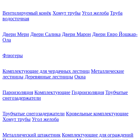
Вентилируемый конёк
Хомут трубы
Угол желоба
Труба
водосточная
Двери Мери
Двери Салика
Двери Марон
Двери Евро Йошкар-
Ола
Флюгеры
Комплектующие для чердачных лестниц
Металлические
лестницы
Деревянные лестницы
Окна
Пароизоляция
Комплектующие
Гидроизоляция
Трубчатые
снегозадержатели
Трубчатые снегозадержатели
Кровельные комплектующие
Хомут трубы
Угол желоба
Металлический штакетник
Комплектующие для ограждений