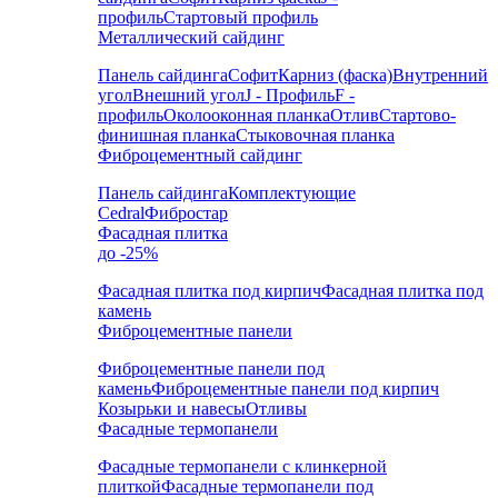
профиль
Стартовый профиль
Металлический сайдинг
Панель сайдинга
Софит
Карниз (фаска)
Внутренний
угол
Внешний угол
J - Профиль
F -
профиль
Околооконная планка
Отлив
Стартово-
финишная планка
Стыковочная планка
Фиброцементный сайдинг
Панель сайдинга
Комплектующие
Cedral
Фибростар
Фасадная плитка
до -25%
Фасадная плитка под кирпич
Фасадная плитка под
камень
Фиброцементные панели
Фиброцементные панели под
камень
Фиброцементные панели под кирпич
Козырьки и навесы
Отливы
Фасадные термопанели
Фасадные термопанели с клинкерной
плиткой
Фасадные термопанели под