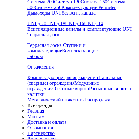
Система 200
Система 130
Система 150
Система
300
Система 250
Комплектующие Permeter
Дымоходы UNI без вент. канала
UNI д.20
UNI д.18
UNI д.16
UNI д.14
Вентиляционные каналы и комплектующие UNI
Террасная доска
Террасная доска
Ступени и
комплектующие
Комплектующие
Заборы
Ограждения
Комплектующие для ограждений
Панельные
(сварные) ограждения
Модульные
ограждения
Откатные ворота
Распашные ворота и
калитки
Металлический штакетник
Распродажа
Все бренды
Главная
Монтаж
Доставка и оплата
О компании
Партнерство
Вопрос-ответ