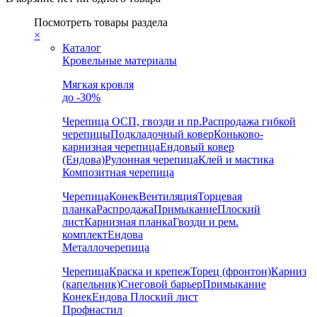
Посмотреть товары раздела
×
Каталог
Кровельные материалы
Мягкая кровля
до -30%
Черепица
ОСП, гвозди и пр.
Распродажа гибкой
черепицы
Подкладочный ковер
Коньково-
карнизная черепица
Ендовый ковер
(Ендова)
Рулонная черепица
Клей и мастика
Композитная черепица
Черепица
Конек
Вентиляция
Торцевая
планка
Распродажа
Примыкание
Плоский
лист
Карнизная планка
Гвозди и рем.
комплект
Ендова
Металлочерепица
Черепица
Краска и крепеж
Торец (фронтон)
Карниз
(капельник)
Снеговой барьер
Примыкание
Конек
Ендова
Плоский лист
Профнастил