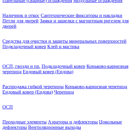
Панельные (сварные) ограждения
Модульные ограждения
Наличник и откос
Сантехнические фиксаторы и накладки
Петли для дверей
Замки и защелки с магнитным ригелем для
дверей
Средства для очистки и защиты минеральных поверхностей
Подкладочный ковер
Клей и мастика
ОСП, гвозди и пр.
Подкладочный ковер
Коньково-карнизная
черепица
Ендовый ковер (Ендова)
Распродажа гибкой черепицы
Коньково-карнизная черепица
Ендовый ковер (Ендова)
Черепица
ОСП
Проходные элементы
Аэраторы и дефлекторы
Цокольные
дефлекторы
Вентиляционные выходы