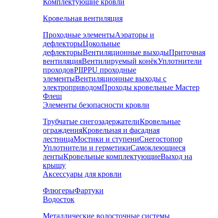
Комплектующие кровли
Кровельная вентиляция
Проходные элементы
Аэраторы и
дефлекторы
Цокольные
дефлекторы
Вентиляционные выходы
Приточная
вентиляция
Вентилируемый конёк
Уплотнители
проходов
PIIPPU проходные
элементы
Вентиляционные выходы с
электроприводом
Проходы кровельные Мастер
Флеш
Элементы безопасности кровли
Трубчатые снегозадержатели
Кровельные
ограждения
Кровельная и фасадная
лестница
Мостики и ступени
Снегостопор
Уплотнители и герметики
Самоклеющиеся
ленты
Кровельные комплектующие
Выход на
крышу
Аксессуары для кровли
Флюгеры
Фартуки
Водосток
Металлические водосточные системы