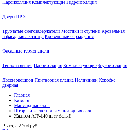
Пароизоляция
Комплектующие
Гидроизоляция
Двери ПВХ
Трубчатые снегозадержатели
Мостики и ступени
Кровельная
и фасадная лестница
Кровельные ограждения
Фасадные термопанели
Теплоизоляция
Пароизоляция
Комплектующие
Звукоизоляция
Двери экошпон
Притворная планка
Наличники
Коробка
дверная
Главная
Каталог
Мансардные окна
Шторы и жалюзи для мансардных окон
Жалюзи AJP-140 цвет белый
Выгода
2 304 руб.