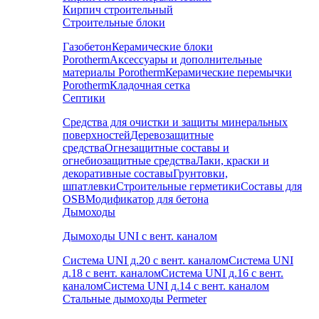
Кирпич строительный
Строительные блоки
Газобетон
Керамические блоки
Porotherm
Аксессуары и дополнительные
материалы Porotherm
Керамические перемычки
Porotherm
Кладочная сетка
Септики
Средства для очистки и защиты минеральных
поверхностей
Деревозащитные
средства
Огнезащитные составы и
огнебиозащитные средства
Лаки, краски и
декоративные составы
Грунтовки,
шпатлевки
Строительные герметики
Составы для
OSB
Модификатор для бетона
Дымоходы
Дымоходы UNI с вент. каналом
Система UNI д.20 с вент. каналом
Система UNI
д.18 с вент. каналом
Система UNI д.16 с вент.
каналом
Система UNI д.14 с вент. каналом
Стальные дымоходы Permeter