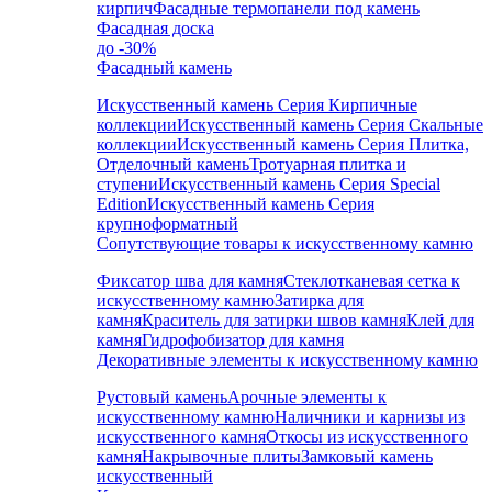
кирпич
Фасадные термопанели под камень
Фасадная доска
до -30%
Фасадный камень
Искусственный камень Серия Кирпичные
коллекции
Искусственный камень Серия Скальные
коллекции
Искусственный камень Серия Плитка,
Отделочный камень
Тротуарная плитка и
ступени
Искусственный камень Серия Special
Edition
Искусственный камень Серия
крупноформатный
Сопутствующие товары к искусственному камню
Фиксатор шва для камня
Стеклотканевая сетка к
искусственному камню
Затирка для
камня
Краситель для затирки швов камня
Клей для
камня
Гидрофобизатор для камня
Декоративные элементы к искусственному камню
Рустовый камень
Арочные элементы к
искусственному камню
Наличники и карнизы из
искусственного камня
Откосы из искусственного
камня
Накрывочные плиты
Замковый камень
искусственный