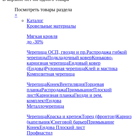
Посмотреть товары раздела
×
Каталог
Кровельные материалы
Мягкая кровля
до -30%
Черепица
ОСП, гвозди и пр.
Распродажа гибкой
черепицы
Подкладочный ковер
Коньково-
карнизная черепица
Ендовый ковер
(Ендова)
Рулонная черепица
Клей и мастика
Композитная черепица
Черепица
Конек
Вентиляция
Торцевая
планка
Распродажа
Примыкание
Плоский
лист
Карнизная планка
Гвозди и рем.
комплект
Ендова
Металлочерепица
Черепица
Краска и крепеж
Торец (фронтон)
Карниз
(капельник)
Снеговой барьер
Примыкание
Конек
Ендова
Плоский лист
Профнастил