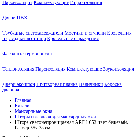
Пароизоляция
Комплектующие
Гидроизоляция
Двери ПВХ
Трубчатые снегозадержатели
Мостики и ступени
Кровельная
и фасадная лестница
Кровельные ограждения
Фасадные термопанели
Теплоизоляция
Пароизоляция
Комплектующие
Звукоизоляция
Двери экошпон
Притворная планка
Наличники
Коробка
дверная
Главная
Каталог
Мансардные окна
Шторы и жалюзи для мансардных окон
Штора светонепроницаемая ARF I-052 цвет бежевый,
Размер 55х 78 см