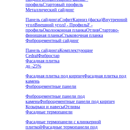
профиль
Стартовый профиль
Металлический сайдинг
Панель сайдинга
Софит
Карниз (фаска)
Внутренний
угол
Внешний угол
J - Профиль
F -
профиль
Околооконная планка
Отлив
Стартово-
финишная планка
Стыковочная планка
Фиброцементный сайдинг
Панель сайдинга
Комплектующие
Cedral
Фибростар
Фасадная плитка
до -25%
Фасадная плитка под кирпич
Фасадная плитка под
камень
Фиброцементные панели
Фиброцементные панели под
камень
Фиброцементные панели под кирпич
Козырьки и навесы
Отливы
Фасадные термопанели
Фасадные термопанели с клинкерной
плиткой
Фасадные термопанели под