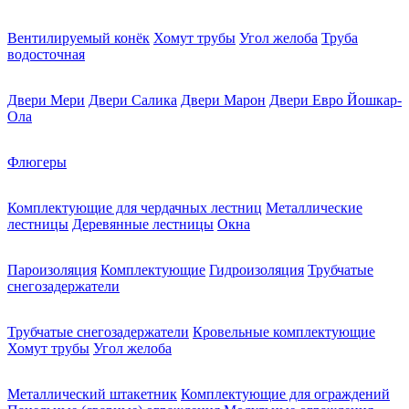
Вентилируемый конёк
Хомут трубы
Угол желоба
Труба
водосточная
Двери Мери
Двери Салика
Двери Марон
Двери Евро Йошкар-
Ола
Флюгеры
Комплектующие для чердачных лестниц
Металлические
лестницы
Деревянные лестницы
Окна
Пароизоляция
Комплектующие
Гидроизоляция
Трубчатые
снегозадержатели
Трубчатые снегозадержатели
Кровельные комплектующие
Хомут трубы
Угол желоба
Металлический штакетник
Комплектующие для ограждений