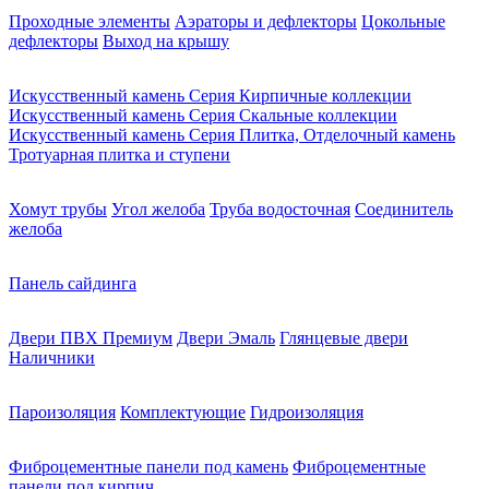
Проходные элементы
Аэраторы и дефлекторы
Цокольные
дефлекторы
Выход на крышу
Искусственный камень Серия Кирпичные коллекции
Искусственный камень Серия Скальные коллекции
Искусственный камень Серия Плитка, Отделочный камень
Тротуарная плитка и ступени
Хомут трубы
Угол желоба
Труба водосточная
Соединитель
желоба
Панель сайдинга
Двери ПВХ Премиум
Двери Эмаль
Глянцевые двери
Наличники
Пароизоляция
Комплектующие
Гидроизоляция
Фиброцементные панели под камень
Фиброцементные
панели под кирпич