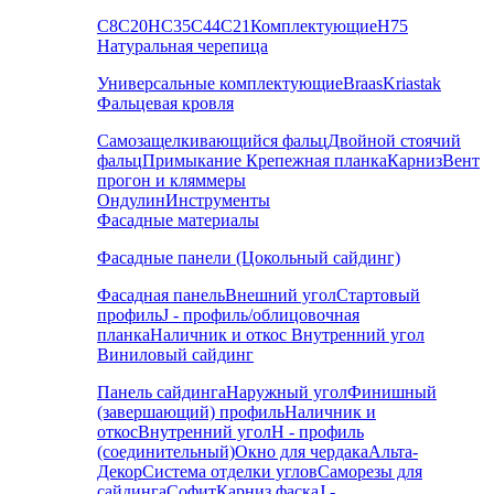
С8
С20
НС35
С44
С21
Комплектующие
Н75
Натуральная черепица
Универсальные комплектующие
Braas
Kriastak
Фальцевая кровля
Самозащелкивающийся фальц
Двойной стоячий
фальц
Примыкание
Крепежная планка
Карниз
Вент
прогон и кляммеры
Ондулин
Инструменты
Фасадные материалы
Фасадные панели (Цокольный сайдинг)
Фасадная панель
Внешний угол
Стартовый
профиль
J - профиль/облицовочная
планка
Наличник и откос
Внутренний угол
Виниловый сайдинг
Панель сайдинга
Наружный угол
Финишный
(завершающий) профиль
Наличник и
откос
Внутренний угол
H - профиль
(соединительный)
Окно для чердака
Альта-
Декор
Система отделки углов
Саморезы для
сайдинга
Софит
Карниз фаска
J -