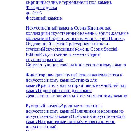
кирпич
Фасадные термопанели под камень
Фасадная доска
до -30%
Фасадный камень
Искусственный камень Серия Кирпичные
коллекции
Искусственный камень Серия Скальные
коллекции
Искусственный камень Серия Плитка,
Отделочный камень
Тротуарная плитка и
ступени
Искусственный камень Серия Special
Edition
Искусственный камень Серия
крупноформатный
Сопутствующие товары к искусственному камню
Фиксатор шва для камня
Стеклотканевая сетка к
искусственному камню
Затирка для
камня
Краситель для затирки швов камня
Клей для
камня
Гидрофобизатор для камня
Декоративные элементы к искусственному камню
Рустовый камень
Арочные элементы к
искусственному камню
Наличники и карнизы из
искусственного камня
Откосы из искусственного
камня
Накрывочные плиты
Замковый камень
искусственный