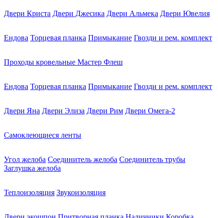
Двери Криста
Двери Джесика
Двери Альмека
Двери Ювелия
Ендова
Торцевая планка
Примыкание
Гвозди и рем. комплект
Проходы кровельные Мастер Флеш
Ендова
Торцевая планка
Примыкание
Гвозди и рем. комплект
Двери Яна
Двери Элиза
Двери Рим
Двери Омега-2
Самоклеющиеся ленты
Угол желоба
Соединитель желоба
Соединитель трубы
Заглушка желоба
Теплоизоляция
Звукоизоляция
Двери экошпон
Притворная планка
Наличники
Коробка