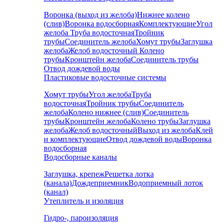
Воронка (выход из желоба)
Нижнее колено
(слив)
Воронка водосборная
Комплектующие
Угол
желоба
Труба водосточная
Тройник
трубы
Соединитель желоба
Хомут трубы
Заглушка
желоба
Желоб водосточный
Колено
трубы
Кронштейн желоба
Соединитель трубы
Отвод дождевой воды
Пластиковые водосточные системы
Хомут трубы
Угол желоба
Труба
водосточная
Тройник трубы
Соединитель
желоба
Колено нижнее (слив)
Соединитель
трубы
Кронштейн желоба
Колено трубы
Заглушка
желоба
Желоб водосточный
Выход из желоба
Клей
и комплектующие
Отвод дождевой воды
Воронка
водосборная
Водосборные каналы
Заглушка, крепеж
Решетка лотка
(канала)
Дождеприемник
Водоприемный лоток
(канал)
Утеплитель и изоляция
Гидро-, пароизоляция