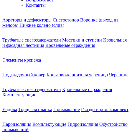
Контакты
Аэраторы и дефлекторы
Снегостопор
Воронка (выход из
желоба)
Нижнее колено (слив)
Трубчатые снегозадержатели
Мостики и ступени
Кровельная
и фасадная лестница
Кровельные ограждения
Элементы крепежа
Подкладочный ковер
Коньково-карнизная черепица
Черепица
Трубчатые снегозадержатели
Кровельные ограждения
Комплектующие
Ендова
Торцевая планка
Примыкание
Гвозди и рем. комплект
Пароизоляция
Комплектующие
Гидроизоляция
Обустройство
примыканий