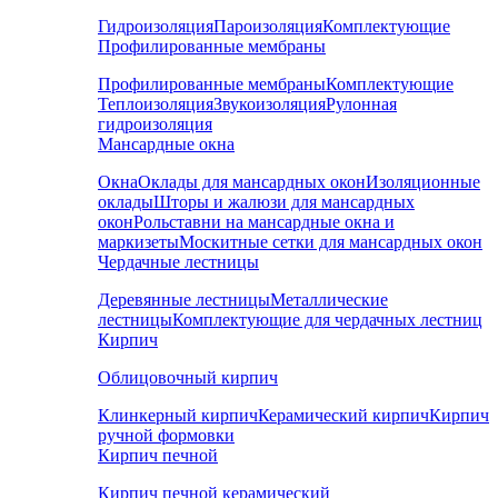
Гидроизоляция
Пароизоляция
Комплектующие
Профилированные мембраны
Профилированные мембраны
Комплектующие
Теплоизоляция
Звукоизоляция
Рулонная
гидроизоляция
Мансардные окна
Окна
Оклады для мансардных окон
Изоляционные
оклады
Шторы и жалюзи для мансардных
окон
Рольставни на мансардные окна и
маркизеты
Москитные сетки для мансардных окон
Чердачные лестницы
Деревянные лестницы
Металлические
лестницы
Комплектующие для чердачных лестниц
Кирпич
Облицовочный кирпич
Клинкерный кирпич
Керамический кирпич
Кирпич
ручной формовки
Кирпич печной
Кирпич печной керамический