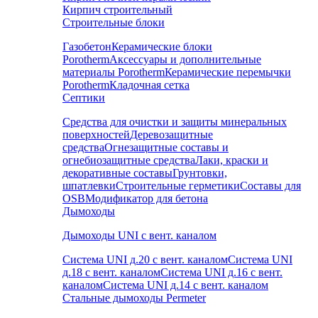
Кирпич строительный
Строительные блоки
Газобетон
Керамические блоки
Porotherm
Аксессуары и дополнительные
материалы Porotherm
Керамические перемычки
Porotherm
Кладочная сетка
Септики
Средства для очистки и защиты минеральных
поверхностей
Деревозащитные
средства
Огнезащитные составы и
огнебиозащитные средства
Лаки, краски и
декоративные составы
Грунтовки,
шпатлевки
Строительные герметики
Составы для
OSB
Модификатор для бетона
Дымоходы
Дымоходы UNI с вент. каналом
Система UNI д.20 с вент. каналом
Система UNI
д.18 с вент. каналом
Система UNI д.16 с вент.
каналом
Система UNI д.14 с вент. каналом
Стальные дымоходы Permeter