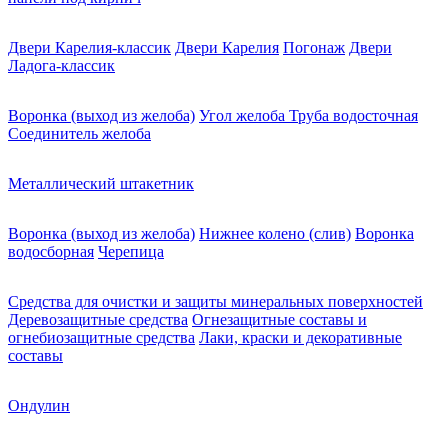
Двери Карелия-классик
Двери Карелия
Погонаж
Двери
Ладога-классик
Воронка (выход из желоба)
Угол желоба
Труба водосточная
Соединитель желоба
Металлический штакетник
Воронка (выход из желоба)
Нижнее колено (слив)
Воронка
водосборная
Черепица
Средства для очистки и защиты минеральных поверхностей
Деревозащитные средства
Огнезащитные составы и
огнебиозащитные средства
Лаки, краски и декоративные
составы
Ондулин