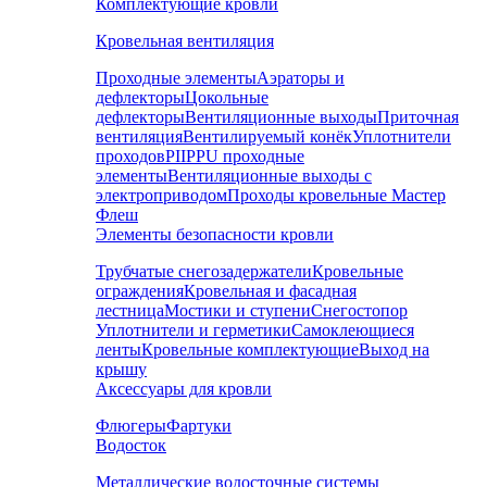
Комплектующие кровли
Кровельная вентиляция
Проходные элементы
Аэраторы и
дефлекторы
Цокольные
дефлекторы
Вентиляционные выходы
Приточная
вентиляция
Вентилируемый конёк
Уплотнители
проходов
PIIPPU проходные
элементы
Вентиляционные выходы с
электроприводом
Проходы кровельные Мастер
Флеш
Элементы безопасности кровли
Трубчатые снегозадержатели
Кровельные
ограждения
Кровельная и фасадная
лестница
Мостики и ступени
Снегостопор
Уплотнители и герметики
Самоклеющиеся
ленты
Кровельные комплектующие
Выход на
крышу
Аксессуары для кровли
Флюгеры
Фартуки
Водосток
Металлические водосточные системы