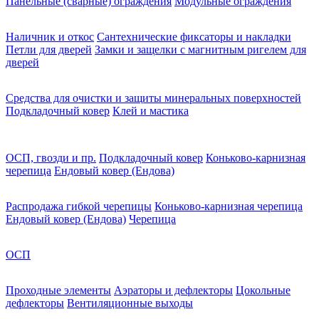
Панельные (сварные) ограждения
Модульные ограждения
Наличник и откос
Сантехнические фиксаторы и накладки
Петли для дверей
Замки и защелки с магнитным ригелем для
дверей
Средства для очистки и защиты минеральных поверхностей
Подкладочный ковер
Клей и мастика
ОСП, гвозди и пр.
Подкладочный ковер
Коньково-карнизная
черепица
Ендовый ковер (Ендова)
Распродажа гибкой черепицы
Коньково-карнизная черепица
Ендовый ковер (Ендова)
Черепица
ОСП
Проходные элементы
Аэраторы и дефлекторы
Цокольные
дефлекторы
Вентиляционные выходы