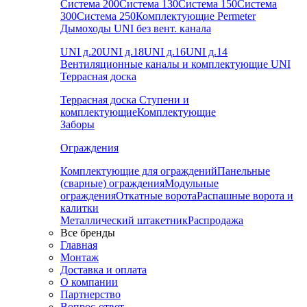
Система 200
Система 130
Система 150
Система
300
Система 250
Комплектующие Permeter
Дымоходы UNI без вент. канала
UNI д.20
UNI д.18
UNI д.16
UNI д.14
Вентиляционные каналы и комплектующие UNI
Террасная доска
Террасная доска
Ступени и
комплектующие
Комплектующие
Заборы
Ограждения
Комплектующие для ограждений
Панельные
(сварные) ограждения
Модульные
ограждения
Откатные ворота
Распашные ворота и
калитки
Металлический штакетник
Распродажа
Все бренды
Главная
Монтаж
Доставка и оплата
О компании
Партнерство
Вопрос-ответ