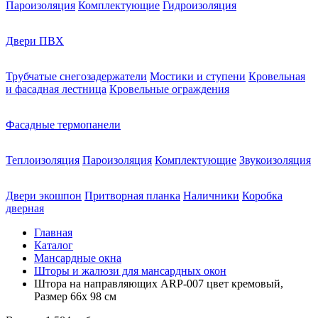
Пароизоляция
Комплектующие
Гидроизоляция
Двери ПВХ
Трубчатые снегозадержатели
Мостики и ступени
Кровельная
и фасадная лестница
Кровельные ограждения
Фасадные термопанели
Теплоизоляция
Пароизоляция
Комплектующие
Звукоизоляция
Двери экошпон
Притворная планка
Наличники
Коробка
дверная
Главная
Каталог
Мансардные окна
Шторы и жалюзи для мансардных окон
Штора на направляющих ARP-007 цвет кремовый,
Размер 66х 98 см