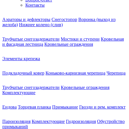
Контакты
Аэраторы и дефлекторы
Снегостопор
Воронка (выход из
желоба)
Нижнее колено (слив)
Трубчатые снегозадержатели
Мостики и ступени
Кровельная
и фасадная лестница
Кровельные ограждения
Элементы крепежа
Подкладочный ковер
Коньково-карнизная черепица
Черепица
Трубчатые снегозадержатели
Кровельные ограждения
Комплектующие
Ендова
Торцевая планка
Примыкание
Гвозди и рем. комплект
Пароизоляция
Комплектующие
Гидроизоляция
Обустройство
примыканий