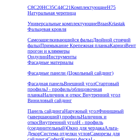
С8
С20
НС35
С44
С21
Комплектующие
Н75
Натуральная черепица
Универсальные комплектующие
Braas
Kriastak
Фальцевая кровля
Самозащелкивающийся фальц
Двойной стоячий
фальц
Примыкание
Крепежная планка
Карниз
Вент
прогон и кляммеры
Ондулин
Инструменты
Фасадные материалы
Фасадные панели (Цокольный сайдинг)
Фасадная панель
Внешний угол
Стартовый
профиль
J - профиль/облицовочная
планка
Наличник и откос
Внутренний угол
Виниловый сайдинг
Панель сайдинга
Наружный угол
Финишный
(завершающий) профиль
Наличник и
откос
Внутренний угол
H - профиль
(соединительный)
Окно для чердака
Альта-
Декор
Система отделки углов
Саморезы для
сайдинга
Софит
Карниз фаска
J -