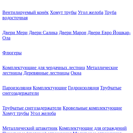
Вентилируемый конёк
Хомут трубы
Угол желоба
Труба
водосточная
Двери Мери
Двери Салика
Двери Марон
Двери Евро Йошкар-
Ола
Флюгеры
Комплектующие для чердачных лестниц
Металлические
лестницы
Деревянные лестницы
Окна
Пароизоляция
Комплектующие
Гидроизоляция
Трубчатые
снегозадержатели
Трубчатые снегозадержатели
Кровельные комплектующие
Хомут трубы
Угол желоба
Металлический штакетник
Комплектующие для ограждений