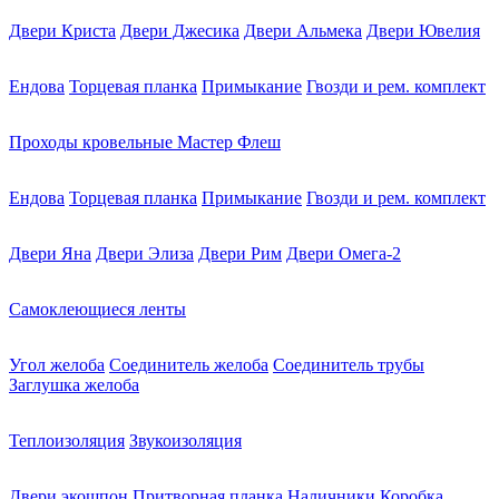
Двери Криста
Двери Джесика
Двери Альмека
Двери Ювелия
Ендова
Торцевая планка
Примыкание
Гвозди и рем. комплект
Проходы кровельные Мастер Флеш
Ендова
Торцевая планка
Примыкание
Гвозди и рем. комплект
Двери Яна
Двери Элиза
Двери Рим
Двери Омега-2
Самоклеющиеся ленты
Угол желоба
Соединитель желоба
Соединитель трубы
Заглушка желоба
Теплоизоляция
Звукоизоляция
Двери экошпон
Притворная планка
Наличники
Коробка