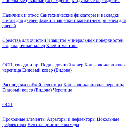
Панельные (сварные) ограждения
Модульные ограждения
Наличник и откос
Сантехнические фиксаторы и накладки
Петли для дверей
Замки и защелки с магнитным ригелем для
дверей
Средства для очистки и защиты минеральных поверхностей
Подкладочный ковер
Клей и мастика
ОСП, гвозди и пр.
Подкладочный ковер
Коньково-карнизная
черепица
Ендовый ковер (Ендова)
Распродажа гибкой черепицы
Коньково-карнизная черепица
Ендовый ковер (Ендова)
Черепица
ОСП
Проходные элементы
Аэраторы и дефлекторы
Цокольные
дефлекторы
Вентиляционные выходы