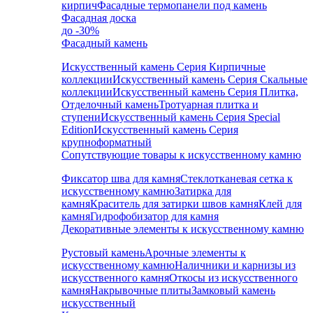
кирпич
Фасадные термопанели под камень
Фасадная доска
до -30%
Фасадный камень
Искусственный камень Серия Кирпичные
коллекции
Искусственный камень Серия Скальные
коллекции
Искусственный камень Серия Плитка,
Отделочный камень
Тротуарная плитка и
ступени
Искусственный камень Серия Special
Edition
Искусственный камень Серия
крупноформатный
Сопутствующие товары к искусственному камню
Фиксатор шва для камня
Стеклотканевая сетка к
искусственному камню
Затирка для
камня
Краситель для затирки швов камня
Клей для
камня
Гидрофобизатор для камня
Декоративные элементы к искусственному камню
Рустовый камень
Арочные элементы к
искусственному камню
Наличники и карнизы из
искусственного камня
Откосы из искусственного
камня
Накрывочные плиты
Замковый камень
искусственный