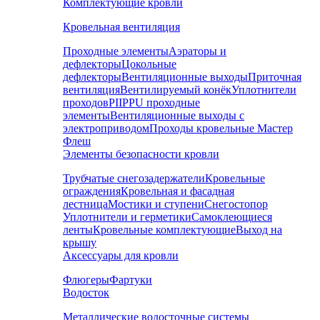
Комплектующие кровли
Кровельная вентиляция
Проходные элементы
Аэраторы и
дефлекторы
Цокольные
дефлекторы
Вентиляционные выходы
Приточная
вентиляция
Вентилируемый конёк
Уплотнители
проходов
PIIPPU проходные
элементы
Вентиляционные выходы с
электроприводом
Проходы кровельные Мастер
Флеш
Элементы безопасности кровли
Трубчатые снегозадержатели
Кровельные
ограждения
Кровельная и фасадная
лестница
Мостики и ступени
Снегостопор
Уплотнители и герметики
Самоклеющиеся
ленты
Кровельные комплектующие
Выход на
крышу
Аксессуары для кровли
Флюгеры
Фартуки
Водосток
Металлические водосточные системы