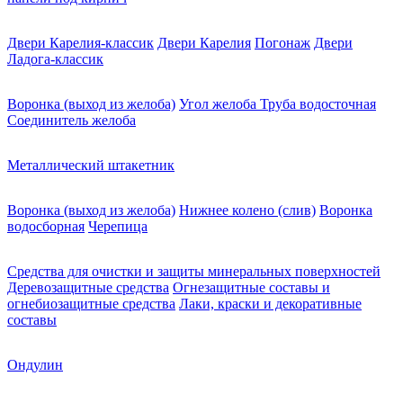
Двери Карелия-классик
Двери Карелия
Погонаж
Двери
Ладога-классик
Воронка (выход из желоба)
Угол желоба
Труба водосточная
Соединитель желоба
Металлический штакетник
Воронка (выход из желоба)
Нижнее колено (слив)
Воронка
водосборная
Черепица
Средства для очистки и защиты минеральных поверхностей
Деревозащитные средства
Огнезащитные составы и
огнебиозащитные средства
Лаки, краски и декоративные
составы
Ондулин