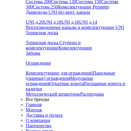
Система 200
Система 130
Система 150
Система
300
Система 250
Комплектующие Permeter
Дымоходы UNI без вент. канала
UNI д.20
UNI д.18
UNI д.16
UNI д.14
Вентиляционные каналы и комплектующие UNI
Террасная доска
Террасная доска
Ступени и
комплектующие
Комплектующие
Заборы
Ограждения
Комплектующие для ограждений
Панельные
(сварные) ограждения
Модульные
ограждения
Откатные ворота
Распашные ворота и
калитки
Металлический штакетник
Распродажа
Все бренды
Главная
Монтаж
Доставка и оплата
О компании
Партнерство
Вопрос-ответ