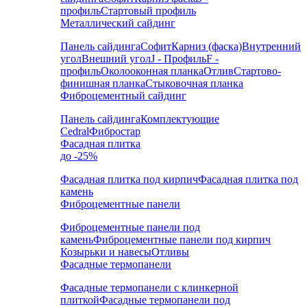
профиль
Стартовый профиль
Металлический сайдинг
Панель сайдинга
Софит
Карниз (фаска)
Внутренний
угол
Внешний угол
J - Профиль
F -
профиль
Околооконная планка
Отлив
Стартово-
финишная планка
Стыковочная планка
Фиброцементный сайдинг
Панель сайдинга
Комплектующие
Cedral
Фибростар
Фасадная плитка
до -25%
Фасадная плитка под кирпич
Фасадная плитка под
камень
Фиброцементные панели
Фиброцементные панели под
камень
Фиброцементные панели под кирпич
Козырьки и навесы
Отливы
Фасадные термопанели
Фасадные термопанели с клинкерной
плиткой
Фасадные термопанели под