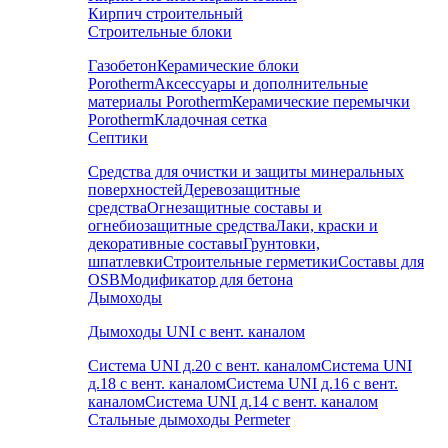
Кирпич строительный
Строительные блоки
Газобетон
Керамические блоки
Porotherm
Аксессуары и дополнительные
материалы Porotherm
Керамические перемычки
Porotherm
Кладочная сетка
Септики
Средства для очистки и защиты минеральных
поверхностей
Деревозащитные
средства
Огнезащитные составы и
огнебиозащитные средства
Лаки, краски и
декоративные составы
Грунтовки,
шпатлевки
Строительные герметики
Составы для
OSB
Модификатор для бетона
Дымоходы
Дымоходы UNI с вент. каналом
Система UNI д.20 с вент. каналом
Система UNI
д.18 с вент. каналом
Система UNI д.16 с вент.
каналом
Система UNI д.14 с вент. каналом
Стальные дымоходы Permeter