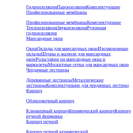
Гидроизоляция
Пароизоляция
Комплектующие
Профилированные мембраны
Профилированные мембраны
Комплектующие
Теплоизоляция
Звукоизоляция
Рулонная
гидроизоляция
Мансардные окна
Окна
Оклады для мансардных окон
Изоляционные
оклады
Шторы и жалюзи для мансардных
окон
Рольставни на мансардные окна и
маркизеты
Москитные сетки для мансардных окон
Чердачные лестницы
Деревянные лестницы
Металлические
лестницы
Комплектующие для чердачных лестниц
Кирпич
Облицовочный кирпич
Клинкерный кирпич
Керамический кирпич
Кирпич
ручной формовки
Кирпич печной
Кирпич печной керамический