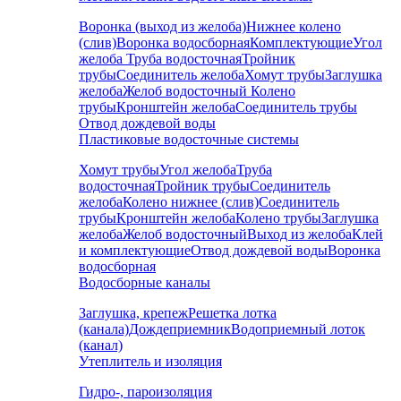
Воронка (выход из желоба)
Нижнее колено
(слив)
Воронка водосборная
Комплектующие
Угол
желоба
Труба водосточная
Тройник
трубы
Соединитель желоба
Хомут трубы
Заглушка
желоба
Желоб водосточный
Колено
трубы
Кронштейн желоба
Соединитель трубы
Отвод дождевой воды
Пластиковые водосточные системы
Хомут трубы
Угол желоба
Труба
водосточная
Тройник трубы
Соединитель
желоба
Колено нижнее (слив)
Соединитель
трубы
Кронштейн желоба
Колено трубы
Заглушка
желоба
Желоб водосточный
Выход из желоба
Клей
и комплектующие
Отвод дождевой воды
Воронка
водосборная
Водосборные каналы
Заглушка, крепеж
Решетка лотка
(канала)
Дождеприемник
Водоприемный лоток
(канал)
Утеплитель и изоляция
Гидро-, пароизоляция