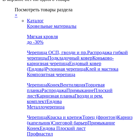
Посмотреть товары раздела
×
Каталог
Кровельные материалы
Мягкая кровля
до -30%
Черепица
ОСП, гвозди и пр.
Распродажа гибкой
черепицы
Подкладочный ковер
Коньково-
карнизная черепица
Ендовый ковер
(Ендова)
Рулонная черепица
Клей и мастика
Композитная черепица
Черепица
Конек
Вентиляция
Торцевая
планка
Распродажа
Примыкание
Плоский
лист
Карнизная планка
Гвозди и рем.
комплект
Ендова
Металлочерепица
Черепица
Краска и крепеж
Торец (фронтон)
Карниз
(капельник)
Снеговой барьер
Примыкание
Конек
Ендова
Плоский лист
Профнастил