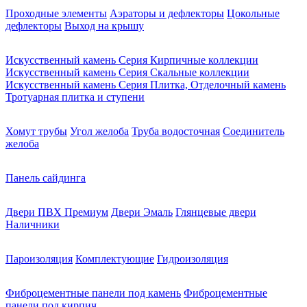
Проходные элементы
Аэраторы и дефлекторы
Цокольные
дефлекторы
Выход на крышу
Искусственный камень Серия Кирпичные коллекции
Искусственный камень Серия Скальные коллекции
Искусственный камень Серия Плитка, Отделочный камень
Тротуарная плитка и ступени
Хомут трубы
Угол желоба
Труба водосточная
Соединитель
желоба
Панель сайдинга
Двери ПВХ Премиум
Двери Эмаль
Глянцевые двери
Наличники
Пароизоляция
Комплектующие
Гидроизоляция
Фиброцементные панели под камень
Фиброцементные
панели под кирпич