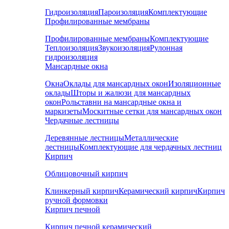
Гидроизоляция
Пароизоляция
Комплектующие
Профилированные мембраны
Профилированные мембраны
Комплектующие
Теплоизоляция
Звукоизоляция
Рулонная
гидроизоляция
Мансардные окна
Окна
Оклады для мансардных окон
Изоляционные
оклады
Шторы и жалюзи для мансардных
окон
Рольставни на мансардные окна и
маркизеты
Москитные сетки для мансардных окон
Чердачные лестницы
Деревянные лестницы
Металлические
лестницы
Комплектующие для чердачных лестниц
Кирпич
Облицовочный кирпич
Клинкерный кирпич
Керамический кирпич
Кирпич
ручной формовки
Кирпич печной
Кирпич печной керамический