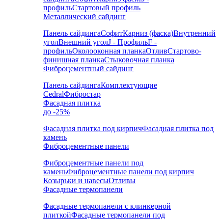
профиль
Стартовый профиль
Металлический сайдинг
Панель сайдинга
Софит
Карниз (фаска)
Внутренний
угол
Внешний угол
J - Профиль
F -
профиль
Околооконная планка
Отлив
Стартово-
финишная планка
Стыковочная планка
Фиброцементный сайдинг
Панель сайдинга
Комплектующие
Cedral
Фибростар
Фасадная плитка
до -25%
Фасадная плитка под кирпич
Фасадная плитка под
камень
Фиброцементные панели
Фиброцементные панели под
камень
Фиброцементные панели под кирпич
Козырьки и навесы
Отливы
Фасадные термопанели
Фасадные термопанели с клинкерной
плиткой
Фасадные термопанели под