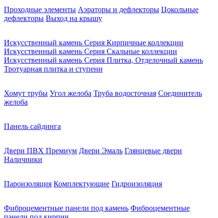
Проходные элементы
Аэраторы и дефлекторы
Цокольные
дефлекторы
Выход на крышу
Искусственный камень Серия Кирпичные коллекции
Искусственный камень Серия Скальные коллекции
Искусственный камень Серия Плитка, Отделочный камень
Тротуарная плитка и ступени
Хомут трубы
Угол желоба
Труба водосточная
Соединитель
желоба
Панель сайдинга
Двери ПВХ Премиум
Двери Эмаль
Глянцевые двери
Наличники
Пароизоляция
Комплектующие
Гидроизоляция
Фиброцементные панели под камень
Фиброцементные
панели под кирпич