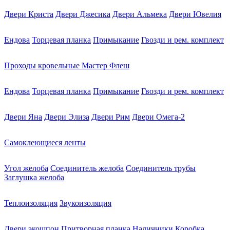
Двери Криста
Двери Джесика
Двери Альмека
Двери Ювелия
Ендова
Торцевая планка
Примыкание
Гвозди и рем. комплект
Проходы кровельные Мастер Флеш
Ендова
Торцевая планка
Примыкание
Гвозди и рем. комплект
Двери Яна
Двери Элиза
Двери Рим
Двери Омега-2
Самоклеющиеся ленты
Угол желоба
Соединитель желоба
Соединитель трубы
Заглушка желоба
Теплоизоляция
Звукоизоляция
Двери экошпон
Притворная планка
Наличники
Коробка