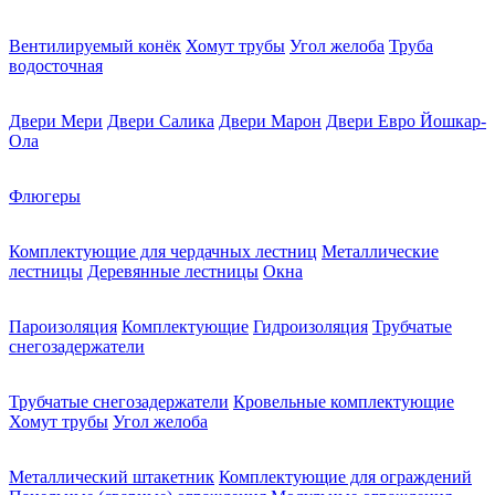
Вентилируемый конёк
Хомут трубы
Угол желоба
Труба
водосточная
Двери Мери
Двери Салика
Двери Марон
Двери Евро Йошкар-
Ола
Флюгеры
Комплектующие для чердачных лестниц
Металлические
лестницы
Деревянные лестницы
Окна
Пароизоляция
Комплектующие
Гидроизоляция
Трубчатые
снегозадержатели
Трубчатые снегозадержатели
Кровельные комплектующие
Хомут трубы
Угол желоба
Металлический штакетник
Комплектующие для ограждений