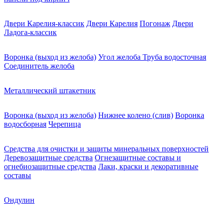
Двери Карелия-классик
Двери Карелия
Погонаж
Двери
Ладога-классик
Воронка (выход из желоба)
Угол желоба
Труба водосточная
Соединитель желоба
Металлический штакетник
Воронка (выход из желоба)
Нижнее колено (слив)
Воронка
водосборная
Черепица
Средства для очистки и защиты минеральных поверхностей
Деревозащитные средства
Огнезащитные составы и
огнебиозащитные средства
Лаки, краски и декоративные
составы
Ондулин