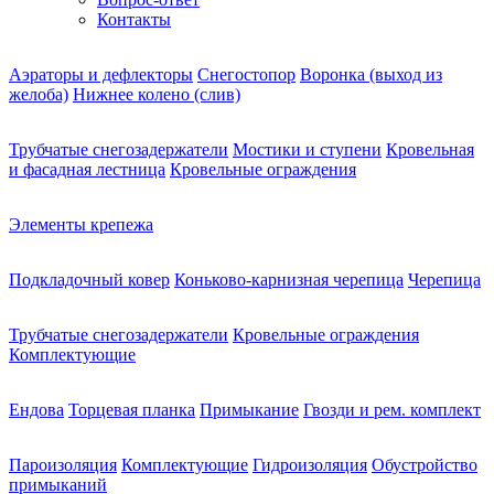
Контакты
Аэраторы и дефлекторы
Снегостопор
Воронка (выход из
желоба)
Нижнее колено (слив)
Трубчатые снегозадержатели
Мостики и ступени
Кровельная
и фасадная лестница
Кровельные ограждения
Элементы крепежа
Подкладочный ковер
Коньково-карнизная черепица
Черепица
Трубчатые снегозадержатели
Кровельные ограждения
Комплектующие
Ендова
Торцевая планка
Примыкание
Гвозди и рем. комплект
Пароизоляция
Комплектующие
Гидроизоляция
Обустройство
примыканий