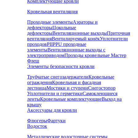
Комплектующие кровли
Кровельная вентиляция
Проходные элементы
Аэраторы и
дефлекторы
Цокольные
дефлекторы
Вентиляционные выходы
Приточная
вентиляция
Вентилируемый конёк
Уплотнители
проходов
PIIPPU проходные
элементы
Вентиляционные выходы с
электроприводом
Проходы кровельные Мастер
Флеш
Элементы безопасности кровли
Трубчатые снегозадержатели
Кровельные
ограждения
Кровельная и фасадная
лестница
Мостики и ступени
Снегостопор
Уплотнители и герметики
Самоклеющиеся
ленты
Кровельные комплектующие
Выход на
крышу
Аксессуары для кровли
Флюгеры
Фартуки
Водосток
Металлические водосточные системы