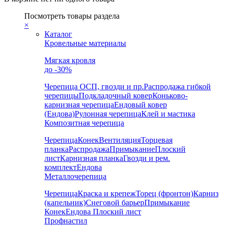
Посмотреть товары раздела
×
Каталог
Кровельные материалы
Мягкая кровля
до -30%
Черепица
ОСП, гвозди и пр.
Распродажа гибкой
черепицы
Подкладочный ковер
Коньково-
карнизная черепица
Ендовый ковер
(Ендова)
Рулонная черепица
Клей и мастика
Композитная черепица
Черепица
Конек
Вентиляция
Торцевая
планка
Распродажа
Примыкание
Плоский
лист
Карнизная планка
Гвозди и рем.
комплект
Ендова
Металлочерепица
Черепица
Краска и крепеж
Торец (фронтон)
Карниз
(капельник)
Снеговой барьер
Примыкание
Конек
Ендова
Плоский лист
Профнастил