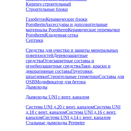
Кирпич строительный
Строительные блоки
Газобетон
Керамические блоки
Porotherm
Аксессуары и дополнительные
материалы Porotherm
Керамические перемычки
Porotherm
Кладочная сетка
Септики
Средства для очистки и защиты минеральных
поверхностей
Деревозащитные
средства
Огнезащитные составы и
огнебиозащитные средства
Лаки, краски и
декоративные составы
Грунтовки,
шпатлевки
Строительные герметики
Составы для
OSB
Модификатор для бетона
Дымоходы
Дымоходы UNI с вент. каналом
Система UNI д.20 с вент. каналом
Система UNI
д.18 с вент. каналом
Система UNI д.16 с вент.
каналом
Система UNI д.14 с вент. каналом
Стальные дымоходы Permeter