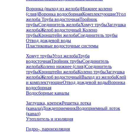
Воронка (выход из желоба)
Нижнее колено
(слив)
Воронка водосборная
Комплектующие
Угол
желоба
Труба водосточная
Тройник
трубы
Соединитель желоба
Хомут трубы
Заглушка
желоба
Желоб водосточный
Колено
трубы
Кронштейн желоба
Соединитель трубы
Отвод дождевой воды
Пластиковые водосточные системы
Хомут трубы
Угол желоба
Труба
водосточная
Тройник трубы
Соединитель
желоба
Колено нижнее (слив)
Соединитель
трубы
Кронштейн желоба
Колено трубы
Заглушка
желоба
Желоб водосточный
Выход из желоба
Клей
и комплектующие
Отвод дождевой воды
Воронка
водосборная
Водосборные каналы
Заглушка, крепеж
Решетка лотка
(канала)
Дождеприемник
Водоприемный лоток
(канал)
Утеплитель и изоляция
Гидро-, пароизоляция