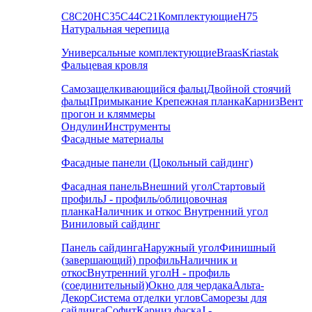
С8
С20
НС35
С44
С21
Комплектующие
Н75
Натуральная черепица
Универсальные комплектующие
Braas
Kriastak
Фальцевая кровля
Самозащелкивающийся фальц
Двойной стоячий
фальц
Примыкание
Крепежная планка
Карниз
Вент
прогон и кляммеры
Ондулин
Инструменты
Фасадные материалы
Фасадные панели (Цокольный сайдинг)
Фасадная панель
Внешний угол
Стартовый
профиль
J - профиль/облицовочная
планка
Наличник и откос
Внутренний угол
Виниловый сайдинг
Панель сайдинга
Наружный угол
Финишный
(завершающий) профиль
Наличник и
откос
Внутренний угол
H - профиль
(соединительный)
Окно для чердака
Альта-
Декор
Система отделки углов
Саморезы для
сайдинга
Софит
Карниз фаска
J -