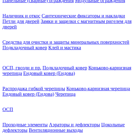
Панельные (сварные) ограждения
Модульные ограждения
Наличник и откос
Сантехнические фиксаторы и накладки
Петли для дверей
Замки и защелки с магнитным ригелем для
дверей
Средства для очистки и защиты минеральных поверхностей
Подкладочный ковер
Клей и мастика
ОСП, гвозди и пр.
Подкладочный ковер
Коньково-карнизная
черепица
Ендовый ковер (Ендова)
Распродажа гибкой черепицы
Коньково-карнизная черепица
Ендовый ковер (Ендова)
Черепица
ОСП
Проходные элементы
Аэраторы и дефлекторы
Цокольные
дефлекторы
Вентиляционные выходы