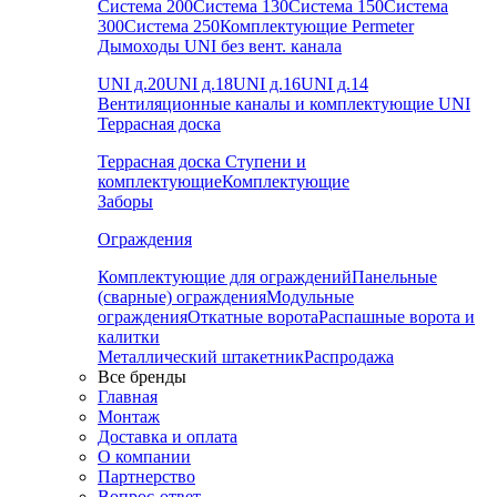
Система 200
Система 130
Система 150
Система
300
Система 250
Комплектующие Permeter
Дымоходы UNI без вент. канала
UNI д.20
UNI д.18
UNI д.16
UNI д.14
Вентиляционные каналы и комплектующие UNI
Террасная доска
Террасная доска
Ступени и
комплектующие
Комплектующие
Заборы
Ограждения
Комплектующие для ограждений
Панельные
(сварные) ограждения
Модульные
ограждения
Откатные ворота
Распашные ворота и
калитки
Металлический штакетник
Распродажа
Все бренды
Главная
Монтаж
Доставка и оплата
О компании
Партнерство
Вопрос-ответ