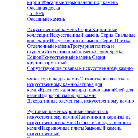
кирпич
Фасадные термопанели под камень
Фасадная доска
до -30%
Фасадный камень
Искусственный камень Серия Кирпичные
коллекции
Искусственный камень Серия Скальные
коллекции
Искусственный камень Серия Плитка,
Отделочный камень
Тротуарная плитка и
ступени
Искусственный камень Серия Special
Edition
Искусственный камень Серия
крупноформатный
Сопутствующие товары к искусственному камню
Фиксатор шва для камня
Стеклотканевая сетка к
искусственному камню
Затирка для
камня
Краситель для затирки швов камня
Клей для
камня
Гидрофобизатор для камня
Декоративные элементы к искусственному камню
Рустовый камень
Арочные элементы к
искусственному камню
Наличники и карнизы из
искусственного камня
Откосы из искусственного
камня
Накрывочные плиты
Замковый камень
искусственный