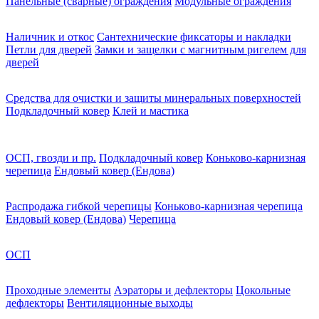
Панельные (сварные) ограждения
Модульные ограждения
Наличник и откос
Сантехнические фиксаторы и накладки
Петли для дверей
Замки и защелки с магнитным ригелем для
дверей
Средства для очистки и защиты минеральных поверхностей
Подкладочный ковер
Клей и мастика
ОСП, гвозди и пр.
Подкладочный ковер
Коньково-карнизная
черепица
Ендовый ковер (Ендова)
Распродажа гибкой черепицы
Коньково-карнизная черепица
Ендовый ковер (Ендова)
Черепица
ОСП
Проходные элементы
Аэраторы и дефлекторы
Цокольные
дефлекторы
Вентиляционные выходы