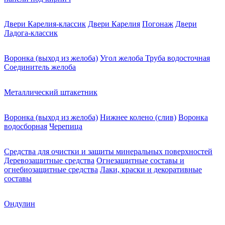
Двери Карелия-классик
Двери Карелия
Погонаж
Двери
Ладога-классик
Воронка (выход из желоба)
Угол желоба
Труба водосточная
Соединитель желоба
Металлический штакетник
Воронка (выход из желоба)
Нижнее колено (слив)
Воронка
водосборная
Черепица
Средства для очистки и защиты минеральных поверхностей
Деревозащитные средства
Огнезащитные составы и
огнебиозащитные средства
Лаки, краски и декоративные
составы
Ондулин