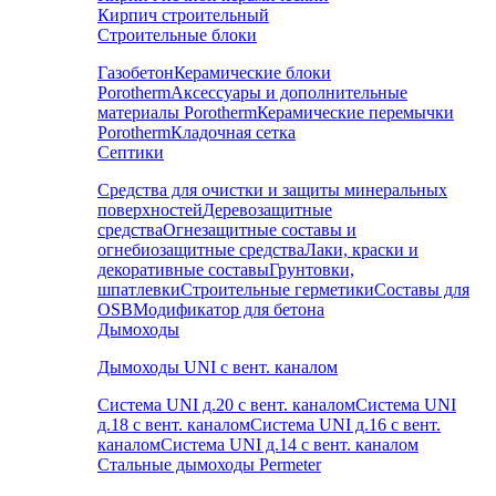
Кирпич строительный
Строительные блоки
Газобетон
Керамические блоки
Porotherm
Аксессуары и дополнительные
материалы Porotherm
Керамические перемычки
Porotherm
Кладочная сетка
Септики
Средства для очистки и защиты минеральных
поверхностей
Деревозащитные
средства
Огнезащитные составы и
огнебиозащитные средства
Лаки, краски и
декоративные составы
Грунтовки,
шпатлевки
Строительные герметики
Составы для
OSB
Модификатор для бетона
Дымоходы
Дымоходы UNI с вент. каналом
Система UNI д.20 с вент. каналом
Система UNI
д.18 с вент. каналом
Система UNI д.16 с вент.
каналом
Система UNI д.14 с вент. каналом
Стальные дымоходы Permeter