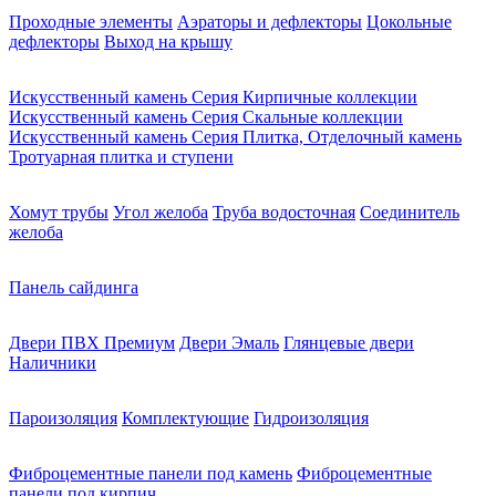
Проходные элементы
Аэраторы и дефлекторы
Цокольные
дефлекторы
Выход на крышу
Искусственный камень Серия Кирпичные коллекции
Искусственный камень Серия Скальные коллекции
Искусственный камень Серия Плитка, Отделочный камень
Тротуарная плитка и ступени
Хомут трубы
Угол желоба
Труба водосточная
Соединитель
желоба
Панель сайдинга
Двери ПВХ Премиум
Двери Эмаль
Глянцевые двери
Наличники
Пароизоляция
Комплектующие
Гидроизоляция
Фиброцементные панели под камень
Фиброцементные
панели под кирпич