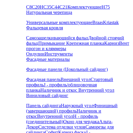
С8
С20
НС35
С44
С21
Комплектующие
Н75
Натуральная черепица
Универсальные комплектующие
Braas
Kriastak
Фальцевая кровля
Самозащелкивающийся фальц
Двойной стоячий
фальц
Примыкание
Крепежная планка
Карниз
Вент
прогон и кляммеры
Ондулин
Инструменты
Фасадные материалы
Фасадные панели (Цокольный сайдинг)
Фасадная панель
Внешний угол
Стартовый
профиль
J - профиль/облицовочная
планка
Наличник и откос
Внутренний угол
Виниловый сайдинг
Панель сайдинга
Наружный угол
Финишный
(завершающий) профиль
Наличник и
откос
Внутренний угол
H - профиль
(соединительный)
Окно для чердака
Альта-
Декор
Система отделки углов
Саморезы для
сайдинга
Софит
Карниз фаска
J -