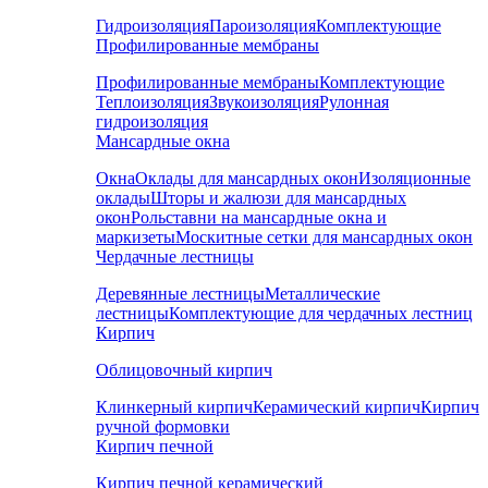
Гидроизоляция
Пароизоляция
Комплектующие
Профилированные мембраны
Профилированные мембраны
Комплектующие
Теплоизоляция
Звукоизоляция
Рулонная
гидроизоляция
Мансардные окна
Окна
Оклады для мансардных окон
Изоляционные
оклады
Шторы и жалюзи для мансардных
окон
Рольставни на мансардные окна и
маркизеты
Москитные сетки для мансардных окон
Чердачные лестницы
Деревянные лестницы
Металлические
лестницы
Комплектующие для чердачных лестниц
Кирпич
Облицовочный кирпич
Клинкерный кирпич
Керамический кирпич
Кирпич
ручной формовки
Кирпич печной
Кирпич печной керамический