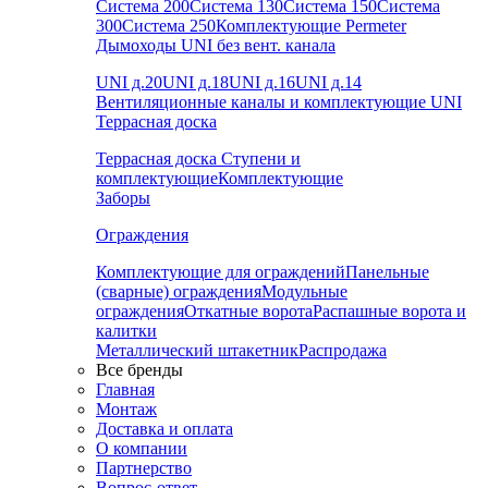
Система 200
Система 130
Система 150
Система
300
Система 250
Комплектующие Permeter
Дымоходы UNI без вент. канала
UNI д.20
UNI д.18
UNI д.16
UNI д.14
Вентиляционные каналы и комплектующие UNI
Террасная доска
Террасная доска
Ступени и
комплектующие
Комплектующие
Заборы
Ограждения
Комплектующие для ограждений
Панельные
(сварные) ограждения
Модульные
ограждения
Откатные ворота
Распашные ворота и
калитки
Металлический штакетник
Распродажа
Все бренды
Главная
Монтаж
Доставка и оплата
О компании
Партнерство
Вопрос-ответ