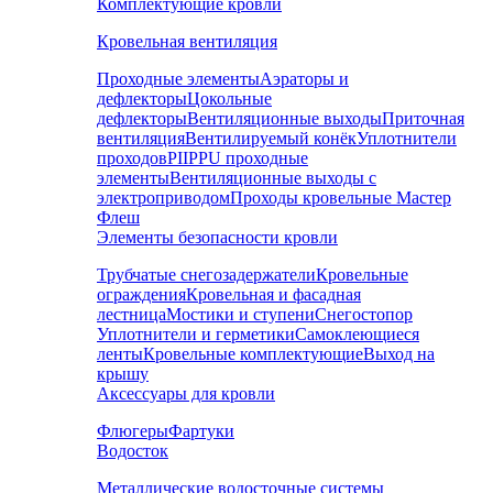
Комплектующие кровли
Кровельная вентиляция
Проходные элементы
Аэраторы и
дефлекторы
Цокольные
дефлекторы
Вентиляционные выходы
Приточная
вентиляция
Вентилируемый конёк
Уплотнители
проходов
PIIPPU проходные
элементы
Вентиляционные выходы с
электроприводом
Проходы кровельные Мастер
Флеш
Элементы безопасности кровли
Трубчатые снегозадержатели
Кровельные
ограждения
Кровельная и фасадная
лестница
Мостики и ступени
Снегостопор
Уплотнители и герметики
Самоклеющиеся
ленты
Кровельные комплектующие
Выход на
крышу
Аксессуары для кровли
Флюгеры
Фартуки
Водосток
Металлические водосточные системы