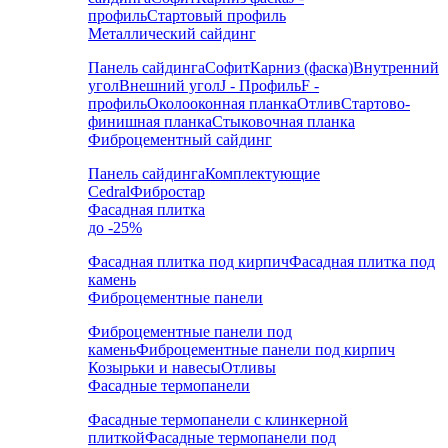
профиль
Стартовый профиль
Металлический сайдинг
Панель сайдинга
Софит
Карниз (фаска)
Внутренний
угол
Внешний угол
J - Профиль
F -
профиль
Околооконная планка
Отлив
Стартово-
финишная планка
Стыковочная планка
Фиброцементный сайдинг
Панель сайдинга
Комплектующие
Cedral
Фибростар
Фасадная плитка
до -25%
Фасадная плитка под кирпич
Фасадная плитка под
камень
Фиброцементные панели
Фиброцементные панели под
камень
Фиброцементные панели под кирпич
Козырьки и навесы
Отливы
Фасадные термопанели
Фасадные термопанели с клинкерной
плиткой
Фасадные термопанели под