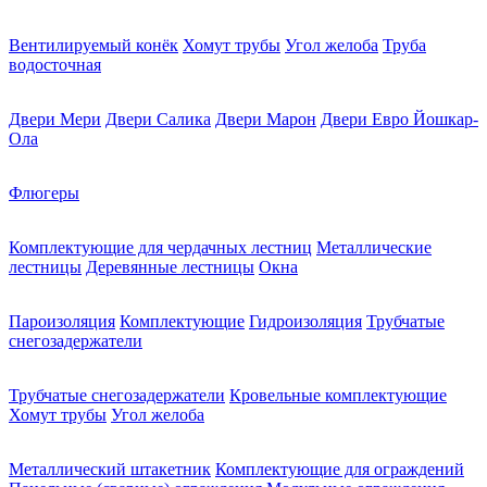
Вентилируемый конёк
Хомут трубы
Угол желоба
Труба
водосточная
Двери Мери
Двери Салика
Двери Марон
Двери Евро Йошкар-
Ола
Флюгеры
Комплектующие для чердачных лестниц
Металлические
лестницы
Деревянные лестницы
Окна
Пароизоляция
Комплектующие
Гидроизоляция
Трубчатые
снегозадержатели
Трубчатые снегозадержатели
Кровельные комплектующие
Хомут трубы
Угол желоба
Металлический штакетник
Комплектующие для ограждений