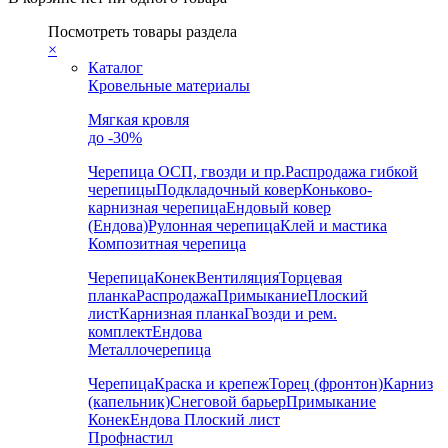
Посмотреть товары раздела
×
Каталог
Кровельные материалы
Мягкая кровля
до -30%
Черепица
ОСП, гвозди и пр.
Распродажа гибкой
черепицы
Подкладочный ковер
Коньково-
карнизная черепица
Ендовый ковер
(Ендова)
Рулонная черепица
Клей и мастика
Композитная черепица
Черепица
Конек
Вентиляция
Торцевая
планка
Распродажа
Примыкание
Плоский
лист
Карнизная планка
Гвозди и рем.
комплект
Ендова
Металлочерепица
Черепица
Краска и крепеж
Торец (фронтон)
Карниз
(капельник)
Снеговой барьер
Примыкание
Конек
Ендова
Плоский лист
Профнастил