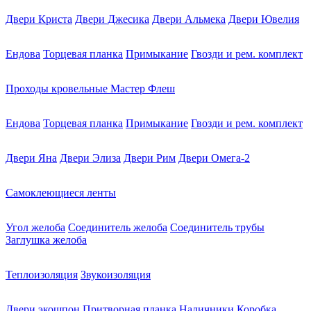
Двери Криста
Двери Джесика
Двери Альмека
Двери Ювелия
Ендова
Торцевая планка
Примыкание
Гвозди и рем. комплект
Проходы кровельные Мастер Флеш
Ендова
Торцевая планка
Примыкание
Гвозди и рем. комплект
Двери Яна
Двери Элиза
Двери Рим
Двери Омега-2
Самоклеющиеся ленты
Угол желоба
Соединитель желоба
Соединитель трубы
Заглушка желоба
Теплоизоляция
Звукоизоляция
Двери экошпон
Притворная планка
Наличники
Коробка