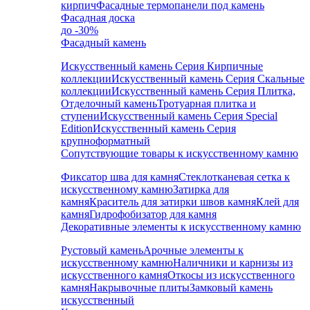
кирпич
Фасадные термопанели под камень
Фасадная доска
до -30%
Фасадный камень
Искусственный камень Серия Кирпичные
коллекции
Искусственный камень Серия Скальные
коллекции
Искусственный камень Серия Плитка,
Отделочный камень
Тротуарная плитка и
ступени
Искусственный камень Серия Special
Edition
Искусственный камень Серия
крупноформатный
Сопутствующие товары к искусственному камню
Фиксатор шва для камня
Стеклотканевая сетка к
искусственному камню
Затирка для
камня
Краситель для затирки швов камня
Клей для
камня
Гидрофобизатор для камня
Декоративные элементы к искусственному камню
Рустовый камень
Арочные элементы к
искусственному камню
Наличники и карнизы из
искусственного камня
Откосы из искусственного
камня
Накрывочные плиты
Замковый камень
искусственный