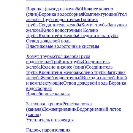
Воронка (выход из желоба)
Нижнее колено
(слив)
Воронка водосборная
Комплектующие
Угол
желоба
Труба водосточная
Тройник
трубы
Соединитель желоба
Хомут трубы
Заглушка
желоба
Желоб водосточный
Колено
трубы
Кронштейн желоба
Соединитель трубы
Отвод дождевой воды
Пластиковые водосточные системы
Хомут трубы
Угол желоба
Труба
водосточная
Тройник трубы
Соединитель
желоба
Колено нижнее (слив)
Соединитель
трубы
Кронштейн желоба
Колено трубы
Заглушка
желоба
Желоб водосточный
Выход из желоба
Клей
и комплектующие
Отвод дождевой воды
Воронка
водосборная
Водосборные каналы
Заглушка, крепеж
Решетка лотка
(канала)
Дождеприемник
Водоприемный лоток
(канал)
Утеплитель и изоляция
Гидро-, пароизоляция