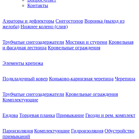
Контакты
Аэраторы и дефлекторы
Снегостопор
Воронка (выход из
желоба)
Нижнее колено (слив)
Трубчатые снегозадержатели
Мостики и ступени
Кровельная
и фасадная лестница
Кровельные ограждения
Элементы крепежа
Подкладочный ковер
Коньково-карнизная черепица
Черепица
Трубчатые снегозадержатели
Кровельные ограждения
Комплектующие
Ендова
Торцевая планка
Примыкание
Гвозди и рем. комплект
Пароизоляция
Комплектующие
Гидроизоляция
Обустройство
примыканий