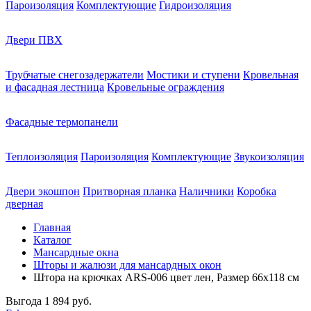
Пароизоляция
Комплектующие
Гидроизоляция
Двери ПВХ
Трубчатые снегозадержатели
Мостики и ступени
Кровельная
и фасадная лестница
Кровельные ограждения
Фасадные термопанели
Теплоизоляция
Пароизоляция
Комплектующие
Звукоизоляция
Двери экошпон
Притворная планка
Наличники
Коробка
дверная
Главная
Каталог
Мансардные окна
Шторы и жалюзи для мансардных окон
Штора на крючках ARS-006 цвет лен, Размер 66х118 см
Выгода
1 894 руб.