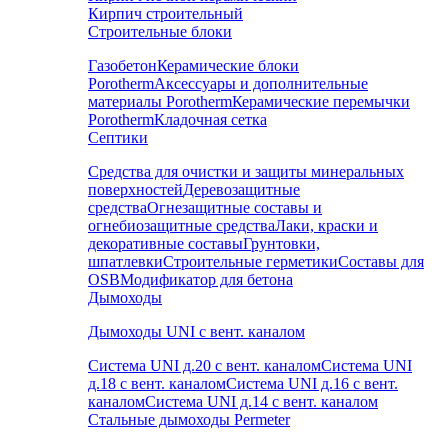
Кирпич строительный
Строительные блоки
Газобетон
Керамические блоки
Porotherm
Аксессуары и дополнительные
материалы Porotherm
Керамические перемычки
Porotherm
Кладочная сетка
Септики
Средства для очистки и защиты минеральных
поверхностей
Деревозащитные
средства
Огнезащитные составы и
огнебиозащитные средства
Лаки, краски и
декоративные составы
Грунтовки,
шпатлевки
Строительные герметики
Составы для
OSB
Модификатор для бетона
Дымоходы
Дымоходы UNI с вент. каналом
Система UNI д.20 с вент. каналом
Система UNI
д.18 с вент. каналом
Система UNI д.16 с вент.
каналом
Система UNI д.14 с вент. каналом
Стальные дымоходы Permeter