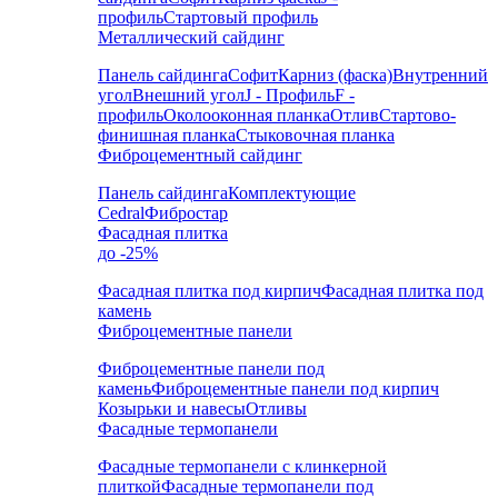
профиль
Стартовый профиль
Металлический сайдинг
Панель сайдинга
Софит
Карниз (фаска)
Внутренний
угол
Внешний угол
J - Профиль
F -
профиль
Околооконная планка
Отлив
Стартово-
финишная планка
Стыковочная планка
Фиброцементный сайдинг
Панель сайдинга
Комплектующие
Cedral
Фибростар
Фасадная плитка
до -25%
Фасадная плитка под кирпич
Фасадная плитка под
камень
Фиброцементные панели
Фиброцементные панели под
камень
Фиброцементные панели под кирпич
Козырьки и навесы
Отливы
Фасадные термопанели
Фасадные термопанели с клинкерной
плиткой
Фасадные термопанели под