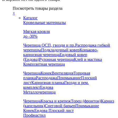
Посмотреть товары раздела
×
Каталог
Кровельные материалы
Мягкая кровля
до -30%
Черепица
ОСП, гвозди и пр.
Распродажа гибкой
черепицы
Подкладочный ковер
Коньково-
карнизная черепица
Ендовый ковер
(Ендова)
Рулонная черепица
Клей и мастика
Композитная черепица
Черепица
Конек
Вентиляция
Торцевая
планка
Распродажа
Примыкание
Плоский
лист
Карнизная планка
Гвозди и рем.
комплект
Ендова
Металлочерепица
Черепица
Краска и крепеж
Торец (фронтон)
Карниз
(капельник)
Снеговой барьер
Примыкание
Конек
Ендова
Плоский лист
Профнастил