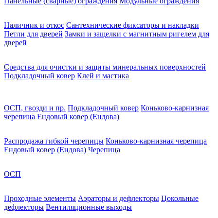
Панельные (сварные) ограждения
Модульные ограждения
Наличник и откос
Сантехнические фиксаторы и накладки
Петли для дверей
Замки и защелки с магнитным ригелем для
дверей
Средства для очистки и защиты минеральных поверхностей
Подкладочный ковер
Клей и мастика
ОСП, гвозди и пр.
Подкладочный ковер
Коньково-карнизная
черепица
Ендовый ковер (Ендова)
Распродажа гибкой черепицы
Коньково-карнизная черепица
Ендовый ковер (Ендова)
Черепица
ОСП
Проходные элементы
Аэраторы и дефлекторы
Цокольные
дефлекторы
Вентиляционные выходы