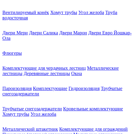
Вентилируемый конёк
Хомут трубы
Угол желоба
Труба
водосточная
Двери Мери
Двери Салика
Двери Марон
Двери Евро Йошкар-
Ола
Флюгеры
Комплектующие для чердачных лестниц
Металлические
лестницы
Деревянные лестницы
Окна
Пароизоляция
Комплектующие
Гидроизоляция
Трубчатые
снегозадержатели
Трубчатые снегозадержатели
Кровельные комплектующие
Хомут трубы
Угол желоба
Металлический штакетник
Комплектующие для ограждений