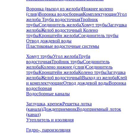
Воронка (выход из желоба)
Нижнее колено
(слив)
Воронка водосборная
Комплектующие
Угол
желоба
Труба водосточная
Тройник
трубы
Соединитель желоба
Хомут трубы
Заглушка
желоба
Желоб водосточный
Колено
трубы
Кронштейн желоба
Соединитель трубы
Отвод дождевой воды
Пластиковые водосточные системы
Хомут трубы
Угол желоба
Труба
водосточная
Тройник трубы
Соединитель
желоба
Колено нижнее (слив)
Соединитель
трубы
Кронштейн желоба
Колено трубы
Заглушка
желоба
Желоб водосточный
Выход из желоба
Клей
и комплектующие
Отвод дождевой воды
Воронка
водосборная
Водосборные каналы
Заглушка, крепеж
Решетка лотка
(канала)
Дождеприемник
Водоприемный лоток
(канал)
Утеплитель и изоляция
Гидро-, пароизоляция