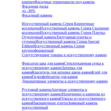
кирпич
Фасадные термопанели под камень
Фасадная доска
до -30%
Фасадный камень
Искусственный камень Серия Кирпичные
коллекции
Искусственный камень Серия Скальные
коллекции
Искусственный камень Серия Плитка,
Отделочный камень
Тротуарная плитка и
ступени
Искусственный камень Серия Special
Edition
Искусственный камень Серия
крупноформатный
Сопутствующие товары к искусственному камню
Фиксатор шва для камня
Стеклотканевая сетка к
искусственному камню
Затирка для
камня
Краситель для затирки швов камня
Клей для
камня
Гидрофобизатор для камня
Декоративные элементы к искусственному камню
Рустовый камень
Арочные элементы к
искусственному камню
Наличники и карнизы из
искусственного камня
Откосы из искусственного
камня
Накрывочные плиты
Замковый камень
искусственный