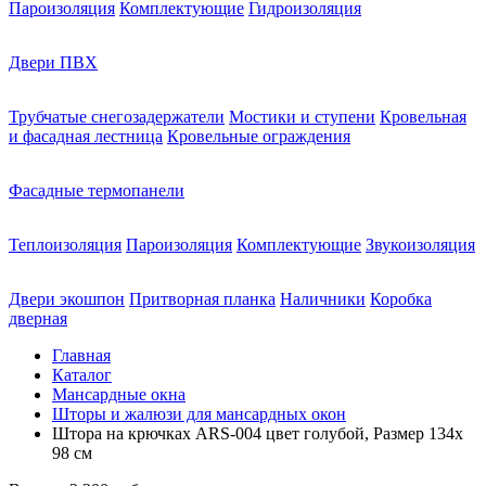
Пароизоляция
Комплектующие
Гидроизоляция
Двери ПВХ
Трубчатые снегозадержатели
Мостики и ступени
Кровельная
и фасадная лестница
Кровельные ограждения
Фасадные термопанели
Теплоизоляция
Пароизоляция
Комплектующие
Звукоизоляция
Двери экошпон
Притворная планка
Наличники
Коробка
дверная
Главная
Каталог
Мансардные окна
Шторы и жалюзи для мансардных окон
Штора на крючках ARS-004 цвет голубой, Размер 134х
98 см