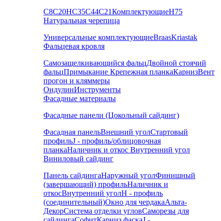
С8
С20
НС35
С44
С21
Комплектующие
Н75
Натуральная черепица
Универсальные комплектующие
Braas
Kriastak
Фальцевая кровля
Самозащелкивающийся фальц
Двойной стоячий
фальц
Примыкание
Крепежная планка
Карниз
Вент
прогон и кляммеры
Ондулин
Инструменты
Фасадные материалы
Фасадные панели (Цокольный сайдинг)
Фасадная панель
Внешний угол
Стартовый
профиль
J - профиль/облицовочная
планка
Наличник и откос
Внутренний угол
Виниловый сайдинг
Панель сайдинга
Наружный угол
Финишный
(завершающий) профиль
Наличник и
откос
Внутренний угол
H - профиль
(соединительный)
Окно для чердака
Альта-
Декор
Система отделки углов
Саморезы для
сайдинга
Софит
Карниз фаска
J -