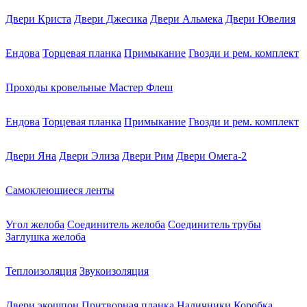
Двери Криста
Двери Джесика
Двери Альмека
Двери Ювелия
Ендова
Торцевая планка
Примыкание
Гвозди и рем. комплект
Проходы кровельные Мастер Флеш
Ендова
Торцевая планка
Примыкание
Гвозди и рем. комплект
Двери Яна
Двери Элиза
Двери Рим
Двери Омега-2
Самоклеющиеся ленты
Угол желоба
Соединитель желоба
Соединитель трубы
Заглушка желоба
Теплоизоляция
Звукоизоляция
Двери экошпон
Притворная планка
Наличники
Коробка