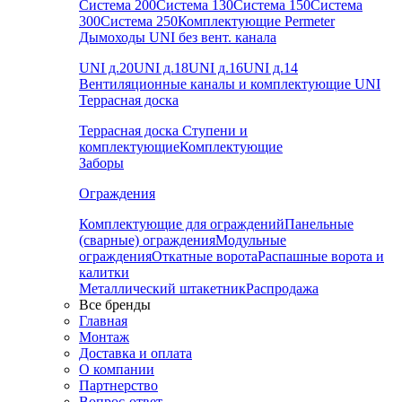
Система 200
Система 130
Система 150
Система
300
Система 250
Комплектующие Permeter
Дымоходы UNI без вент. канала
UNI д.20
UNI д.18
UNI д.16
UNI д.14
Вентиляционные каналы и комплектующие UNI
Террасная доска
Террасная доска
Ступени и
комплектующие
Комплектующие
Заборы
Ограждения
Комплектующие для ограждений
Панельные
(сварные) ограждения
Модульные
ограждения
Откатные ворота
Распашные ворота и
калитки
Металлический штакетник
Распродажа
Все бренды
Главная
Монтаж
Доставка и оплата
О компании
Партнерство
Вопрос-ответ