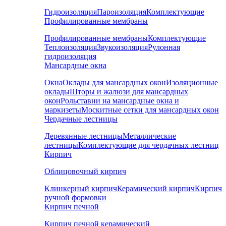
Гидроизоляция
Пароизоляция
Комплектующие
Профилированные мембраны
Профилированные мембраны
Комплектующие
Теплоизоляция
Звукоизоляция
Рулонная
гидроизоляция
Мансардные окна
Окна
Оклады для мансардных окон
Изоляционные
оклады
Шторы и жалюзи для мансардных
окон
Рольставни на мансардные окна и
маркизеты
Москитные сетки для мансардных окон
Чердачные лестницы
Деревянные лестницы
Металлические
лестницы
Комплектующие для чердачных лестниц
Кирпич
Облицовочный кирпич
Клинкерный кирпич
Керамический кирпич
Кирпич
ручной формовки
Кирпич печной
Кирпич печной керамический