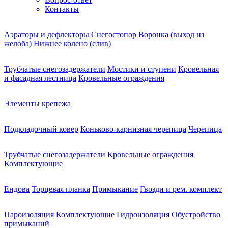
Контакты
Аэраторы и дефлекторы
Снегостопор
Воронка (выход из
желоба)
Нижнее колено (слив)
Трубчатые снегозадержатели
Мостики и ступени
Кровельная
и фасадная лестница
Кровельные ограждения
Элементы крепежа
Подкладочный ковер
Коньково-карнизная черепица
Черепица
Трубчатые снегозадержатели
Кровельные ограждения
Комплектующие
Ендова
Торцевая планка
Примыкание
Гвозди и рем. комплект
Пароизоляция
Комплектующие
Гидроизоляция
Обустройство
примыканий