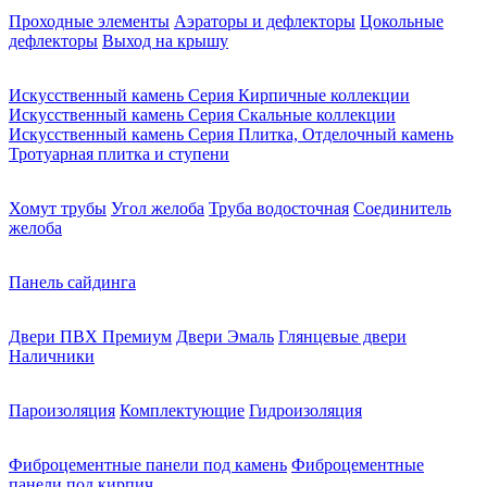
Проходные элементы
Аэраторы и дефлекторы
Цокольные
дефлекторы
Выход на крышу
Искусственный камень Серия Кирпичные коллекции
Искусственный камень Серия Скальные коллекции
Искусственный камень Серия Плитка, Отделочный камень
Тротуарная плитка и ступени
Хомут трубы
Угол желоба
Труба водосточная
Соединитель
желоба
Панель сайдинга
Двери ПВХ Премиум
Двери Эмаль
Глянцевые двери
Наличники
Пароизоляция
Комплектующие
Гидроизоляция
Фиброцементные панели под камень
Фиброцементные
панели под кирпич