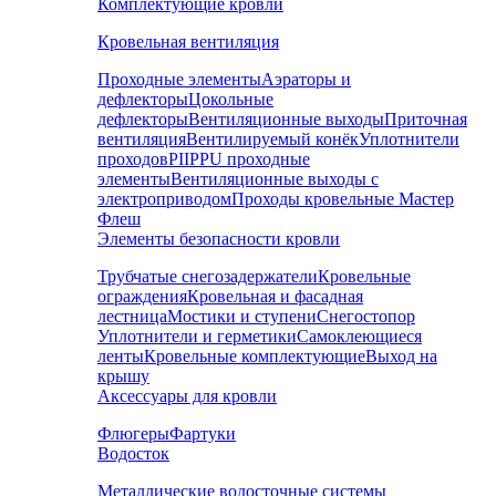
Комплектующие кровли
Кровельная вентиляция
Проходные элементы
Аэраторы и
дефлекторы
Цокольные
дефлекторы
Вентиляционные выходы
Приточная
вентиляция
Вентилируемый конёк
Уплотнители
проходов
PIIPPU проходные
элементы
Вентиляционные выходы с
электроприводом
Проходы кровельные Мастер
Флеш
Элементы безопасности кровли
Трубчатые снегозадержатели
Кровельные
ограждения
Кровельная и фасадная
лестница
Мостики и ступени
Снегостопор
Уплотнители и герметики
Самоклеющиеся
ленты
Кровельные комплектующие
Выход на
крышу
Аксессуары для кровли
Флюгеры
Фартуки
Водосток
Металлические водосточные системы