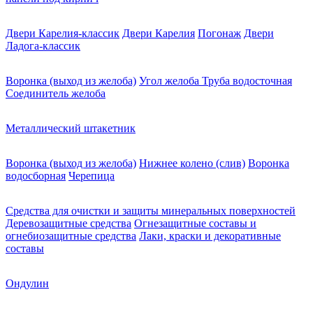
Двери Карелия-классик
Двери Карелия
Погонаж
Двери
Ладога-классик
Воронка (выход из желоба)
Угол желоба
Труба водосточная
Соединитель желоба
Металлический штакетник
Воронка (выход из желоба)
Нижнее колено (слив)
Воронка
водосборная
Черепица
Средства для очистки и защиты минеральных поверхностей
Деревозащитные средства
Огнезащитные составы и
огнебиозащитные средства
Лаки, краски и декоративные
составы
Ондулин