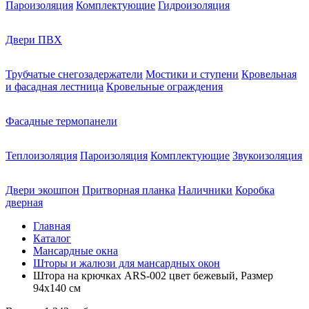
Пароизоляция
Комплектующие
Гидроизоляция
Двери ПВХ
Трубчатые снегозадержатели
Мостики и ступени
Кровельная
и фасадная лестница
Кровельные ограждения
Фасадные термопанели
Теплоизоляция
Пароизоляция
Комплектующие
Звукоизоляция
Двери экошпон
Притворная планка
Наличники
Коробка
дверная
Главная
Каталог
Мансардные окна
Шторы и жалюзи для мансардных окон
Штора на крючках ARS-002 цвет бежевый, Размер
94х140 см