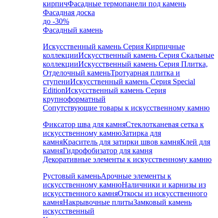
кирпич
Фасадные термопанели под камень
Фасадная доска
до -30%
Фасадный камень
Искусственный камень Серия Кирпичные
коллекции
Искусственный камень Серия Скальные
коллекции
Искусственный камень Серия Плитка,
Отделочный камень
Тротуарная плитка и
ступени
Искусственный камень Серия Special
Edition
Искусственный камень Серия
крупноформатный
Сопутствующие товары к искусственному камню
Фиксатор шва для камня
Стеклотканевая сетка к
искусственному камню
Затирка для
камня
Краситель для затирки швов камня
Клей для
камня
Гидрофобизатор для камня
Декоративные элементы к искусственному камню
Рустовый камень
Арочные элементы к
искусственному камню
Наличники и карнизы из
искусственного камня
Откосы из искусственного
камня
Накрывочные плиты
Замковый камень
искусственный