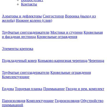
Контакты
Аэраторы и дефлекторы
Снегостопор
Воронка (выход из
желоба)
Нижнее колено (слив)
Трубчатые снегозадержатели
Мостики и ступени
Кровельная
и фасадная лестница
Кровельные ограждения
Элементы крепежа
Подкладочный ковер
Коньково-карнизная черепица
Черепица
Трубчатые снегозадержатели
Кровельные ограждения
Комплектующие
Ендова
Торцевая планка
Примыкание
Гвозди и рем. комплект
Пароизоляция
Комплектующие
Гидроизоляция
Обустройство
примыканий