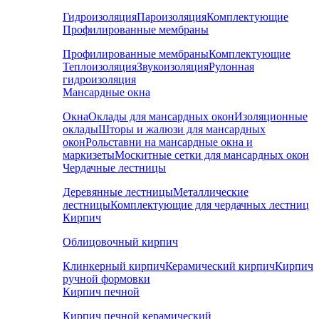
Гидроизоляция
Пароизоляция
Комплектующие
Профилированные мембраны
Профилированные мембраны
Комплектующие
Теплоизоляция
Звукоизоляция
Рулонная
гидроизоляция
Мансардные окна
Окна
Оклады для мансардных окон
Изоляционные
оклады
Шторы и жалюзи для мансардных
окон
Рольставни на мансардные окна и
маркизеты
Москитные сетки для мансардных окон
Чердачные лестницы
Деревянные лестницы
Металлические
лестницы
Комплектующие для чердачных лестниц
Кирпич
Облицовочный кирпич
Клинкерный кирпич
Керамический кирпич
Кирпич
ручной формовки
Кирпич печной
Кирпич печной керамический