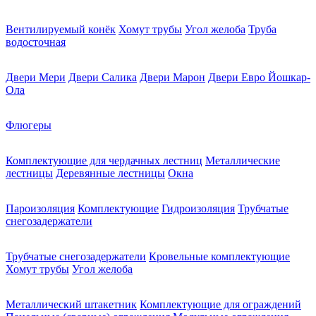
Вентилируемый конёк
Хомут трубы
Угол желоба
Труба
водосточная
Двери Мери
Двери Салика
Двери Марон
Двери Евро Йошкар-
Ола
Флюгеры
Комплектующие для чердачных лестниц
Металлические
лестницы
Деревянные лестницы
Окна
Пароизоляция
Комплектующие
Гидроизоляция
Трубчатые
снегозадержатели
Трубчатые снегозадержатели
Кровельные комплектующие
Хомут трубы
Угол желоба
Металлический штакетник
Комплектующие для ограждений