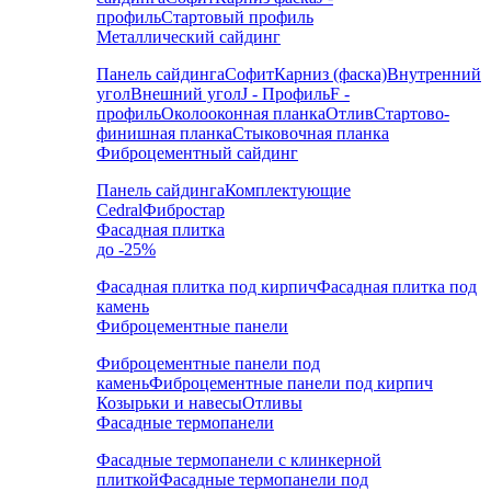
профиль
Стартовый профиль
Металлический сайдинг
Панель сайдинга
Софит
Карниз (фаска)
Внутренний
угол
Внешний угол
J - Профиль
F -
профиль
Околооконная планка
Отлив
Стартово-
финишная планка
Стыковочная планка
Фиброцементный сайдинг
Панель сайдинга
Комплектующие
Cedral
Фибростар
Фасадная плитка
до -25%
Фасадная плитка под кирпич
Фасадная плитка под
камень
Фиброцементные панели
Фиброцементные панели под
камень
Фиброцементные панели под кирпич
Козырьки и навесы
Отливы
Фасадные термопанели
Фасадные термопанели с клинкерной
плиткой
Фасадные термопанели под