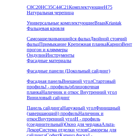
С8
С20
НС35
С44
С21
Комплектующие
Н75
Натуральная черепица
Универсальные комплектующие
Braas
Kriastak
Фальцевая кровля
Самозащелкивающийся фальц
Двойной стоячий
фальц
Примыкание
Крепежная планка
Карниз
Вент
прогон и кляммеры
Ондулин
Инструменты
Фасадные материалы
Фасадные панели (Цокольный сайдинг)
Фасадная панель
Внешний угол
Стартовый
профиль
J - профиль/облицовочная
планка
Наличник и откос
Внутренний угол
Виниловый сайдинг
Панель сайдинга
Наружный угол
Финишный
(завершающий) профиль
Наличник и
откос
Внутренний угол
H - профиль
(соединительный)
Окно для чердака
Альта-
Декор
Система отделки углов
Саморезы для
сайдинга
Софит
Карниз фаска
J -