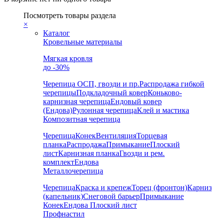
Посмотреть товары раздела
×
Каталог
Кровельные материалы
Мягкая кровля
до -30%
Черепица
ОСП, гвозди и пр.
Распродажа гибкой
черепицы
Подкладочный ковер
Коньково-
карнизная черепица
Ендовый ковер
(Ендова)
Рулонная черепица
Клей и мастика
Композитная черепица
Черепица
Конек
Вентиляция
Торцевая
планка
Распродажа
Примыкание
Плоский
лист
Карнизная планка
Гвозди и рем.
комплект
Ендова
Металлочерепица
Черепица
Краска и крепеж
Торец (фронтон)
Карниз
(капельник)
Снеговой барьер
Примыкание
Конек
Ендова
Плоский лист
Профнастил