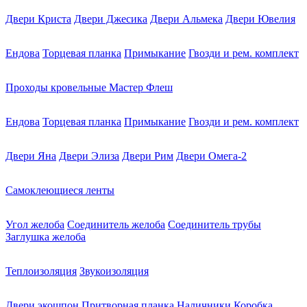
Двери Криста
Двери Джесика
Двери Альмека
Двери Ювелия
Ендова
Торцевая планка
Примыкание
Гвозди и рем. комплект
Проходы кровельные Мастер Флеш
Ендова
Торцевая планка
Примыкание
Гвозди и рем. комплект
Двери Яна
Двери Элиза
Двери Рим
Двери Омега-2
Самоклеющиеся ленты
Угол желоба
Соединитель желоба
Соединитель трубы
Заглушка желоба
Теплоизоляция
Звукоизоляция
Двери экошпон
Притворная планка
Наличники
Коробка