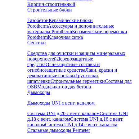
Кирпич строительный
Строительные блоки
Газобетон
Керамические блоки
Porotherm
Аксессуары и дополнительные
материалы Porotherm
Керамические перемычки
Porotherm
Кладочная сетка
Септики
Средства для очистки и защиты минеральных
поверхностей
Деревозащитные
средства
Огнезащитные составы и
огнебиозащитные средства
Лаки, краски и
декоративные составы
Грунтовки,
шпатлевки
Строительные герметики
Составы для
OSB
Модификатор для бетона
Дымоходы
Дымоходы UNI с вент. каналом
Система UNI д.20 с вент. каналом
Система UNI
д.18 с вент. каналом
Система UNI д.16 с вент.
каналом
Система UNI д.14 с вент. каналом
Стальные дымоходы Permeter