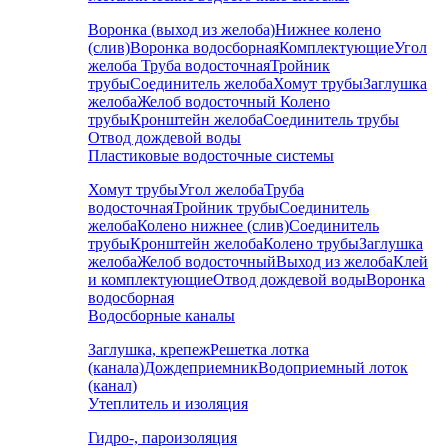
Воронка (выход из желоба)
Нижнее колено
(слив)
Воронка водосборная
Комплектующие
Угол
желоба
Труба водосточная
Тройник
трубы
Соединитель желоба
Хомут трубы
Заглушка
желоба
Желоб водосточный
Колено
трубы
Кронштейн желоба
Соединитель трубы
Отвод дождевой воды
Пластиковые водосточные системы
Хомут трубы
Угол желоба
Труба
водосточная
Тройник трубы
Соединитель
желоба
Колено нижнее (слив)
Соединитель
трубы
Кронштейн желоба
Колено трубы
Заглушка
желоба
Желоб водосточный
Выход из желоба
Клей
и комплектующие
Отвод дождевой воды
Воронка
водосборная
Водосборные каналы
Заглушка, крепеж
Решетка лотка
(канала)
Дождеприемник
Водоприемный лоток
(канал)
Утеплитель и изоляция
Гидро-, пароизоляция