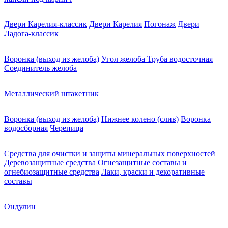
Двери Карелия-классик
Двери Карелия
Погонаж
Двери
Ладога-классик
Воронка (выход из желоба)
Угол желоба
Труба водосточная
Соединитель желоба
Металлический штакетник
Воронка (выход из желоба)
Нижнее колено (слив)
Воронка
водосборная
Черепица
Средства для очистки и защиты минеральных поверхностей
Деревозащитные средства
Огнезащитные составы и
огнебиозащитные средства
Лаки, краски и декоративные
составы
Ондулин