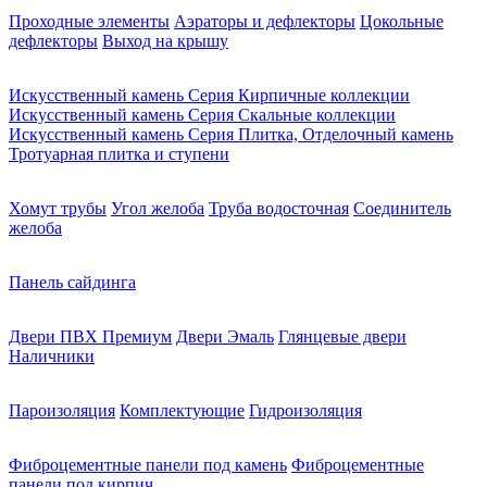
Проходные элементы
Аэраторы и дефлекторы
Цокольные
дефлекторы
Выход на крышу
Искусственный камень Серия Кирпичные коллекции
Искусственный камень Серия Скальные коллекции
Искусственный камень Серия Плитка, Отделочный камень
Тротуарная плитка и ступени
Хомут трубы
Угол желоба
Труба водосточная
Соединитель
желоба
Панель сайдинга
Двери ПВХ Премиум
Двери Эмаль
Глянцевые двери
Наличники
Пароизоляция
Комплектующие
Гидроизоляция
Фиброцементные панели под камень
Фиброцементные
панели под кирпич