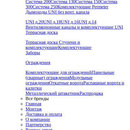
Система 200
Система 130
Система 150
Система
300
Система 250
Комплектующие Permeter
Дымоходы UNI без вент. канала
UNI д.20
UNI д.18
UNI д.16
UNI д.14
Вентиляционные каналы и комплектующие UNI
Террасная доска
Террасная доска
Ступени и
комплектующие
Комплектующие
Заборы
Ограждения
Комплектующие для ограждений
Панельные
(сварные) ограждения
Модульные
ограждения
Откатные ворота
Распашные ворота и
калитки
Металлический штакетник
Распродажа
Все бренды
Главная
Монтаж
Доставка и оплата
О компании
Партнерство
Вопрос-ответ