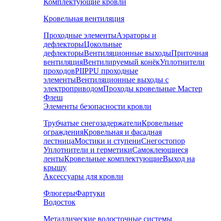
Комплектующие кровли
Кровельная вентиляция
Проходные элементы
Аэраторы и
дефлекторы
Цокольные
дефлекторы
Вентиляционные выходы
Приточная
вентиляция
Вентилируемый конёк
Уплотнители
проходов
PIIPPU проходные
элементы
Вентиляционные выходы с
электроприводом
Проходы кровельные Мастер
Флеш
Элементы безопасности кровли
Трубчатые снегозадержатели
Кровельные
ограждения
Кровельная и фасадная
лестница
Мостики и ступени
Снегостопор
Уплотнители и герметики
Самоклеющиеся
ленты
Кровельные комплектующие
Выход на
крышу
Аксессуары для кровли
Флюгеры
Фартуки
Водосток
Металлические водосточные системы