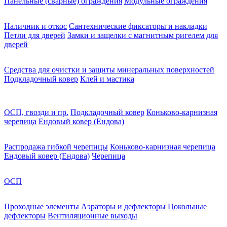
Панельные (сварные) ограждения
Модульные ограждения
Наличник и откос
Сантехнические фиксаторы и накладки
Петли для дверей
Замки и защелки с магнитным ригелем для
дверей
Средства для очистки и защиты минеральных поверхностей
Подкладочный ковер
Клей и мастика
ОСП, гвозди и пр.
Подкладочный ковер
Коньково-карнизная
черепица
Ендовый ковер (Ендова)
Распродажа гибкой черепицы
Коньково-карнизная черепица
Ендовый ковер (Ендова)
Черепица
ОСП
Проходные элементы
Аэраторы и дефлекторы
Цокольные
дефлекторы
Вентиляционные выходы