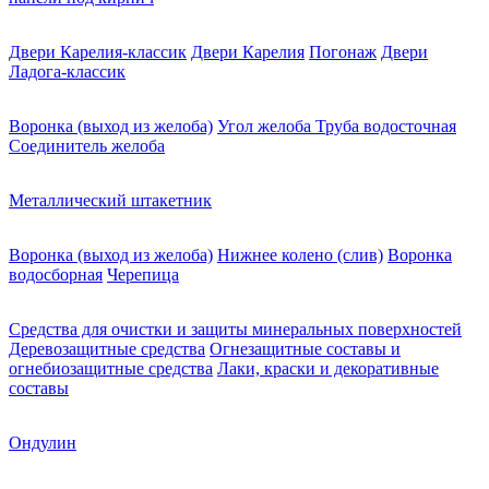
Двери Карелия-классик
Двери Карелия
Погонаж
Двери
Ладога-классик
Воронка (выход из желоба)
Угол желоба
Труба водосточная
Соединитель желоба
Металлический штакетник
Воронка (выход из желоба)
Нижнее колено (слив)
Воронка
водосборная
Черепица
Средства для очистки и защиты минеральных поверхностей
Деревозащитные средства
Огнезащитные составы и
огнебиозащитные средства
Лаки, краски и декоративные
составы
Ондулин