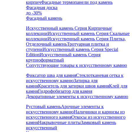
кирпич
Фасадные термопанели под камень
Фасадная доска
до -30%
Фасадный камень
Искусственный камень Серия Кирпичные
коллекции
Искусственный камень Серия Скальные
коллекции
Искусственный камень Серия Плитка,
Отделочный камень
Тротуарная плитка и
ступени
Искусственный камень Серия Special
Edition
Искусственный камень Серия
крупноформатный
Сопутствующие товары к искусственному камню
Фиксатор шва для камня
Стеклотканевая сетка к
искусственному камню
Затирка для
камня
Краситель для затирки швов камня
Клей для
камня
Гидрофобизатор для камня
Декоративные элементы к искусственному камню
Рустовый камень
Арочные элементы к
искусственному камню
Наличники и карнизы из
искусственного камня
Откосы из искусственного
камня
Накрывочные плиты
Замковый камень
искусственный