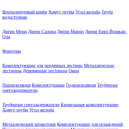
Вентилируемый конёк
Хомут трубы
Угол желоба
Труба
водосточная
Двери Мери
Двери Салика
Двери Марон
Двери Евро Йошкар-
Ола
Флюгеры
Комплектующие для чердачных лестниц
Металлические
лестницы
Деревянные лестницы
Окна
Пароизоляция
Комплектующие
Гидроизоляция
Трубчатые
снегозадержатели
Трубчатые снегозадержатели
Кровельные комплектующие
Хомут трубы
Угол желоба
Металлический штакетник
Комплектующие для ограждений