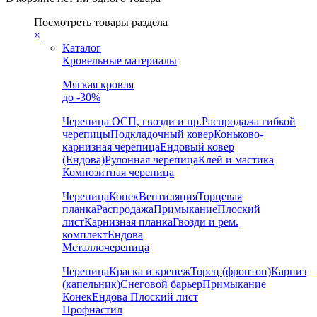
Посмотреть товары раздела
×
Каталог
Кровельные материалы
Мягкая кровля
до -30%
Черепица
ОСП, гвозди и пр.
Распродажа гибкой
черепицы
Подкладочный ковер
Коньково-
карнизная черепица
Ендовый ковер
(Ендова)
Рулонная черепица
Клей и мастика
Композитная черепица
Черепица
Конек
Вентиляция
Торцевая
планка
Распродажа
Примыкание
Плоский
лист
Карнизная планка
Гвозди и рем.
комплект
Ендова
Металлочерепица
Черепица
Краска и крепеж
Торец (фронтон)
Карниз
(капельник)
Снеговой барьер
Примыкание
Конек
Ендова
Плоский лист
Профнастил