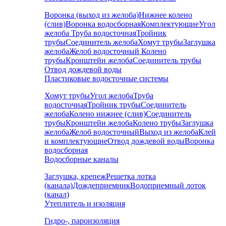
Воронка (выход из желоба)
Нижнее колено
(слив)
Воронка водосборная
Комплектующие
Угол
желоба
Труба водосточная
Тройник
трубы
Соединитель желоба
Хомут трубы
Заглушка
желоба
Желоб водосточный
Колено
трубы
Кронштейн желоба
Соединитель трубы
Отвод дождевой воды
Пластиковые водосточные системы
Хомут трубы
Угол желоба
Труба
водосточная
Тройник трубы
Соединитель
желоба
Колено нижнее (слив)
Соединитель
трубы
Кронштейн желоба
Колено трубы
Заглушка
желоба
Желоб водосточный
Выход из желоба
Клей
и комплектующие
Отвод дождевой воды
Воронка
водосборная
Водосборные каналы
Заглушка, крепеж
Решетка лотка
(канала)
Дождеприемник
Водоприемный лоток
(канал)
Утеплитель и изоляция
Гидро-, пароизоляция