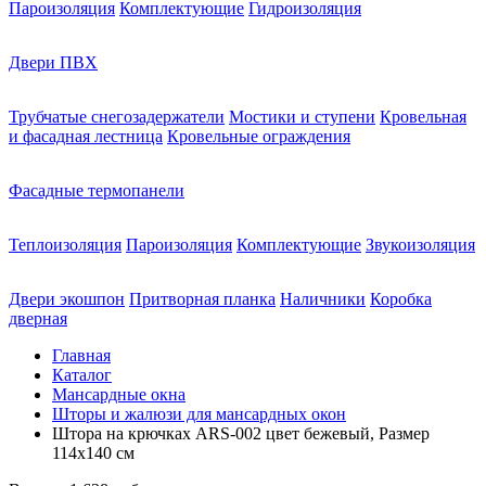
Пароизоляция
Комплектующие
Гидроизоляция
Двери ПВХ
Трубчатые снегозадержатели
Мостики и ступени
Кровельная
и фасадная лестница
Кровельные ограждения
Фасадные термопанели
Теплоизоляция
Пароизоляция
Комплектующие
Звукоизоляция
Двери экошпон
Притворная планка
Наличники
Коробка
дверная
Главная
Каталог
Мансардные окна
Шторы и жалюзи для мансардных окон
Штора на крючках ARS-002 цвет бежевый, Размер
114х140 см