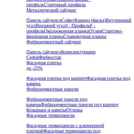
профиль
Стартовый профиль
Металлический сайдинг
Панель сайдинга
Софит
Карниз (фаска)
Внутренний
угол
Внешний угол
J - Профиль
F -
профиль
Околооконная планка
Отлив
Стартово-
финишная планка
Стыковочная планка
Фиброцементный сайдинг
Панель сайдинга
Комплектующие
Cedral
Фибростар
Фасадная плитка
до -25%
Фасадная плитка под кирпич
Фасадная плитка под
камень
Фиброцементные панели
Фиброцементные панели под
камень
Фиброцементные панели под кирпич
Козырьки и навесы
Отливы
Фасадные термопанели
Фасадные термопанели с клинкерной
плиткой
Фасадные термопанели под