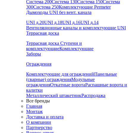
Система 200
Система 130
Система 150
Система
300
Система 250
Комплектующие Permeter
Дымоходы UNI без вент. канала
UNI д.20
UNI д.18
UNI д.16
UNI д.14
Вентиляционные каналы и комплектующие UNI
Террасная доска
Террасная доска
Ступени и
комплектующие
Комплектующие
Заборы
Ограждения
Комплектующие для ограждений
Панельные
(сварные) ограждения
Модульные
ограждения
Откатные ворота
Распашные ворота и
калитки
Металлический штакетник
Распродажа
Все бренды
Главная
Монтаж
Доставка и оплата
О компании
Партнерство
Вопрос-ответ