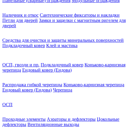
Панельные (сварные) ограждения
Модульные ограждения
Наличник и откос
Сантехнические фиксаторы и накладки
Петли для дверей
Замки и защелки с магнитным ригелем для
дверей
Средства для очистки и защиты минеральных поверхностей
Подкладочный ковер
Клей и мастика
ОСП, гвозди и пр.
Подкладочный ковер
Коньково-карнизная
черепица
Ендовый ковер (Ендова)
Распродажа гибкой черепицы
Коньково-карнизная черепица
Ендовый ковер (Ендова)
Черепица
ОСП
Проходные элементы
Аэраторы и дефлекторы
Цокольные
дефлекторы
Вентиляционные выходы