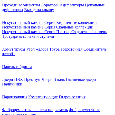
Проходные элементы
Аэраторы и дефлекторы
Цокольные
дефлекторы
Выход на крышу
Искусственный камень Серия Кирпичные коллекции
Искусственный камень Серия Скальные коллекции
Искусственный камень Серия Плитка, Отделочный камень
Тротуарная плитка и ступени
Хомут трубы
Угол желоба
Труба водосточная
Соединитель
желоба
Панель сайдинга
Двери ПВХ Премиум
Двери Эмаль
Глянцевые двери
Наличники
Пароизоляция
Комплектующие
Гидроизоляция
Фиброцементные панели под камень
Фиброцементные
панели под кирпич