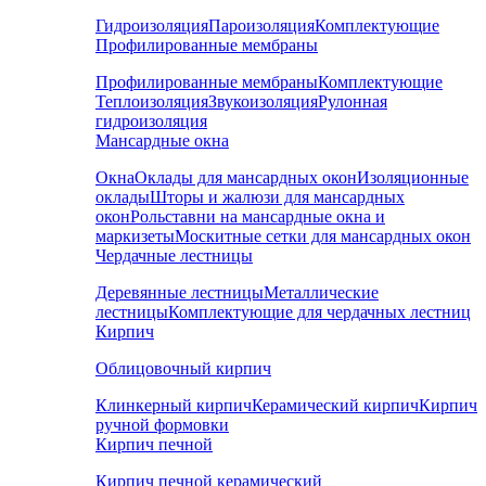
Гидроизоляция
Пароизоляция
Комплектующие
Профилированные мембраны
Профилированные мембраны
Комплектующие
Теплоизоляция
Звукоизоляция
Рулонная
гидроизоляция
Мансардные окна
Окна
Оклады для мансардных окон
Изоляционные
оклады
Шторы и жалюзи для мансардных
окон
Рольставни на мансардные окна и
маркизеты
Москитные сетки для мансардных окон
Чердачные лестницы
Деревянные лестницы
Металлические
лестницы
Комплектующие для чердачных лестниц
Кирпич
Облицовочный кирпич
Клинкерный кирпич
Керамический кирпич
Кирпич
ручной формовки
Кирпич печной
Кирпич печной керамический