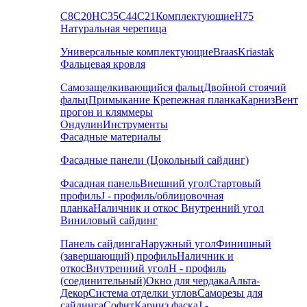
С8
С20
НС35
С44
С21
Комплектующие
Н75
Натуральная черепица
Универсальные комплектующие
Braas
Kriastak
Фальцевая кровля
Самозащелкивающийся фальц
Двойной стоячий
фальц
Примыкание
Крепежная планка
Карниз
Вент
прогон и кляммеры
Ондулин
Инструменты
Фасадные материалы
Фасадные панели (Цокольный сайдинг)
Фасадная панель
Внешний угол
Стартовый
профиль
J - профиль/облицовочная
планка
Наличник и откос
Внутренний угол
Виниловый сайдинг
Панель сайдинга
Наружный угол
Финишный
(завершающий) профиль
Наличник и
откос
Внутренний угол
H - профиль
(соединительный)
Окно для чердака
Альта-
Декор
Система отделки углов
Саморезы для
сайдинга
Софит
Карниз фаска
J -