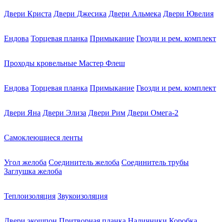
Двери Криста
Двери Джесика
Двери Альмека
Двери Ювелия
Ендова
Торцевая планка
Примыкание
Гвозди и рем. комплект
Проходы кровельные Мастер Флеш
Ендова
Торцевая планка
Примыкание
Гвозди и рем. комплект
Двери Яна
Двери Элиза
Двери Рим
Двери Омега-2
Самоклеющиеся ленты
Угол желоба
Соединитель желоба
Соединитель трубы
Заглушка желоба
Теплоизоляция
Звукоизоляция
Двери экошпон
Притворная планка
Наличники
Коробка