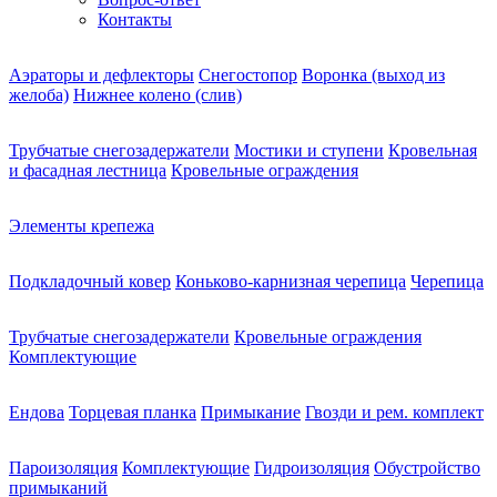
Контакты
Аэраторы и дефлекторы
Снегостопор
Воронка (выход из
желоба)
Нижнее колено (слив)
Трубчатые снегозадержатели
Мостики и ступени
Кровельная
и фасадная лестница
Кровельные ограждения
Элементы крепежа
Подкладочный ковер
Коньково-карнизная черепица
Черепица
Трубчатые снегозадержатели
Кровельные ограждения
Комплектующие
Ендова
Торцевая планка
Примыкание
Гвозди и рем. комплект
Пароизоляция
Комплектующие
Гидроизоляция
Обустройство
примыканий