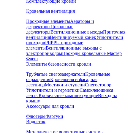
Комплектующие кровли
Кровельная вентиляция
Проходные элементы
Аэраторы и
дефлекторы
Цокольные
дефлекторы
Вентиляционные выходы
Приточная
вентиляция
Вентилируемый конёк
Уплотнители
проходов
PIIPPU проходные
элементы
Вентиляционные выходы с
электроприводом
Проходы кровельные Мастер
Флеш
Элементы безопасности кровли
Трубчатые снегозадержатели
Кровельные
ограждения
Кровельная и фасадная
лестница
Мостики и ступени
Снегостопор
Уплотнители и герметики
Самоклеющиеся
ленты
Кровельные комплектующие
Выход на
крышу
Аксессуары для кровли
Флюгеры
Фартуки
Водосток
Металлические водосточные системы