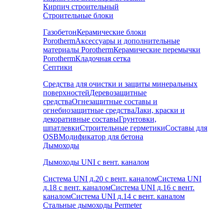
Кирпич строительный
Строительные блоки
Газобетон
Керамические блоки
Porotherm
Аксессуары и дополнительные
материалы Porotherm
Керамические перемычки
Porotherm
Кладочная сетка
Септики
Средства для очистки и защиты минеральных
поверхностей
Деревозащитные
средства
Огнезащитные составы и
огнебиозащитные средства
Лаки, краски и
декоративные составы
Грунтовки,
шпатлевки
Строительные герметики
Составы для
OSB
Модификатор для бетона
Дымоходы
Дымоходы UNI с вент. каналом
Система UNI д.20 с вент. каналом
Система UNI
д.18 с вент. каналом
Система UNI д.16 с вент.
каналом
Система UNI д.14 с вент. каналом
Стальные дымоходы Permeter