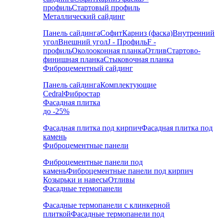
профиль
Стартовый профиль
Металлический сайдинг
Панель сайдинга
Софит
Карниз (фаска)
Внутренний
угол
Внешний угол
J - Профиль
F -
профиль
Околооконная планка
Отлив
Стартово-
финишная планка
Стыковочная планка
Фиброцементный сайдинг
Панель сайдинга
Комплектующие
Cedral
Фибростар
Фасадная плитка
до -25%
Фасадная плитка под кирпич
Фасадная плитка под
камень
Фиброцементные панели
Фиброцементные панели под
камень
Фиброцементные панели под кирпич
Козырьки и навесы
Отливы
Фасадные термопанели
Фасадные термопанели с клинкерной
плиткой
Фасадные термопанели под