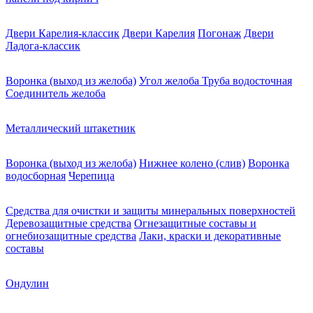
Двери Карелия-классик
Двери Карелия
Погонаж
Двери
Ладога-классик
Воронка (выход из желоба)
Угол желоба
Труба водосточная
Соединитель желоба
Металлический штакетник
Воронка (выход из желоба)
Нижнее колено (слив)
Воронка
водосборная
Черепица
Средства для очистки и защиты минеральных поверхностей
Деревозащитные средства
Огнезащитные составы и
огнебиозащитные средства
Лаки, краски и декоративные
составы
Ондулин