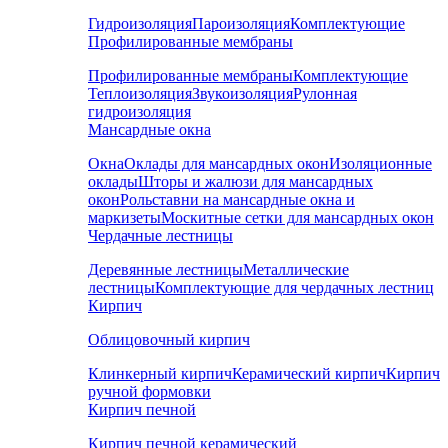
Гидроизоляция
Пароизоляция
Комплектующие
Профилированные мембраны
Профилированные мембраны
Комплектующие
Теплоизоляция
Звукоизоляция
Рулонная
гидроизоляция
Мансардные окна
Окна
Оклады для мансардных окон
Изоляционные
оклады
Шторы и жалюзи для мансардных
окон
Рольставни на мансардные окна и
маркизеты
Москитные сетки для мансардных окон
Чердачные лестницы
Деревянные лестницы
Металлические
лестницы
Комплектующие для чердачных лестниц
Кирпич
Облицовочный кирпич
Клинкерный кирпич
Керамический кирпич
Кирпич
ручной формовки
Кирпич печной
Кирпич печной керамический