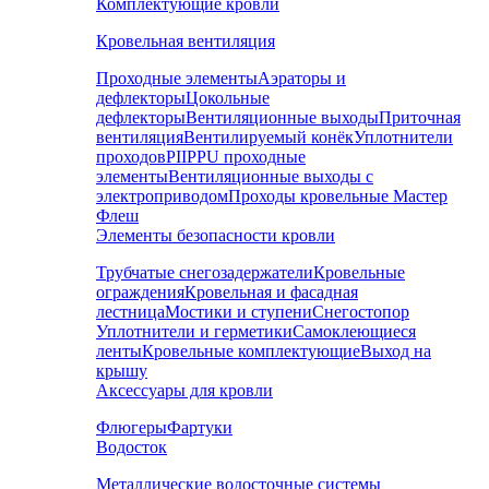
Комплектующие кровли
Кровельная вентиляция
Проходные элементы
Аэраторы и
дефлекторы
Цокольные
дефлекторы
Вентиляционные выходы
Приточная
вентиляция
Вентилируемый конёк
Уплотнители
проходов
PIIPPU проходные
элементы
Вентиляционные выходы с
электроприводом
Проходы кровельные Мастер
Флеш
Элементы безопасности кровли
Трубчатые снегозадержатели
Кровельные
ограждения
Кровельная и фасадная
лестница
Мостики и ступени
Снегостопор
Уплотнители и герметики
Самоклеющиеся
ленты
Кровельные комплектующие
Выход на
крышу
Аксессуары для кровли
Флюгеры
Фартуки
Водосток
Металлические водосточные системы