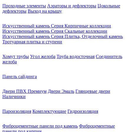
Проходные элементы
Аэраторы и дефлекторы
Цокольные
дефлекторы
Выход на крышу
Искусственный камень Серия Кирпичные коллекции
Искусственный камень Серия Скальные коллекции
Искусственный камень Серия Плитка, Отделочный камень
Тротуарная плитка и ступени
Хомут трубы
Угол желоба
Труба водосточная
Соединитель
желоба
Панель сайдинга
Двери ПВХ Премиум
Двери Эмаль
Глянцевые двери
Наличники
Пароизоляция
Комплектующие
Гидроизоляция
Фиброцементные панели под камень
Фиброцементные
панели под кирпич