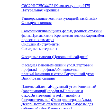
С8
С20
НС35
С44
С21
Комплектующие
Н75
Натуральная черепица
Универсальные комплектующие
Braas
Kriastak
Фальцевая кровля
Самозащелкивающийся фальц
Двойной стоячий
фальц
Примыкание
Крепежная планка
Карниз
Вент
прогон и кляммеры
Ондулин
Инструменты
Фасадные материалы
Фасадные панели (Цокольный сайдинг)
Фасадная панель
Внешний угол
Стартовый
профиль
J - профиль/облицовочная
планка
Наличник и откос
Внутренний угол
Виниловый сайдинг
Панель сайдинга
Наружный угол
Финишный
(завершающий) профиль
Наличник и
откос
Внутренний угол
H - профиль
(соединительный)
Окно для чердака
Альта-
Декор
Система отделки углов
Саморезы для
сайдинга
Софит
Карниз фаска
J -