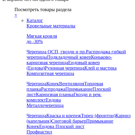
Посмотреть товары раздела
×
Каталог
Кровельные материалы
Мягкая кровля
до -30%
Черепица
ОСП, гвозди и пр.
Распродажа гибкой
черепицы
Подкладочный ковер
Коньково-
карнизная черепица
Ендовый ковер
(Ендова)
Рулонная черепица
Клей и мастика
Композитная черепица
Черепица
Конек
Вентиляция
Торцевая
планка
Распродажа
Примыкание
Плоский
лист
Карнизная планка
Гвозди и рем.
комплект
Ендова
Металлочерепица
Черепица
Краска и крепеж
Торец (фронтон)
Карниз
(капельник)
Снеговой барьер
Примыкание
Конек
Ендова
Плоский лист
Профнастил