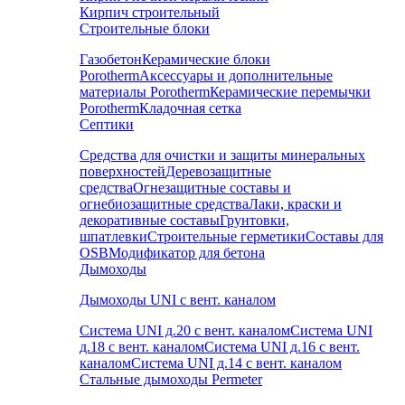
Кирпич строительный
Строительные блоки
Газобетон
Керамические блоки
Porotherm
Аксессуары и дополнительные
материалы Porotherm
Керамические перемычки
Porotherm
Кладочная сетка
Септики
Средства для очистки и защиты минеральных
поверхностей
Деревозащитные
средства
Огнезащитные составы и
огнебиозащитные средства
Лаки, краски и
декоративные составы
Грунтовки,
шпатлевки
Строительные герметики
Составы для
OSB
Модификатор для бетона
Дымоходы
Дымоходы UNI с вент. каналом
Система UNI д.20 с вент. каналом
Система UNI
д.18 с вент. каналом
Система UNI д.16 с вент.
каналом
Система UNI д.14 с вент. каналом
Стальные дымоходы Permeter