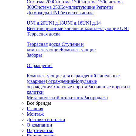
Система 200
Система 130
Система 150
Система
300
Система 250
Комплектующие Permeter
Дымоходы UNI без вент. канала
UNI д.20
UNI д.18
UNI д.16
UNI д.14
Вентиляционные каналы и комплектующие UNI
Террасная доска
Террасная доска
Ступени и
комплектующие
Комплектующие
Заборы
Ограждения
Комплектующие для ограждений
Панельные
(сварные) ограждения
Модульные
ограждения
Откатные ворота
Распашные ворота и
калитки
Металлический штакетник
Распродажа
Все бренды
Главная
Монтаж
Доставка и оплата
О компании
Партнерство
Вопрос-ответ