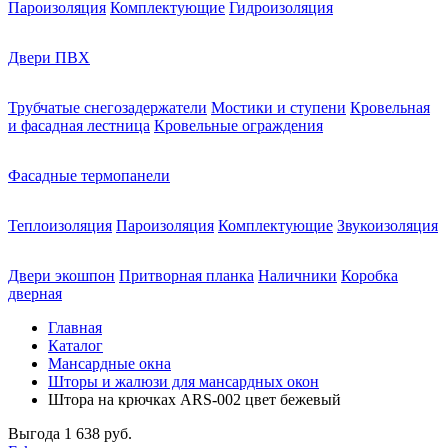
Пароизоляция
Комплектующие
Гидроизоляция
Двери ПВХ
Трубчатые снегозадержатели
Мостики и ступени
Кровельная
и фасадная лестница
Кровельные ограждения
Фасадные термопанели
Теплоизоляция
Пароизоляция
Комплектующие
Звукоизоляция
Двери экошпон
Притворная планка
Наличники
Коробка
дверная
Главная
Каталог
Мансардные окна
Шторы и жалюзи для мансардных окон
Штора на крючках ARS-002 цвет бежевый
Выгода
1 638 руб.