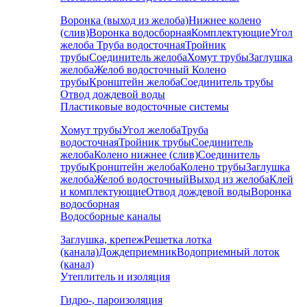
Воронка (выход из желоба)
Нижнее колено
(слив)
Воронка водосборная
Комплектующие
Угол
желоба
Труба водосточная
Тройник
трубы
Соединитель желоба
Хомут трубы
Заглушка
желоба
Желоб водосточный
Колено
трубы
Кронштейн желоба
Соединитель трубы
Отвод дождевой воды
Пластиковые водосточные системы
Хомут трубы
Угол желоба
Труба
водосточная
Тройник трубы
Соединитель
желоба
Колено нижнее (слив)
Соединитель
трубы
Кронштейн желоба
Колено трубы
Заглушка
желоба
Желоб водосточный
Выход из желоба
Клей
и комплектующие
Отвод дождевой воды
Воронка
водосборная
Водосборные каналы
Заглушка, крепеж
Решетка лотка
(канала)
Дождеприемник
Водоприемный лоток
(канал)
Утеплитель и изоляция
Гидро-, пароизоляция