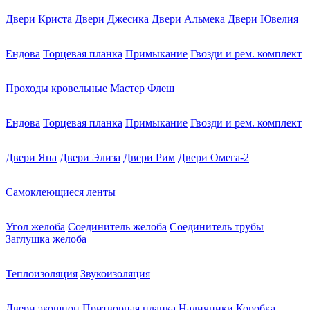
Двери Криста
Двери Джесика
Двери Альмека
Двери Ювелия
Ендова
Торцевая планка
Примыкание
Гвозди и рем. комплект
Проходы кровельные Мастер Флеш
Ендова
Торцевая планка
Примыкание
Гвозди и рем. комплект
Двери Яна
Двери Элиза
Двери Рим
Двери Омега-2
Самоклеющиеся ленты
Угол желоба
Соединитель желоба
Соединитель трубы
Заглушка желоба
Теплоизоляция
Звукоизоляция
Двери экошпон
Притворная планка
Наличники
Коробка