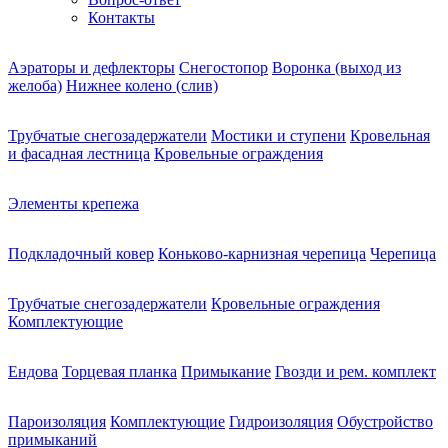
Контакты
Аэраторы и дефлекторы
Снегостопор
Воронка (выход из
желоба)
Нижнее колено (слив)
Трубчатые снегозадержатели
Мостики и ступени
Кровельная
и фасадная лестница
Кровельные ограждения
Элементы крепежа
Подкладочный ковер
Коньково-карнизная черепица
Черепица
Трубчатые снегозадержатели
Кровельные ограждения
Комплектующие
Ендова
Торцевая планка
Примыкание
Гвозди и рем. комплект
Пароизоляция
Комплектующие
Гидроизоляция
Обустройство
примыканий