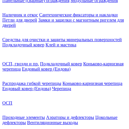
Панельные (сварные) ограждения
Модульные ограждения
Наличник и откос
Сантехнические фиксаторы и накладки
Петли для дверей
Замки и защелки с магнитным ригелем для
дверей
Средства для очистки и защиты минеральных поверхностей
Подкладочный ковер
Клей и мастика
ОСП, гвозди и пр.
Подкладочный ковер
Коньково-карнизная
черепица
Ендовый ковер (Ендова)
Распродажа гибкой черепицы
Коньково-карнизная черепица
Ендовый ковер (Ендова)
Черепица
ОСП
Проходные элементы
Аэраторы и дефлекторы
Цокольные
дефлекторы
Вентиляционные выходы