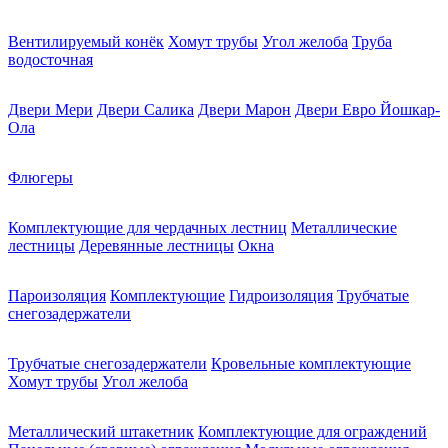
Вентилируемый конёк
Хомут трубы
Угол желоба
Труба
водосточная
Двери Мери
Двери Салика
Двери Марон
Двери Евро Йошкар-
Ола
Флюгеры
Комплектующие для чердачных лестниц
Металлические
лестницы
Деревянные лестницы
Окна
Пароизоляция
Комплектующие
Гидроизоляция
Трубчатые
снегозадержатели
Трубчатые снегозадержатели
Кровельные комплектующие
Хомут трубы
Угол желоба
Металлический штакетник
Комплектующие для ограждений