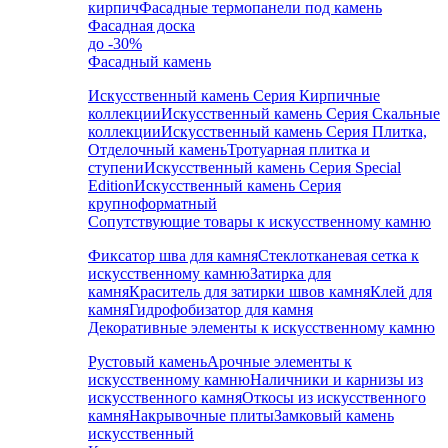
кирпич
Фасадные термопанели под камень
Фасадная доска
до -30%
Фасадный камень
Искусственный камень Серия Кирпичные
коллекции
Искусственный камень Серия Скальные
коллекции
Искусственный камень Серия Плитка,
Отделочный камень
Тротуарная плитка и
ступени
Искусственный камень Серия Special
Edition
Искусственный камень Серия
крупноформатный
Сопутствующие товары к искусственному камню
Фиксатор шва для камня
Стеклотканевая сетка к
искусственному камню
Затирка для
камня
Краситель для затирки швов камня
Клей для
камня
Гидрофобизатор для камня
Декоративные элементы к искусственному камню
Рустовый камень
Арочные элементы к
искусственному камню
Наличники и карнизы из
искусственного камня
Откосы из искусственного
камня
Накрывочные плиты
Замковый камень
искусственный