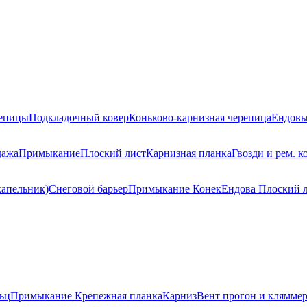
репицы
Подкладочный ковер
Коньково-карнизная черепица
Ендовы
дажа
Примыкание
Плоский лист
Карнизная планка
Гвозди и рем. к
капельник)
Снеговой барьер
Примыкание
Конек
Ендова
Плоский 
ьц
Примыкание
Крепежная планка
Карниз
Вент прогон и клямме