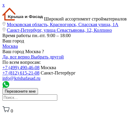
x
Широкий ассортимент стройматериалов
Московская область, Красногорск, Спасская улица, 1А
Санкт-Петербург, улица Севастьянова, 12, Колпино
Время работы
пн.-пт. 9:00 – 18:00
Ваш город
Москва
Ваш город Москва ?
Да, все верно
Выбрать другой
По всем вопросам:
+7 (499) 490-46-08
Москва
+7 (812) 615-21-08
Санкт-Петербург
info@krishafasad.ru
Перезвоните мне
0