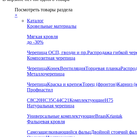
Посмотреть товары раздела
×
Каталог
Кровельные материалы
Мягкая кровля
до -30%
Черепица
ОСП, гвозди и пр.
Распродажа гибкой че
Композитная черепица
Черепица
Конек
Вентиляция
Торцевая планка
Распро
Металлочерепица
Черепица
Краска и крепеж
Торец (фронтон)
Карниз (
Профнастил
С8
С20
НС35
С44
С21
Комплектующие
Н75
Натуральная черепица
Универсальные комплектующие
Braas
Kriastak
Фальцевая кровля
Самозащелкивающийся фальц
Двойной стоячий фал