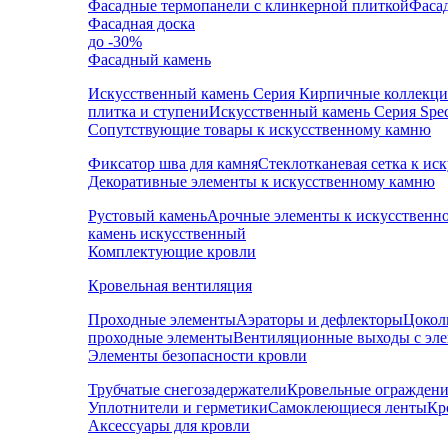
Фасадные термопанели с клинкерной плиткой
Фаса
Фасадная доска
до -30%
Фасадный камень
Искусственный камень Серия Кирпичные коллекц
плитка и ступени
Искусственный камень Серия Speci
Сопутствующие товары к искусственному камню
Фиксатор шва для камня
Стеклотканевая сетка к и
Декоративные элементы к искусственному камню
Рустовый камень
Арочные элементы к искусственн
камень искусственный
Комплектующие кровли
Кровельная вентиляция
Проходные элементы
Аэраторы и дефлекторы
Цокол
проходные элементы
Вентиляционные выходы с эл
Элементы безопасности кровли
Трубчатые снегозадержатели
Кровельные ограждени
Уплотнители и герметики
Самоклеющиеся ленты
Кр
Аксессуары для кровли