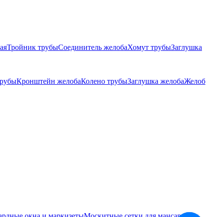
ая
Тройник трубы
Соединитель желоба
Хомут трубы
Заглушка
трубы
Кронштейн желоба
Колено трубы
Заглушка желоба
Желоб
ардные окна и маркизеты
Москитные сетки для мансардных