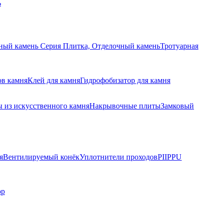
ь
ный камень Серия Плитка, Отделочный камень
Тротуарная
ов камня
Клей для камня
Гидрофобизатор для камня
 из искусственного камня
Накрывочные плиты
Замковый
я
Вентилируемый конёк
Уплотнители проходов
PIIPPU
ор