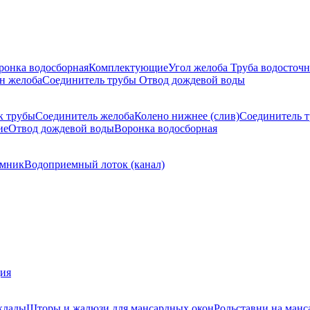
ронка водосборная
Комплектующие
Угол желоба
Труба водосточн
н желоба
Соединитель трубы
Отвод дождевой воды
к трубы
Соединитель желоба
Колено нижнее (слив)
Соединитель 
ие
Отвод дождевой воды
Воронка водосборная
мник
Водоприемный лоток (канал)
ция
клады
Шторы и жалюзи для мансардных окон
Рольставни на манс