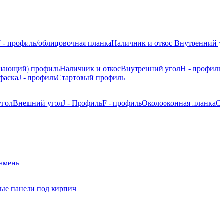
J - профиль/облицовочная планка
Наличник и откос
Внутренний 
шающий) профиль
Наличник и откос
Внутренний угол
H - профил
фаска
J - профиль
Стартовый профиль
угол
Внешний угол
J - Профиль
F - профиль
Околооконная планка
О
камень
ые панели под кирпич