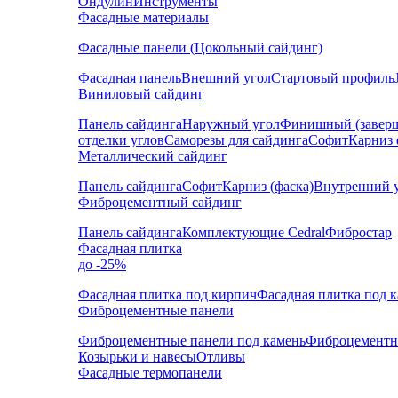
Ондулин
Инструменты
Фасадные материалы
Фасадные панели (Цокольный сайдинг)
Фасадная панель
Внешний угол
Стартовый профиль
Виниловый сайдинг
Панель сайдинга
Наружный угол
Финишный (завер
отделки углов
Саморезы для сайдинга
Софит
Карниз 
Металлический сайдинг
Панель сайдинга
Софит
Карниз (фаска)
Внутренний 
Фиброцементный сайдинг
Панель сайдинга
Комплектующие Cedral
Фибростар
Фасадная плитка
до -25%
Фасадная плитка под кирпич
Фасадная плитка под 
Фиброцементные панели
Фиброцементные панели под камень
Фиброцементн
Козырьки и навесы
Отливы
Фасадные термопанели