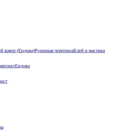
й ковер (Ендова)
Рулонная черепица
Клей и мастика
омплект
Ендова
лист
ры