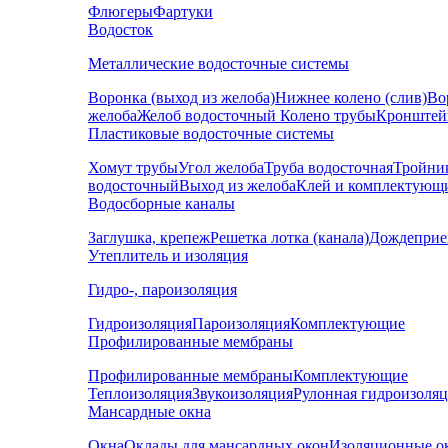
Флюгеры
Фартуки
Водосток
Металлические водосточные системы
Воронка (выход из желоба)
Нижнее колено (слив)
Во
желоба
Желоб водосточный
Колено трубы
Кронштей
Пластиковые водосточные системы
Хомут трубы
Угол желоба
Труба водосточная
Тройни
водосточный
Выход из желоба
Клей и комплектующ
Водосборные каналы
Заглушка, крепеж
Решетка лотка (канала)
Дождеприе
Утеплитель и изоляция
Гидро-, пароизоляция
Гидроизоляция
Пароизоляция
Комплектующие
Профилированные мембраны
Профилированные мембраны
Комплектующие
Теплоизоляция
Звукоизоляция
Рулонная гидроизоля
Мансардные окна
Окна
Оклады для мансардных окон
Изоляционные о