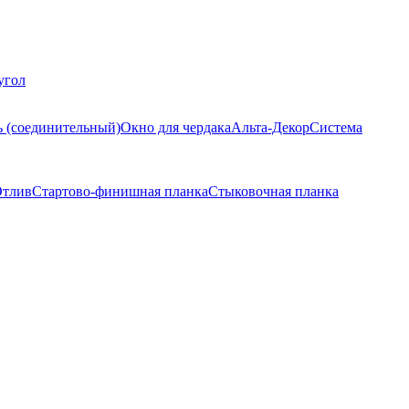
угол
ь (соединительный)
Окно для чердака
Альта-Декор
Система
тлив
Стартово-финишная планка
Стыковочная планка