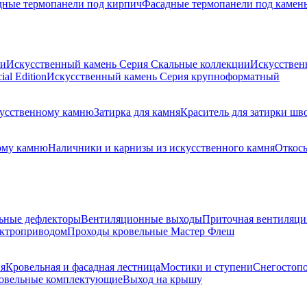
дные термопанели под кирпич
Фасадные термопанели под камен
ии
Искусственный камень Серия Скальные коллекции
Искусствен
al Edition
Искусственный камень Серия крупноформатный
скусственному камню
Затирка для камня
Краситель для затирки шв
ому камню
Наличники и карнизы из искусственного камня
Откосы
ьные дефлекторы
Вентиляционные выходы
Приточная вентиляци
ектроприводом
Проходы кровельные Мастер Флеш
я
Кровельная и фасадная лестница
Мостики и ступени
Снегостоп
овельные комплектующие
Выход на крышу