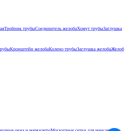
ая
Тройник трубы
Соединитель желоба
Хомут трубы
Заглушка
трубы
Кронштейн желоба
Колено трубы
Заглушка желоба
Желоб
ардные окна и маркизеты
Москитные сетки для мансардных