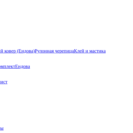
й ковер (Ендова)
Рулонная черепица
Клей и мастика
омплект
Ендова
лист
ры