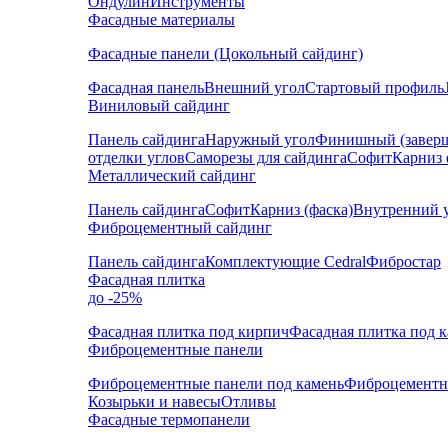
Ондулин
Инструменты
Фасадные материалы
Фасадные панели (Цокольный сайдинг)
Фасадная панель
Внешний угол
Стартовый профиль
Виниловый сайдинг
Панель сайдинга
Наружный угол
Финишный (завер
отделки углов
Саморезы для сайдинга
Софит
Карниз 
Металлический сайдинг
Панель сайдинга
Софит
Карниз (фаска)
Внутренний 
Фиброцементный сайдинг
Панель сайдинга
Комплектующие Cedral
Фибростар
Фасадная плитка
до -25%
Фасадная плитка под кирпич
Фасадная плитка под 
Фиброцементные панели
Фиброцементные панели под камень
Фиброцементн
Козырьки и навесы
Отливы
Фасадные термопанели