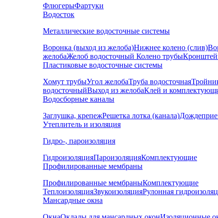
Флюгеры
Фартуки
Водосток
Металлические водосточные системы
Воронка (выход из желоба)
Нижнее колено (слив)
Во
желоба
Желоб водосточный
Колено трубы
Кронштей
Пластиковые водосточные системы
Хомут трубы
Угол желоба
Труба водосточная
Тройни
водосточный
Выход из желоба
Клей и комплектующ
Водосборные каналы
Заглушка, крепеж
Решетка лотка (канала)
Дождеприе
Утеплитель и изоляция
Гидро-, пароизоляция
Гидроизоляция
Пароизоляция
Комплектующие
Профилированные мембраны
Профилированные мембраны
Комплектующие
Теплоизоляция
Звукоизоляция
Рулонная гидроизоля
Мансардные окна
Окна
Оклады для мансардных окон
Изоляционные о