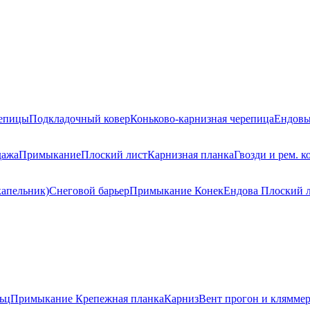
репицы
Подкладочный ковер
Коньково-карнизная черепица
Ендовы
дажа
Примыкание
Плоский лист
Карнизная планка
Гвозди и рем. к
капельник)
Снеговой барьер
Примыкание
Конек
Ендова
Плоский 
ьц
Примыкание
Крепежная планка
Карниз
Вент прогон и клямме