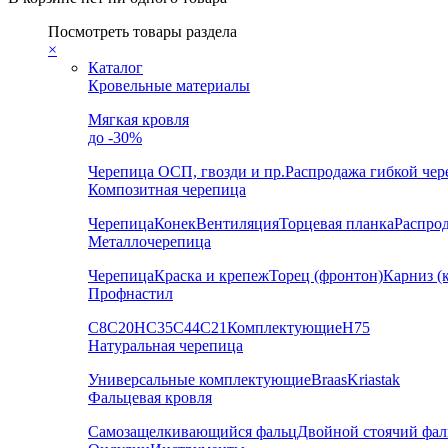
Посмотреть товары раздела
×
Каталог
Кровельные материалы
Мягкая кровля
до -30%
Черепица
ОСП, гвозди и пр.
Распродажа гибкой че
Композитная черепица
Черепица
Конек
Вентиляция
Торцевая планка
Распро
Металлочерепица
Черепица
Краска и крепеж
Торец (фронтон)
Карниз (
Профнастил
С8
С20
НС35
С44
С21
Комплектующие
Н75
Натуральная черепица
Универсальные комплектующие
Braas
Kriastak
Фальцевая кровля
Самозащелкивающийся фальц
Двойной стоячий фал