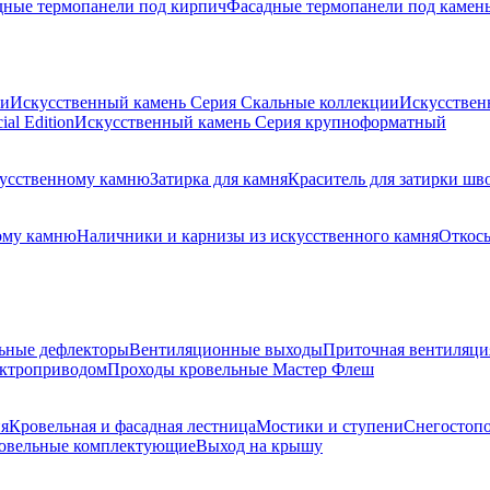
дные термопанели под кирпич
Фасадные термопанели под камен
ии
Искусственный камень Серия Скальные коллекции
Искусствен
al Edition
Искусственный камень Серия крупноформатный
скусственному камню
Затирка для камня
Краситель для затирки шв
ому камню
Наличники и карнизы из искусственного камня
Откосы
ьные дефлекторы
Вентиляционные выходы
Приточная вентиляци
ектроприводом
Проходы кровельные Мастер Флеш
я
Кровельная и фасадная лестница
Мостики и ступени
Снегостоп
овельные комплектующие
Выход на крышу