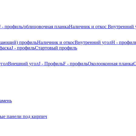
J - профиль/облицовочная планка
Наличник и откос
Внутренний 
шающий) профиль
Наличник и откос
Внутренний угол
H - профил
фаска
J - профиль
Стартовый профиль
угол
Внешний угол
J - Профиль
F - профиль
Околооконная планка
О
камень
ые панели под кирпич