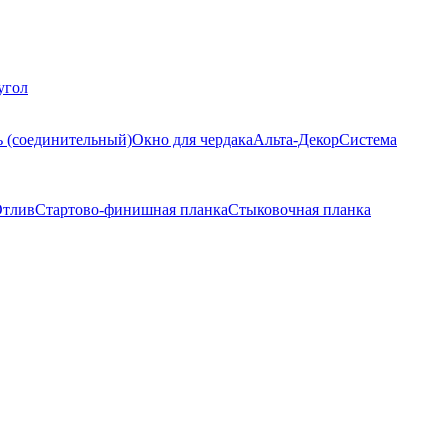
угол
ь (соединительный)
Окно для чердака
Альта-Декор
Система
тлив
Стартово-финишная планка
Стыковочная планка