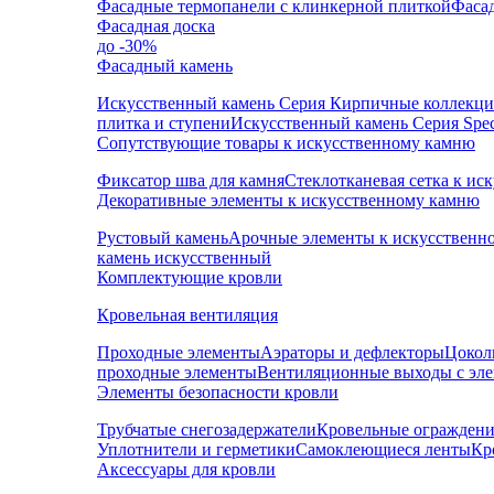
Фасадные термопанели с клинкерной плиткой
Фаса
Фасадная доска
до -30%
Фасадный камень
Искусственный камень Серия Кирпичные коллекц
плитка и ступени
Искусственный камень Серия Speci
Сопутствующие товары к искусственному камню
Фиксатор шва для камня
Стеклотканевая сетка к и
Декоративные элементы к искусственному камню
Рустовый камень
Арочные элементы к искусственн
камень искусственный
Комплектующие кровли
Кровельная вентиляция
Проходные элементы
Аэраторы и дефлекторы
Цокол
проходные элементы
Вентиляционные выходы с эл
Элементы безопасности кровли
Трубчатые снегозадержатели
Кровельные ограждени
Уплотнители и герметики
Самоклеющиеся ленты
Кр
Аксессуары для кровли