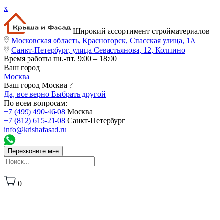
x
Широкий ассортимент стройматериалов
Московская область, Красногорск, Спасская улица, 1А
Санкт-Петербург, улица Севастьянова, 12, Колпино
Время работы
пн.-пт. 9:00 – 18:00
Ваш город
Москва
Ваш город Москва ?
Да, все верно
Выбрать другой
По всем вопросам:
+7 (499) 490-46-08
Москва
+7 (812) 615-21-08
Санкт-Петербург
info@krishafasad.ru
Перезвоните мне
0