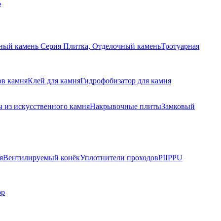
ь
ный камень Серия Плитка, Отделочный камень
Тротуарная
ов камня
Клей для камня
Гидрофобизатор для камня
 из искусственного камня
Накрывочные плиты
Замковый
я
Вентилируемый конёк
Уплотнители проходов
PIIPPU
ор