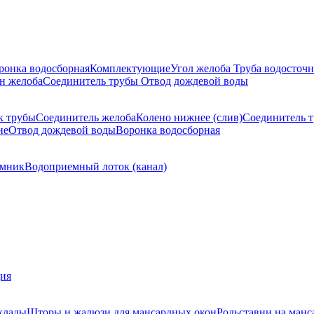
ронка водосборная
Комплектующие
Угол желоба
Труба водосточн
н желоба
Соединитель трубы
Отвод дождевой воды
к трубы
Соединитель желоба
Колено нижнее (слив)
Соединитель 
ие
Отвод дождевой воды
Воронка водосборная
мник
Водоприемный лоток (канал)
ция
клады
Шторы и жалюзи для мансардных окон
Рольставни на манс