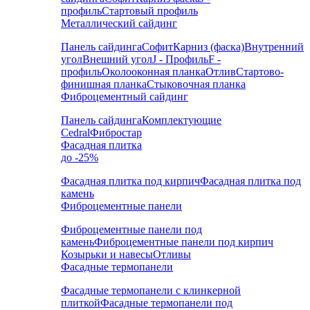
профиль
Стартовый профиль
Металлический сайдинг
Панель сайдинга
Софит
Карниз (фаска)
Внутренний
угол
Внешний угол
J - Профиль
F -
профиль
Околооконная планка
Отлив
Стартово-
финишная планка
Стыковочная планка
Фиброцементный сайдинг
Панель сайдинга
Комплектующие
Cedral
Фибростар
Фасадная плитка
до -25%
Фасадная плитка под кирпич
Фасадная плитка под
камень
Фиброцементные панели
Фиброцементные панели под
камень
Фиброцементные панели под кирпич
Козырьки и навесы
Отливы
Фасадные термопанели
Фасадные термопанели с клинкерной
плиткой
Фасадные термопанели под