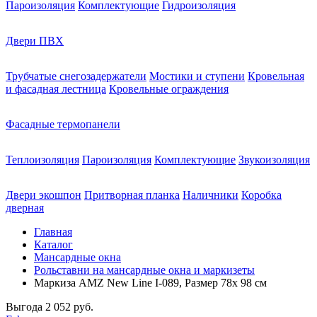
Пароизоляция
Комплектующие
Гидроизоляция
Двери ПВХ
Трубчатые снегозадержатели
Мостики и ступени
Кровельная
и фасадная лестница
Кровельные ограждения
Фасадные термопанели
Теплоизоляция
Пароизоляция
Комплектующие
Звукоизоляция
Двери экошпон
Притворная планка
Наличники
Коробка
дверная
Главная
Каталог
Мансардные окна
Рольставни на мансардные окна и маркизеты
Маркиза AMZ New Line I-089, Размер 78х 98 см
Выгода
2 052 руб.