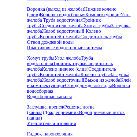
Воронка (выход из желоба)
Нижнее колено
(слив)
Воронка водосборная
Комплектующие
Угол
желоба
Труба водосточная
Тройник
трубы
Соединитель желоба
Хомут трубы
Заглушка
желоба
Желоб водосточный
Колено
трубы
Кронштейн желоба
Соединитель трубы
Отвод дождевой воды
Пластиковые водосточные системы
Хомут трубы
Угол желоба
Труба
водосточная
Тройник трубы
Соединитель
желоба
Колено нижнее (слив)
Соединитель
трубы
Кронштейн желоба
Колено трубы
Заглушка
желоба
Желоб водосточный
Выход из желоба
Клей
и комплектующие
Отвод дождевой воды
Воронка
водосборная
Водосборные каналы
Заглушка, крепеж
Решетка лотка
(канала)
Дождеприемник
Водоприемный лоток
(канал)
Утеплитель и изоляция
Гидро-, пароизоляция