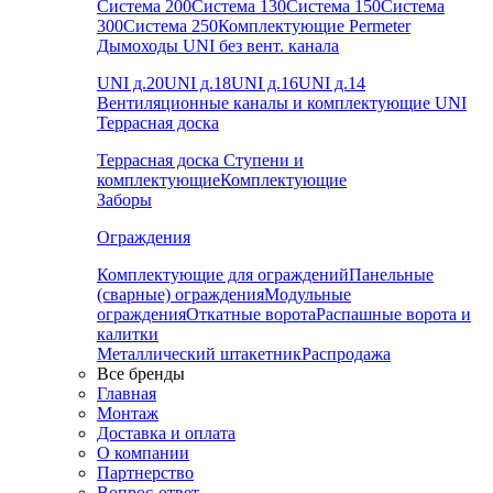
Система 200
Система 130
Система 150
Система
300
Система 250
Комплектующие Permeter
Дымоходы UNI без вент. канала
UNI д.20
UNI д.18
UNI д.16
UNI д.14
Вентиляционные каналы и комплектующие UNI
Террасная доска
Террасная доска
Ступени и
комплектующие
Комплектующие
Заборы
Ограждения
Комплектующие для ограждений
Панельные
(сварные) ограждения
Модульные
ограждения
Откатные ворота
Распашные ворота и
калитки
Металлический штакетник
Распродажа
Все бренды
Главная
Монтаж
Доставка и оплата
О компании
Партнерство
Вопрос-ответ