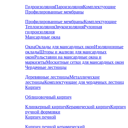
Гидроизоляция
Пароизоляция
Комплектующие
Профилированные мембраны
Профилированные мембраны
Комплектующие
Теплоизоляция
Звукоизоляция
Рулонная
гидроизоляция
Мансардные окна
Окна
Оклады для мансардных окон
Изоляционные
оклады
Шторы и жалюзи для мансардных
окон
Рольставни на мансардные окна и
маркизеты
Москитные сетки для мансардных окон
Чердачные лестницы
Деревянные лестницы
Металлические
лестницы
Комплектующие для чердачных лестниц
Кирпич
Облицовочный кирпич
Клинкерный кирпич
Керамический кирпич
Кирпич
ручной формовки
Кирпич печной
Кирпич печной керамический