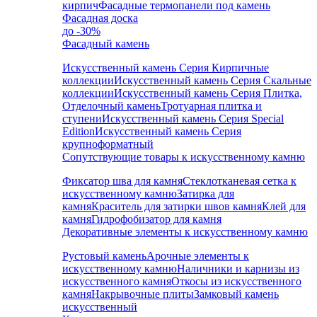
кирпич
Фасадные термопанели под камень
Фасадная доска
до -30%
Фасадный камень
Искусственный камень Серия Кирпичные
коллекции
Искусственный камень Серия Скальные
коллекции
Искусственный камень Серия Плитка,
Отделочный камень
Тротуарная плитка и
ступени
Искусственный камень Серия Special
Edition
Искусственный камень Серия
крупноформатный
Сопутствующие товары к искусственному камню
Фиксатор шва для камня
Стеклотканевая сетка к
искусственному камню
Затирка для
камня
Краситель для затирки швов камня
Клей для
камня
Гидрофобизатор для камня
Декоративные элементы к искусственному камню
Рустовый камень
Арочные элементы к
искусственному камню
Наличники и карнизы из
искусственного камня
Откосы из искусственного
камня
Накрывочные плиты
Замковый камень
искусственный