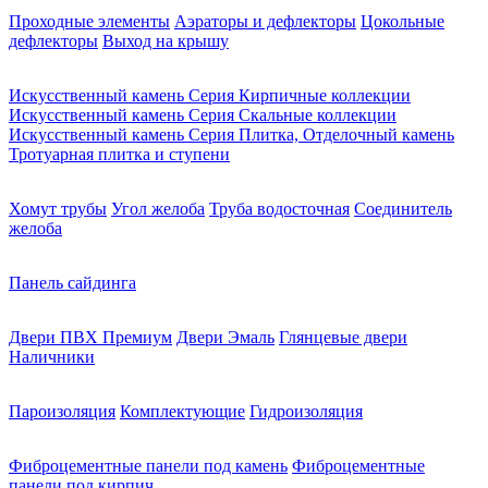
Проходные элементы
Аэраторы и дефлекторы
Цокольные
дефлекторы
Выход на крышу
Искусственный камень Серия Кирпичные коллекции
Искусственный камень Серия Скальные коллекции
Искусственный камень Серия Плитка, Отделочный камень
Тротуарная плитка и ступени
Хомут трубы
Угол желоба
Труба водосточная
Соединитель
желоба
Панель сайдинга
Двери ПВХ Премиум
Двери Эмаль
Глянцевые двери
Наличники
Пароизоляция
Комплектующие
Гидроизоляция
Фиброцементные панели под камень
Фиброцементные
панели под кирпич