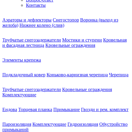
Контакты
Аэраторы и дефлекторы
Снегостопор
Воронка (выход из
желоба)
Нижнее колено (слив)
Трубчатые снегозадержатели
Мостики и ступени
Кровельная
и фасадная лестница
Кровельные ограждения
Элементы крепежа
Подкладочный ковер
Коньково-карнизная черепица
Черепица
Трубчатые снегозадержатели
Кровельные ограждения
Комплектующие
Ендова
Торцевая планка
Примыкание
Гвозди и рем. комплект
Пароизоляция
Комплектующие
Гидроизоляция
Обустройство
примыканий