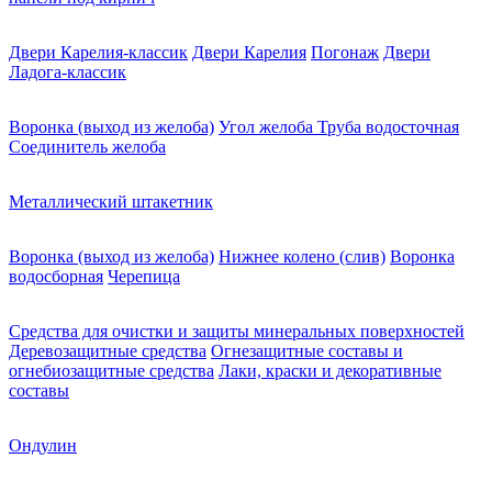
Двери Карелия-классик
Двери Карелия
Погонаж
Двери
Ладога-классик
Воронка (выход из желоба)
Угол желоба
Труба водосточная
Соединитель желоба
Металлический штакетник
Воронка (выход из желоба)
Нижнее колено (слив)
Воронка
водосборная
Черепица
Средства для очистки и защиты минеральных поверхностей
Деревозащитные средства
Огнезащитные составы и
огнебиозащитные средства
Лаки, краски и декоративные
составы
Ондулин