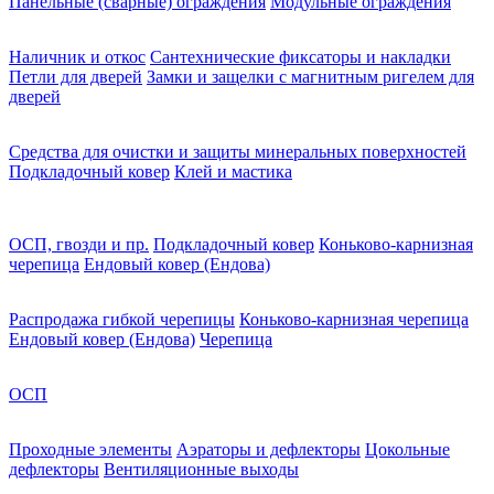
Панельные (сварные) ограждения
Модульные ограждения
Наличник и откос
Сантехнические фиксаторы и накладки
Петли для дверей
Замки и защелки с магнитным ригелем для
дверей
Средства для очистки и защиты минеральных поверхностей
Подкладочный ковер
Клей и мастика
ОСП, гвозди и пр.
Подкладочный ковер
Коньково-карнизная
черепица
Ендовый ковер (Ендова)
Распродажа гибкой черепицы
Коньково-карнизная черепица
Ендовый ковер (Ендова)
Черепица
ОСП
Проходные элементы
Аэраторы и дефлекторы
Цокольные
дефлекторы
Вентиляционные выходы