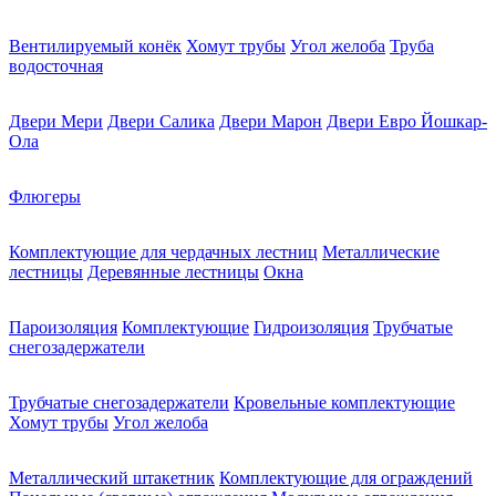
Вентилируемый конёк
Хомут трубы
Угол желоба
Труба
водосточная
Двери Мери
Двери Салика
Двери Марон
Двери Евро Йошкар-
Ола
Флюгеры
Комплектующие для чердачных лестниц
Металлические
лестницы
Деревянные лестницы
Окна
Пароизоляция
Комплектующие
Гидроизоляция
Трубчатые
снегозадержатели
Трубчатые снегозадержатели
Кровельные комплектующие
Хомут трубы
Угол желоба
Металлический штакетник
Комплектующие для ограждений