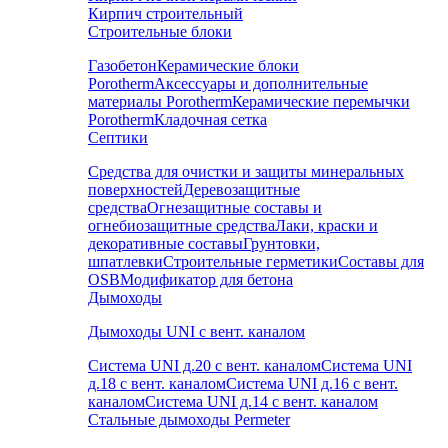
Кирпич строительный
Строительные блоки
Газобетон
Керамические блоки
Porotherm
Аксессуары и дополнительные
материалы Porotherm
Керамические перемычки
Porotherm
Кладочная сетка
Септики
Средства для очистки и защиты минеральных
поверхностей
Деревозащитные
средства
Огнезащитные составы и
огнебиозащитные средства
Лаки, краски и
декоративные составы
Грунтовки,
шпатлевки
Строительные герметики
Составы для
OSB
Модификатор для бетона
Дымоходы
Дымоходы UNI с вент. каналом
Система UNI д.20 с вент. каналом
Система UNI
д.18 с вент. каналом
Система UNI д.16 с вент.
каналом
Система UNI д.14 с вент. каналом
Стальные дымоходы Permeter