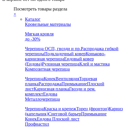
Посмотреть товары раздела
×
Каталог
Кровельные материалы
Мягкая кровля
до -30%
Черепица
ОСП, гвозди и пр.
Распродажа гибкой
черепицы
Подкладочный ковер
Коньково-
карнизная черепица
Ендовый ковер
(Ендова)
Рулонная черепица
Клей и мастика
Композитная черепица
Черепица
Конек
Вентиляция
Торцевая
планка
Распродажа
Примыкание
Плоский
лист
Карнизная планка
Гвозди и рем.
комплект
Ендова
Металлочерепица
Черепица
Краска и крепеж
Торец (фронтон)
Карниз
(капельник)
Снеговой барьер
Примыкание
Конек
Ендова
Плоский лист
Профнастил