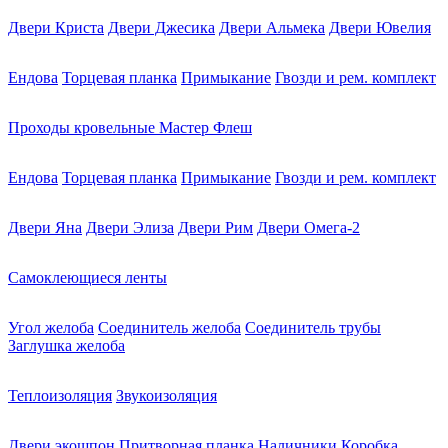
Двери Криста
Двери Джесика
Двери Альмека
Двери Ювелия
Ендова
Торцевая планка
Примыкание
Гвозди и рем. комплект
Проходы кровельные Мастер Флеш
Ендова
Торцевая планка
Примыкание
Гвозди и рем. комплект
Двери Яна
Двери Элиза
Двери Рим
Двери Омега-2
Самоклеющиеся ленты
Угол желоба
Соединитель желоба
Соединитель трубы
Заглушка желоба
Теплоизоляция
Звукоизоляция
Двери экошпон
Притворная планка
Наличники
Коробка