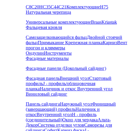
С8
С20
НС35
С44
С21
Комплектующие
Н75
Натуральная черепица
Универсальные комплектующие
Braas
Kriastak
Фальцевая кровля
Самозащелкивающийся фальц
Двойной стоячий
фальц
Примыкание
Крепежная планка
Карниз
Вент
прогон и кляммеры
Ондулин
Инструменты
Фасадные материалы
Фасадные панели (Цокольный сайдинг)
Фасадная панель
Внешний угол
Стартовый
профиль
J - профиль/облицовочная
планка
Наличник и откос
Внутренний угол
Виниловый сайдинг
Панель сайдинга
Наружный угол
Финишный
(завершающий) профиль
Наличник и
откос
Внутренний угол
H - профиль
(соединительный)
Окно для чердака
Альта-
Декор
Система отделки углов
Саморезы для
сайдинга
Софит
Карниз фаска
J -