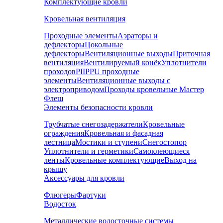
Комплектующие кровли
Кровельная вентиляция
Проходные элементы
Аэраторы и
дефлекторы
Цокольные
дефлекторы
Вентиляционные выходы
Приточная
вентиляция
Вентилируемый конёк
Уплотнители
проходов
PIIPPU проходные
элементы
Вентиляционные выходы с
электроприводом
Проходы кровельные Мастер
Флеш
Элементы безопасности кровли
Трубчатые снегозадержатели
Кровельные
ограждения
Кровельная и фасадная
лестница
Мостики и ступени
Снегостопор
Уплотнители и герметики
Самоклеющиеся
ленты
Кровельные комплектующие
Выход на
крышу
Аксессуары для кровли
Флюгеры
Фартуки
Водосток
Металлические водосточные системы