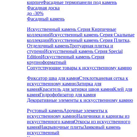
кирпич
Фасадные термопанели под камень
Фасадная доска
до -30%
Фасадный камень
Искусственный камень Серия Кирпичные
коллекции
Искусственный камень Серия Скальные
коллекции
Искусственный камень Серия Плитка,
Отделочный камень
Тротуарная плитка и
ступени
Искусственный камень Серия Special
Edition
Искусственный камень Серия
крупноформатный
Сопутствующие товары к искусственному камню
Фиксатор шва для камня
Стеклотканевая сетка к
искусственному камню
Затирка для
камня
Краситель для затирки швов камня
Клей для
камня
Гидрофобизатор для камня
Декоративные элементы к искусственному камню
Рустовый камень
Арочные элементы к
искусственному камню
Наличники и карнизы из
искусственного камня
Откосы из искусственного
камня
Накрывочные плиты
Замковый камень
искусственный