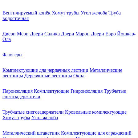
Вентилируемый конёк
Хомут трубы
Угол желоба
Труба
водосточная
Двери Мери
Двери Салика
Двери Марон
Двери Евро Йошкар-
Ола
Флюгеры
Комплектующие для чердачных лестниц
Металлические
лестницы
Деревянные лестницы
Окна
Пароизоляция
Комплектующие
Гидроизоляция
Трубчатые
снегозадержатели
Трубчатые снегозадержатели
Кровельные комплектующие
Хомут трубы
Угол желоба
Металлический штакетник
Комплектующие для ограждений