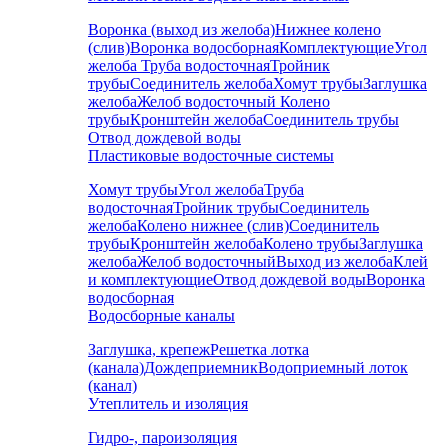
Воронка (выход из желоба)
Нижнее колено
(слив)
Воронка водосборная
Комплектующие
Угол
желоба
Труба водосточная
Тройник
трубы
Соединитель желоба
Хомут трубы
Заглушка
желоба
Желоб водосточный
Колено
трубы
Кронштейн желоба
Соединитель трубы
Отвод дождевой воды
Пластиковые водосточные системы
Хомут трубы
Угол желоба
Труба
водосточная
Тройник трубы
Соединитель
желоба
Колено нижнее (слив)
Соединитель
трубы
Кронштейн желоба
Колено трубы
Заглушка
желоба
Желоб водосточный
Выход из желоба
Клей
и комплектующие
Отвод дождевой воды
Воронка
водосборная
Водосборные каналы
Заглушка, крепеж
Решетка лотка
(канала)
Дождеприемник
Водоприемный лоток
(канал)
Утеплитель и изоляция
Гидро-, пароизоляция