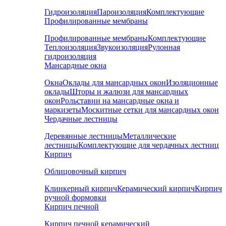
Гидроизоляция
Пароизоляция
Комплектующие
Профилированные мембраны
Профилированные мембраны
Комплектующие
Теплоизоляция
Звукоизоляция
Рулонная
гидроизоляция
Мансардные окна
Окна
Оклады для мансардных окон
Изоляционные
оклады
Шторы и жалюзи для мансардных
окон
Рольставни на мансардные окна и
маркизеты
Москитные сетки для мансардных окон
Чердачные лестницы
Деревянные лестницы
Металлические
лестницы
Комплектующие для чердачных лестниц
Кирпич
Облицовочный кирпич
Клинкерный кирпич
Керамический кирпич
Кирпич
ручной формовки
Кирпич печной
Кирпич печной керамический