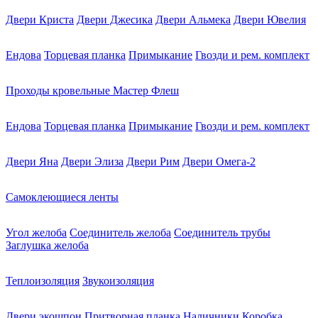
Двери Криста
Двери Джесика
Двери Альмека
Двери Ювелия
Ендова
Торцевая планка
Примыкание
Гвозди и рем. комплект
Проходы кровельные Мастер Флеш
Ендова
Торцевая планка
Примыкание
Гвозди и рем. комплект
Двери Яна
Двери Элиза
Двери Рим
Двери Омега-2
Самоклеющиеся ленты
Угол желоба
Соединитель желоба
Соединитель трубы
Заглушка желоба
Теплоизоляция
Звукоизоляция
Двери экошпон
Притворная планка
Наличники
Коробка