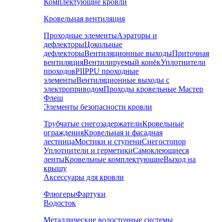
Комплектующие кровли
Кровельная вентиляция
Проходные элементы
Аэраторы и
дефлекторы
Цокольные
дефлекторы
Вентиляционные выходы
Приточная
вентиляция
Вентилируемый конёк
Уплотнители
проходов
PIIPPU проходные
элементы
Вентиляционные выходы с
электроприводом
Проходы кровельные Мастер
Флеш
Элементы безопасности кровли
Трубчатые снегозадержатели
Кровельные
ограждения
Кровельная и фасадная
лестница
Мостики и ступени
Снегостопор
Уплотнители и герметики
Самоклеющиеся
ленты
Кровельные комплектующие
Выход на
крышу
Аксессуары для кровли
Флюгеры
Фартуки
Водосток
Металлические водосточные системы