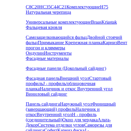
С8
С20
НС35
С44
С21
Комплектующие
Н75
Натуральная черепица
Универсальные комплектующие
Braas
Kriastak
Фальцевая кровля
Самозащелкивающийся фальц
Двойной стоячий
фальц
Примыкание
Крепежная планка
Карниз
Вент
прогон и кляммеры
Ондулин
Инструменты
Фасадные материалы
Фасадные панели (Цокольный сайдинг)
Фасадная панель
Внешний угол
Стартовый
профиль
J - профиль/облицовочная
планка
Наличник и откос
Внутренний угол
Виниловый сайдинг
Панель сайдинга
Наружный угол
Финишный
(завершающий) профиль
Наличник и
откос
Внутренний угол
H - профиль
(соединительный)
Окно для чердака
Альта-
Декор
Система отделки углов
Саморезы для
сайдинга
Софит
Карниз фаска
J -