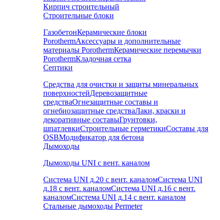
Кирпич строительный
Строительные блоки
Газобетон
Керамические блоки
Porotherm
Аксессуары и дополнительные
материалы Porotherm
Керамические перемычки
Porotherm
Кладочная сетка
Септики
Средства для очистки и защиты минеральных
поверхностей
Деревозащитные
средства
Огнезащитные составы и
огнебиозащитные средства
Лаки, краски и
декоративные составы
Грунтовки,
шпатлевки
Строительные герметики
Составы для
OSB
Модификатор для бетона
Дымоходы
Дымоходы UNI с вент. каналом
Система UNI д.20 с вент. каналом
Система UNI
д.18 с вент. каналом
Система UNI д.16 с вент.
каналом
Система UNI д.14 с вент. каналом
Стальные дымоходы Permeter