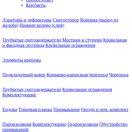
Контакты
Аэраторы и дефлекторы
Снегостопор
Воронка (выход из
желоба)
Нижнее колено (слив)
Трубчатые снегозадержатели
Мостики и ступени
Кровельная
и фасадная лестница
Кровельные ограждения
Элементы крепежа
Подкладочный ковер
Коньково-карнизная черепица
Черепица
Трубчатые снегозадержатели
Кровельные ограждения
Комплектующие
Ендова
Торцевая планка
Примыкание
Гвозди и рем. комплект
Пароизоляция
Комплектующие
Гидроизоляция
Обустройство
примыканий