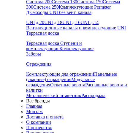
Система 200
Система 130
Система 150
Система
300
Система 250
Комплектующие Permeter
Дымоходы UNI без вент. канала
UNI д.20
UNI д.18
UNI д.16
UNI д.14
Вентиляционные каналы и комплектующие UNI
Террасная доска
Террасная доска
Ступени и
комплектующие
Комплектующие
Заборы
Ограждения
Комплектующие для ограждений
Панельные
(сварные) ограждения
Модульные
ограждения
Откатные ворота
Распашные ворота и
калитки
Металлический штакетник
Распродажа
Все бренды
Главная
Монтаж
Доставка и оплата
О компании
Партнерство
Вопрос-ответ