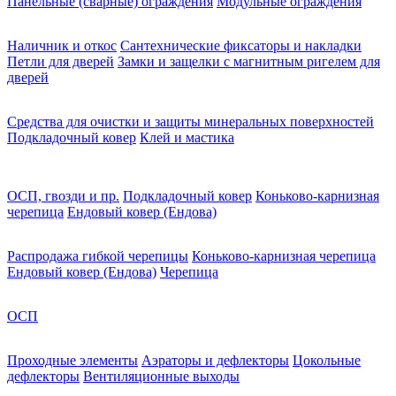
Панельные (сварные) ограждения
Модульные ограждения
Наличник и откос
Сантехнические фиксаторы и накладки
Петли для дверей
Замки и защелки с магнитным ригелем для
дверей
Средства для очистки и защиты минеральных поверхностей
Подкладочный ковер
Клей и мастика
ОСП, гвозди и пр.
Подкладочный ковер
Коньково-карнизная
черепица
Ендовый ковер (Ендова)
Распродажа гибкой черепицы
Коньково-карнизная черепица
Ендовый ковер (Ендова)
Черепица
ОСП
Проходные элементы
Аэраторы и дефлекторы
Цокольные
дефлекторы
Вентиляционные выходы