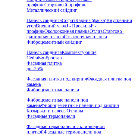
профиль
Стартовый профиль
Металлический сайдинг
Панель сайдинга
Софит
Карниз (фаска)
Внутренний
угол
Внешний угол
J - Профиль
F -
профиль
Околооконная планка
Отлив
Стартово-
финишная планка
Стыковочная планка
Фиброцементный сайдинг
Панель сайдинга
Комплектующие
Cedral
Фибростар
Фасадная плитка
до -25%
Фасадная плитка под кирпич
Фасадная плитка под
камень
Фиброцементные панели
Фиброцементные панели под
камень
Фиброцементные панели под кирпич
Козырьки и навесы
Отливы
Фасадные термопанели
Фасадные термопанели с клинкерной
плиткой
Фасадные термопанели под