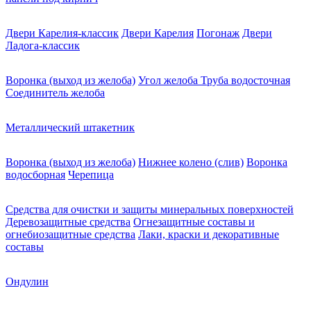
Двери Карелия-классик
Двери Карелия
Погонаж
Двери
Ладога-классик
Воронка (выход из желоба)
Угол желоба
Труба водосточная
Соединитель желоба
Металлический штакетник
Воронка (выход из желоба)
Нижнее колено (слив)
Воронка
водосборная
Черепица
Средства для очистки и защиты минеральных поверхностей
Деревозащитные средства
Огнезащитные составы и
огнебиозащитные средства
Лаки, краски и декоративные
составы
Ондулин