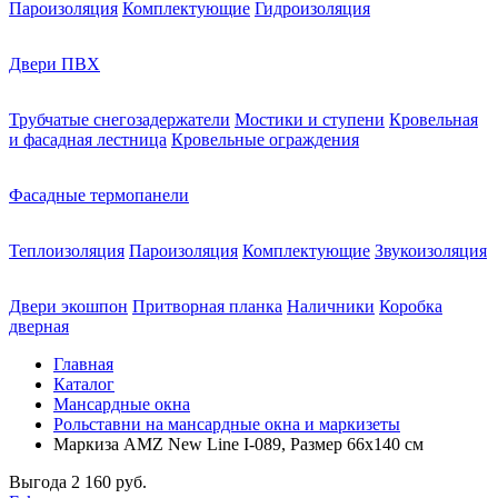
Пароизоляция
Комплектующие
Гидроизоляция
Двери ПВХ
Трубчатые снегозадержатели
Мостики и ступени
Кровельная
и фасадная лестница
Кровельные ограждения
Фасадные термопанели
Теплоизоляция
Пароизоляция
Комплектующие
Звукоизоляция
Двери экошпон
Притворная планка
Наличники
Коробка
дверная
Главная
Каталог
Мансардные окна
Рольставни на мансардные окна и маркизеты
Маркиза AMZ New Line I-089, Размер 66х140 см
Выгода
2 160 руб.