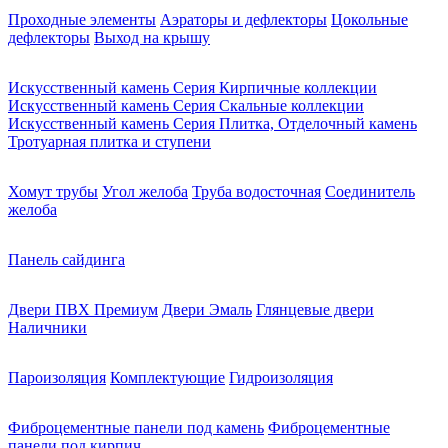
Проходные элементы
Аэраторы и дефлекторы
Цокольные
дефлекторы
Выход на крышу
Искусственный камень Серия Кирпичные коллекции
Искусственный камень Серия Скальные коллекции
Искусственный камень Серия Плитка, Отделочный камень
Тротуарная плитка и ступени
Хомут трубы
Угол желоба
Труба водосточная
Соединитель
желоба
Панель сайдинга
Двери ПВХ Премиум
Двери Эмаль
Глянцевые двери
Наличники
Пароизоляция
Комплектующие
Гидроизоляция
Фиброцементные панели под камень
Фиброцементные
панели под кирпич