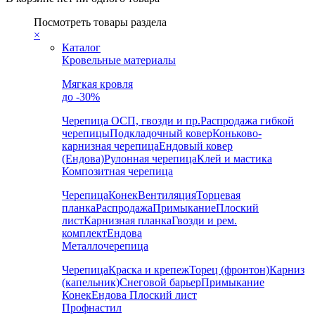
Посмотреть товары раздела
×
Каталог
Кровельные материалы
Мягкая кровля
до -30%
Черепица
ОСП, гвозди и пр.
Распродажа гибкой
черепицы
Подкладочный ковер
Коньково-
карнизная черепица
Ендовый ковер
(Ендова)
Рулонная черепица
Клей и мастика
Композитная черепица
Черепица
Конек
Вентиляция
Торцевая
планка
Распродажа
Примыкание
Плоский
лист
Карнизная планка
Гвозди и рем.
комплект
Ендова
Металлочерепица
Черепица
Краска и крепеж
Торец (фронтон)
Карниз
(капельник)
Снеговой барьер
Примыкание
Конек
Ендова
Плоский лист
Профнастил