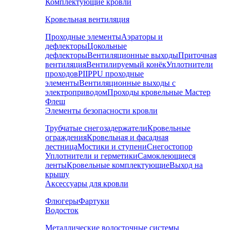
Комплектующие кровли
Кровельная вентиляция
Проходные элементы
Аэраторы и
дефлекторы
Цокольные
дефлекторы
Вентиляционные выходы
Приточная
вентиляция
Вентилируемый конёк
Уплотнители
проходов
PIIPPU проходные
элементы
Вентиляционные выходы с
электроприводом
Проходы кровельные Мастер
Флеш
Элементы безопасности кровли
Трубчатые снегозадержатели
Кровельные
ограждения
Кровельная и фасадная
лестница
Мостики и ступени
Снегостопор
Уплотнители и герметики
Самоклеющиеся
ленты
Кровельные комплектующие
Выход на
крышу
Аксессуары для кровли
Флюгеры
Фартуки
Водосток
Металлические водосточные системы