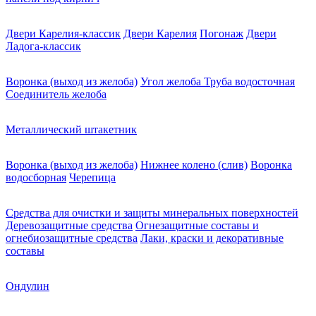
Двери Карелия-классик
Двери Карелия
Погонаж
Двери
Ладога-классик
Воронка (выход из желоба)
Угол желоба
Труба водосточная
Соединитель желоба
Металлический штакетник
Воронка (выход из желоба)
Нижнее колено (слив)
Воронка
водосборная
Черепица
Средства для очистки и защиты минеральных поверхностей
Деревозащитные средства
Огнезащитные составы и
огнебиозащитные средства
Лаки, краски и декоративные
составы
Ондулин