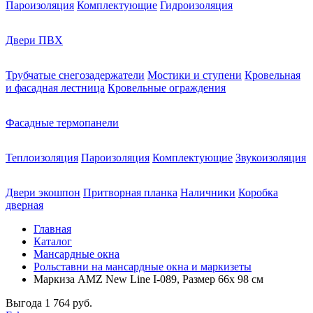
Пароизоляция
Комплектующие
Гидроизоляция
Двери ПВХ
Трубчатые снегозадержатели
Мостики и ступени
Кровельная
и фасадная лестница
Кровельные ограждения
Фасадные термопанели
Теплоизоляция
Пароизоляция
Комплектующие
Звукоизоляция
Двери экошпон
Притворная планка
Наличники
Коробка
дверная
Главная
Каталог
Мансардные окна
Рольставни на мансардные окна и маркизеты
Маркиза AMZ New Line I-089, Размер 66х 98 см
Выгода
1 764 руб.