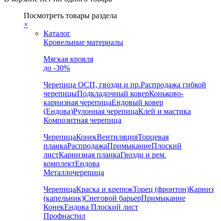
Посмотреть товары раздела
×
Каталог
Кровельные материалы
Мягкая кровля
до -30%
Черепица
ОСП, гвозди и пр.
Распродажа гибкой
черепицы
Подкладочный ковер
Коньково-
карнизная черепица
Ендовый ковер
(Ендова)
Рулонная черепица
Клей и мастика
Композитная черепица
Черепица
Конек
Вентиляция
Торцевая
планка
Распродажа
Примыкание
Плоский
лист
Карнизная планка
Гвозди и рем.
комплект
Ендова
Металлочерепица
Черепица
Краска и крепеж
Торец (фронтон)
Карниз
(капельник)
Снеговой барьер
Примыкание
Конек
Ендова
Плоский лист
Профнастил