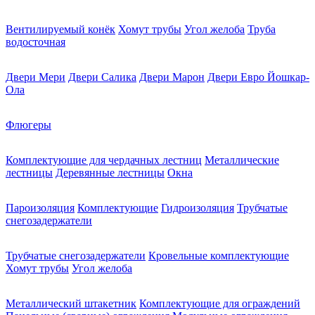
Вентилируемый конёк
Хомут трубы
Угол желоба
Труба
водосточная
Двери Мери
Двери Салика
Двери Марон
Двери Евро Йошкар-
Ола
Флюгеры
Комплектующие для чердачных лестниц
Металлические
лестницы
Деревянные лестницы
Окна
Пароизоляция
Комплектующие
Гидроизоляция
Трубчатые
снегозадержатели
Трубчатые снегозадержатели
Кровельные комплектующие
Хомут трубы
Угол желоба
Металлический штакетник
Комплектующие для ограждений