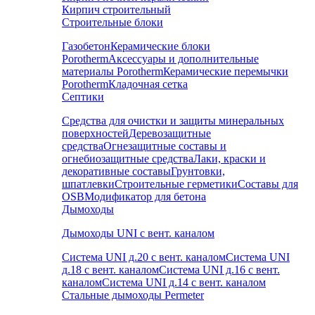
Кирпич строительный
Строительные блоки
Газобетон
Керамические блоки
Porotherm
Аксессуары и дополнительные
материалы Porotherm
Керамические перемычки
Porotherm
Кладочная сетка
Септики
Средства для очистки и защиты минеральных
поверхностей
Деревозащитные
средства
Огнезащитные составы и
огнебиозащитные средства
Лаки, краски и
декоративные составы
Грунтовки,
шпатлевки
Строительные герметики
Составы для
OSB
Модификатор для бетона
Дымоходы
Дымоходы UNI с вент. каналом
Система UNI д.20 с вент. каналом
Система UNI
д.18 с вент. каналом
Система UNI д.16 с вент.
каналом
Система UNI д.14 с вент. каналом
Стальные дымоходы Permeter