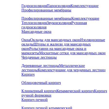
Гидроизоляция
Пароизоляция
Комплектующие
Профилированные мембраны
Профилированные мембраны
Комплектующие
Теплоизоляция
Звукоизоляция
Рулонная
гидроизоляция
Мансардные окна
Окна
Оклады для мансардных окон
Изоляционные
оклады
Шторы и жалюзи для мансардных
окон
Рольставни на мансардные окна и
маркизеты
Москитные сетки для мансардных окон
Чердачные лестницы
Деревянные лестницы
Металлические
лестницы
Комплектующие для чердачных лестниц
Кирпич
Облицовочный кирпич
Клинкерный кирпич
Керамический кирпич
Кирпич
ручной формовки
Кирпич печной
Кирпич печной керамический