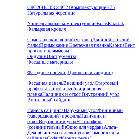
С8
С20
НС35
С44
С21
Комплектующие
Н75
Натуральная черепица
Универсальные комплектующие
Braas
Kriastak
Фальцевая кровля
Самозащелкивающийся фальц
Двойной стоячий
фальц
Примыкание
Крепежная планка
Карниз
Вент
прогон и кляммеры
Ондулин
Инструменты
Фасадные материалы
Фасадные панели (Цокольный сайдинг)
Фасадная панель
Внешний угол
Стартовый
профиль
J - профиль/облицовочная
планка
Наличник и откос
Внутренний угол
Виниловый сайдинг
Панель сайдинга
Наружный угол
Финишный
(завершающий) профиль
Наличник и
откос
Внутренний угол
H - профиль
(соединительный)
Окно для чердака
Альта-
Декор
Система отделки углов
Саморезы для
сайдинга
Софит
Карниз фаска
J -