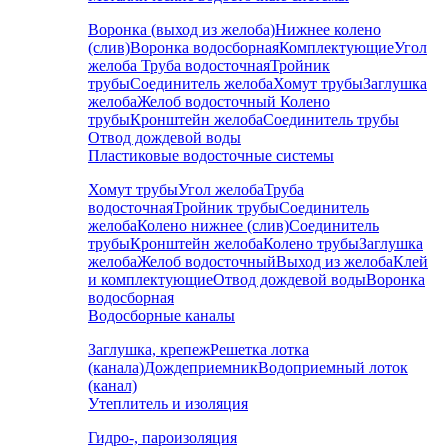
Воронка (выход из желоба)
Нижнее колено
(слив)
Воронка водосборная
Комплектующие
Угол
желоба
Труба водосточная
Тройник
трубы
Соединитель желоба
Хомут трубы
Заглушка
желоба
Желоб водосточный
Колено
трубы
Кронштейн желоба
Соединитель трубы
Отвод дождевой воды
Пластиковые водосточные системы
Хомут трубы
Угол желоба
Труба
водосточная
Тройник трубы
Соединитель
желоба
Колено нижнее (слив)
Соединитель
трубы
Кронштейн желоба
Колено трубы
Заглушка
желоба
Желоб водосточный
Выход из желоба
Клей
и комплектующие
Отвод дождевой воды
Воронка
водосборная
Водосборные каналы
Заглушка, крепеж
Решетка лотка
(канала)
Дождеприемник
Водоприемный лоток
(канал)
Утеплитель и изоляция
Гидро-, пароизоляция