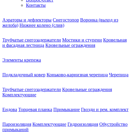
Контакты
Аэраторы и дефлекторы
Снегостопор
Воронка (выход из
желоба)
Нижнее колено (слив)
Трубчатые снегозадержатели
Мостики и ступени
Кровельная
и фасадная лестница
Кровельные ограждения
Элементы крепежа
Подкладочный ковер
Коньково-карнизная черепица
Черепица
Трубчатые снегозадержатели
Кровельные ограждения
Комплектующие
Ендова
Торцевая планка
Примыкание
Гвозди и рем. комплект
Пароизоляция
Комплектующие
Гидроизоляция
Обустройство
примыканий