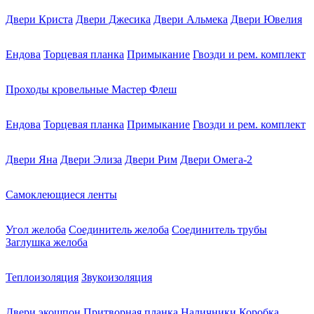
Двери Криста
Двери Джесика
Двери Альмека
Двери Ювелия
Ендова
Торцевая планка
Примыкание
Гвозди и рем. комплект
Проходы кровельные Мастер Флеш
Ендова
Торцевая планка
Примыкание
Гвозди и рем. комплект
Двери Яна
Двери Элиза
Двери Рим
Двери Омега-2
Самоклеющиеся ленты
Угол желоба
Соединитель желоба
Соединитель трубы
Заглушка желоба
Теплоизоляция
Звукоизоляция
Двери экошпон
Притворная планка
Наличники
Коробка