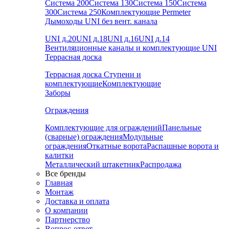
Система 200
Система 130
Система 150
Система
300
Система 250
Комплектующие Permeter
Дымоходы UNI без вент. канала
UNI д.20
UNI д.18
UNI д.16
UNI д.14
Вентиляционные каналы и комплектующие UNI
Террасная доска
Террасная доска
Ступени и
комплектующие
Комплектующие
Заборы
Ограждения
Комплектующие для ограждений
Панельные
(сварные) ограждения
Модульные
ограждения
Откатные ворота
Распашные ворота и
калитки
Металлический штакетник
Распродажа
Все бренды
Главная
Монтаж
Доставка и оплата
О компании
Партнерство
Вопрос-ответ