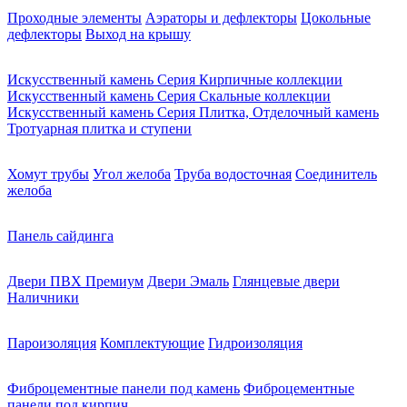
Проходные элементы
Аэраторы и дефлекторы
Цокольные
дефлекторы
Выход на крышу
Искусственный камень Серия Кирпичные коллекции
Искусственный камень Серия Скальные коллекции
Искусственный камень Серия Плитка, Отделочный камень
Тротуарная плитка и ступени
Хомут трубы
Угол желоба
Труба водосточная
Соединитель
желоба
Панель сайдинга
Двери ПВХ Премиум
Двери Эмаль
Глянцевые двери
Наличники
Пароизоляция
Комплектующие
Гидроизоляция
Фиброцементные панели под камень
Фиброцементные
панели под кирпич