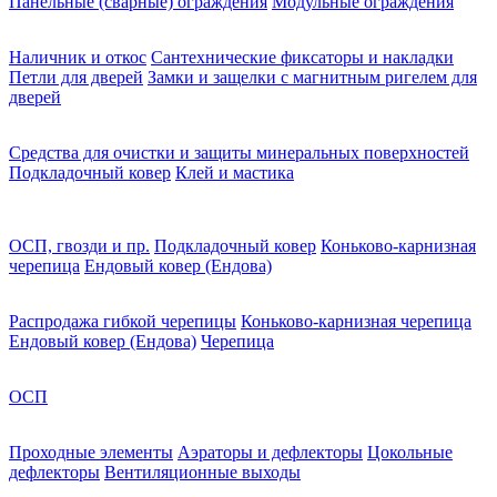
Панельные (сварные) ограждения
Модульные ограждения
Наличник и откос
Сантехнические фиксаторы и накладки
Петли для дверей
Замки и защелки с магнитным ригелем для
дверей
Средства для очистки и защиты минеральных поверхностей
Подкладочный ковер
Клей и мастика
ОСП, гвозди и пр.
Подкладочный ковер
Коньково-карнизная
черепица
Ендовый ковер (Ендова)
Распродажа гибкой черепицы
Коньково-карнизная черепица
Ендовый ковер (Ендова)
Черепица
ОСП
Проходные элементы
Аэраторы и дефлекторы
Цокольные
дефлекторы
Вентиляционные выходы