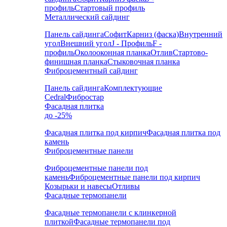
профиль
Стартовый профиль
Металлический сайдинг
Панель сайдинга
Софит
Карниз (фаска)
Внутренний
угол
Внешний угол
J - Профиль
F -
профиль
Околооконная планка
Отлив
Стартово-
финишная планка
Стыковочная планка
Фиброцементный сайдинг
Панель сайдинга
Комплектующие
Cedral
Фибростар
Фасадная плитка
до -25%
Фасадная плитка под кирпич
Фасадная плитка под
камень
Фиброцементные панели
Фиброцементные панели под
камень
Фиброцементные панели под кирпич
Козырьки и навесы
Отливы
Фасадные термопанели
Фасадные термопанели с клинкерной
плиткой
Фасадные термопанели под