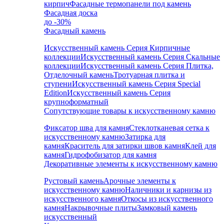
кирпич
Фасадные термопанели под камень
Фасадная доска
до -30%
Фасадный камень
Искусственный камень Серия Кирпичные
коллекции
Искусственный камень Серия Скальные
коллекции
Искусственный камень Серия Плитка,
Отделочный камень
Тротуарная плитка и
ступени
Искусственный камень Серия Special
Edition
Искусственный камень Серия
крупноформатный
Сопутствующие товары к искусственному камню
Фиксатор шва для камня
Стеклотканевая сетка к
искусственному камню
Затирка для
камня
Краситель для затирки швов камня
Клей для
камня
Гидрофобизатор для камня
Декоративные элементы к искусственному камню
Рустовый камень
Арочные элементы к
искусственному камню
Наличники и карнизы из
искусственного камня
Откосы из искусственного
камня
Накрывочные плиты
Замковый камень
искусственный