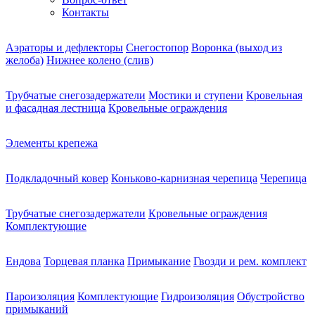
Контакты
Аэраторы и дефлекторы
Снегостопор
Воронка (выход из
желоба)
Нижнее колено (слив)
Трубчатые снегозадержатели
Мостики и ступени
Кровельная
и фасадная лестница
Кровельные ограждения
Элементы крепежа
Подкладочный ковер
Коньково-карнизная черепица
Черепица
Трубчатые снегозадержатели
Кровельные ограждения
Комплектующие
Ендова
Торцевая планка
Примыкание
Гвозди и рем. комплект
Пароизоляция
Комплектующие
Гидроизоляция
Обустройство
примыканий