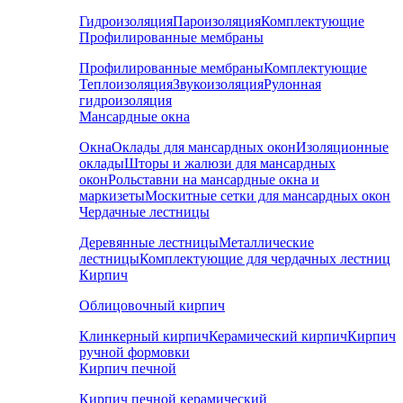
Гидроизоляция
Пароизоляция
Комплектующие
Профилированные мембраны
Профилированные мембраны
Комплектующие
Теплоизоляция
Звукоизоляция
Рулонная
гидроизоляция
Мансардные окна
Окна
Оклады для мансардных окон
Изоляционные
оклады
Шторы и жалюзи для мансардных
окон
Рольставни на мансардные окна и
маркизеты
Москитные сетки для мансардных окон
Чердачные лестницы
Деревянные лестницы
Металлические
лестницы
Комплектующие для чердачных лестниц
Кирпич
Облицовочный кирпич
Клинкерный кирпич
Керамический кирпич
Кирпич
ручной формовки
Кирпич печной
Кирпич печной керамический