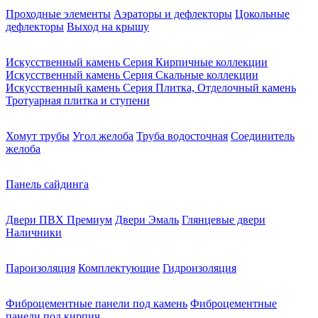
Проходные элементы
Аэраторы и дефлекторы
Цокольные
дефлекторы
Выход на крышу
Искусственный камень Серия Кирпичные коллекции
Искусственный камень Серия Скальные коллекции
Искусственный камень Серия Плитка, Отделочный камень
Тротуарная плитка и ступени
Хомут трубы
Угол желоба
Труба водосточная
Соединитель
желоба
Панель сайдинга
Двери ПВХ Премиум
Двери Эмаль
Глянцевые двери
Наличники
Пароизоляция
Комплектующие
Гидроизоляция
Фиброцементные панели под камень
Фиброцементные
панели под кирпич