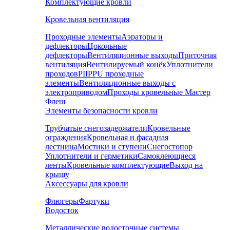
Комплектующие кровли
Кровельная вентиляция
Проходные элементы
Аэраторы и
дефлекторы
Цокольные
дефлекторы
Вентиляционные выходы
Приточная
вентиляция
Вентилируемый конёк
Уплотнители
проходов
PIIPPU проходные
элементы
Вентиляционные выходы с
электроприводом
Проходы кровельные Мастер
Флеш
Элементы безопасности кровли
Трубчатые снегозадержатели
Кровельные
ограждения
Кровельная и фасадная
лестница
Мостики и ступени
Снегостопор
Уплотнители и герметики
Самоклеющиеся
ленты
Кровельные комплектующие
Выход на
крышу
Аксессуары для кровли
Флюгеры
Фартуки
Водосток
Металлические водосточные системы