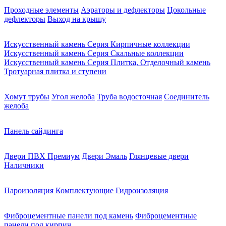
Проходные элементы
Аэраторы и дефлекторы
Цокольные
дефлекторы
Выход на крышу
Искусственный камень Серия Кирпичные коллекции
Искусственный камень Серия Скальные коллекции
Искусственный камень Серия Плитка, Отделочный камень
Тротуарная плитка и ступени
Хомут трубы
Угол желоба
Труба водосточная
Соединитель
желоба
Панель сайдинга
Двери ПВХ Премиум
Двери Эмаль
Глянцевые двери
Наличники
Пароизоляция
Комплектующие
Гидроизоляция
Фиброцементные панели под камень
Фиброцементные
панели под кирпич