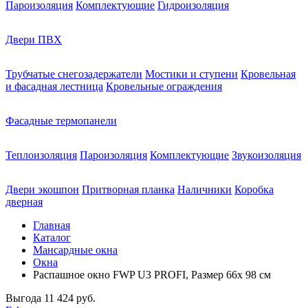
Пароизоляция
Комплектующие
Гидроизоляция
Двери ПВХ
Трубчатые снегозадержатели
Мостики и ступени
Кровельная
и фасадная лестница
Кровельные ограждения
Фасадные термопанели
Теплоизоляция
Пароизоляция
Комплектующие
Звукоизоляция
Двери экошпон
Притворная планка
Наличники
Коробка
дверная
Главная
Каталог
Мансардные окна
Окна
Распашное окно FWP U3 PROFI, Размер 66х 98 см
Выгода
11 424 руб.