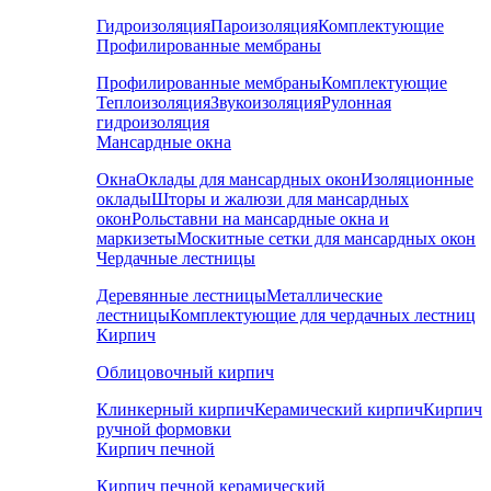
Гидроизоляция
Пароизоляция
Комплектующие
Профилированные мембраны
Профилированные мембраны
Комплектующие
Теплоизоляция
Звукоизоляция
Рулонная
гидроизоляция
Мансардные окна
Окна
Оклады для мансардных окон
Изоляционные
оклады
Шторы и жалюзи для мансардных
окон
Рольставни на мансардные окна и
маркизеты
Москитные сетки для мансардных окон
Чердачные лестницы
Деревянные лестницы
Металлические
лестницы
Комплектующие для чердачных лестниц
Кирпич
Облицовочный кирпич
Клинкерный кирпич
Керамический кирпич
Кирпич
ручной формовки
Кирпич печной
Кирпич печной керамический