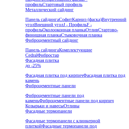
профиль
Стартовый профиль
Металлический сайдинг
Панель сайдинга
Софит
Карниз (фаска)
Внутренний
угол
Внешний угол
J - Профиль
F -
профиль
Околооконная планка
Отлив
Стартово-
финишная планка
Стыковочная планка
Фиброцементный сайдинг
Панель сайдинга
Комплектующие
Cedral
Фибростар
Фасадная плитка
до -25%
Фасадная плитка под кирпич
Фасадная плитка под
камень
Фиброцементные панели
Фиброцементные панели под
камень
Фиброцементные панели под кирпич
Козырьки и навесы
Отливы
Фасадные термопанели
Фасадные термопанели с клинкерной
плиткой
Фасадные термопанели под