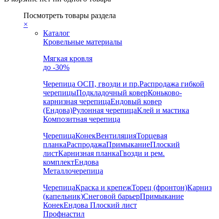
Посмотреть товары раздела
×
Каталог
Кровельные материалы
Мягкая кровля
до -30%
Черепица
ОСП, гвозди и пр.
Распродажа гибкой
черепицы
Подкладочный ковер
Коньково-
карнизная черепица
Ендовый ковер
(Ендова)
Рулонная черепица
Клей и мастика
Композитная черепица
Черепица
Конек
Вентиляция
Торцевая
планка
Распродажа
Примыкание
Плоский
лист
Карнизная планка
Гвозди и рем.
комплект
Ендова
Металлочерепица
Черепица
Краска и крепеж
Торец (фронтон)
Карниз
(капельник)
Снеговой барьер
Примыкание
Конек
Ендова
Плоский лист
Профнастил