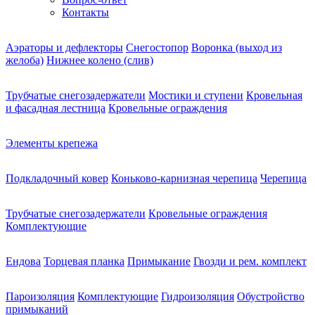
Контакты
Аэраторы и дефлекторы
Снегостопор
Воронка (выход из
желоба)
Нижнее колено (слив)
Трубчатые снегозадержатели
Мостики и ступени
Кровельная
и фасадная лестница
Кровельные ограждения
Элементы крепежа
Подкладочный ковер
Коньково-карнизная черепица
Черепица
Трубчатые снегозадержатели
Кровельные ограждения
Комплектующие
Ендова
Торцевая планка
Примыкание
Гвозди и рем. комплект
Пароизоляция
Комплектующие
Гидроизоляция
Обустройство
примыканий