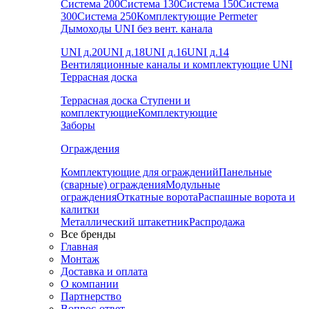
Система 200
Система 130
Система 150
Система
300
Система 250
Комплектующие Permeter
Дымоходы UNI без вент. канала
UNI д.20
UNI д.18
UNI д.16
UNI д.14
Вентиляционные каналы и комплектующие UNI
Террасная доска
Террасная доска
Ступени и
комплектующие
Комплектующие
Заборы
Ограждения
Комплектующие для ограждений
Панельные
(сварные) ограждения
Модульные
ограждения
Откатные ворота
Распашные ворота и
калитки
Металлический штакетник
Распродажа
Все бренды
Главная
Монтаж
Доставка и оплата
О компании
Партнерство
Вопрос-ответ