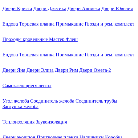
Двери Криста
Двери Джесика
Двери Альмека
Двери Ювелия
Ендова
Торцевая планка
Примыкание
Гвозди и рем. комплект
Проходы кровельные Мастер Флеш
Ендова
Торцевая планка
Примыкание
Гвозди и рем. комплект
Двери Яна
Двери Элиза
Двери Рим
Двери Омега-2
Самоклеющиеся ленты
Угол желоба
Соединитель желоба
Соединитель трубы
Заглушка желоба
Теплоизоляция
Звукоизоляция
Двери экошпон
Притворная планка
Наличники
Коробка