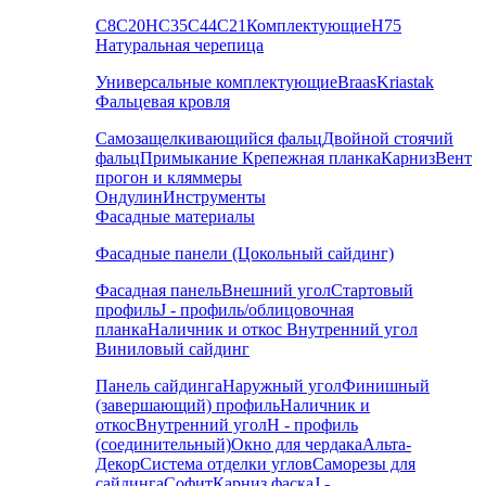
С8
С20
НС35
С44
С21
Комплектующие
Н75
Натуральная черепица
Универсальные комплектующие
Braas
Kriastak
Фальцевая кровля
Самозащелкивающийся фальц
Двойной стоячий
фальц
Примыкание
Крепежная планка
Карниз
Вент
прогон и кляммеры
Ондулин
Инструменты
Фасадные материалы
Фасадные панели (Цокольный сайдинг)
Фасадная панель
Внешний угол
Стартовый
профиль
J - профиль/облицовочная
планка
Наличник и откос
Внутренний угол
Виниловый сайдинг
Панель сайдинга
Наружный угол
Финишный
(завершающий) профиль
Наличник и
откос
Внутренний угол
H - профиль
(соединительный)
Окно для чердака
Альта-
Декор
Система отделки углов
Саморезы для
сайдинга
Софит
Карниз фаска
J -