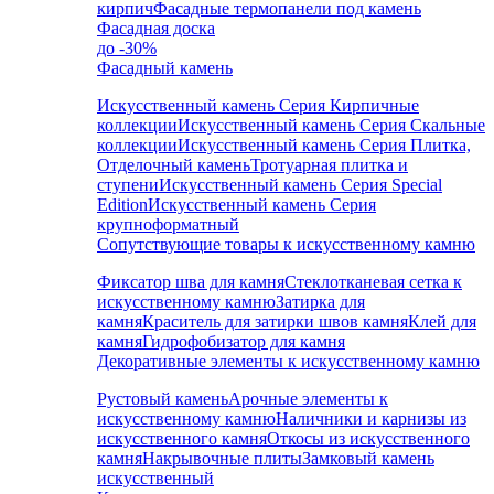
кирпич
Фасадные термопанели под камень
Фасадная доска
до -30%
Фасадный камень
Искусственный камень Серия Кирпичные
коллекции
Искусственный камень Серия Скальные
коллекции
Искусственный камень Серия Плитка,
Отделочный камень
Тротуарная плитка и
ступени
Искусственный камень Серия Special
Edition
Искусственный камень Серия
крупноформатный
Сопутствующие товары к искусственному камню
Фиксатор шва для камня
Стеклотканевая сетка к
искусственному камню
Затирка для
камня
Краситель для затирки швов камня
Клей для
камня
Гидрофобизатор для камня
Декоративные элементы к искусственному камню
Рустовый камень
Арочные элементы к
искусственному камню
Наличники и карнизы из
искусственного камня
Откосы из искусственного
камня
Накрывочные плиты
Замковый камень
искусственный