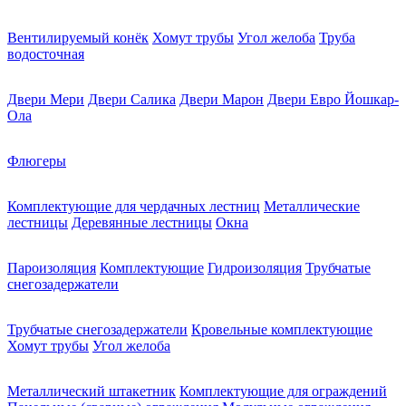
Вентилируемый конёк
Хомут трубы
Угол желоба
Труба
водосточная
Двери Мери
Двери Салика
Двери Марон
Двери Евро Йошкар-
Ола
Флюгеры
Комплектующие для чердачных лестниц
Металлические
лестницы
Деревянные лестницы
Окна
Пароизоляция
Комплектующие
Гидроизоляция
Трубчатые
снегозадержатели
Трубчатые снегозадержатели
Кровельные комплектующие
Хомут трубы
Угол желоба
Металлический штакетник
Комплектующие для ограждений