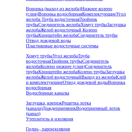
Воронка (выход из желоба)
Нижнее колено
(слив)
Воронка водосборная
Комплектующие
Угол
желоба
Труба водосточная
Тройник
трубы
Соединитель желоба
Хомут трубы
Заглушка
желоба
Желоб водосточный
Колено
трубы
Кронштейн желоба
Соединитель трубы
Отвод дождевой воды
Пластиковые водосточные системы
Хомут трубы
Угол желоба
Труба
водосточная
Тройник трубы
Соединитель
желоба
Колено нижнее (слив)
Соединитель
трубы
Кронштейн желоба
Колено трубы
Заглушка
желоба
Желоб водосточный
Выход из желоба
Клей
и комплектующие
Отвод дождевой воды
Воронка
водосборная
Водосборные каналы
Заглушка, крепеж
Решетка лотка
(канала)
Дождеприемник
Водоприемный лоток
(канал)
Утеплитель и изоляция
Гидро-, пароизоляция