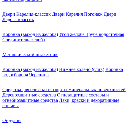
Двери Карелия-классик
Двери Карелия
Погонаж
Двери
Ладога-классик
Воронка (выход из желоба)
Угол желоба
Труба водосточная
Соединитель желоба
Металлический штакетник
Воронка (выход из желоба)
Нижнее колено (слив)
Воронка
водосборная
Черепица
Средства для очистки и защиты минеральных поверхностей
Деревозащитные средства
Огнезащитные составы и
огнебиозащитные средства
Лаки, краски и декоративные
составы
Ондулин