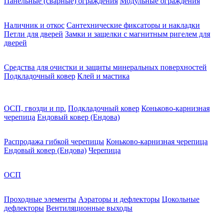
Панельные (сварные) ограждения
Модульные ограждения
Наличник и откос
Сантехнические фиксаторы и накладки
Петли для дверей
Замки и защелки с магнитным ригелем для
дверей
Средства для очистки и защиты минеральных поверхностей
Подкладочный ковер
Клей и мастика
ОСП, гвозди и пр.
Подкладочный ковер
Коньково-карнизная
черепица
Ендовый ковер (Ендова)
Распродажа гибкой черепицы
Коньково-карнизная черепица
Ендовый ковер (Ендова)
Черепица
ОСП
Проходные элементы
Аэраторы и дефлекторы
Цокольные
дефлекторы
Вентиляционные выходы