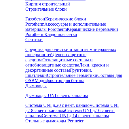
Кирпич строительный
Строительные блоки
Газобетон
Керамические блоки
Porotherm
Аксессуары и дополнительные
материалы Porotherm
Керамические перемычки
Porotherm
Кладочная сетка
Септики
Средства для очистки и защиты минеральных
поверхностей
Деревозащитные
средства
Огнезащитные составы и
огнебиозащитные средства
Лаки, краски и
декоративные составы
Грунтовки,
шпатлевки
Строительные герметики
Составы для
OSB
Модификатор для бетона
Дымоходы
Дымоходы UNI с вент. каналом
Система UNI д.20 с вент. каналом
Система UNI
д.18 с вент. каналом
Система UNI д.16 с вент.
каналом
Система UNI д.14 с вент. каналом
Стальные дымоходы Permeter