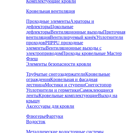
Комплектующие кровли
Кровельная вентиляция
Проходные элементы
Аэраторы и
дефлекторы
Цокольные
дефлекторы
Вентиляционные выходы
Приточная
вентиляция
Вентилируемый конёк
Уплотнители
проходов
PIIPPU проходные
элементы
Вентиляционные выходы с
электроприводом
Проходы кровельные Мастер
Флеш
Элементы безопасности кровли
Трубчатые снегозадержатели
Кровельные
ограждения
Кровельная и фасадная
лестница
Мостики и ступени
Снегостопор
Уплотнители и герметики
Самоклеющиеся
ленты
Кровельные комплектующие
Выход на
крышу
Аксессуары для кровли
Флюгеры
Фартуки
Водосток
Металлические водосточные системы