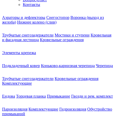
Контакты
Аэраторы и дефлекторы
Снегостопор
Воронка (выход из
желоба)
Нижнее колено (слив)
Трубчатые снегозадержатели
Мостики и ступени
Кровельная
и фасадная лестница
Кровельные ограждения
Элементы крепежа
Подкладочный ковер
Коньково-карнизная черепица
Черепица
Трубчатые снегозадержатели
Кровельные ограждения
Комплектующие
Ендова
Торцевая планка
Примыкание
Гвозди и рем. комплект
Пароизоляция
Комплектующие
Гидроизоляция
Обустройство
примыканий