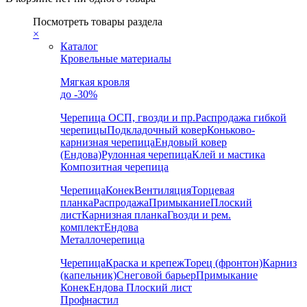
Посмотреть товары раздела
×
Каталог
Кровельные материалы
Мягкая кровля
до -30%
Черепица
ОСП, гвозди и пр.
Распродажа гибкой
черепицы
Подкладочный ковер
Коньково-
карнизная черепица
Ендовый ковер
(Ендова)
Рулонная черепица
Клей и мастика
Композитная черепица
Черепица
Конек
Вентиляция
Торцевая
планка
Распродажа
Примыкание
Плоский
лист
Карнизная планка
Гвозди и рем.
комплект
Ендова
Металлочерепица
Черепица
Краска и крепеж
Торец (фронтон)
Карниз
(капельник)
Снеговой барьер
Примыкание
Конек
Ендова
Плоский лист
Профнастил