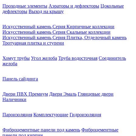
Проходные элементы
Аэраторы и дефлекторы
Цокольные
дефлекторы
Выход на крышу
Искусственный камень Серия Кирпичные коллекции
Искусственный камень Серия Скальные коллекции
Искусственный камень Серия Плитка, Отделочный камень
Тротуарная плитка и ступени
Хомут трубы
Угол желоба
Труба водосточная
Соединитель
желоба
Панель сайдинга
Двери ПВХ Премиум
Двери Эмаль
Глянцевые двери
Наличники
Пароизоляция
Комплектующие
Гидроизоляция
Фиброцементные панели под камень
Фиброцементные
панели под кирпич