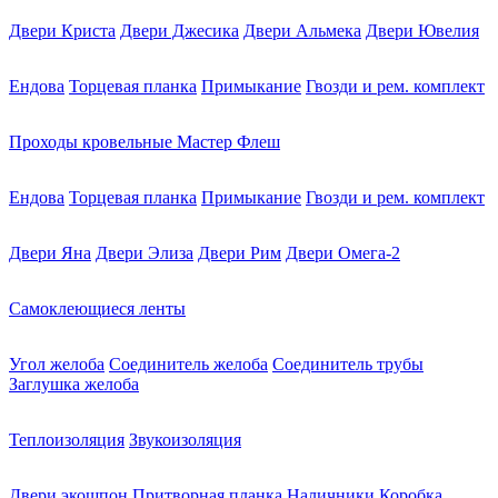
Двери Криста
Двери Джесика
Двери Альмека
Двери Ювелия
Ендова
Торцевая планка
Примыкание
Гвозди и рем. комплект
Проходы кровельные Мастер Флеш
Ендова
Торцевая планка
Примыкание
Гвозди и рем. комплект
Двери Яна
Двери Элиза
Двери Рим
Двери Омега-2
Самоклеющиеся ленты
Угол желоба
Соединитель желоба
Соединитель трубы
Заглушка желоба
Теплоизоляция
Звукоизоляция
Двери экошпон
Притворная планка
Наличники
Коробка