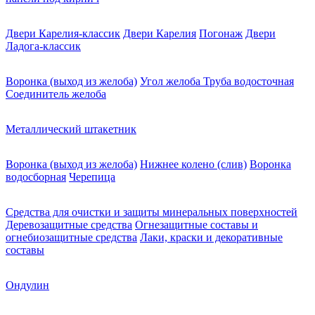
Двери Карелия-классик
Двери Карелия
Погонаж
Двери
Ладога-классик
Воронка (выход из желоба)
Угол желоба
Труба водосточная
Соединитель желоба
Металлический штакетник
Воронка (выход из желоба)
Нижнее колено (слив)
Воронка
водосборная
Черепица
Средства для очистки и защиты минеральных поверхностей
Деревозащитные средства
Огнезащитные составы и
огнебиозащитные средства
Лаки, краски и декоративные
составы
Ондулин