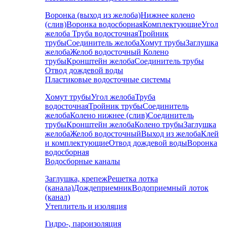
Воронка (выход из желоба)
Нижнее колено
(слив)
Воронка водосборная
Комплектующие
Угол
желоба
Труба водосточная
Тройник
трубы
Соединитель желоба
Хомут трубы
Заглушка
желоба
Желоб водосточный
Колено
трубы
Кронштейн желоба
Соединитель трубы
Отвод дождевой воды
Пластиковые водосточные системы
Хомут трубы
Угол желоба
Труба
водосточная
Тройник трубы
Соединитель
желоба
Колено нижнее (слив)
Соединитель
трубы
Кронштейн желоба
Колено трубы
Заглушка
желоба
Желоб водосточный
Выход из желоба
Клей
и комплектующие
Отвод дождевой воды
Воронка
водосборная
Водосборные каналы
Заглушка, крепеж
Решетка лотка
(канала)
Дождеприемник
Водоприемный лоток
(канал)
Утеплитель и изоляция
Гидро-, пароизоляция