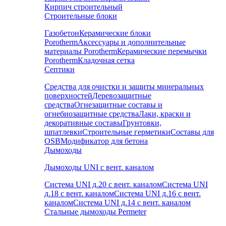
Кирпич строительный
Строительные блоки
Газобетон
Керамические блоки
Porotherm
Аксессуары и дополнительные
материалы Porotherm
Керамические перемычки
Porotherm
Кладочная сетка
Септики
Средства для очистки и защиты минеральных
поверхностей
Деревозащитные
средства
Огнезащитные составы и
огнебиозащитные средства
Лаки, краски и
декоративные составы
Грунтовки,
шпатлевки
Строительные герметики
Составы для
OSB
Модификатор для бетона
Дымоходы
Дымоходы UNI с вент. каналом
Система UNI д.20 с вент. каналом
Система UNI
д.18 с вент. каналом
Система UNI д.16 с вент.
каналом
Система UNI д.14 с вент. каналом
Стальные дымоходы Permeter