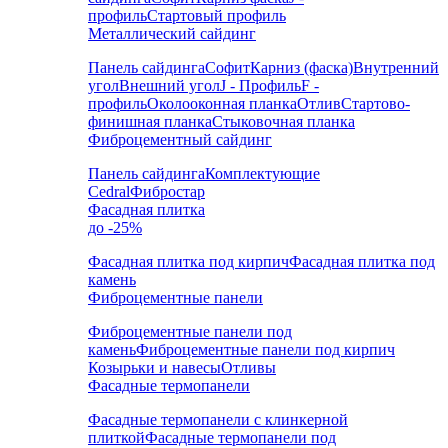
профиль
Стартовый профиль
Металлический сайдинг
Панель сайдинга
Софит
Карниз (фаска)
Внутренний
угол
Внешний угол
J - Профиль
F -
профиль
Околооконная планка
Отлив
Стартово-
финишная планка
Стыковочная планка
Фиброцементный сайдинг
Панель сайдинга
Комплектующие
Cedral
Фибростар
Фасадная плитка
до -25%
Фасадная плитка под кирпич
Фасадная плитка под
камень
Фиброцементные панели
Фиброцементные панели под
камень
Фиброцементные панели под кирпич
Козырьки и навесы
Отливы
Фасадные термопанели
Фасадные термопанели с клинкерной
плиткой
Фасадные термопанели под