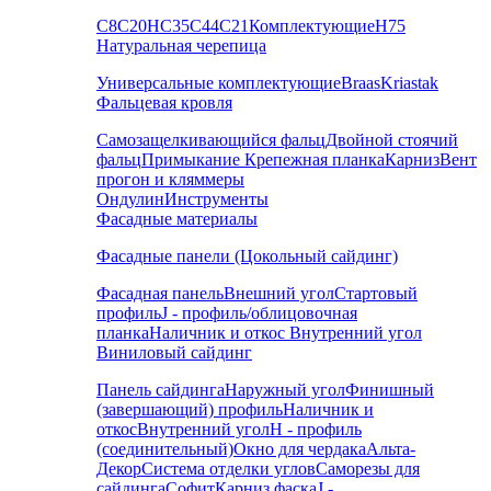
С8
С20
НС35
С44
С21
Комплектующие
Н75
Натуральная черепица
Универсальные комплектующие
Braas
Kriastak
Фальцевая кровля
Самозащелкивающийся фальц
Двойной стоячий
фальц
Примыкание
Крепежная планка
Карниз
Вент
прогон и кляммеры
Ондулин
Инструменты
Фасадные материалы
Фасадные панели (Цокольный сайдинг)
Фасадная панель
Внешний угол
Стартовый
профиль
J - профиль/облицовочная
планка
Наличник и откос
Внутренний угол
Виниловый сайдинг
Панель сайдинга
Наружный угол
Финишный
(завершающий) профиль
Наличник и
откос
Внутренний угол
H - профиль
(соединительный)
Окно для чердака
Альта-
Декор
Система отделки углов
Саморезы для
сайдинга
Софит
Карниз фаска
J -