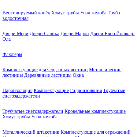
Вентилируемый конёк
Хомут трубы
Угол желоба
Труба
водосточная
Двери Мери
Двери Салика
Двери Марон
Двери Евро Йошкар-
Ола
Флюгеры
Комплектующие для чердачных лестниц
Металлические
лестницы
Деревянные лестницы
Окна
Пароизоляция
Комплектующие
Гидроизоляция
Трубчатые
снегозадержатели
Трубчатые снегозадержатели
Кровельные комплектующие
Хомут трубы
Угол желоба
Металлический штакетник
Комплектующие для ограждений