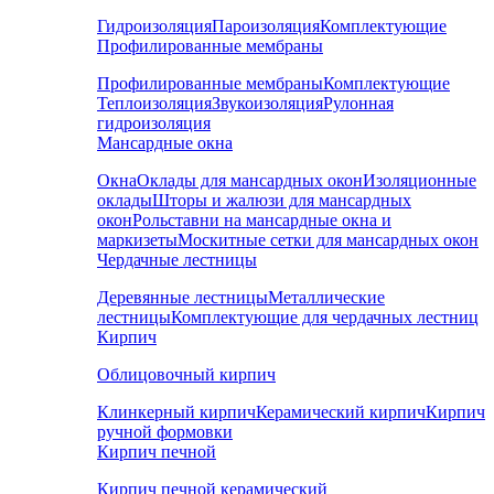
Гидроизоляция
Пароизоляция
Комплектующие
Профилированные мембраны
Профилированные мембраны
Комплектующие
Теплоизоляция
Звукоизоляция
Рулонная
гидроизоляция
Мансардные окна
Окна
Оклады для мансардных окон
Изоляционные
оклады
Шторы и жалюзи для мансардных
окон
Рольставни на мансардные окна и
маркизеты
Москитные сетки для мансардных окон
Чердачные лестницы
Деревянные лестницы
Металлические
лестницы
Комплектующие для чердачных лестниц
Кирпич
Облицовочный кирпич
Клинкерный кирпич
Керамический кирпич
Кирпич
ручной формовки
Кирпич печной
Кирпич печной керамический