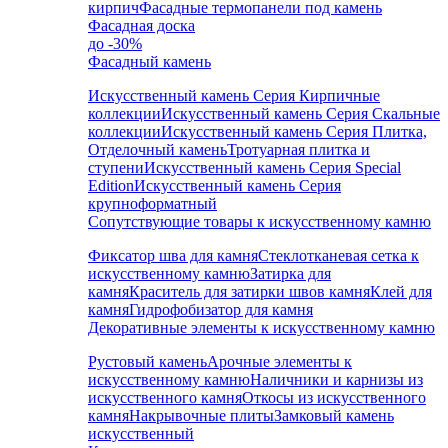
кирпич
Фасадные термопанели под камень
Фасадная доска
до -30%
Фасадный камень
Искусственный камень Серия Кирпичные
коллекции
Искусственный камень Серия Скальные
коллекции
Искусственный камень Серия Плитка,
Отделочный камень
Тротуарная плитка и
ступени
Искусственный камень Серия Special
Edition
Искусственный камень Серия
крупноформатный
Сопутствующие товары к искусственному камню
Фиксатор шва для камня
Стеклотканевая сетка к
искусственному камню
Затирка для
камня
Краситель для затирки швов камня
Клей для
камня
Гидрофобизатор для камня
Декоративные элементы к искусственному камню
Рустовый камень
Арочные элементы к
искусственному камню
Наличники и карнизы из
искусственного камня
Откосы из искусственного
камня
Накрывочные плиты
Замковый камень
искусственный