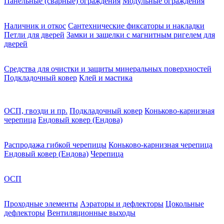
Панельные (сварные) ограждения
Модульные ограждения
Наличник и откос
Сантехнические фиксаторы и накладки
Петли для дверей
Замки и защелки с магнитным ригелем для
дверей
Средства для очистки и защиты минеральных поверхностей
Подкладочный ковер
Клей и мастика
ОСП, гвозди и пр.
Подкладочный ковер
Коньково-карнизная
черепица
Ендовый ковер (Ендова)
Распродажа гибкой черепицы
Коньково-карнизная черепица
Ендовый ковер (Ендова)
Черепица
ОСП
Проходные элементы
Аэраторы и дефлекторы
Цокольные
дефлекторы
Вентиляционные выходы