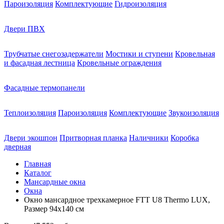
Пароизоляция
Комплектующие
Гидроизоляция
Двери ПВХ
Трубчатые снегозадержатели
Мостики и ступени
Кровельная
и фасадная лестница
Кровельные ограждения
Фасадные термопанели
Теплоизоляция
Пароизоляция
Комплектующие
Звукоизоляция
Двери экошпон
Притворная планка
Наличники
Коробка
дверная
Главная
Каталог
Мансардные окна
Окна
Окно мансардное трехкамерное FTT U8 Thermo LUX,
Размер 94х140 см