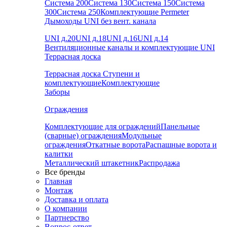
Система 200
Система 130
Система 150
Система
300
Система 250
Комплектующие Permeter
Дымоходы UNI без вент. канала
UNI д.20
UNI д.18
UNI д.16
UNI д.14
Вентиляционные каналы и комплектующие UNI
Террасная доска
Террасная доска
Ступени и
комплектующие
Комплектующие
Заборы
Ограждения
Комплектующие для ограждений
Панельные
(сварные) ограждения
Модульные
ограждения
Откатные ворота
Распашные ворота и
калитки
Металлический штакетник
Распродажа
Все бренды
Главная
Монтаж
Доставка и оплата
О компании
Партнерство
Вопрос-ответ