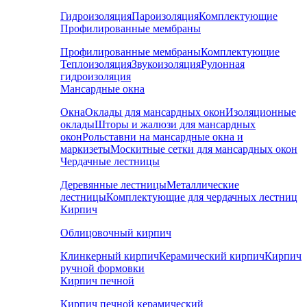
Гидроизоляция
Пароизоляция
Комплектующие
Профилированные мембраны
Профилированные мембраны
Комплектующие
Теплоизоляция
Звукоизоляция
Рулонная
гидроизоляция
Мансардные окна
Окна
Оклады для мансардных окон
Изоляционные
оклады
Шторы и жалюзи для мансардных
окон
Рольставни на мансардные окна и
маркизеты
Москитные сетки для мансардных окон
Чердачные лестницы
Деревянные лестницы
Металлические
лестницы
Комплектующие для чердачных лестниц
Кирпич
Облицовочный кирпич
Клинкерный кирпич
Керамический кирпич
Кирпич
ручной формовки
Кирпич печной
Кирпич печной керамический