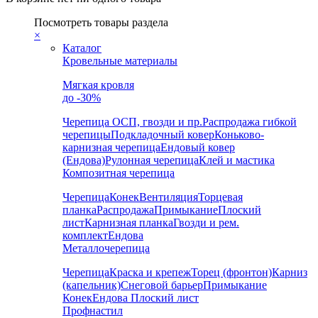
Посмотреть товары раздела
×
Каталог
Кровельные материалы
Мягкая кровля
до -30%
Черепица
ОСП, гвозди и пр.
Распродажа гибкой
черепицы
Подкладочный ковер
Коньково-
карнизная черепица
Ендовый ковер
(Ендова)
Рулонная черепица
Клей и мастика
Композитная черепица
Черепица
Конек
Вентиляция
Торцевая
планка
Распродажа
Примыкание
Плоский
лист
Карнизная планка
Гвозди и рем.
комплект
Ендова
Металлочерепица
Черепица
Краска и крепеж
Торец (фронтон)
Карниз
(капельник)
Снеговой барьер
Примыкание
Конек
Ендова
Плоский лист
Профнастил