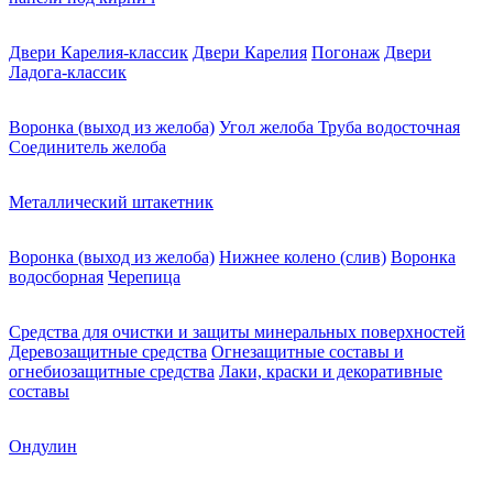
Двери Карелия-классик
Двери Карелия
Погонаж
Двери
Ладога-классик
Воронка (выход из желоба)
Угол желоба
Труба водосточная
Соединитель желоба
Металлический штакетник
Воронка (выход из желоба)
Нижнее колено (слив)
Воронка
водосборная
Черепица
Средства для очистки и защиты минеральных поверхностей
Деревозащитные средства
Огнезащитные составы и
огнебиозащитные средства
Лаки, краски и декоративные
составы
Ондулин