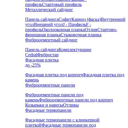
профиль
Стартовый профиль
Металлический сайдинг
Панель сайдинга
Софит
Карниз (фаска)
Внутренний
угол
Внешний угол
J - Профиль
F -
профиль
Околооконная планка
Отлив
Стартово-
финишная планка
Стыковочная планка
Фиброцементный сайдинг
Панель сайдинга
Комплектующие
Cedral
Фибростар
Фасадная плитка
до -25%
Фасадная плитка под кирпич
Фасадная плитка под
камень
Фиброцементные панели
Фиброцементные панели под
камень
Фиброцементные панели под кирпич
Козырьки и навесы
Отливы
Фасадные термопанели
Фасадные термопанели с клинкерной
плиткой
Фасадные термопанели под