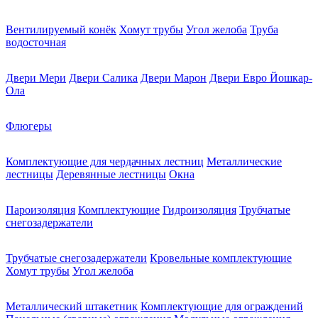
Вентилируемый конёк
Хомут трубы
Угол желоба
Труба
водосточная
Двери Мери
Двери Салика
Двери Марон
Двери Евро Йошкар-
Ола
Флюгеры
Комплектующие для чердачных лестниц
Металлические
лестницы
Деревянные лестницы
Окна
Пароизоляция
Комплектующие
Гидроизоляция
Трубчатые
снегозадержатели
Трубчатые снегозадержатели
Кровельные комплектующие
Хомут трубы
Угол желоба
Металлический штакетник
Комплектующие для ограждений