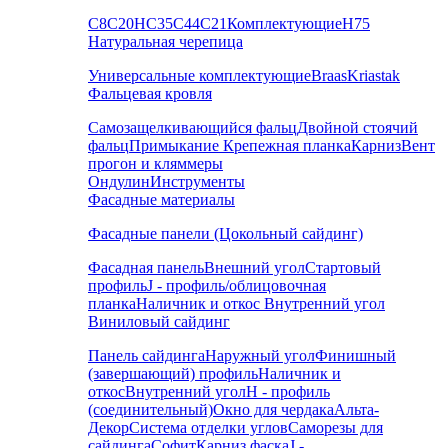
С8
С20
НС35
С44
С21
Комплектующие
Н75
Натуральная черепица
Универсальные комплектующие
Braas
Kriastak
Фальцевая кровля
Самозащелкивающийся фальц
Двойной стоячий
фальц
Примыкание
Крепежная планка
Карниз
Вент
прогон и кляммеры
Ондулин
Инструменты
Фасадные материалы
Фасадные панели (Цокольный сайдинг)
Фасадная панель
Внешний угол
Стартовый
профиль
J - профиль/облицовочная
планка
Наличник и откос
Внутренний угол
Виниловый сайдинг
Панель сайдинга
Наружный угол
Финишный
(завершающий) профиль
Наличник и
откос
Внутренний угол
H - профиль
(соединительный)
Окно для чердака
Альта-
Декор
Система отделки углов
Саморезы для
сайдинга
Софит
Карниз фаска
J -