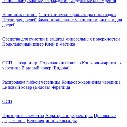
Панельные (сварные) ограждения
Модульные ограждения
Наличник и откос
Сантехнические фиксаторы и накладки
Петли для дверей
Замки и защелки с магнитным ригелем для
дверей
Средства для очистки и защиты минеральных поверхностей
Подкладочный ковер
Клей и мастика
ОСП, гвозди и пр.
Подкладочный ковер
Коньково-карнизная
черепица
Ендовый ковер (Ендова)
Распродажа гибкой черепицы
Коньково-карнизная черепица
Ендовый ковер (Ендова)
Черепица
ОСП
Проходные элементы
Аэраторы и дефлекторы
Цокольные
дефлекторы
Вентиляционные выходы