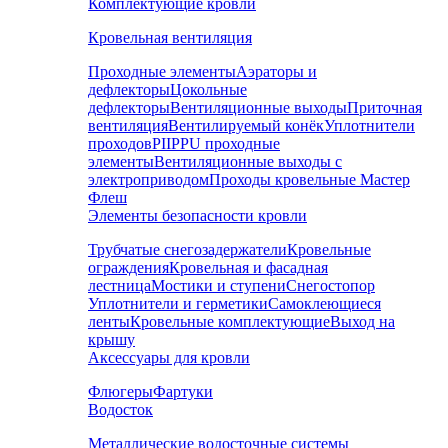
Комплектующие кровли
Кровельная вентиляция
Проходные элементы
Аэраторы и
дефлекторы
Цокольные
дефлекторы
Вентиляционные выходы
Приточная
вентиляция
Вентилируемый конёк
Уплотнители
проходов
PIIPPU проходные
элементы
Вентиляционные выходы с
электроприводом
Проходы кровельные Мастер
Флеш
Элементы безопасности кровли
Трубчатые снегозадержатели
Кровельные
ограждения
Кровельная и фасадная
лестница
Мостики и ступени
Снегостопор
Уплотнители и герметики
Самоклеющиеся
ленты
Кровельные комплектующие
Выход на
крышу
Аксессуары для кровли
Флюгеры
Фартуки
Водосток
Металлические водосточные системы