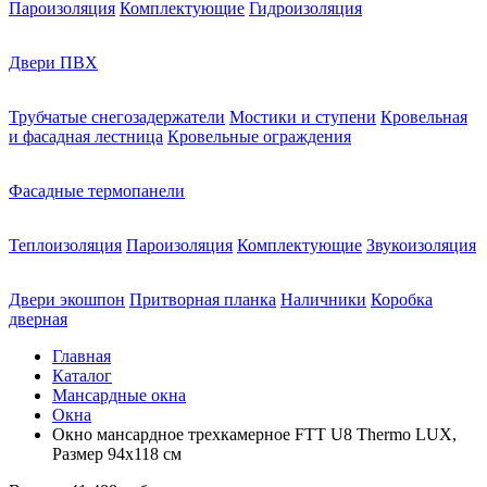
Пароизоляция
Комплектующие
Гидроизоляция
Двери ПВХ
Трубчатые снегозадержатели
Мостики и ступени
Кровельная
и фасадная лестница
Кровельные ограждения
Фасадные термопанели
Теплоизоляция
Пароизоляция
Комплектующие
Звукоизоляция
Двери экошпон
Притворная планка
Наличники
Коробка
дверная
Главная
Каталог
Мансардные окна
Окна
Окно мансардное трехкамерное FTT U8 Thermo LUX,
Размер 94х118 см