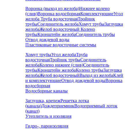
Воронка (выход из желоба)
Нижнее колено
(слив)
Воронка водосборная
Комплектующие
Угол
желоба
Труба водосточная
Тройник
трубы
Соединитель желоба
Хомут трубы
Заглушка
желоба
Желоб водосточный
Колено
трубы
Кронштейн желоба
Соединитель трубы
Отвод дождевой воды
Пластиковые водосточные системы
Хомут трубы
Угол желоба
Труба
водосточная
Тройник трубы
Соединитель
желоба
Колено нижнее (слив)
Соединитель
трубы
Кронштейн желоба
Колено трубы
Заглушка
желоба
Желоб водосточный
Выход из желоба
Клей
и комплектующие
Отвод дождевой воды
Воронка
водосборная
Водосборные каналы
Заглушка, крепеж
Решетка лотка
(канала)
Дождеприемник
Водоприемный лоток
(канал)
Утеплитель и изоляция
Гидро-, пароизоляция