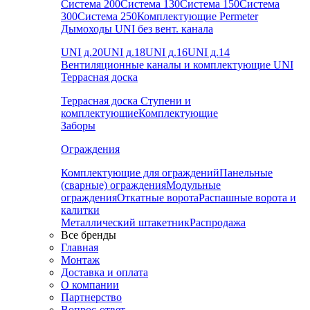
Система 200
Система 130
Система 150
Система
300
Система 250
Комплектующие Permeter
Дымоходы UNI без вент. канала
UNI д.20
UNI д.18
UNI д.16
UNI д.14
Вентиляционные каналы и комплектующие UNI
Террасная доска
Террасная доска
Ступени и
комплектующие
Комплектующие
Заборы
Ограждения
Комплектующие для ограждений
Панельные
(сварные) ограждения
Модульные
ограждения
Откатные ворота
Распашные ворота и
калитки
Металлический штакетник
Распродажа
Все бренды
Главная
Монтаж
Доставка и оплата
О компании
Партнерство
Вопрос-ответ