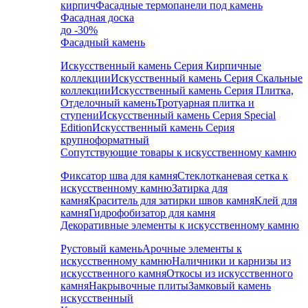
кирпич
Фасадные термопанели под камень
Фасадная доска
до -30%
Фасадный камень
Искусственный камень Серия Кирпичные
коллекции
Искусственный камень Серия Скальные
коллекции
Искусственный камень Серия Плитка,
Отделочный камень
Тротуарная плитка и
ступени
Искусственный камень Серия Special
Edition
Искусственный камень Серия
крупноформатный
Сопутствующие товары к искусственному камню
Фиксатор шва для камня
Стеклотканевая сетка к
искусственному камню
Затирка для
камня
Краситель для затирки швов камня
Клей для
камня
Гидрофобизатор для камня
Декоративные элементы к искусственному камню
Рустовый камень
Арочные элементы к
искусственному камню
Наличники и карнизы из
искусственного камня
Откосы из искусственного
камня
Накрывочные плиты
Замковый камень
искусственный