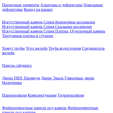
Проходные элементы
Аэраторы и дефлекторы
Цокольные
дефлекторы
Выход на крышу
Искусственный камень Серия Кирпичные коллекции
Искусственный камень Серия Скальные коллекции
Искусственный камень Серия Плитка, Отделочный камень
Тротуарная плитка и ступени
Хомут трубы
Угол желоба
Труба водосточная
Соединитель
желоба
Панель сайдинга
Двери ПВХ Премиум
Двери Эмаль
Глянцевые двери
Наличники
Пароизоляция
Комплектующие
Гидроизоляция
Фиброцементные панели под камень
Фиброцементные
панели под кирпич