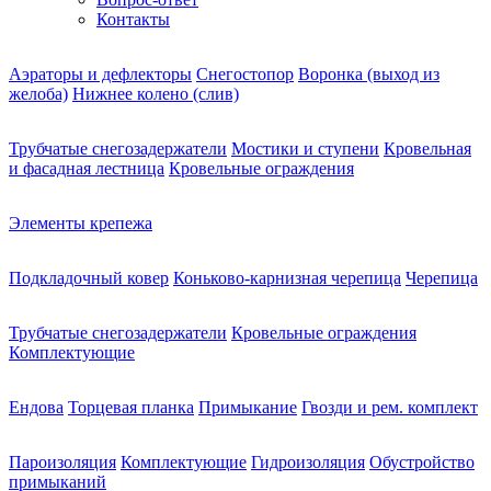
Контакты
Аэраторы и дефлекторы
Снегостопор
Воронка (выход из
желоба)
Нижнее колено (слив)
Трубчатые снегозадержатели
Мостики и ступени
Кровельная
и фасадная лестница
Кровельные ограждения
Элементы крепежа
Подкладочный ковер
Коньково-карнизная черепица
Черепица
Трубчатые снегозадержатели
Кровельные ограждения
Комплектующие
Ендова
Торцевая планка
Примыкание
Гвозди и рем. комплект
Пароизоляция
Комплектующие
Гидроизоляция
Обустройство
примыканий