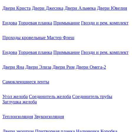
Двери Криста
Двери Джесика
Двери Альмека
Двери Ювелия
Ендова
Торцевая планка
Примыкание
Гвозди и рем. комплект
Проходы кровельные Мастер Флеш
Ендова
Торцевая планка
Примыкание
Гвозди и рем. комплект
Двери Яна
Двери Элиза
Двери Рим
Двери Омега-2
Самоклеющиеся ленты
Угол желоба
Соединитель желоба
Соединитель трубы
Заглушка желоба
Теплоизоляция
Звукоизоляция
Двери экошпон
Притворная планка
Наличники
Коробка