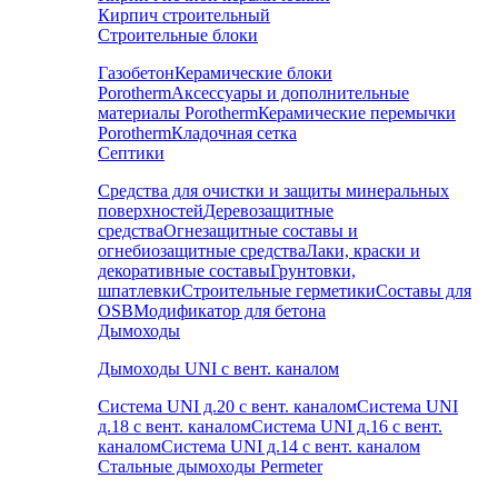
Кирпич строительный
Строительные блоки
Газобетон
Керамические блоки
Porotherm
Аксессуары и дополнительные
материалы Porotherm
Керамические перемычки
Porotherm
Кладочная сетка
Септики
Средства для очистки и защиты минеральных
поверхностей
Деревозащитные
средства
Огнезащитные составы и
огнебиозащитные средства
Лаки, краски и
декоративные составы
Грунтовки,
шпатлевки
Строительные герметики
Составы для
OSB
Модификатор для бетона
Дымоходы
Дымоходы UNI с вент. каналом
Система UNI д.20 с вент. каналом
Система UNI
д.18 с вент. каналом
Система UNI д.16 с вент.
каналом
Система UNI д.14 с вент. каналом
Стальные дымоходы Permeter