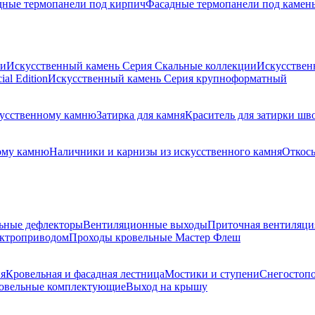
дные термопанели под кирпич
Фасадные термопанели под камен
ии
Искусственный камень Серия Скальные коллекции
Искусствен
al Edition
Искусственный камень Серия крупноформатный
скусственному камню
Затирка для камня
Краситель для затирки шв
ому камню
Наличники и карнизы из искусственного камня
Откосы
ьные дефлекторы
Вентиляционные выходы
Приточная вентиляци
ектроприводом
Проходы кровельные Мастер Флеш
я
Кровельная и фасадная лестница
Мостики и ступени
Снегостоп
овельные комплектующие
Выход на крышу