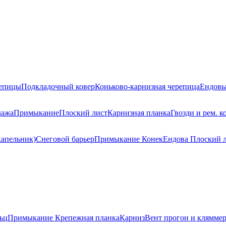
репицы
Подкладочный ковер
Коньково-карнизная черепица
Ендовы
дажа
Примыкание
Плоский лист
Карнизная планка
Гвозди и рем. к
капельник)
Снеговой барьер
Примыкание
Конек
Ендова
Плоский 
ьц
Примыкание
Крепежная планка
Карниз
Вент прогон и клямме