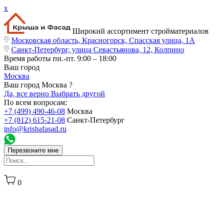
x
Широкий ассортимент стройматериалов
Московская область, Красногорск, Спасская улица, 1А
Санкт-Петербург, улица Севастьянова, 12, Колпино
Время работы
пн.-пт. 9:00 – 18:00
Ваш город
Москва
Ваш город Москва ?
Да, все верно
Выбрать другой
По всем вопросам:
+7 (499) 490-46-08
Москва
+7 (812) 615-21-08
Санкт-Петербург
info@krishafasad.ru
Перезвоните мне
0