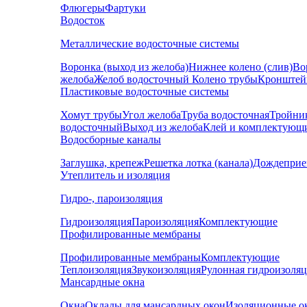
Флюгеры
Фартуки
Водосток
Металлические водосточные системы
Воронка (выход из желоба)
Нижнее колено (слив)
Во
желоба
Желоб водосточный
Колено трубы
Кронштей
Пластиковые водосточные системы
Хомут трубы
Угол желоба
Труба водосточная
Тройни
водосточный
Выход из желоба
Клей и комплектующ
Водосборные каналы
Заглушка, крепеж
Решетка лотка (канала)
Дождеприе
Утеплитель и изоляция
Гидро-, пароизоляция
Гидроизоляция
Пароизоляция
Комплектующие
Профилированные мембраны
Профилированные мембраны
Комплектующие
Теплоизоляция
Звукоизоляция
Рулонная гидроизоля
Мансардные окна
Окна
Оклады для мансардных окон
Изоляционные о