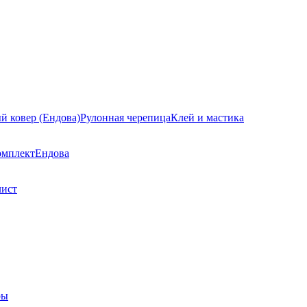
й ковер (Ендова)
Рулонная черепица
Клей и мастика
омплект
Ендова
лист
ры