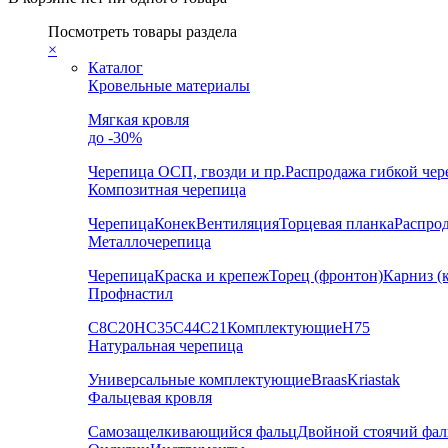
Посмотреть товары раздела
×
Каталог
Кровельные материалы
Мягкая кровля
до -30%
Черепица
ОСП, гвозди и пр.
Распродажа гибкой че
Композитная черепица
Черепица
Конек
Вентиляция
Торцевая планка
Распро
Металлочерепица
Черепица
Краска и крепеж
Торец (фронтон)
Карниз (
Профнастил
С8
С20
НС35
С44
С21
Комплектующие
Н75
Натуральная черепица
Универсальные комплектующие
Braas
Kriastak
Фальцевая кровля
Самозащелкивающийся фальц
Двойной стоячий фал