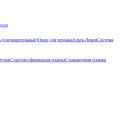
угол
ь (соединительный)
Окно для чердака
Альта-Декор
Система
тлив
Стартово-финишная планка
Стыковочная планка