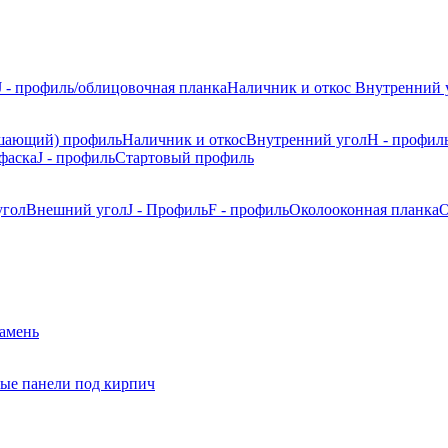
J - профиль/облицовочная планка
Наличник и откос
Внутренний 
шающий) профиль
Наличник и откос
Внутренний угол
H - профил
фаска
J - профиль
Стартовый профиль
угол
Внешний угол
J - Профиль
F - профиль
Околооконная планка
О
камень
ые панели под кирпич