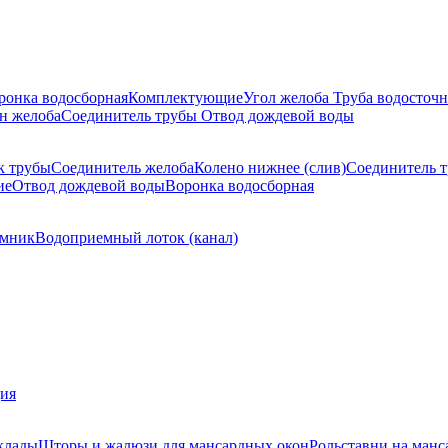
ронка водосборная
Комплектующие
Угол желоба
Труба водосточн
н желоба
Соединитель трубы
Отвод дождевой воды
к трубы
Соединитель желоба
Колено нижнее (слив)
Соединитель 
ие
Отвод дождевой воды
Воронка водосборная
мник
Водоприемный лоток (канал)
ция
клады
Шторы и жалюзи для мансардных окон
Рольставни на манс