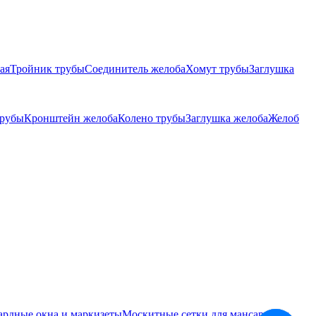
ая
Тройник трубы
Соединитель желоба
Хомут трубы
Заглушка
трубы
Кронштейн желоба
Колено трубы
Заглушка желоба
Желоб
ардные окна и маркизеты
Москитные сетки для мансардных