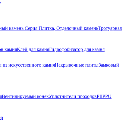
ь
ный камень Серия Плитка, Отделочный камень
Тротуарная
ов камня
Клей для камня
Гидрофобизатор для камня
 из искусственного камня
Накрывочные плиты
Замковый
я
Вентилируемый конёк
Уплотнители проходов
PIIPPU
ор