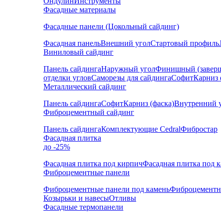
Ондулин
Инструменты
Фасадные материалы
Фасадные панели (Цокольный сайдинг)
Фасадная панель
Внешний угол
Стартовый профиль
Виниловый сайдинг
Панель сайдинга
Наружный угол
Финишный (завер
отделки углов
Саморезы для сайдинга
Софит
Карниз 
Металлический сайдинг
Панель сайдинга
Софит
Карниз (фаска)
Внутренний 
Фиброцементный сайдинг
Панель сайдинга
Комплектующие Cedral
Фибростар
Фасадная плитка
до -25%
Фасадная плитка под кирпич
Фасадная плитка под 
Фиброцементные панели
Фиброцементные панели под камень
Фиброцементн
Козырьки и навесы
Отливы
Фасадные термопанели