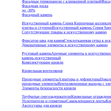
Фасадные термопанели с клинкерной плиткой
Фаса
Фасадная доска
до -30%
Фасадный камень
Искусственный камень Серия Кирпичные коллекц
плитка и ступени
Искусственный камень Серия Speci
Сопутствующие товары к искусственному камню
Фиксатор шва для камня
Стеклотканевая сетка к и
Декоративные элементы к искусственному камню
Рустовый камень
Арочные элементы к искусственн
камень искусственный
Комплектующие кровли
Кровельная вентиляция
Проходные элементы
Аэраторы и дефлекторы
Цокол
проходные элементы
Вентиляционные выходы с эл
Элементы безопасности кровли
Трубчатые снегозадержатели
Кровельные ограждени
Уплотнители и герметики
Самоклеющиеся ленты
Кр
Аксессуары для кровли