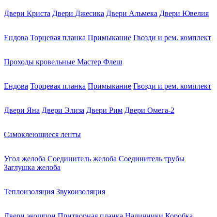
Двери Криста
Двери Джесика
Двери Альмека
Двери Ювелия
Ендова
Торцевая планка
Примыкание
Гвозди и рем. комплект
Проходы кровельные Мастер Флеш
Ендова
Торцевая планка
Примыкание
Гвозди и рем. комплект
Двери Яна
Двери Элиза
Двери Рим
Двери Омега-2
Самоклеющиеся ленты
Угол желоба
Соединитель желоба
Соединитель трубы
Заглушка желоба
Теплоизоляция
Звукоизоляция
Двери экошпон
Притворная планка
Наличники
Коробка