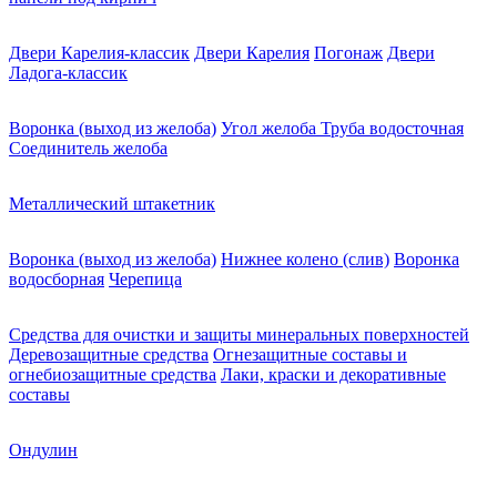
Двери Карелия-классик
Двери Карелия
Погонаж
Двери
Ладога-классик
Воронка (выход из желоба)
Угол желоба
Труба водосточная
Соединитель желоба
Металлический штакетник
Воронка (выход из желоба)
Нижнее колено (слив)
Воронка
водосборная
Черепица
Средства для очистки и защиты минеральных поверхностей
Деревозащитные средства
Огнезащитные составы и
огнебиозащитные средства
Лаки, краски и декоративные
составы
Ондулин