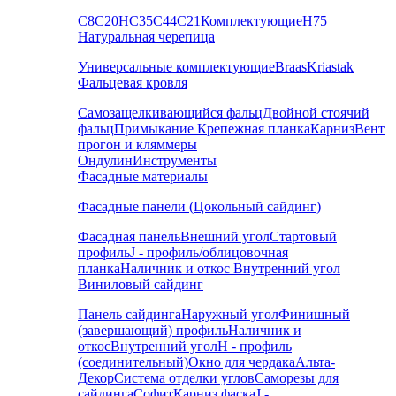
С8
С20
НС35
С44
С21
Комплектующие
Н75
Натуральная черепица
Универсальные комплектующие
Braas
Kriastak
Фальцевая кровля
Самозащелкивающийся фальц
Двойной стоячий
фальц
Примыкание
Крепежная планка
Карниз
Вент
прогон и кляммеры
Ондулин
Инструменты
Фасадные материалы
Фасадные панели (Цокольный сайдинг)
Фасадная панель
Внешний угол
Стартовый
профиль
J - профиль/облицовочная
планка
Наличник и откос
Внутренний угол
Виниловый сайдинг
Панель сайдинга
Наружный угол
Финишный
(завершающий) профиль
Наличник и
откос
Внутренний угол
H - профиль
(соединительный)
Окно для чердака
Альта-
Декор
Система отделки углов
Саморезы для
сайдинга
Софит
Карниз фаска
J -