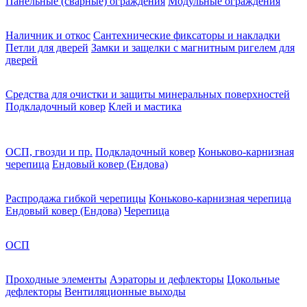
Панельные (сварные) ограждения
Модульные ограждения
Наличник и откос
Сантехнические фиксаторы и накладки
Петли для дверей
Замки и защелки с магнитным ригелем для
дверей
Средства для очистки и защиты минеральных поверхностей
Подкладочный ковер
Клей и мастика
ОСП, гвозди и пр.
Подкладочный ковер
Коньково-карнизная
черепица
Ендовый ковер (Ендова)
Распродажа гибкой черепицы
Коньково-карнизная черепица
Ендовый ковер (Ендова)
Черепица
ОСП
Проходные элементы
Аэраторы и дефлекторы
Цокольные
дефлекторы
Вентиляционные выходы