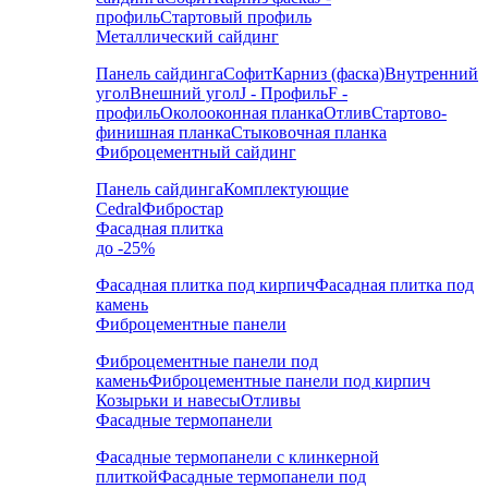
профиль
Стартовый профиль
Металлический сайдинг
Панель сайдинга
Софит
Карниз (фаска)
Внутренний
угол
Внешний угол
J - Профиль
F -
профиль
Околооконная планка
Отлив
Стартово-
финишная планка
Стыковочная планка
Фиброцементный сайдинг
Панель сайдинга
Комплектующие
Cedral
Фибростар
Фасадная плитка
до -25%
Фасадная плитка под кирпич
Фасадная плитка под
камень
Фиброцементные панели
Фиброцементные панели под
камень
Фиброцементные панели под кирпич
Козырьки и навесы
Отливы
Фасадные термопанели
Фасадные термопанели с клинкерной
плиткой
Фасадные термопанели под