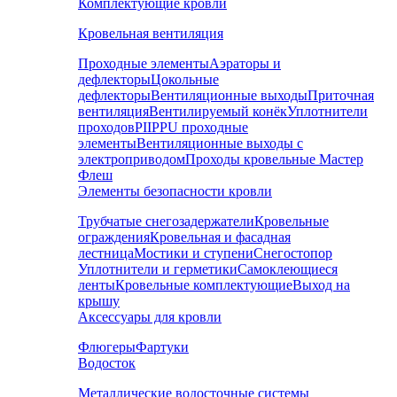
Комплектующие кровли
Кровельная вентиляция
Проходные элементы
Аэраторы и
дефлекторы
Цокольные
дефлекторы
Вентиляционные выходы
Приточная
вентиляция
Вентилируемый конёк
Уплотнители
проходов
PIIPPU проходные
элементы
Вентиляционные выходы с
электроприводом
Проходы кровельные Мастер
Флеш
Элементы безопасности кровли
Трубчатые снегозадержатели
Кровельные
ограждения
Кровельная и фасадная
лестница
Мостики и ступени
Снегостопор
Уплотнители и герметики
Самоклеющиеся
ленты
Кровельные комплектующие
Выход на
крышу
Аксессуары для кровли
Флюгеры
Фартуки
Водосток
Металлические водосточные системы