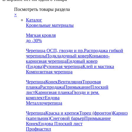
Посмотреть товары раздела
×
Каталог
Кровельные материалы
Мягкая кровля
до -30%
Черепица
ОСП, гвозди и пр.
Распродажа гибкой
черепицы
Подкладочный ковер
Коньково-
карнизная черепица
Ендовый ковер
(Ендова)
Рулонная черепица
Клей и мастика
Композитная черепица
Черепица
Конек
Вентиляция
Торцевая
планка
Распродажа
Примыкание
Плоский
лист
Карнизная планка
Гвозди и рем.
комплект
Ендова
Металлочерепица
Черепица
Краска и крепеж
Торец (фронтон)
Карниз
(капельник)
Снеговой барьер
Примыкание
Конек
Ендова
Плоский лист
Профнастил