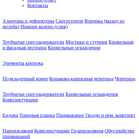
Контакты
Аэраторы и дефлекторы
Снегостопор
Воронка (выход из
желоба)
Нижнее колено (слив)
Трубчатые снегозадержатели
Мостики и ступени
Кровельная
и фасадная лестница
Кровельные ограждения
Элементы крепежа
Подкладочный ковер
Коньково-карнизная черепица
Черепица
Трубчатые снегозадержатели
Кровельные ограждения
Комплектующие
Ендова
Торцевая планка
Примыкание
Гвозди и рем. комплект
Пароизоляция
Комплектующие
Гидроизоляция
Обустройство
примыканий