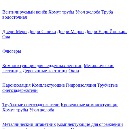
Вентилируемый конёк
Хомут трубы
Угол желоба
Труба
водосточная
Двери Мери
Двери Салика
Двери Марон
Двери Евро Йошкар-
Ола
Флюгеры
Комплектующие для чердачных лестниц
Металлические
лестницы
Деревянные лестницы
Окна
Пароизоляция
Комплектующие
Гидроизоляция
Трубчатые
снегозадержатели
Трубчатые снегозадержатели
Кровельные комплектующие
Хомут трубы
Угол желоба
Металлический штакетник
Комплектующие для ограждений