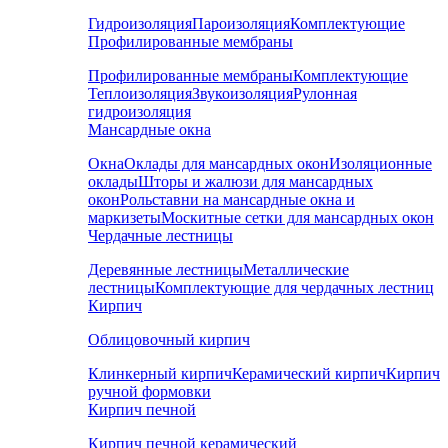
Гидроизоляция
Пароизоляция
Комплектующие
Профилированные мембраны
Профилированные мембраны
Комплектующие
Теплоизоляция
Звукоизоляция
Рулонная
гидроизоляция
Мансардные окна
Окна
Оклады для мансардных окон
Изоляционные
оклады
Шторы и жалюзи для мансардных
окон
Рольставни на мансардные окна и
маркизеты
Москитные сетки для мансардных окон
Чердачные лестницы
Деревянные лестницы
Металлические
лестницы
Комплектующие для чердачных лестниц
Кирпич
Облицовочный кирпич
Клинкерный кирпич
Керамический кирпич
Кирпич
ручной формовки
Кирпич печной
Кирпич печной керамический