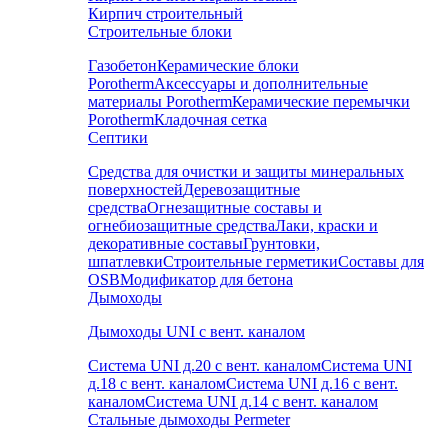
Кирпич строительный
Строительные блоки
Газобетон
Керамические блоки
Porotherm
Аксессуары и дополнительные
материалы Porotherm
Керамические перемычки
Porotherm
Кладочная сетка
Септики
Средства для очистки и защиты минеральных
поверхностей
Деревозащитные
средства
Огнезащитные составы и
огнебиозащитные средства
Лаки, краски и
декоративные составы
Грунтовки,
шпатлевки
Строительные герметики
Составы для
OSB
Модификатор для бетона
Дымоходы
Дымоходы UNI с вент. каналом
Система UNI д.20 с вент. каналом
Система UNI
д.18 с вент. каналом
Система UNI д.16 с вент.
каналом
Система UNI д.14 с вент. каналом
Стальные дымоходы Permeter