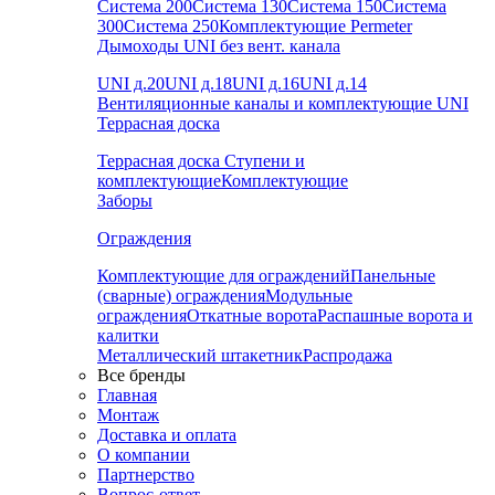
Система 200
Система 130
Система 150
Система
300
Система 250
Комплектующие Permeter
Дымоходы UNI без вент. канала
UNI д.20
UNI д.18
UNI д.16
UNI д.14
Вентиляционные каналы и комплектующие UNI
Террасная доска
Террасная доска
Ступени и
комплектующие
Комплектующие
Заборы
Ограждения
Комплектующие для ограждений
Панельные
(сварные) ограждения
Модульные
ограждения
Откатные ворота
Распашные ворота и
калитки
Металлический штакетник
Распродажа
Все бренды
Главная
Монтаж
Доставка и оплата
О компании
Партнерство
Вопрос-ответ