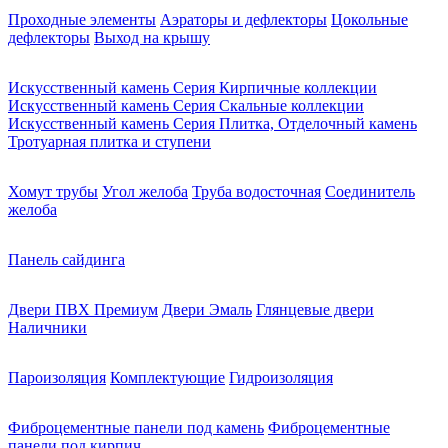
Проходные элементы
Аэраторы и дефлекторы
Цокольные
дефлекторы
Выход на крышу
Искусственный камень Серия Кирпичные коллекции
Искусственный камень Серия Скальные коллекции
Искусственный камень Серия Плитка, Отделочный камень
Тротуарная плитка и ступени
Хомут трубы
Угол желоба
Труба водосточная
Соединитель
желоба
Панель сайдинга
Двери ПВХ Премиум
Двери Эмаль
Глянцевые двери
Наличники
Пароизоляция
Комплектующие
Гидроизоляция
Фиброцементные панели под камень
Фиброцементные
панели под кирпич