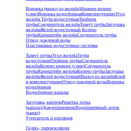
Воронка (выход из желоба)
Нижнее колено
(слив)
Воронка водосборная
Комплектующие
Угол
желоба
Труба водосточная
Тройник
трубы
Соединитель желоба
Хомут трубы
Заглушка
желоба
Желоб водосточный
Колено
трубы
Кронштейн желоба
Соединитель трубы
Отвод дождевой воды
Пластиковые водосточные системы
Хомут трубы
Угол желоба
Труба
водосточная
Тройник трубы
Соединитель
желоба
Колено нижнее (слив)
Соединитель
трубы
Кронштейн желоба
Колено трубы
Заглушка
желоба
Желоб водосточный
Выход из желоба
Клей
и комплектующие
Отвод дождевой воды
Воронка
водосборная
Водосборные каналы
Заглушка, крепеж
Решетка лотка
(канала)
Дождеприемник
Водоприемный лоток
(канал)
Утеплитель и изоляция
Гидро-, пароизоляция