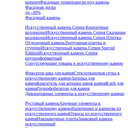
кирпич
Фасадные термопанели под камень
Фасадная доска
до -30%
Фасадный камень
Искусственный камень Серия Кирпичные
коллекции
Искусственный камень Серия Скальные
коллекции
Искусственный камень Серия Плитка,
Отделочный камень
Тротуарная плитка и
ступени
Искусственный камень Серия Special
Edition
Искусственный камень Серия
крупноформатный
Сопутствующие товары к искусственному камню
Фиксатор шва для камня
Стеклотканевая сетка к
искусственному камню
Затирка для
камня
Краситель для затирки швов камня
Клей для
камня
Гидрофобизатор для камня
Декоративные элементы к искусственному камню
Рустовый камень
Арочные элементы к
искусственному камню
Наличники и карнизы из
искусственного камня
Откосы из искусственного
камня
Накрывочные плиты
Замковый камень
искусственный