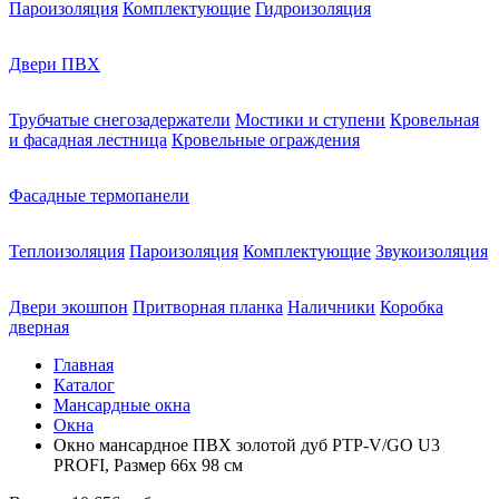
Пароизоляция
Комплектующие
Гидроизоляция
Двери ПВХ
Трубчатые снегозадержатели
Мостики и ступени
Кровельная
и фасадная лестница
Кровельные ограждения
Фасадные термопанели
Теплоизоляция
Пароизоляция
Комплектующие
Звукоизоляция
Двери экошпон
Притворная планка
Наличники
Коробка
дверная
Главная
Каталог
Мансардные окна
Окна
Окно мансардное ПВХ золотой дуб PTP-V/GO U3
PROFI, Размер 66х 98 см