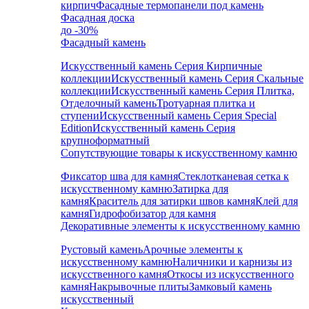
кирпич
Фасадные термопанели под камень
Фасадная доска
до -30%
Фасадный камень
Искусственный камень Серия Кирпичные
коллекции
Искусственный камень Серия Скальные
коллекции
Искусственный камень Серия Плитка,
Отделочный камень
Тротуарная плитка и
ступени
Искусственный камень Серия Special
Edition
Искусственный камень Серия
крупноформатный
Сопутствующие товары к искусственному камню
Фиксатор шва для камня
Стеклотканевая сетка к
искусственному камню
Затирка для
камня
Краситель для затирки швов камня
Клей для
камня
Гидрофобизатор для камня
Декоративные элементы к искусственному камню
Рустовый камень
Арочные элементы к
искусственному камню
Наличники и карнизы из
искусственного камня
Откосы из искусственного
камня
Накрывочные плиты
Замковый камень
искусственный