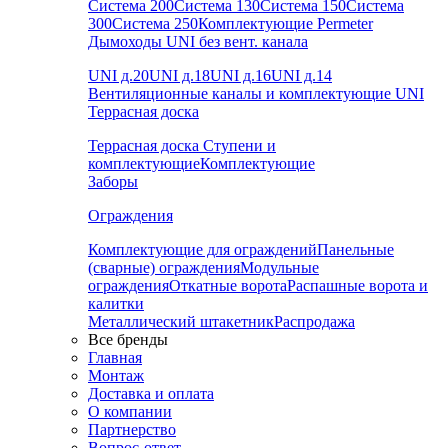
Система 200
Система 130
Система 150
Система
300
Система 250
Комплектующие Permeter
Дымоходы UNI без вент. канала
UNI д.20
UNI д.18
UNI д.16
UNI д.14
Вентиляционные каналы и комплектующие UNI
Террасная доска
Террасная доска
Ступени и
комплектующие
Комплектующие
Заборы
Ограждения
Комплектующие для ограждений
Панельные
(сварные) ограждения
Модульные
ограждения
Откатные ворота
Распашные ворота и
калитки
Металлический штакетник
Распродажа
Все бренды
Главная
Монтаж
Доставка и оплата
О компании
Партнерство
Вопрос-ответ