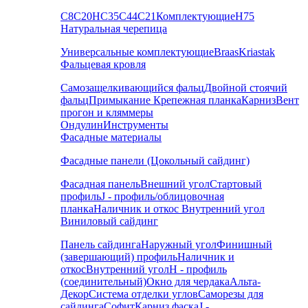
С8
С20
НС35
С44
С21
Комплектующие
Н75
Натуральная черепица
Универсальные комплектующие
Braas
Kriastak
Фальцевая кровля
Самозащелкивающийся фальц
Двойной стоячий
фальц
Примыкание
Крепежная планка
Карниз
Вент
прогон и кляммеры
Ондулин
Инструменты
Фасадные материалы
Фасадные панели (Цокольный сайдинг)
Фасадная панель
Внешний угол
Стартовый
профиль
J - профиль/облицовочная
планка
Наличник и откос
Внутренний угол
Виниловый сайдинг
Панель сайдинга
Наружный угол
Финишный
(завершающий) профиль
Наличник и
откос
Внутренний угол
H - профиль
(соединительный)
Окно для чердака
Альта-
Декор
Система отделки углов
Саморезы для
сайдинга
Софит
Карниз фаска
J -