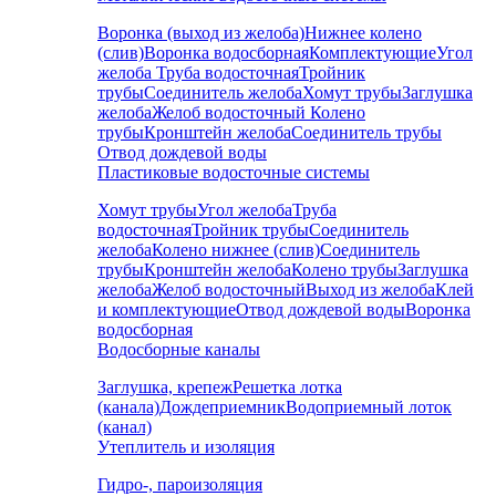
Воронка (выход из желоба)
Нижнее колено
(слив)
Воронка водосборная
Комплектующие
Угол
желоба
Труба водосточная
Тройник
трубы
Соединитель желоба
Хомут трубы
Заглушка
желоба
Желоб водосточный
Колено
трубы
Кронштейн желоба
Соединитель трубы
Отвод дождевой воды
Пластиковые водосточные системы
Хомут трубы
Угол желоба
Труба
водосточная
Тройник трубы
Соединитель
желоба
Колено нижнее (слив)
Соединитель
трубы
Кронштейн желоба
Колено трубы
Заглушка
желоба
Желоб водосточный
Выход из желоба
Клей
и комплектующие
Отвод дождевой воды
Воронка
водосборная
Водосборные каналы
Заглушка, крепеж
Решетка лотка
(канала)
Дождеприемник
Водоприемный лоток
(канал)
Утеплитель и изоляция
Гидро-, пароизоляция