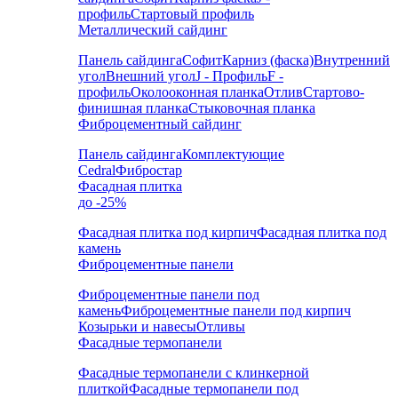
профиль
Стартовый профиль
Металлический сайдинг
Панель сайдинга
Софит
Карниз (фаска)
Внутренний
угол
Внешний угол
J - Профиль
F -
профиль
Околооконная планка
Отлив
Стартово-
финишная планка
Стыковочная планка
Фиброцементный сайдинг
Панель сайдинга
Комплектующие
Cedral
Фибростар
Фасадная плитка
до -25%
Фасадная плитка под кирпич
Фасадная плитка под
камень
Фиброцементные панели
Фиброцементные панели под
камень
Фиброцементные панели под кирпич
Козырьки и навесы
Отливы
Фасадные термопанели
Фасадные термопанели с клинкерной
плиткой
Фасадные термопанели под