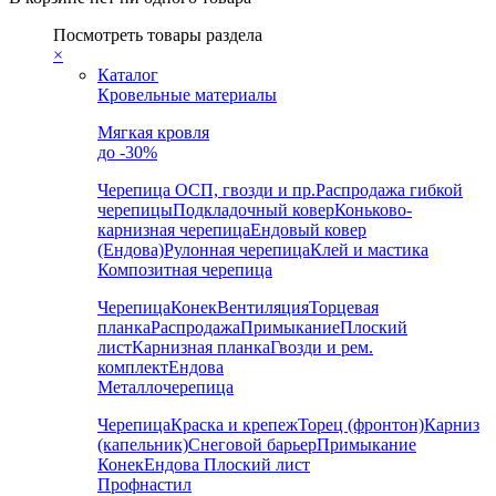
Посмотреть товары раздела
×
Каталог
Кровельные материалы
Мягкая кровля
до -30%
Черепица
ОСП, гвозди и пр.
Распродажа гибкой
черепицы
Подкладочный ковер
Коньково-
карнизная черепица
Ендовый ковер
(Ендова)
Рулонная черепица
Клей и мастика
Композитная черепица
Черепица
Конек
Вентиляция
Торцевая
планка
Распродажа
Примыкание
Плоский
лист
Карнизная планка
Гвозди и рем.
комплект
Ендова
Металлочерепица
Черепица
Краска и крепеж
Торец (фронтон)
Карниз
(капельник)
Снеговой барьер
Примыкание
Конек
Ендова
Плоский лист
Профнастил