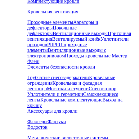
Комплектующие кровли
Кровельная вентиляция
Проходные элементы
Аэраторы и
дефлекторы
Цокольные
дефлекторы
Вентиляционные выходы
Приточная
вентиляция
Вентилируемый конёк
Уплотнители
проходов
PIIPPU проходные
элементы
Вентиляционные выходы с
электроприводом
Проходы кровельные Мастер
Флеш
Элементы безопасности кровли
Трубчатые снегозадержатели
Кровельные
ограждения
Кровельная и фасадная
лестница
Мостики и ступени
Снегостопор
Уплотнители и герметики
Самоклеющиеся
ленты
Кровельные комплектующие
Выход на
крышу
Аксессуары для кровли
Флюгеры
Фартуки
Водосток
Металлические водосточные системы