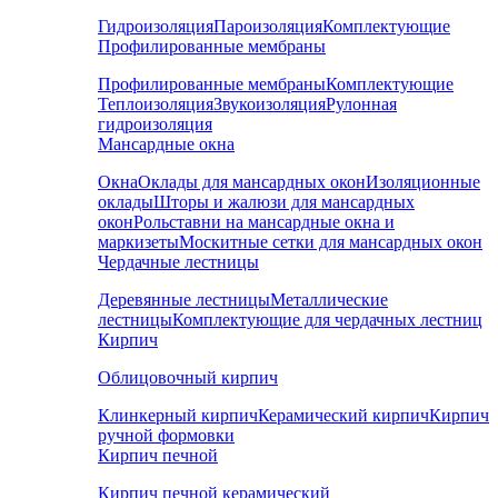
Гидроизоляция
Пароизоляция
Комплектующие
Профилированные мембраны
Профилированные мембраны
Комплектующие
Теплоизоляция
Звукоизоляция
Рулонная
гидроизоляция
Мансардные окна
Окна
Оклады для мансардных окон
Изоляционные
оклады
Шторы и жалюзи для мансардных
окон
Рольставни на мансардные окна и
маркизеты
Москитные сетки для мансардных окон
Чердачные лестницы
Деревянные лестницы
Металлические
лестницы
Комплектующие для чердачных лестниц
Кирпич
Облицовочный кирпич
Клинкерный кирпич
Керамический кирпич
Кирпич
ручной формовки
Кирпич печной
Кирпич печной керамический