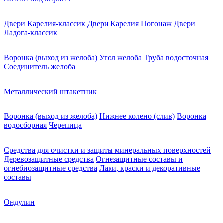
Двери Карелия-классик
Двери Карелия
Погонаж
Двери
Ладога-классик
Воронка (выход из желоба)
Угол желоба
Труба водосточная
Соединитель желоба
Металлический штакетник
Воронка (выход из желоба)
Нижнее колено (слив)
Воронка
водосборная
Черепица
Средства для очистки и защиты минеральных поверхностей
Деревозащитные средства
Огнезащитные составы и
огнебиозащитные средства
Лаки, краски и декоративные
составы
Ондулин