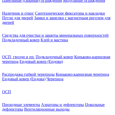
Панельные (сварные) ограждения
Модульные ограждения
Наличник и откос
Сантехнические фиксаторы и накладки
Петли для дверей
Замки и защелки с магнитным ригелем для
дверей
Средства для очистки и защиты минеральных поверхностей
Подкладочный ковер
Клей и мастика
ОСП, гвозди и пр.
Подкладочный ковер
Коньково-карнизная
черепица
Ендовый ковер (Ендова)
Распродажа гибкой черепицы
Коньково-карнизная черепица
Ендовый ковер (Ендова)
Черепица
ОСП
Проходные элементы
Аэраторы и дефлекторы
Цокольные
дефлекторы
Вентиляционные выходы