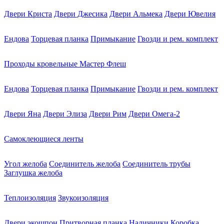
Двери Криста
Двери Джесика
Двери Альмека
Двери Ювелия
Ендова
Торцевая планка
Примыкание
Гвозди и рем. комплект
Проходы кровельные Мастер Флеш
Ендова
Торцевая планка
Примыкание
Гвозди и рем. комплект
Двери Яна
Двери Элиза
Двери Рим
Двери Омега-2
Самоклеющиеся ленты
Угол желоба
Соединитель желоба
Соединитель трубы
Заглушка желоба
Теплоизоляция
Звукоизоляция
Двери экошпон
Притворная планка
Наличники
Коробка