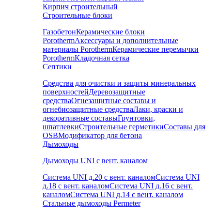
Кирпич строительный
Строительные блоки
Газобетон
Керамические блоки
Porotherm
Аксессуары и дополнительные
материалы Porotherm
Керамические перемычки
Porotherm
Кладочная сетка
Септики
Средства для очистки и защиты минеральных
поверхностей
Деревозащитные
средства
Огнезащитные составы и
огнебиозащитные средства
Лаки, краски и
декоративные составы
Грунтовки,
шпатлевки
Строительные герметики
Составы для
OSB
Модификатор для бетона
Дымоходы
Дымоходы UNI с вент. каналом
Система UNI д.20 с вент. каналом
Система UNI
д.18 с вент. каналом
Система UNI д.16 с вент.
каналом
Система UNI д.14 с вент. каналом
Стальные дымоходы Permeter