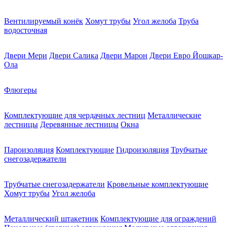
Вентилируемый конёк
Хомут трубы
Угол желоба
Труба
водосточная
Двери Мери
Двери Салика
Двери Марон
Двери Евро Йошкар-
Ола
Флюгеры
Комплектующие для чердачных лестниц
Металлические
лестницы
Деревянные лестницы
Окна
Пароизоляция
Комплектующие
Гидроизоляция
Трубчатые
снегозадержатели
Трубчатые снегозадержатели
Кровельные комплектующие
Хомут трубы
Угол желоба
Металлический штакетник
Комплектующие для ограждений