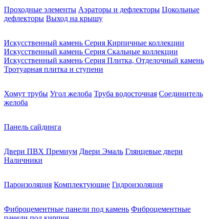
Проходные элементы
Аэраторы и дефлекторы
Цокольные
дефлекторы
Выход на крышу
Искусственный камень Серия Кирпичные коллекции
Искусственный камень Серия Скальные коллекции
Искусственный камень Серия Плитка, Отделочный камень
Тротуарная плитка и ступени
Хомут трубы
Угол желоба
Труба водосточная
Соединитель
желоба
Панель сайдинга
Двери ПВХ Премиум
Двери Эмаль
Глянцевые двери
Наличники
Пароизоляция
Комплектующие
Гидроизоляция
Фиброцементные панели под камень
Фиброцементные
панели под кирпич