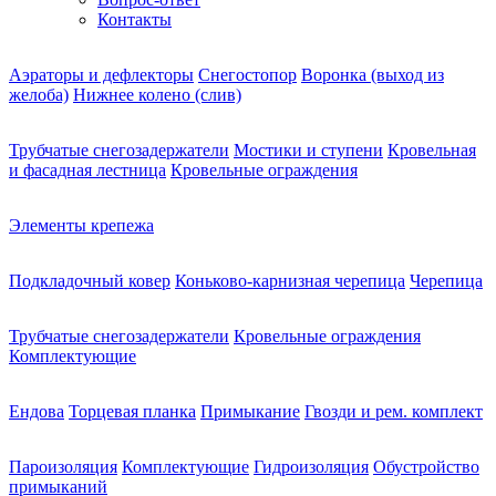
Контакты
Аэраторы и дефлекторы
Снегостопор
Воронка (выход из
желоба)
Нижнее колено (слив)
Трубчатые снегозадержатели
Мостики и ступени
Кровельная
и фасадная лестница
Кровельные ограждения
Элементы крепежа
Подкладочный ковер
Коньково-карнизная черепица
Черепица
Трубчатые снегозадержатели
Кровельные ограждения
Комплектующие
Ендова
Торцевая планка
Примыкание
Гвозди и рем. комплект
Пароизоляция
Комплектующие
Гидроизоляция
Обустройство
примыканий