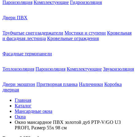
Пароизоляция
Комплектующие
Гидроизоляция
Двери ПВХ
Трубчатые снегозадержатели
Мостики и ступени
Кровельная
и фасадная лестница
Кровельные ограждения
Фасадные термопанели
Теплоизоляция
Пароизоляция
Комплектующие
Звукоизоляция
Двери экошпон
Притворная планка
Наличники
Коробка
дверная
Главная
Каталог
Мансардные окна
Окна
Окно мансардное ПВХ золотой дуб PTP-V/GO U3
PROFI, Размер 55х 98 см