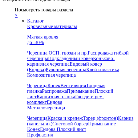
Посмотреть товары раздела
×
Каталог
Кровельные материалы
Мягкая кровля
до -30%
Черепица
ОСП, гвозди и пр.
Распродажа гибкой
черепицы
Подкладочный ковер
Коньково-
карнизная черепица
Ендовый ковер
(Ендова)
Рулонная черепица
Клей и мастика
Композитная черепица
Черепица
Конек
Вентиляция
Торцевая
планка
Распродажа
Примыкание
Плоский
лист
Карнизная планка
Гвозди и рем.
комплект
Ендова
Металлочерепица
Черепица
Краска и крепеж
Торец (фронтон)
Карниз
(капельник)
Снеговой барьер
Примыкание
Конек
Ендова
Плоский лист
Профнастил