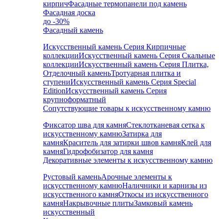
кирпич
Фасадные термопанели под камень
Фасадная доска
до -30%
Фасадный камень
Искусственный камень Серия Кирпичные
коллекции
Искусственный камень Серия Скальные
коллекции
Искусственный камень Серия Плитка,
Отделочный камень
Тротуарная плитка и
ступени
Искусственный камень Серия Special
Edition
Искусственный камень Серия
крупноформатный
Сопутствующие товары к искусственному камню
Фиксатор шва для камня
Стеклотканевая сетка к
искусственному камню
Затирка для
камня
Краситель для затирки швов камня
Клей для
камня
Гидрофобизатор для камня
Декоративные элементы к искусственному камню
Рустовый камень
Арочные элементы к
искусственному камню
Наличники и карнизы из
искусственного камня
Откосы из искусственного
камня
Накрывочные плиты
Замковый камень
искусственный