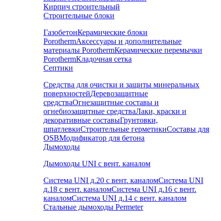
Кирпич строительный
Строительные блоки
Газобетон
Керамические блоки
Porotherm
Аксессуары и дополнительные
материалы Porotherm
Керамические перемычки
Porotherm
Кладочная сетка
Септики
Средства для очистки и защиты минеральных
поверхностей
Деревозащитные
средства
Огнезащитные составы и
огнебиозащитные средства
Лаки, краски и
декоративные составы
Грунтовки,
шпатлевки
Строительные герметики
Составы для
OSB
Модификатор для бетона
Дымоходы
Дымоходы UNI с вент. каналом
Система UNI д.20 с вент. каналом
Система UNI
д.18 с вент. каналом
Система UNI д.16 с вент.
каналом
Система UNI д.14 с вент. каналом
Стальные дымоходы Permeter