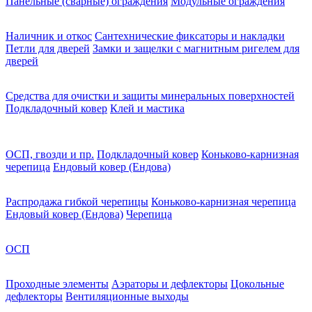
Панельные (сварные) ограждения
Модульные ограждения
Наличник и откос
Сантехнические фиксаторы и накладки
Петли для дверей
Замки и защелки с магнитным ригелем для
дверей
Средства для очистки и защиты минеральных поверхностей
Подкладочный ковер
Клей и мастика
ОСП, гвозди и пр.
Подкладочный ковер
Коньково-карнизная
черепица
Ендовый ковер (Ендова)
Распродажа гибкой черепицы
Коньково-карнизная черепица
Ендовый ковер (Ендова)
Черепица
ОСП
Проходные элементы
Аэраторы и дефлекторы
Цокольные
дефлекторы
Вентиляционные выходы