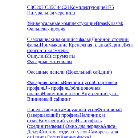
С8
С20
НС35
С44
С21
Комплектующие
Н75
Натуральная черепица
Универсальные комплектующие
Braas
Kriastak
Фальцевая кровля
Самозащелкивающийся фальц
Двойной стоячий
фальц
Примыкание
Крепежная планка
Карниз
Вент
прогон и кляммеры
Ондулин
Инструменты
Фасадные материалы
Фасадные панели (Цокольный сайдинг)
Фасадная панель
Внешний угол
Стартовый
профиль
J - профиль/облицовочная
планка
Наличник и откос
Внутренний угол
Виниловый сайдинг
Панель сайдинга
Наружный угол
Финишный
(завершающий) профиль
Наличник и
откос
Внутренний угол
H - профиль
(соединительный)
Окно для чердака
Альта-
Декор
Система отделки углов
Саморезы для
сайдинга
Софит
Карниз фаска
J -