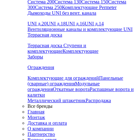
Система 200
Система 130
Система 150
Система
300
Система 250
Комплектующие Permeter
Дымоходы UNI без вент. канала
UNI д.20
UNI д.18
UNI д.16
UNI д.14
Вентиляционные каналы и комплектующие UNI
Террасная доска
Террасная доска
Ступени и
комплектующие
Комплектующие
Заборы
Ограждения
Комплектующие для ограждений
Панельные
(сварные) ограждения
Модульные
ограждения
Откатные ворота
Распашные ворота и
калитки
Металлический штакетник
Распродажа
Все бренды
Главная
Монтаж
Доставка и оплата
О компании
Партнерство
Вопрос-ответ