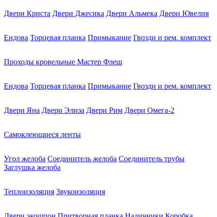
Двери Криста
Двери Джесика
Двери Альмека
Двери Ювелия
Ендова
Торцевая планка
Примыкание
Гвозди и рем. комплект
Проходы кровельные Мастер Флеш
Ендова
Торцевая планка
Примыкание
Гвозди и рем. комплект
Двери Яна
Двери Элиза
Двери Рим
Двери Омега-2
Самоклеющиеся ленты
Угол желоба
Соединитель желоба
Соединитель трубы
Заглушка желоба
Теплоизоляция
Звукоизоляция
Двери экошпон
Притворная планка
Наличники
Коробка