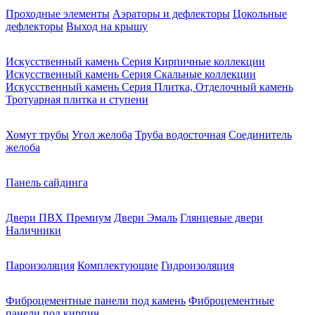
Проходные элементы
Аэраторы и дефлекторы
Цокольные
дефлекторы
Выход на крышу
Искусственный камень Серия Кирпичные коллекции
Искусственный камень Серия Скальные коллекции
Искусственный камень Серия Плитка, Отделочный камень
Тротуарная плитка и ступени
Хомут трубы
Угол желоба
Труба водосточная
Соединитель
желоба
Панель сайдинга
Двери ПВХ Премиум
Двери Эмаль
Глянцевые двери
Наличники
Пароизоляция
Комплектующие
Гидроизоляция
Фиброцементные панели под камень
Фиброцементные
панели под кирпич