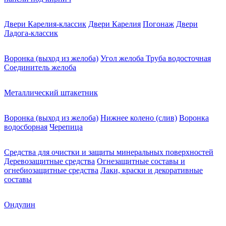
Двери Карелия-классик
Двери Карелия
Погонаж
Двери
Ладога-классик
Воронка (выход из желоба)
Угол желоба
Труба водосточная
Соединитель желоба
Металлический штакетник
Воронка (выход из желоба)
Нижнее колено (слив)
Воронка
водосборная
Черепица
Средства для очистки и защиты минеральных поверхностей
Деревозащитные средства
Огнезащитные составы и
огнебиозащитные средства
Лаки, краски и декоративные
составы
Ондулин