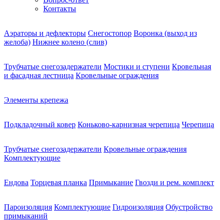
Контакты
Аэраторы и дефлекторы
Снегостопор
Воронка (выход из
желоба)
Нижнее колено (слив)
Трубчатые снегозадержатели
Мостики и ступени
Кровельная
и фасадная лестница
Кровельные ограждения
Элементы крепежа
Подкладочный ковер
Коньково-карнизная черепица
Черепица
Трубчатые снегозадержатели
Кровельные ограждения
Комплектующие
Ендова
Торцевая планка
Примыкание
Гвозди и рем. комплект
Пароизоляция
Комплектующие
Гидроизоляция
Обустройство
примыканий