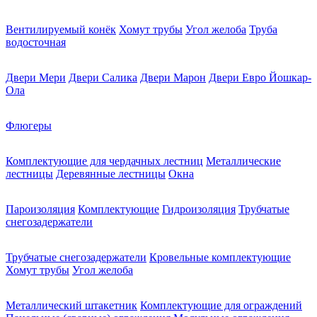
Вентилируемый конёк
Хомут трубы
Угол желоба
Труба
водосточная
Двери Мери
Двери Салика
Двери Марон
Двери Евро Йошкар-
Ола
Флюгеры
Комплектующие для чердачных лестниц
Металлические
лестницы
Деревянные лестницы
Окна
Пароизоляция
Комплектующие
Гидроизоляция
Трубчатые
снегозадержатели
Трубчатые снегозадержатели
Кровельные комплектующие
Хомут трубы
Угол желоба
Металлический штакетник
Комплектующие для ограждений