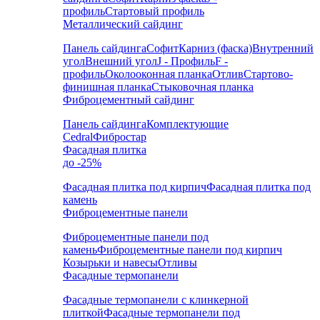
профиль
Стартовый профиль
Металлический сайдинг
Панель сайдинга
Софит
Карниз (фаска)
Внутренний
угол
Внешний угол
J - Профиль
F -
профиль
Околооконная планка
Отлив
Стартово-
финишная планка
Стыковочная планка
Фиброцементный сайдинг
Панель сайдинга
Комплектующие
Cedral
Фибростар
Фасадная плитка
до -25%
Фасадная плитка под кирпич
Фасадная плитка под
камень
Фиброцементные панели
Фиброцементные панели под
камень
Фиброцементные панели под кирпич
Козырьки и навесы
Отливы
Фасадные термопанели
Фасадные термопанели с клинкерной
плиткой
Фасадные термопанели под