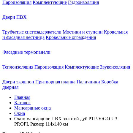
Пароизоляция
Комплектующие
Гидроизоляция
Двери ПВХ
Трубчатые снегозадержатели
Мостики и ступени
Кровельная
и фасадная лестница
Кровельные ограждения
Фасадные термопанели
Теплоизоляция
Пароизоляция
Комплектующие
Звукоизоляция
Двери экошпон
Притворная планка
Наличники
Коробка
дверная
Главная
Каталог
Мансардные окна
Окна
Окно мансардное ПВХ золотой дуб PTP-V/GO U3
PROFI, Размер 114х140 см