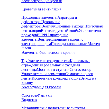
Комплектующие кровли
Кровельная вентиляция
Проходные элементы
Аэраторы и
дефлекторы
Цокольные
дефлекторы
Вентиляционные выходы
Приточная
вентиляция
Вентилируемый конёк
Уплотнители
проходов
PIIPPU проходные
элементы
Вентиляционные выходы с
электроприводом
Проходы кровельные Мастер
Флеш
Элементы безопасности кровли
Трубчатые снегозадержатели
Кровельные
ограждения
Кровельная и фасадная
лестница
Мостики и ступени
Снегостопор
Уплотнители и герметики
Самоклеющиеся
ленты
Кровельные комплектующие
Выход на
крышу
Аксессуары для кровли
Флюгеры
Фартуки
Водосток
Металлические водосточные системы