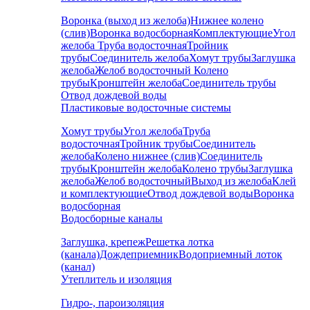
Воронка (выход из желоба)
Нижнее колено
(слив)
Воронка водосборная
Комплектующие
Угол
желоба
Труба водосточная
Тройник
трубы
Соединитель желоба
Хомут трубы
Заглушка
желоба
Желоб водосточный
Колено
трубы
Кронштейн желоба
Соединитель трубы
Отвод дождевой воды
Пластиковые водосточные системы
Хомут трубы
Угол желоба
Труба
водосточная
Тройник трубы
Соединитель
желоба
Колено нижнее (слив)
Соединитель
трубы
Кронштейн желоба
Колено трубы
Заглушка
желоба
Желоб водосточный
Выход из желоба
Клей
и комплектующие
Отвод дождевой воды
Воронка
водосборная
Водосборные каналы
Заглушка, крепеж
Решетка лотка
(канала)
Дождеприемник
Водоприемный лоток
(канал)
Утеплитель и изоляция
Гидро-, пароизоляция