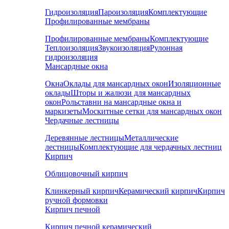
Гидроизоляция
Пароизоляция
Комплектующие
Профилированные мембраны
Профилированные мембраны
Комплектующие
Теплоизоляция
Звукоизоляция
Рулонная
гидроизоляция
Мансардные окна
Окна
Оклады для мансардных окон
Изоляционные
оклады
Шторы и жалюзи для мансардных
окон
Рольставни на мансардные окна и
маркизеты
Москитные сетки для мансардных окон
Чердачные лестницы
Деревянные лестницы
Металлические
лестницы
Комплектующие для чердачных лестниц
Кирпич
Облицовочный кирпич
Клинкерный кирпич
Керамический кирпич
Кирпич
ручной формовки
Кирпич печной
Кирпич печной керамический