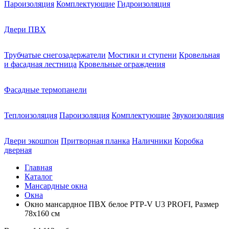
Пароизоляция
Комплектующие
Гидроизоляция
Двери ПВХ
Трубчатые снегозадержатели
Мостики и ступени
Кровельная
и фасадная лестница
Кровельные ограждения
Фасадные термопанели
Теплоизоляция
Пароизоляция
Комплектующие
Звукоизоляция
Двери экошпон
Притворная планка
Наличники
Коробка
дверная
Главная
Каталог
Мансардные окна
Окна
Окно мансардное ПВХ белое PTP-V U3 PROFI, Размер
78х160 см