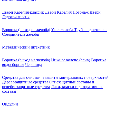
Двери Карелия-классик
Двери Карелия
Погонаж
Двери
Ладога-классик
Воронка (выход из желоба)
Угол желоба
Труба водосточная
Соединитель желоба
Металлический штакетник
Воронка (выход из желоба)
Нижнее колено (слив)
Воронка
водосборная
Черепица
Средства для очистки и защиты минеральных поверхностей
Деревозащитные средства
Огнезащитные составы и
огнебиозащитные средства
Лаки, краски и декоративные
составы
Ондулин