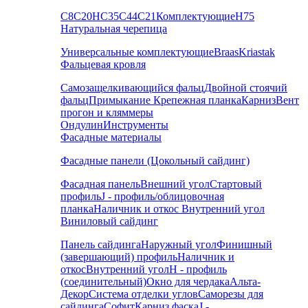
С8
С20
НС35
С44
С21
Комплектующие
Н75
Натуральная черепица
Универсальные комплектующие
Braas
Kriastak
Фальцевая кровля
Самозащелкивающийся фальц
Двойной стоячий
фальц
Примыкание
Крепежная планка
Карниз
Вент
прогон и кляммеры
Ондулин
Инструменты
Фасадные материалы
Фасадные панели (Цокольный сайдинг)
Фасадная панель
Внешний угол
Стартовый
профиль
J - профиль/облицовочная
планка
Наличник и откос
Внутренний угол
Виниловый сайдинг
Панель сайдинга
Наружный угол
Финишный
(завершающий) профиль
Наличник и
откос
Внутренний угол
H - профиль
(соединительный)
Окно для чердака
Альта-
Декор
Система отделки углов
Саморезы для
сайдинга
Софит
Карниз фаска
J -