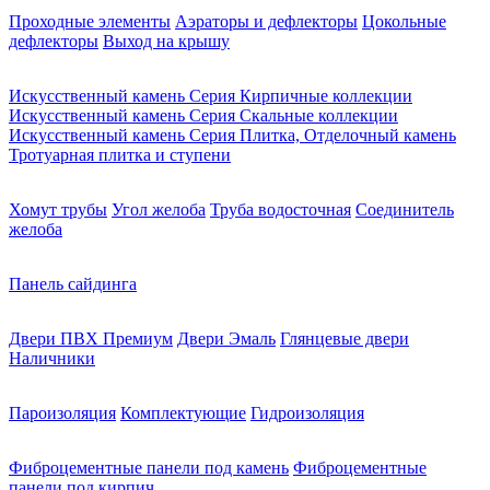
Проходные элементы
Аэраторы и дефлекторы
Цокольные
дефлекторы
Выход на крышу
Искусственный камень Серия Кирпичные коллекции
Искусственный камень Серия Скальные коллекции
Искусственный камень Серия Плитка, Отделочный камень
Тротуарная плитка и ступени
Хомут трубы
Угол желоба
Труба водосточная
Соединитель
желоба
Панель сайдинга
Двери ПВХ Премиум
Двери Эмаль
Глянцевые двери
Наличники
Пароизоляция
Комплектующие
Гидроизоляция
Фиброцементные панели под камень
Фиброцементные
панели под кирпич