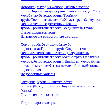
Воронка (выход из желоба)
Нижнее колено
(слив)
Воронка водосборная
Комплектующие
Угол
желоба
Труба водосточная
Тройник
трубы
Соединитель желоба
Хомут трубы
Заглушка
желоба
Желоб водосточный
Колено
трубы
Кронштейн желоба
Соединитель трубы
Отвод дождевой воды
Пластиковые водосточные системы
Хомут трубы
Угол желоба
Труба
водосточная
Тройник трубы
Соединитель
желоба
Колено нижнее (слив)
Соединитель
трубы
Кронштейн желоба
Колено трубы
Заглушка
желоба
Желоб водосточный
Выход из желоба
Клей
и комплектующие
Отвод дождевой воды
Воронка
водосборная
Водосборные каналы
Заглушка, крепеж
Решетка лотка
(канала)
Дождеприемник
Водоприемный лоток
(канал)
Утеплитель и изоляция
Гидро-, пароизоляция