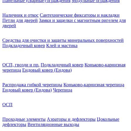
Панельные (сварные) ограждения
Модульные ограждения
Наличник и откос
Сантехнические фиксаторы и накладки
Петли для дверей
Замки и защелки с магнитным ригелем для
дверей
Средства для очистки и защиты минеральных поверхностей
Подкладочный ковер
Клей и мастика
ОСП, гвозди и пр.
Подкладочный ковер
Коньково-карнизная
черепица
Ендовый ковер (Ендова)
Распродажа гибкой черепицы
Коньково-карнизная черепица
Ендовый ковер (Ендова)
Черепица
ОСП
Проходные элементы
Аэраторы и дефлекторы
Цокольные
дефлекторы
Вентиляционные выходы