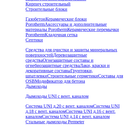
Кирпич строительный
Строительные блоки
Газобетон
Керамические блоки
Porotherm
Аксессуары и дополнительные
материалы Porotherm
Керамические перемычки
Porotherm
Кладочная сетка
Септики
Средства для очистки и защиты минеральных
поверхностей
Деревозащитные
средства
Огнезащитные составы и
огнебиозащитные средства
Лаки, краски и
декоративные составы
Грунтовки,
шпатлевки
Строительные герметики
Составы для
OSB
Модификатор для бетона
Дымоходы
Дымоходы UNI с вент. каналом
Система UNI д.20 с вент. каналом
Система UNI
д.18 с вент. каналом
Система UNI д.16 с вент.
каналом
Система UNI д.14 с вент. каналом
Стальные дымоходы Permeter