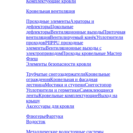
Комплектующие кровли
Кровельная вентиляция
Проходные элементы
Аэраторы и
дефлекторы
Цокольные
дефлекторы
Вентиляционные выходы
Приточная
вентиляция
Вентилируемый конёк
Уплотнители
проходов
PIIPPU проходные
элементы
Вентиляционные выходы с
электроприводом
Проходы кровельные Мастер
Флеш
Элементы безопасности кровли
Трубчатые снегозадержатели
Кровельные
ограждения
Кровельная и фасадная
лестница
Мостики и ступени
Снегостопор
Уплотнители и герметики
Самоклеющиеся
ленты
Кровельные комплектующие
Выход на
крышу
Аксессуары для кровли
Флюгеры
Фартуки
Водосток
Металлические водосточные системы