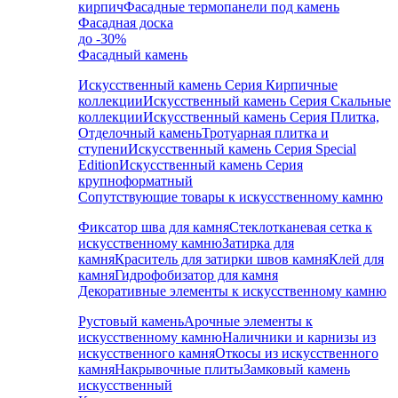
кирпич
Фасадные термопанели под камень
Фасадная доска
до -30%
Фасадный камень
Искусственный камень Серия Кирпичные
коллекции
Искусственный камень Серия Скальные
коллекции
Искусственный камень Серия Плитка,
Отделочный камень
Тротуарная плитка и
ступени
Искусственный камень Серия Special
Edition
Искусственный камень Серия
крупноформатный
Сопутствующие товары к искусственному камню
Фиксатор шва для камня
Стеклотканевая сетка к
искусственному камню
Затирка для
камня
Краситель для затирки швов камня
Клей для
камня
Гидрофобизатор для камня
Декоративные элементы к искусственному камню
Рустовый камень
Арочные элементы к
искусственному камню
Наличники и карнизы из
искусственного камня
Откосы из искусственного
камня
Накрывочные плиты
Замковый камень
искусственный