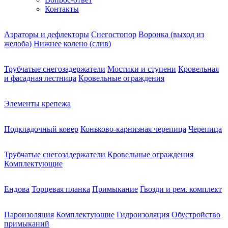
Контакты
Аэраторы и дефлекторы
Снегостопор
Воронка (выход из
желоба)
Нижнее колено (слив)
Трубчатые снегозадержатели
Мостики и ступени
Кровельная
и фасадная лестница
Кровельные ограждения
Элементы крепежа
Подкладочный ковер
Коньково-карнизная черепица
Черепица
Трубчатые снегозадержатели
Кровельные ограждения
Комплектующие
Ендова
Торцевая планка
Примыкание
Гвозди и рем. комплект
Пароизоляция
Комплектующие
Гидроизоляция
Обустройство
примыканий