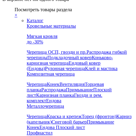
Посмотреть товары раздела
×
Каталог
Кровельные материалы
Мягкая кровля
до -30%
Черепица
ОСП, гвозди и пр.
Распродажа гибкой
черепицы
Подкладочный ковер
Коньково-
карнизная черепица
Ендовый ковер
(Ендова)
Рулонная черепица
Клей и мастика
Композитная черепица
Черепица
Конек
Вентиляция
Торцевая
планка
Распродажа
Примыкание
Плоский
лист
Карнизная планка
Гвозди и рем.
комплект
Ендова
Металлочерепица
Черепица
Краска и крепеж
Торец (фронтон)
Карниз
(капельник)
Снеговой барьер
Примыкание
Конек
Ендова
Плоский лист
Профнастил