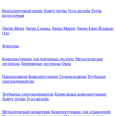
Вентилируемый конёк
Хомут трубы
Угол желоба
Труба
водосточная
Двери Мери
Двери Салика
Двери Марон
Двери Евро Йошкар-
Ола
Флюгеры
Комплектующие для чердачных лестниц
Металлические
лестницы
Деревянные лестницы
Окна
Пароизоляция
Комплектующие
Гидроизоляция
Трубчатые
снегозадержатели
Трубчатые снегозадержатели
Кровельные комплектующие
Хомут трубы
Угол желоба
Металлический штакетник
Комплектующие для ограждений