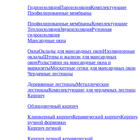
Гидроизоляция
Пароизоляция
Комплектующие
Профилированные мембраны
Профилированные мембраны
Комплектующие
Теплоизоляция
Звукоизоляция
Рулонная
гидроизоляция
Мансардные окна
Окна
Оклады для мансардных окон
Изоляционные
оклады
Шторы и жалюзи для мансардных
окон
Рольставни на мансардные окна и
маркизеты
Москитные сетки для мансардных окон
Чердачные лестницы
Деревянные лестницы
Металлические
лестницы
Комплектующие для чердачных лестниц
Кирпич
Облицовочный кирпич
Клинкерный кирпич
Керамический кирпич
Кирпич
ручной формовки
Кирпич печной
Кирпич печной керамический