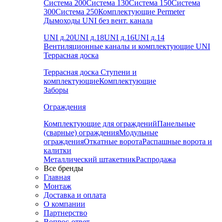
Система 200
Система 130
Система 150
Система
300
Система 250
Комплектующие Permeter
Дымоходы UNI без вент. канала
UNI д.20
UNI д.18
UNI д.16
UNI д.14
Вентиляционные каналы и комплектующие UNI
Террасная доска
Террасная доска
Ступени и
комплектующие
Комплектующие
Заборы
Ограждения
Комплектующие для ограждений
Панельные
(сварные) ограждения
Модульные
ограждения
Откатные ворота
Распашные ворота и
калитки
Металлический штакетник
Распродажа
Все бренды
Главная
Монтаж
Доставка и оплата
О компании
Партнерство
Вопрос-ответ