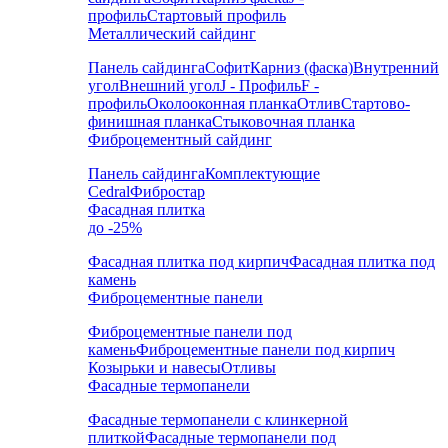
профиль
Стартовый профиль
Металлический сайдинг
Панель сайдинга
Софит
Карниз (фаска)
Внутренний
угол
Внешний угол
J - Профиль
F -
профиль
Околооконная планка
Отлив
Стартово-
финишная планка
Стыковочная планка
Фиброцементный сайдинг
Панель сайдинга
Комплектующие
Cedral
Фибростар
Фасадная плитка
до -25%
Фасадная плитка под кирпич
Фасадная плитка под
камень
Фиброцементные панели
Фиброцементные панели под
камень
Фиброцементные панели под кирпич
Козырьки и навесы
Отливы
Фасадные термопанели
Фасадные термопанели с клинкерной
плиткой
Фасадные термопанели под