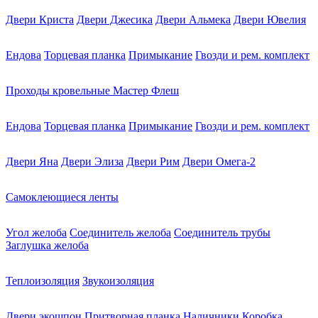
Двери Криста
Двери Джесика
Двери Альмека
Двери Ювелия
Ендова
Торцевая планка
Примыкание
Гвозди и рем. комплект
Проходы кровельные Мастер Флеш
Ендова
Торцевая планка
Примыкание
Гвозди и рем. комплект
Двери Яна
Двери Элиза
Двери Рим
Двери Омега-2
Самоклеющиеся ленты
Угол желоба
Соединитель желоба
Соединитель трубы
Заглушка желоба
Теплоизоляция
Звукоизоляция
Двери экошпон
Притворная планка
Наличники
Коробка