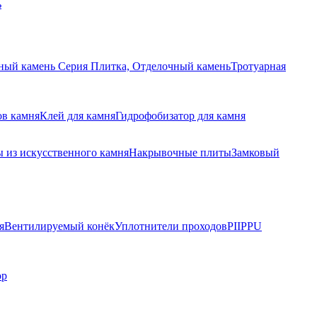
ь
ный камень Серия Плитка, Отделочный камень
Тротуарная
ов камня
Клей для камня
Гидрофобизатор для камня
 из искусственного камня
Накрывочные плиты
Замковый
я
Вентилируемый конёк
Уплотнители проходов
PIIPPU
ор