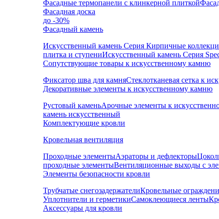
Фасадные термопанели с клинкерной плиткой
Фаса
Фасадная доска
до -30%
Фасадный камень
Искусственный камень Серия Кирпичные коллекц
плитка и ступени
Искусственный камень Серия Speci
Сопутствующие товары к искусственному камню
Фиксатор шва для камня
Стеклотканевая сетка к и
Декоративные элементы к искусственному камню
Рустовый камень
Арочные элементы к искусственн
камень искусственный
Комплектующие кровли
Кровельная вентиляция
Проходные элементы
Аэраторы и дефлекторы
Цокол
проходные элементы
Вентиляционные выходы с эл
Элементы безопасности кровли
Трубчатые снегозадержатели
Кровельные ограждени
Уплотнители и герметики
Самоклеющиеся ленты
Кр
Аксессуары для кровли