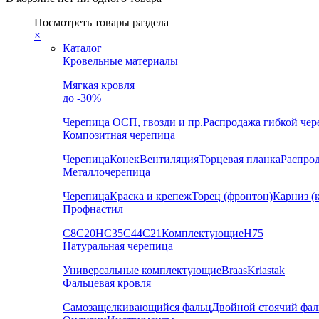
Посмотреть товары раздела
×
Каталог
Кровельные материалы
Мягкая кровля
до -30%
Черепица
ОСП, гвозди и пр.
Распродажа гибкой че
Композитная черепица
Черепица
Конек
Вентиляция
Торцевая планка
Распро
Металлочерепица
Черепица
Краска и крепеж
Торец (фронтон)
Карниз (
Профнастил
С8
С20
НС35
С44
С21
Комплектующие
Н75
Натуральная черепица
Универсальные комплектующие
Braas
Kriastak
Фальцевая кровля
Самозащелкивающийся фальц
Двойной стоячий фал