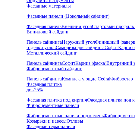
Ондулин
Инструменты
Фасадные материалы
Фасадные панели (Цокольный сайдинг)
Фасадная панель
Внешний угол
Стартовый профиль
Виниловый сайдинг
Панель сайдинга
Наружный угол
Финишный (завер
отделки углов
Саморезы для сайдинга
Софит
Карниз 
Металлический сайдинг
Панель сайдинга
Софит
Карниз (фаска)
Внутренний 
Фиброцементный сайдинг
Панель сайдинга
Комплектующие Cedral
Фибростар
Фасадная плитка
до -25%
Фасадная плитка под кирпич
Фасадная плитка под 
Фиброцементные панели
Фиброцементные панели под камень
Фиброцементн
Козырьки и навесы
Отливы
Фасадные термопанели