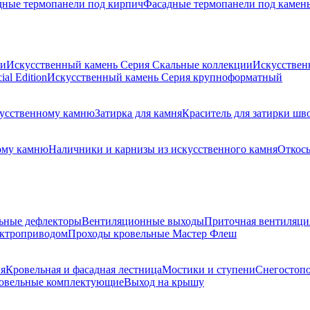
дные термопанели под кирпич
Фасадные термопанели под камен
ии
Искусственный камень Серия Скальные коллекции
Искусствен
al Edition
Искусственный камень Серия крупноформатный
скусственному камню
Затирка для камня
Краситель для затирки шв
ому камню
Наличники и карнизы из искусственного камня
Откосы
ьные дефлекторы
Вентиляционные выходы
Приточная вентиляци
ектроприводом
Проходы кровельные Мастер Флеш
я
Кровельная и фасадная лестница
Мостики и ступени
Снегостоп
овельные комплектующие
Выход на крышу