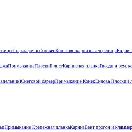
репицы
Подкладочный ковер
Коньково-карнизная черепица
Ендовы
дажа
Примыкание
Плоский лист
Карнизная планка
Гвозди и рем. к
капельник)
Снеговой барьер
Примыкание
Конек
Ендова
Плоский 
ьц
Примыкание
Крепежная планка
Карниз
Вент прогон и клямме