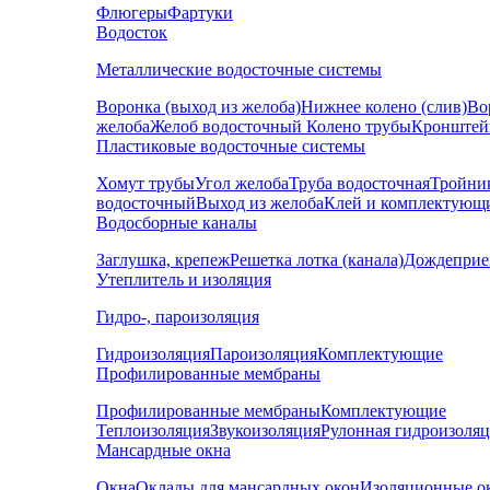
Флюгеры
Фартуки
Водосток
Металлические водосточные системы
Воронка (выход из желоба)
Нижнее колено (слив)
Во
желоба
Желоб водосточный
Колено трубы
Кронштей
Пластиковые водосточные системы
Хомут трубы
Угол желоба
Труба водосточная
Тройни
водосточный
Выход из желоба
Клей и комплектующ
Водосборные каналы
Заглушка, крепеж
Решетка лотка (канала)
Дождеприе
Утеплитель и изоляция
Гидро-, пароизоляция
Гидроизоляция
Пароизоляция
Комплектующие
Профилированные мембраны
Профилированные мембраны
Комплектующие
Теплоизоляция
Звукоизоляция
Рулонная гидроизоля
Мансардные окна
Окна
Оклады для мансардных окон
Изоляционные о