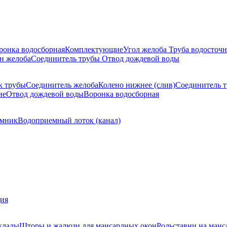
ронка водосборная
Комплектующие
Угол желоба
Труба водосточн
н желоба
Соединитель трубы
Отвод дождевой воды
к трубы
Соединитель желоба
Колено нижнее (слив)
Соединитель 
ие
Отвод дождевой воды
Воронка водосборная
мник
Водоприемный лоток (канал)
ция
клады
Шторы и жалюзи для мансардных окон
Рольставни на манс