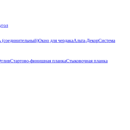
угол
ь (соединительный)
Окно для чердака
Альта-Декор
Система
тлив
Стартово-финишная планка
Стыковочная планка