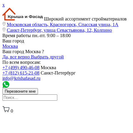
x
Широкий ассортимент стройматериалов
Московская область, Красногорск, Спасская улица, 1А
Санкт-Петербург, улица Севастьянова, 12, Колпино
Время работы
пн.-пт. 9:00 – 18:00
Ваш город
Москва
Ваш город Москва ?
Да, все верно
Выбрать другой
По всем вопросам:
+7 (499) 490-46-08
Москва
+7 (812) 615-21-08
Санкт-Петербург
info@krishafasad.ru
Перезвоните мне
0