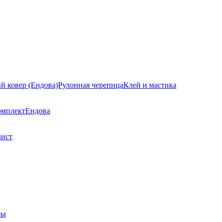
й ковер (Ендова)
Рулонная черепица
Клей и мастика
омплект
Ендова
лист
ры