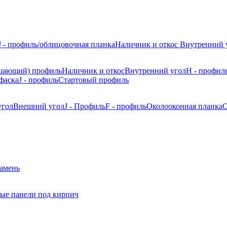
J - профиль/облицовочная планка
Наличник и откос
Внутренний 
шающий) профиль
Наличник и откос
Внутренний угол
H - профил
фаска
J - профиль
Стартовый профиль
угол
Внешний угол
J - Профиль
F - профиль
Околооконная планка
О
камень
ые панели под кирпич