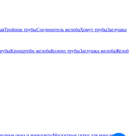
ая
Тройник трубы
Соединитель желоба
Хомут трубы
Заглушка
трубы
Кронштейн желоба
Колено трубы
Заглушка желоба
Желоб
ардные окна и маркизеты
Москитные сетки для мансардных