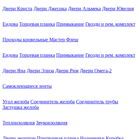
Двери Криста
Двери Джесика
Двери Альмека
Двери Ювелия
Ендова
Торцевая планка
Примыкание
Гвозди и рем. комплект
Проходы кровельные Мастер Флеш
Ендова
Торцевая планка
Примыкание
Гвозди и рем. комплект
Двери Яна
Двери Элиза
Двери Рим
Двери Омега-2
Самоклеющиеся ленты
Угол желоба
Соединитель желоба
Соединитель трубы
Заглушка желоба
Теплоизоляция
Звукоизоляция
Двери экошпон
Притворная планка
Наличники
Коробка