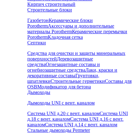
Кирпич строительный
Строительные блоки
Газобетон
Керамические блоки
Porotherm
Аксессуары и дополнительные
материалы Porotherm
Керамические перемычки
Porotherm
Кладочная сетка
Септики
Средства для очистки и защиты минеральных
поверхностей
Деревозащитные
средства
Огнезащитные составы и
огнебиозащитные средства
Лаки, краски и
декоративные составы
Грунтовки,
шпатлевки
Строительные герметики
Составы для
OSB
Модификатор для бетона
Дымоходы
Дымоходы UNI с вент. каналом
Система UNI д.20 с вент. каналом
Система UNI
д.18 с вент. каналом
Система UNI д.16 с вент.
каналом
Система UNI д.14 с вент. каналом
Стальные дымоходы Permeter