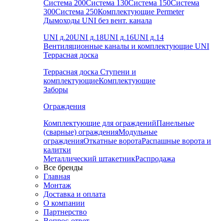
Система 200
Система 130
Система 150
Система
300
Система 250
Комплектующие Permeter
Дымоходы UNI без вент. канала
UNI д.20
UNI д.18
UNI д.16
UNI д.14
Вентиляционные каналы и комплектующие UNI
Террасная доска
Террасная доска
Ступени и
комплектующие
Комплектующие
Заборы
Ограждения
Комплектующие для ограждений
Панельные
(сварные) ограждения
Модульные
ограждения
Откатные ворота
Распашные ворота и
калитки
Металлический штакетник
Распродажа
Все бренды
Главная
Монтаж
Доставка и оплата
О компании
Партнерство
Вопрос-ответ