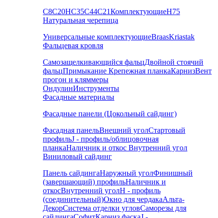
С8
С20
НС35
С44
С21
Комплектующие
Н75
Натуральная черепица
Универсальные комплектующие
Braas
Kriastak
Фальцевая кровля
Самозащелкивающийся фальц
Двойной стоячий
фальц
Примыкание
Крепежная планка
Карниз
Вент
прогон и кляммеры
Ондулин
Инструменты
Фасадные материалы
Фасадные панели (Цокольный сайдинг)
Фасадная панель
Внешний угол
Стартовый
профиль
J - профиль/облицовочная
планка
Наличник и откос
Внутренний угол
Виниловый сайдинг
Панель сайдинга
Наружный угол
Финишный
(завершающий) профиль
Наличник и
откос
Внутренний угол
H - профиль
(соединительный)
Окно для чердака
Альта-
Декор
Система отделки углов
Саморезы для
сайдинга
Софит
Карниз фаска
J -