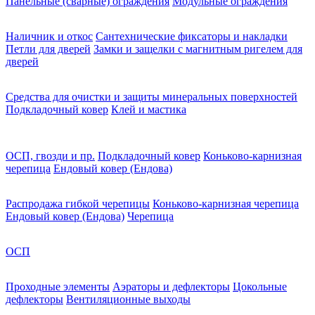
Панельные (сварные) ограждения
Модульные ограждения
Наличник и откос
Сантехнические фиксаторы и накладки
Петли для дверей
Замки и защелки с магнитным ригелем для
дверей
Средства для очистки и защиты минеральных поверхностей
Подкладочный ковер
Клей и мастика
ОСП, гвозди и пр.
Подкладочный ковер
Коньково-карнизная
черепица
Ендовый ковер (Ендова)
Распродажа гибкой черепицы
Коньково-карнизная черепица
Ендовый ковер (Ендова)
Черепица
ОСП
Проходные элементы
Аэраторы и дефлекторы
Цокольные
дефлекторы
Вентиляционные выходы