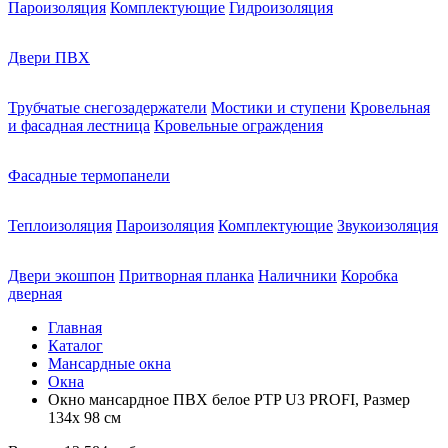
Пароизоляция
Комплектующие
Гидроизоляция
Двери ПВХ
Трубчатые снегозадержатели
Мостики и ступени
Кровельная
и фасадная лестница
Кровельные ограждения
Фасадные термопанели
Теплоизоляция
Пароизоляция
Комплектующие
Звукоизоляция
Двери экошпон
Притворная планка
Наличники
Коробка
дверная
Главная
Каталог
Мансардные окна
Окна
Окно мансардное ПВХ белое PTP U3 PROFI, Размер
134х 98 см