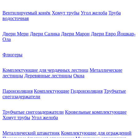
Вентилируемый конёк
Хомут трубы
Угол желоба
Труба
водосточная
Двери Мери
Двери Салика
Двери Марон
Двери Евро Йошкар-
Ола
Флюгеры
Комплектующие для чердачных лестниц
Металлические
лестницы
Деревянные лестницы
Окна
Пароизоляция
Комплектующие
Гидроизоляция
Трубчатые
снегозадержатели
Трубчатые снегозадержатели
Кровельные комплектующие
Хомут трубы
Угол желоба
Металлический штакетник
Комплектующие для ограждений