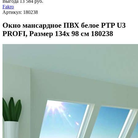
Выгода
13 584 руб.
Fakro
Артикул:
180238
Окно мансардное ПВХ белое PTP U3
PROFI, Размер 134х 98 см 180238