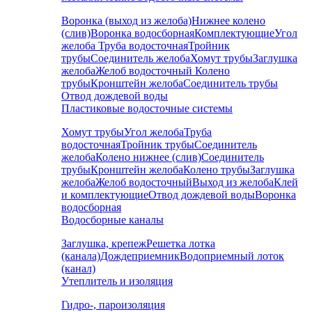
Воронка (выход из желоба)
Нижнее колено
(слив)
Воронка водосборная
Комплектующие
Угол
желоба
Труба водосточная
Тройник
трубы
Соединитель желоба
Хомут трубы
Заглушка
желоба
Желоб водосточный
Колено
трубы
Кронштейн желоба
Соединитель трубы
Отвод дождевой воды
Пластиковые водосточные системы
Хомут трубы
Угол желоба
Труба
водосточная
Тройник трубы
Соединитель
желоба
Колено нижнее (слив)
Соединитель
трубы
Кронштейн желоба
Колено трубы
Заглушка
желоба
Желоб водосточный
Выход из желоба
Клей
и комплектующие
Отвод дождевой воды
Воронка
водосборная
Водосборные каналы
Заглушка, крепеж
Решетка лотка
(канала)
Дождеприемник
Водоприемный лоток
(канал)
Утеплитель и изоляция
Гидро-, пароизоляция