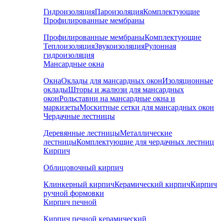
Гидроизоляция
Пароизоляция
Комплектующие
Профилированные мембраны
Профилированные мембраны
Комплектующие
Теплоизоляция
Звукоизоляция
Рулонная
гидроизоляция
Мансардные окна
Окна
Оклады для мансардных окон
Изоляционные
оклады
Шторы и жалюзи для мансардных
окон
Рольставни на мансардные окна и
маркизеты
Москитные сетки для мансардных окон
Чердачные лестницы
Деревянные лестницы
Металлические
лестницы
Комплектующие для чердачных лестниц
Кирпич
Облицовочный кирпич
Клинкерный кирпич
Керамический кирпич
Кирпич
ручной формовки
Кирпич печной
Кирпич печной керамический