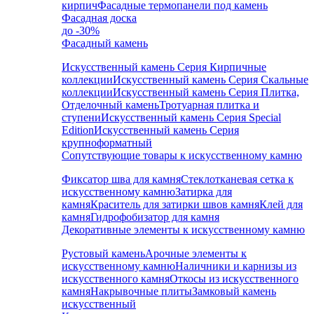
кирпич
Фасадные термопанели под камень
Фасадная доска
до -30%
Фасадный камень
Искусственный камень Серия Кирпичные
коллекции
Искусственный камень Серия Скальные
коллекции
Искусственный камень Серия Плитка,
Отделочный камень
Тротуарная плитка и
ступени
Искусственный камень Серия Special
Edition
Искусственный камень Серия
крупноформатный
Сопутствующие товары к искусственному камню
Фиксатор шва для камня
Стеклотканевая сетка к
искусственному камню
Затирка для
камня
Краситель для затирки швов камня
Клей для
камня
Гидрофобизатор для камня
Декоративные элементы к искусственному камню
Рустовый камень
Арочные элементы к
искусственному камню
Наличники и карнизы из
искусственного камня
Откосы из искусственного
камня
Накрывочные плиты
Замковый камень
искусственный