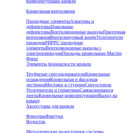
Комплектующие кровли
Кровельная вентиляция
Проходные элементы
Аэраторы и
дефлекторы
Цокольные
дефлекторы
Вентиляционные выходы
Приточная
вентиляция
Вентилируемый конёк
Уплотнители
проходов
PIIPPU проходные
элементы
Вентиляционные выходы с
электроприводом
Проходы кровельные Мастер
Флеш
Элементы безопасности кровли
Трубчатые снегозадержатели
Кровельные
ограждения
Кровельная и фасадная
лестница
Мостики и ступени
Снегостопор
Уплотнители и герметики
Самоклеющиеся
ленты
Кровельные комплектующие
Выход на
крышу
Аксессуары для кровли
Флюгеры
Фартуки
Водосток
Металлические водосточные системы