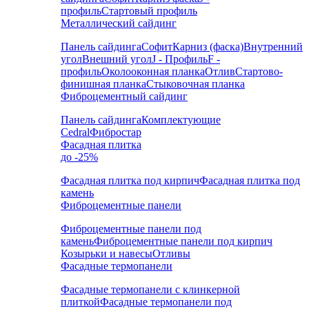
профиль
Стартовый профиль
Металлический сайдинг
Панель сайдинга
Софит
Карниз (фаска)
Внутренний
угол
Внешний угол
J - Профиль
F -
профиль
Околооконная планка
Отлив
Стартово-
финишная планка
Стыковочная планка
Фиброцементный сайдинг
Панель сайдинга
Комплектующие
Cedral
Фибростар
Фасадная плитка
до -25%
Фасадная плитка под кирпич
Фасадная плитка под
камень
Фиброцементные панели
Фиброцементные панели под
камень
Фиброцементные панели под кирпич
Козырьки и навесы
Отливы
Фасадные термопанели
Фасадные термопанели с клинкерной
плиткой
Фасадные термопанели под