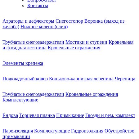
Контакты
Аэраторы и дефлекторы
Снегостопор
Воронка (выход из
желоба)
Нижнее колено (слив)
Трубчатые снегозадержатели
Мостики и ступени
Кровельная
и фасадная лестница
Кровельные ограждения
Элементы крепежа
Подкладочный ковер
Коньково-карнизная черепица
Черепица
Трубчатые снегозадержатели
Кровельные ограждения
Комплектующие
Ендова
Торцевая планка
Примыкание
Гвозди и рем. комплект
Пароизоляция
Комплектующие
Гидроизоляция
Обустройство
примыканий