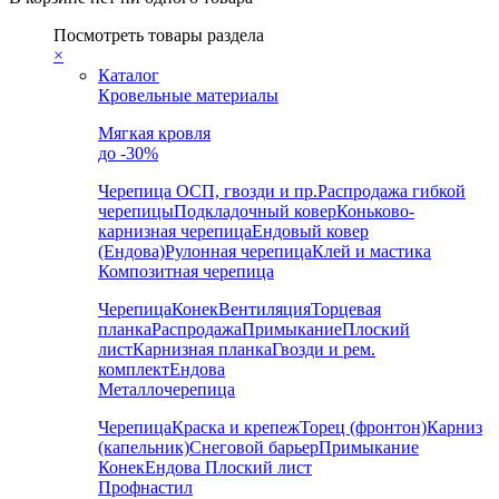
Посмотреть товары раздела
×
Каталог
Кровельные материалы
Мягкая кровля
до -30%
Черепица
ОСП, гвозди и пр.
Распродажа гибкой
черепицы
Подкладочный ковер
Коньково-
карнизная черепица
Ендовый ковер
(Ендова)
Рулонная черепица
Клей и мастика
Композитная черепица
Черепица
Конек
Вентиляция
Торцевая
планка
Распродажа
Примыкание
Плоский
лист
Карнизная планка
Гвозди и рем.
комплект
Ендова
Металлочерепица
Черепица
Краска и крепеж
Торец (фронтон)
Карниз
(капельник)
Снеговой барьер
Примыкание
Конек
Ендова
Плоский лист
Профнастил