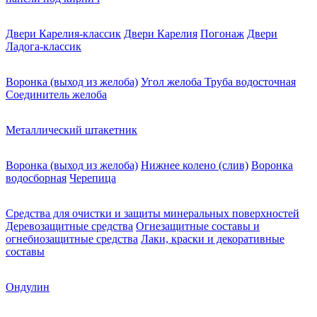
Двери Карелия-классик
Двери Карелия
Погонаж
Двери
Ладога-классик
Воронка (выход из желоба)
Угол желоба
Труба водосточная
Соединитель желоба
Металлический штакетник
Воронка (выход из желоба)
Нижнее колено (слив)
Воронка
водосборная
Черепица
Средства для очистки и защиты минеральных поверхностей
Деревозащитные средства
Огнезащитные составы и
огнебиозащитные средства
Лаки, краски и декоративные
составы
Ондулин