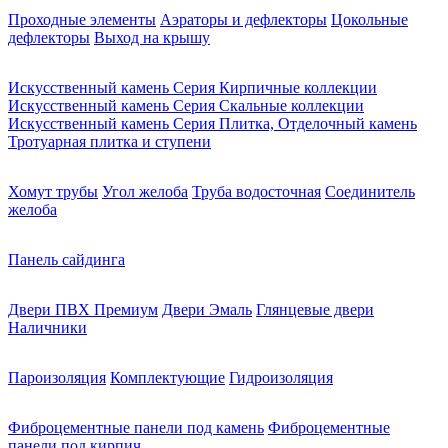
Проходные элементы
Аэраторы и дефлекторы
Цокольные
дефлекторы
Выход на крышу
Искусственный камень Серия Кирпичные коллекции
Искусственный камень Серия Скальные коллекции
Искусственный камень Серия Плитка, Отделочный камень
Тротуарная плитка и ступени
Хомут трубы
Угол желоба
Труба водосточная
Соединитель
желоба
Панель сайдинга
Двери ПВХ Премиум
Двери Эмаль
Глянцевые двери
Наличники
Пароизоляция
Комплектующие
Гидроизоляция
Фиброцементные панели под камень
Фиброцементные
панели под кирпич