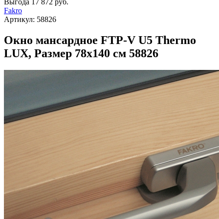
Выгода
17 872 руб.
Fakro
Артикул:
58826
Окно мансардное FTP-V U5 Thermo
LUX, Размер 78х140 см 58826