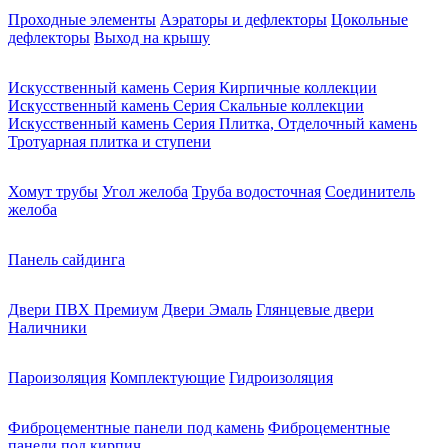
Проходные элементы
Аэраторы и дефлекторы
Цокольные
дефлекторы
Выход на крышу
Искусственный камень Серия Кирпичные коллекции
Искусственный камень Серия Скальные коллекции
Искусственный камень Серия Плитка, Отделочный камень
Тротуарная плитка и ступени
Хомут трубы
Угол желоба
Труба водосточная
Соединитель
желоба
Панель сайдинга
Двери ПВХ Премиум
Двери Эмаль
Глянцевые двери
Наличники
Пароизоляция
Комплектующие
Гидроизоляция
Фиброцементные панели под камень
Фиброцементные
панели под кирпич