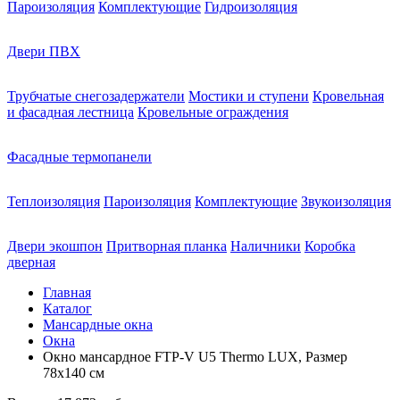
Пароизоляция
Комплектующие
Гидроизоляция
Двери ПВХ
Трубчатые снегозадержатели
Мостики и ступени
Кровельная
и фасадная лестница
Кровельные ограждения
Фасадные термопанели
Теплоизоляция
Пароизоляция
Комплектующие
Звукоизоляция
Двери экошпон
Притворная планка
Наличники
Коробка
дверная
Главная
Каталог
Мансардные окна
Окна
Окно мансардное FTP-V U5 Thermo LUX, Размер
78х140 см