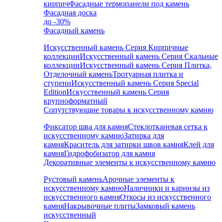
кирпич
Фасадные термопанели под камень
Фасадная доска
до -30%
Фасадный камень
Искусственный камень Серия Кирпичные
коллекции
Искусственный камень Серия Скальные
коллекции
Искусственный камень Серия Плитка,
Отделочный камень
Тротуарная плитка и
ступени
Искусственный камень Серия Special
Edition
Искусственный камень Серия
крупноформатный
Сопутствующие товары к искусственному камню
Фиксатор шва для камня
Стеклотканевая сетка к
искусственному камню
Затирка для
камня
Краситель для затирки швов камня
Клей для
камня
Гидрофобизатор для камня
Декоративные элементы к искусственному камню
Рустовый камень
Арочные элементы к
искусственному камню
Наличники и карнизы из
искусственного камня
Откосы из искусственного
камня
Накрывочные плиты
Замковый камень
искусственный