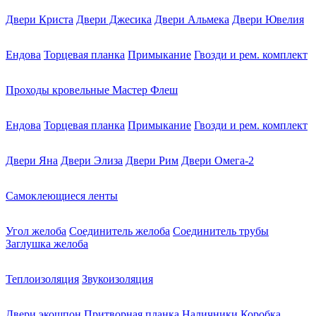
Двери Криста
Двери Джесика
Двери Альмека
Двери Ювелия
Ендова
Торцевая планка
Примыкание
Гвозди и рем. комплект
Проходы кровельные Мастер Флеш
Ендова
Торцевая планка
Примыкание
Гвозди и рем. комплект
Двери Яна
Двери Элиза
Двери Рим
Двери Омега-2
Самоклеющиеся ленты
Угол желоба
Соединитель желоба
Соединитель трубы
Заглушка желоба
Теплоизоляция
Звукоизоляция
Двери экошпон
Притворная планка
Наличники
Коробка