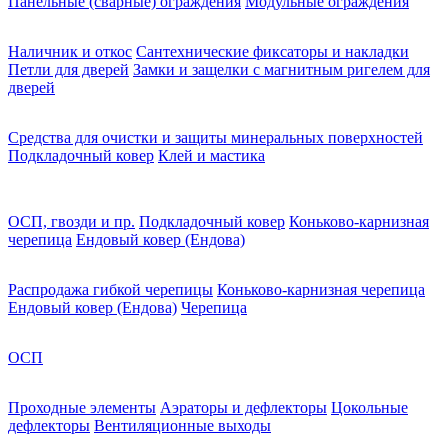
Панельные (сварные) ограждения
Модульные ограждения
Наличник и откос
Сантехнические фиксаторы и накладки
Петли для дверей
Замки и защелки с магнитным ригелем для
дверей
Средства для очистки и защиты минеральных поверхностей
Подкладочный ковер
Клей и мастика
ОСП, гвозди и пр.
Подкладочный ковер
Коньково-карнизная
черепица
Ендовый ковер (Ендова)
Распродажа гибкой черепицы
Коньково-карнизная черепица
Ендовый ковер (Ендова)
Черепица
ОСП
Проходные элементы
Аэраторы и дефлекторы
Цокольные
дефлекторы
Вентиляционные выходы