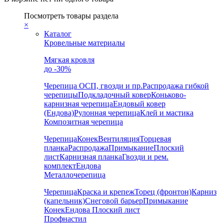
Посмотреть товары раздела
×
Каталог
Кровельные материалы
Мягкая кровля
до -30%
Черепица
ОСП, гвозди и пр.
Распродажа гибкой
черепицы
Подкладочный ковер
Коньково-
карнизная черепица
Ендовый ковер
(Ендова)
Рулонная черепица
Клей и мастика
Композитная черепица
Черепица
Конек
Вентиляция
Торцевая
планка
Распродажа
Примыкание
Плоский
лист
Карнизная планка
Гвозди и рем.
комплект
Ендова
Металлочерепица
Черепица
Краска и крепеж
Торец (фронтон)
Карниз
(капельник)
Снеговой барьер
Примыкание
Конек
Ендова
Плоский лист
Профнастил