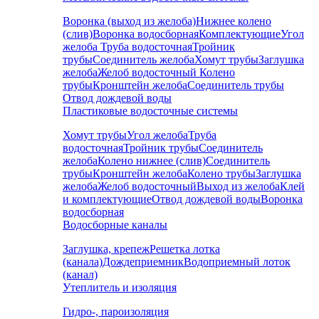
Воронка (выход из желоба)
Нижнее колено
(слив)
Воронка водосборная
Комплектующие
Угол
желоба
Труба водосточная
Тройник
трубы
Соединитель желоба
Хомут трубы
Заглушка
желоба
Желоб водосточный
Колено
трубы
Кронштейн желоба
Соединитель трубы
Отвод дождевой воды
Пластиковые водосточные системы
Хомут трубы
Угол желоба
Труба
водосточная
Тройник трубы
Соединитель
желоба
Колено нижнее (слив)
Соединитель
трубы
Кронштейн желоба
Колено трубы
Заглушка
желоба
Желоб водосточный
Выход из желоба
Клей
и комплектующие
Отвод дождевой воды
Воронка
водосборная
Водосборные каналы
Заглушка, крепеж
Решетка лотка
(канала)
Дождеприемник
Водоприемный лоток
(канал)
Утеплитель и изоляция
Гидро-, пароизоляция