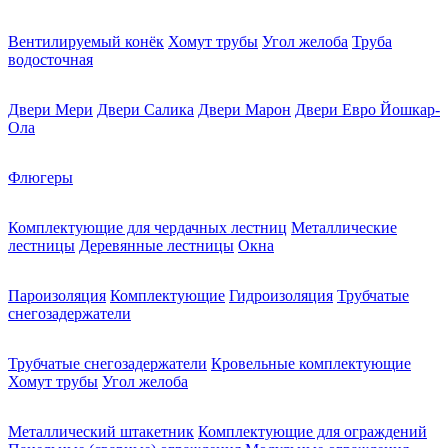
Вентилируемый конёк
Хомут трубы
Угол желоба
Труба
водосточная
Двери Мери
Двери Салика
Двери Марон
Двери Евро Йошкар-
Ола
Флюгеры
Комплектующие для чердачных лестниц
Металлические
лестницы
Деревянные лестницы
Окна
Пароизоляция
Комплектующие
Гидроизоляция
Трубчатые
снегозадержатели
Трубчатые снегозадержатели
Кровельные комплектующие
Хомут трубы
Угол желоба
Металлический штакетник
Комплектующие для ограждений