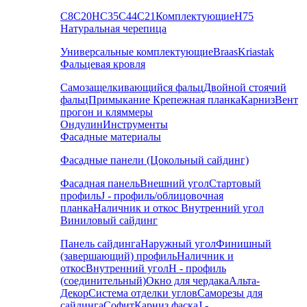
С8
С20
НС35
С44
С21
Комплектующие
Н75
Натуральная черепица
Универсальные комплектующие
Braas
Kriastak
Фальцевая кровля
Самозащелкивающийся фальц
Двойной стоячий
фальц
Примыкание
Крепежная планка
Карниз
Вент
прогон и кляммеры
Ондулин
Инструменты
Фасадные материалы
Фасадные панели (Цокольный сайдинг)
Фасадная панель
Внешний угол
Стартовый
профиль
J - профиль/облицовочная
планка
Наличник и откос
Внутренний угол
Виниловый сайдинг
Панель сайдинга
Наружный угол
Финишный
(завершающий) профиль
Наличник и
откос
Внутренний угол
H - профиль
(соединительный)
Окно для чердака
Альта-
Декор
Система отделки углов
Саморезы для
сайдинга
Софит
Карниз фаска
J -