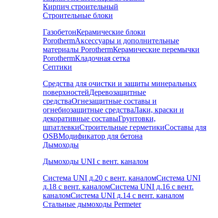
Кирпич строительный
Строительные блоки
Газобетон
Керамические блоки
Porotherm
Аксессуары и дополнительные
материалы Porotherm
Керамические перемычки
Porotherm
Кладочная сетка
Септики
Средства для очистки и защиты минеральных
поверхностей
Деревозащитные
средства
Огнезащитные составы и
огнебиозащитные средства
Лаки, краски и
декоративные составы
Грунтовки,
шпатлевки
Строительные герметики
Составы для
OSB
Модификатор для бетона
Дымоходы
Дымоходы UNI с вент. каналом
Система UNI д.20 с вент. каналом
Система UNI
д.18 с вент. каналом
Система UNI д.16 с вент.
каналом
Система UNI д.14 с вент. каналом
Стальные дымоходы Permeter