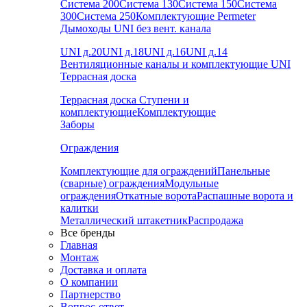
Система 200
Система 130
Система 150
Система
300
Система 250
Комплектующие Permeter
Дымоходы UNI без вент. канала
UNI д.20
UNI д.18
UNI д.16
UNI д.14
Вентиляционные каналы и комплектующие UNI
Террасная доска
Террасная доска
Ступени и
комплектующие
Комплектующие
Заборы
Ограждения
Комплектующие для ограждений
Панельные
(сварные) ограждения
Модульные
ограждения
Откатные ворота
Распашные ворота и
калитки
Металлический штакетник
Распродажа
Все бренды
Главная
Монтаж
Доставка и оплата
О компании
Партнерство
Вопрос-ответ