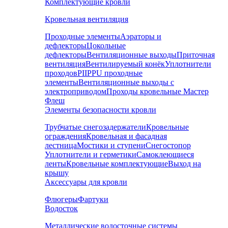
Комплектующие кровли
Кровельная вентиляция
Проходные элементы
Аэраторы и
дефлекторы
Цокольные
дефлекторы
Вентиляционные выходы
Приточная
вентиляция
Вентилируемый конёк
Уплотнители
проходов
PIIPPU проходные
элементы
Вентиляционные выходы с
электроприводом
Проходы кровельные Мастер
Флеш
Элементы безопасности кровли
Трубчатые снегозадержатели
Кровельные
ограждения
Кровельная и фасадная
лестница
Мостики и ступени
Снегостопор
Уплотнители и герметики
Самоклеющиеся
ленты
Кровельные комплектующие
Выход на
крышу
Аксессуары для кровли
Флюгеры
Фартуки
Водосток
Металлические водосточные системы