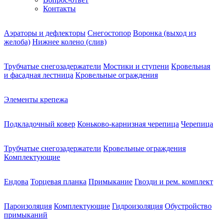
Контакты
Аэраторы и дефлекторы
Снегостопор
Воронка (выход из
желоба)
Нижнее колено (слив)
Трубчатые снегозадержатели
Мостики и ступени
Кровельная
и фасадная лестница
Кровельные ограждения
Элементы крепежа
Подкладочный ковер
Коньково-карнизная черепица
Черепица
Трубчатые снегозадержатели
Кровельные ограждения
Комплектующие
Ендова
Торцевая планка
Примыкание
Гвозди и рем. комплект
Пароизоляция
Комплектующие
Гидроизоляция
Обустройство
примыканий