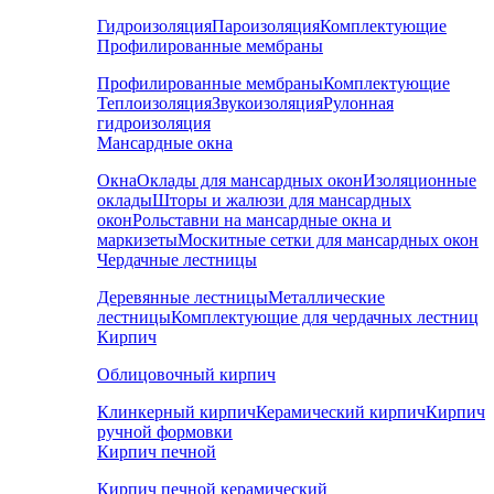
Гидроизоляция
Пароизоляция
Комплектующие
Профилированные мембраны
Профилированные мембраны
Комплектующие
Теплоизоляция
Звукоизоляция
Рулонная
гидроизоляция
Мансардные окна
Окна
Оклады для мансардных окон
Изоляционные
оклады
Шторы и жалюзи для мансардных
окон
Рольставни на мансардные окна и
маркизеты
Москитные сетки для мансардных окон
Чердачные лестницы
Деревянные лестницы
Металлические
лестницы
Комплектующие для чердачных лестниц
Кирпич
Облицовочный кирпич
Клинкерный кирпич
Керамический кирпич
Кирпич
ручной формовки
Кирпич печной
Кирпич печной керамический