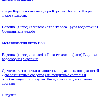
Двери Карелия-классик
Двери Карелия
Погонаж
Двери
Ладога-классик
Воронка (выход из желоба)
Угол желоба
Труба водосточная
Соединитель желоба
Металлический штакетник
Воронка (выход из желоба)
Нижнее колено (слив)
Воронка
водосборная
Черепица
Средства для очистки и защиты минеральных поверхностей
Деревозащитные средства
Огнезащитные составы и
огнебиозащитные средства
Лаки, краски и декоративные
составы
Ондулин