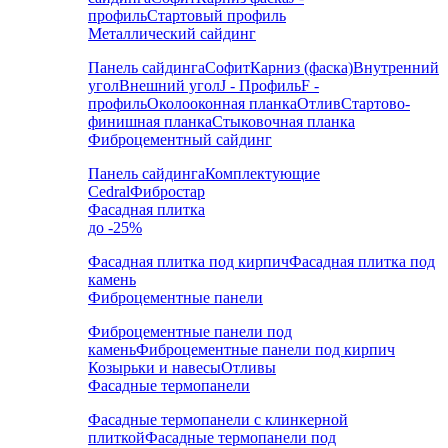
профиль
Стартовый профиль
Металлический сайдинг
Панель сайдинга
Софит
Карниз (фаска)
Внутренний
угол
Внешний угол
J - Профиль
F -
профиль
Околооконная планка
Отлив
Стартово-
финишная планка
Стыковочная планка
Фиброцементный сайдинг
Панель сайдинга
Комплектующие
Cedral
Фибростар
Фасадная плитка
до -25%
Фасадная плитка под кирпич
Фасадная плитка под
камень
Фиброцементные панели
Фиброцементные панели под
камень
Фиброцементные панели под кирпич
Козырьки и навесы
Отливы
Фасадные термопанели
Фасадные термопанели с клинкерной
плиткой
Фасадные термопанели под