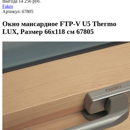
Выгода
14 256 руб.
Fakro
Артикул:
67805
Окно мансардное FTP-V U5 Thermo
LUX, Размер 66х118 см 67805