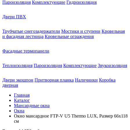
Пароизоляция
Комплектующие
Гидроизоляция
Двери ПВХ
Трубчатые снегозадержатели
Мостики и ступени
Кровельная
и фасадная лестница
Кровельные ограждения
Фасадные термопанели
Теплоизоляция
Пароизоляция
Комплектующие
Звукоизоляция
Двери экошпон
Притворная планка
Наличники
Коробка
дверная
Главная
Каталог
Мансардные окна
Окна
Окно мансардное FTP-V U5 Thermo LUX, Размер 66х118
см