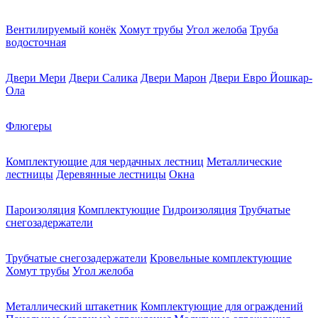
Вентилируемый конёк
Хомут трубы
Угол желоба
Труба
водосточная
Двери Мери
Двери Салика
Двери Марон
Двери Евро Йошкар-
Ола
Флюгеры
Комплектующие для чердачных лестниц
Металлические
лестницы
Деревянные лестницы
Окна
Пароизоляция
Комплектующие
Гидроизоляция
Трубчатые
снегозадержатели
Трубчатые снегозадержатели
Кровельные комплектующие
Хомут трубы
Угол желоба
Металлический штакетник
Комплектующие для ограждений