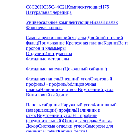
С8
С20
НС35
С44
С21
Комплектующие
Н75
Натуральная черепица
Универсальные комплектующие
Braas
Kriastak
Фальцевая кровля
Самозащелкивающийся фальц
Двойной стоячий
фальц
Примыкание
Крепежная планка
Карниз
Вент
прогон и кляммеры
Ондулин
Инструменты
Фасадные материалы
Фасадные панели (Цокольный сайдинг)
Фасадная панель
Внешний угол
Стартовый
профиль
J - профиль/облицовочная
планка
Наличник и откос
Внутренний угол
Виниловый сайдинг
Панель сайдинга
Наружный угол
Финишный
(завершающий) профиль
Наличник и
откос
Внутренний угол
H - профиль
(соединительный)
Окно для чердака
Альта-
Декор
Система отделки углов
Саморезы для
сайдинга
Софит
Карниз фаска
J -