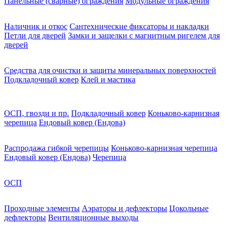
Панельные (сварные) ограждения
Модульные ограждения
Наличник и откос
Сантехнические фиксаторы и накладки
Петли для дверей
Замки и защелки с магнитным ригелем для
дверей
Средства для очистки и защиты минеральных поверхностей
Подкладочный ковер
Клей и мастика
ОСП, гвозди и пр.
Подкладочный ковер
Коньково-карнизная
черепица
Ендовый ковер (Ендова)
Распродажа гибкой черепицы
Коньково-карнизная черепица
Ендовый ковер (Ендова)
Черепица
ОСП
Проходные элементы
Аэраторы и дефлекторы
Цокольные
дефлекторы
Вентиляционные выходы