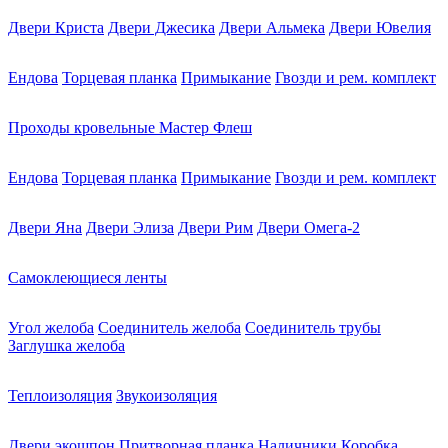
Двери Криста
Двери Джесика
Двери Альмека
Двери Ювелия
Ендова
Торцевая планка
Примыкание
Гвозди и рем. комплект
Проходы кровельные Мастер Флеш
Ендова
Торцевая планка
Примыкание
Гвозди и рем. комплект
Двери Яна
Двери Элиза
Двери Рим
Двери Омега-2
Самоклеющиеся ленты
Угол желоба
Соединитель желоба
Соединитель трубы
Заглушка желоба
Теплоизоляция
Звукоизоляция
Двери экошпон
Притворная планка
Наличники
Коробка