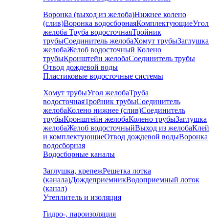
Воронка (выход из желоба)
Нижнее колено
(слив)
Воронка водосборная
Комплектующие
Угол
желоба
Труба водосточная
Тройник
трубы
Соединитель желоба
Хомут трубы
Заглушка
желоба
Желоб водосточный
Колено
трубы
Кронштейн желоба
Соединитель трубы
Отвод дождевой воды
Пластиковые водосточные системы
Хомут трубы
Угол желоба
Труба
водосточная
Тройник трубы
Соединитель
желоба
Колено нижнее (слив)
Соединитель
трубы
Кронштейн желоба
Колено трубы
Заглушка
желоба
Желоб водосточный
Выход из желоба
Клей
и комплектующие
Отвод дождевой воды
Воронка
водосборная
Водосборные каналы
Заглушка, крепеж
Решетка лотка
(канала)
Дождеприемник
Водоприемный лоток
(канал)
Утеплитель и изоляция
Гидро-, пароизоляция