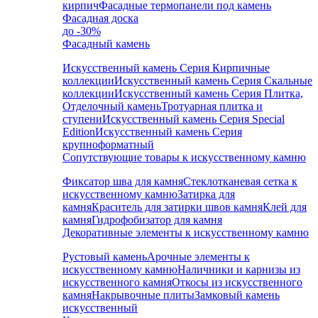
кирпич
Фасадные термопанели под камень
Фасадная доска
до -30%
Фасадный камень
Искусственный камень Серия Кирпичные
коллекции
Искусственный камень Серия Скальные
коллекции
Искусственный камень Серия Плитка,
Отделочный камень
Тротуарная плитка и
ступени
Искусственный камень Серия Special
Edition
Искусственный камень Серия
крупноформатный
Сопутствующие товары к искусственному камню
Фиксатор шва для камня
Стеклотканевая сетка к
искусственному камню
Затирка для
камня
Краситель для затирки швов камня
Клей для
камня
Гидрофобизатор для камня
Декоративные элементы к искусственному камню
Рустовый камень
Арочные элементы к
искусственному камню
Наличники и карнизы из
искусственного камня
Откосы из искусственного
камня
Накрывочные плиты
Замковый камень
искусственный