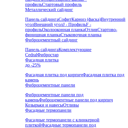
профиль
Стартовый профиль
Металлический сайдинг
Панель сайдинга
Софит
Карниз (фаска)
Внутренний
угол
Внешний угол
J - Профиль
F -
профиль
Околооконная планка
Отлив
Стартово-
финишная планка
Стыковочная планка
Фиброцементный сайдинг
Панель сайдинга
Комплектующие
Cedral
Фибростар
Фасадная плитка
до -25%
Фасадная плитка под кирпич
Фасадная плитка под
камень
Фиброцементные панели
Фиброцементные панели под
камень
Фиброцементные панели под кирпич
Козырьки и навесы
Отливы
Фасадные термопанели
Фасадные термопанели с клинкерной
плиткой
Фасадные термопанели под