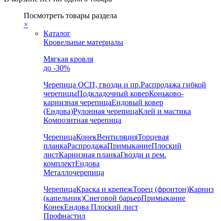
Посмотреть товары раздела
×
Каталог
Кровельные материалы
Мягкая кровля
до -30%
Черепица
ОСП, гвозди и пр.
Распродажа гибкой
черепицы
Подкладочный ковер
Коньково-
карнизная черепица
Ендовый ковер
(Ендова)
Рулонная черепица
Клей и мастика
Композитная черепица
Черепица
Конек
Вентиляция
Торцевая
планка
Распродажа
Примыкание
Плоский
лист
Карнизная планка
Гвозди и рем.
комплект
Ендова
Металлочерепица
Черепица
Краска и крепеж
Торец (фронтон)
Карниз
(капельник)
Снеговой барьер
Примыкание
Конек
Ендова
Плоский лист
Профнастил