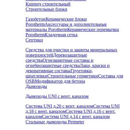
Кирпич строительный
Строительные блоки
Газобетон
Керамические блоки
Porotherm
Аксессуары и дополнительные
материалы Porotherm
Керамические перемычки
Porotherm
Кладочная сетка
Септики
Средства для очистки и защиты минеральных
поверхностей
Деревозащитные
средства
Огнезащитные составы и
огнебиозащитные средства
Лаки, краски и
декоративные составы
Грунтовки,
шпатлевки
Строительные герметики
Составы для
OSB
Модификатор для бетона
Дымоходы
Дымоходы UNI с вент. каналом
Система UNI д.20 с вент. каналом
Система UNI
д.18 с вент. каналом
Система UNI д.16 с вент.
каналом
Система UNI д.14 с вент. каналом
Стальные дымоходы Permeter