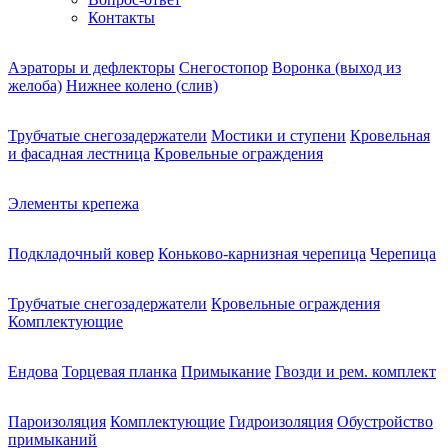
Контакты
Аэраторы и дефлекторы
Снегостопор
Воронка (выход из
желоба)
Нижнее колено (слив)
Трубчатые снегозадержатели
Мостики и ступени
Кровельная
и фасадная лестница
Кровельные ограждения
Элементы крепежа
Подкладочный ковер
Коньково-карнизная черепица
Черепица
Трубчатые снегозадержатели
Кровельные ограждения
Комплектующие
Ендова
Торцевая планка
Примыкание
Гвозди и рем. комплект
Пароизоляция
Комплектующие
Гидроизоляция
Обустройство
примыканий