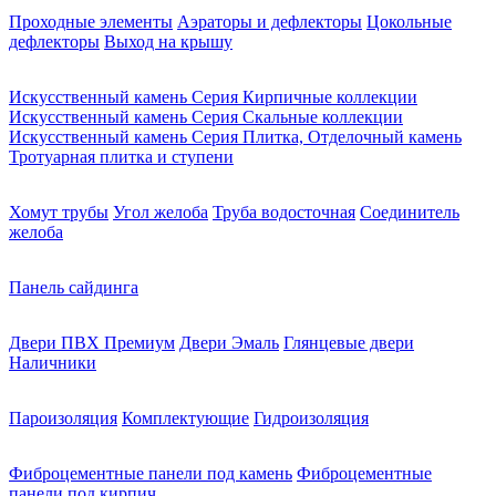
Проходные элементы
Аэраторы и дефлекторы
Цокольные
дефлекторы
Выход на крышу
Искусственный камень Серия Кирпичные коллекции
Искусственный камень Серия Скальные коллекции
Искусственный камень Серия Плитка, Отделочный камень
Тротуарная плитка и ступени
Хомут трубы
Угол желоба
Труба водосточная
Соединитель
желоба
Панель сайдинга
Двери ПВХ Премиум
Двери Эмаль
Глянцевые двери
Наличники
Пароизоляция
Комплектующие
Гидроизоляция
Фиброцементные панели под камень
Фиброцементные
панели под кирпич