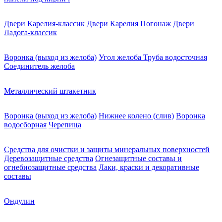
Двери Карелия-классик
Двери Карелия
Погонаж
Двери
Ладога-классик
Воронка (выход из желоба)
Угол желоба
Труба водосточная
Соединитель желоба
Металлический штакетник
Воронка (выход из желоба)
Нижнее колено (слив)
Воронка
водосборная
Черепица
Средства для очистки и защиты минеральных поверхностей
Деревозащитные средства
Огнезащитные составы и
огнебиозащитные средства
Лаки, краски и декоративные
составы
Ондулин