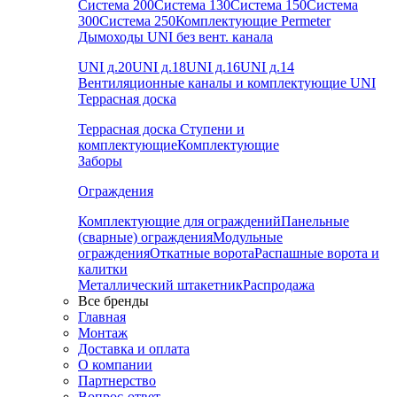
Система 200
Система 130
Система 150
Система
300
Система 250
Комплектующие Permeter
Дымоходы UNI без вент. канала
UNI д.20
UNI д.18
UNI д.16
UNI д.14
Вентиляционные каналы и комплектующие UNI
Террасная доска
Террасная доска
Ступени и
комплектующие
Комплектующие
Заборы
Ограждения
Комплектующие для ограждений
Панельные
(сварные) ограждения
Модульные
ограждения
Откатные ворота
Распашные ворота и
калитки
Металлический штакетник
Распродажа
Все бренды
Главная
Монтаж
Доставка и оплата
О компании
Партнерство
Вопрос-ответ