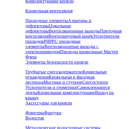
Комплектующие кровли
Кровельная вентиляция
Проходные элементы
Аэраторы и
дефлекторы
Цокольные
дефлекторы
Вентиляционные выходы
Приточная
вентиляция
Вентилируемый конёк
Уплотнители
проходов
PIIPPU проходные
элементы
Вентиляционные выходы с
электроприводом
Проходы кровельные Мастер
Флеш
Элементы безопасности кровли
Трубчатые снегозадержатели
Кровельные
ограждения
Кровельная и фасадная
лестница
Мостики и ступени
Снегостопор
Уплотнители и герметики
Самоклеющиеся
ленты
Кровельные комплектующие
Выход на
крышу
Аксессуары для кровли
Флюгеры
Фартуки
Водосток
Металлические водосточные системы