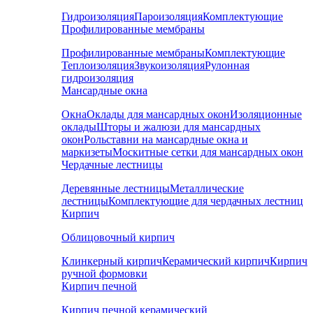
Гидроизоляция
Пароизоляция
Комплектующие
Профилированные мембраны
Профилированные мембраны
Комплектующие
Теплоизоляция
Звукоизоляция
Рулонная
гидроизоляция
Мансардные окна
Окна
Оклады для мансардных окон
Изоляционные
оклады
Шторы и жалюзи для мансардных
окон
Рольставни на мансардные окна и
маркизеты
Москитные сетки для мансардных окон
Чердачные лестницы
Деревянные лестницы
Металлические
лестницы
Комплектующие для чердачных лестниц
Кирпич
Облицовочный кирпич
Клинкерный кирпич
Керамический кирпич
Кирпич
ручной формовки
Кирпич печной
Кирпич печной керамический