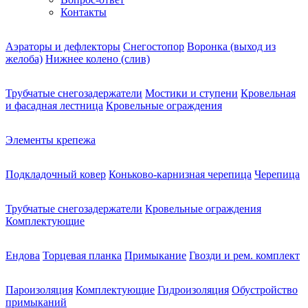
Контакты
Аэраторы и дефлекторы
Снегостопор
Воронка (выход из
желоба)
Нижнее колено (слив)
Трубчатые снегозадержатели
Мостики и ступени
Кровельная
и фасадная лестница
Кровельные ограждения
Элементы крепежа
Подкладочный ковер
Коньково-карнизная черепица
Черепица
Трубчатые снегозадержатели
Кровельные ограждения
Комплектующие
Ендова
Торцевая планка
Примыкание
Гвозди и рем. комплект
Пароизоляция
Комплектующие
Гидроизоляция
Обустройство
примыканий