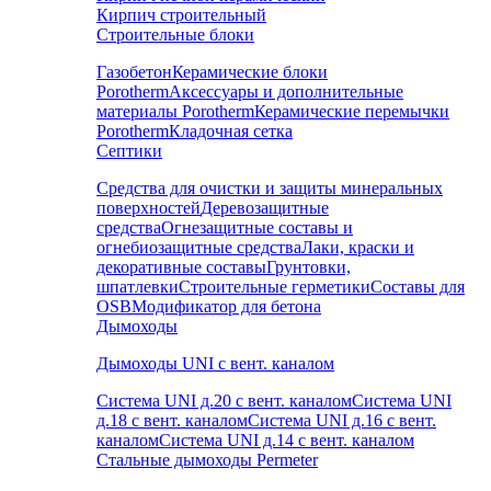
Кирпич строительный
Строительные блоки
Газобетон
Керамические блоки
Porotherm
Аксессуары и дополнительные
материалы Porotherm
Керамические перемычки
Porotherm
Кладочная сетка
Септики
Средства для очистки и защиты минеральных
поверхностей
Деревозащитные
средства
Огнезащитные составы и
огнебиозащитные средства
Лаки, краски и
декоративные составы
Грунтовки,
шпатлевки
Строительные герметики
Составы для
OSB
Модификатор для бетона
Дымоходы
Дымоходы UNI с вент. каналом
Система UNI д.20 с вент. каналом
Система UNI
д.18 с вент. каналом
Система UNI д.16 с вент.
каналом
Система UNI д.14 с вент. каналом
Стальные дымоходы Permeter