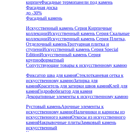
кирпич
Фасадные термопанели под камень
Фасадная доска
до -30%
Фасадный камень
Искусственный камень Серия Кирпичные
коллекции
Искусственный камень Серия Скальные
коллекции
Искусственный камень Серия Плитка,
Отделочный камень
Тротуарная плитка и
ступени
Искусственный камень Серия Special
Edition
Искусственный камень Серия
крупноформатный
Сопутствующие товары к искусственному камню
Фиксатор шва для камня
Стеклотканевая сетка к
искусственному камню
Затирка для
камня
Краситель для затирки швов камня
Клей для
камня
Гидрофобизатор для камня
Декоративные элементы к искусственному камню
Рустовый камень
Арочные элементы к
искусственному камню
Наличники и карнизы из
искусственного камня
Откосы из искусственного
камня
Накрывочные плиты
Замковый камень
искусственный