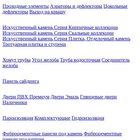
Проходные элементы
Аэраторы и дефлекторы
Цокольные
дефлекторы
Выход на крышу
Искусственный камень Серия Кирпичные коллекции
Искусственный камень Серия Скальные коллекции
Искусственный камень Серия Плитка, Отделочный камень
Тротуарная плитка и ступени
Хомут трубы
Угол желоба
Труба водосточная
Соединитель
желоба
Панель сайдинга
Двери ПВХ Премиум
Двери Эмаль
Глянцевые двери
Наличники
Пароизоляция
Комплектующие
Гидроизоляция
Фиброцементные панели под камень
Фиброцементные
панели под кирпич