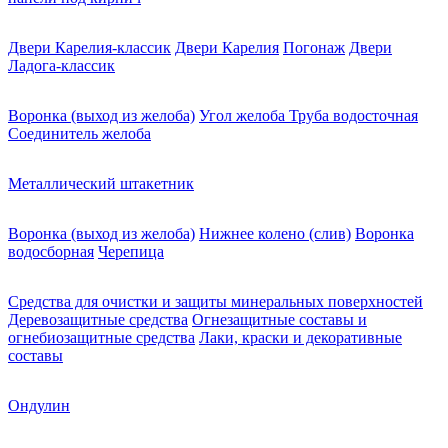
Двери Карелия-классик
Двери Карелия
Погонаж
Двери
Ладога-классик
Воронка (выход из желоба)
Угол желоба
Труба водосточная
Соединитель желоба
Металлический штакетник
Воронка (выход из желоба)
Нижнее колено (слив)
Воронка
водосборная
Черепица
Средства для очистки и защиты минеральных поверхностей
Деревозащитные средства
Огнезащитные составы и
огнебиозащитные средства
Лаки, краски и декоративные
составы
Ондулин