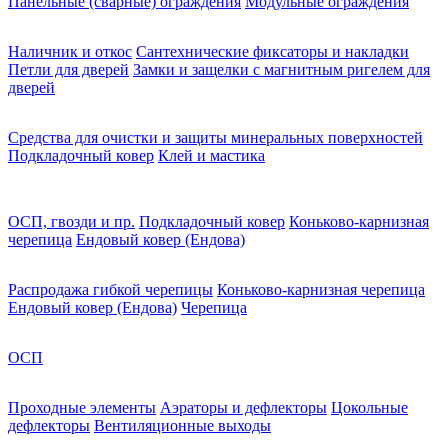
Панельные (сварные) ограждения
Модульные ограждения
Наличник и откос
Сантехнические фиксаторы и накладки
Петли для дверей
Замки и защелки с магнитным ригелем для
дверей
Средства для очистки и защиты минеральных поверхностей
Подкладочный ковер
Клей и мастика
ОСП, гвозди и пр.
Подкладочный ковер
Коньково-карнизная
черепица
Ендовый ковер (Ендова)
Распродажа гибкой черепицы
Коньково-карнизная черепица
Ендовый ковер (Ендова)
Черепица
ОСП
Проходные элементы
Аэраторы и дефлекторы
Цокольные
дефлекторы
Вентиляционные выходы