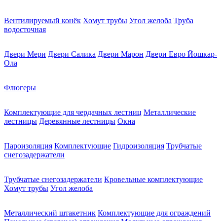
Вентилируемый конёк
Хомут трубы
Угол желоба
Труба
водосточная
Двери Мери
Двери Салика
Двери Марон
Двери Евро Йошкар-
Ола
Флюгеры
Комплектующие для чердачных лестниц
Металлические
лестницы
Деревянные лестницы
Окна
Пароизоляция
Комплектующие
Гидроизоляция
Трубчатые
снегозадержатели
Трубчатые снегозадержатели
Кровельные комплектующие
Хомут трубы
Угол желоба
Металлический штакетник
Комплектующие для ограждений