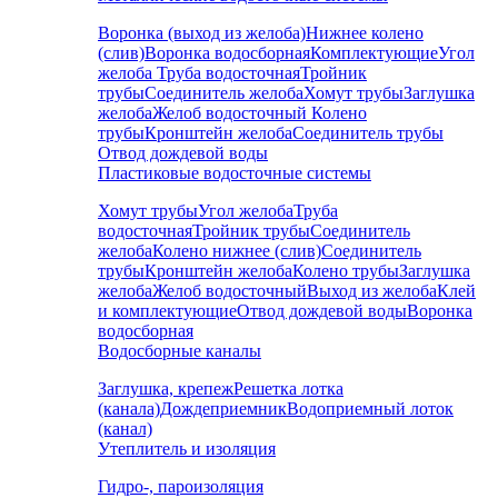
Воронка (выход из желоба)
Нижнее колено
(слив)
Воронка водосборная
Комплектующие
Угол
желоба
Труба водосточная
Тройник
трубы
Соединитель желоба
Хомут трубы
Заглушка
желоба
Желоб водосточный
Колено
трубы
Кронштейн желоба
Соединитель трубы
Отвод дождевой воды
Пластиковые водосточные системы
Хомут трубы
Угол желоба
Труба
водосточная
Тройник трубы
Соединитель
желоба
Колено нижнее (слив)
Соединитель
трубы
Кронштейн желоба
Колено трубы
Заглушка
желоба
Желоб водосточный
Выход из желоба
Клей
и комплектующие
Отвод дождевой воды
Воронка
водосборная
Водосборные каналы
Заглушка, крепеж
Решетка лотка
(канала)
Дождеприемник
Водоприемный лоток
(канал)
Утеплитель и изоляция
Гидро-, пароизоляция