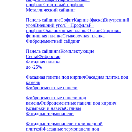
профиль
Стартовый профиль
Металлический сайдинг
Панель сайдинга
Софит
Карниз (фаска)
Внутренний
угол
Внешний угол
J - Профиль
F -
профиль
Околооконная планка
Отлив
Стартово-
финишная планка
Стыковочная планка
Фиброцементный сайдинг
Панель сайдинга
Комплектующие
Cedral
Фибростар
Фасадная плитка
до -25%
Фасадная плитка под кирпич
Фасадная плитка под
камень
Фиброцементные панели
Фиброцементные панели под
камень
Фиброцементные панели под кирпич
Козырьки и навесы
Отливы
Фасадные термопанели
Фасадные термопанели с клинкерной
плиткой
Фасадные термопанели под