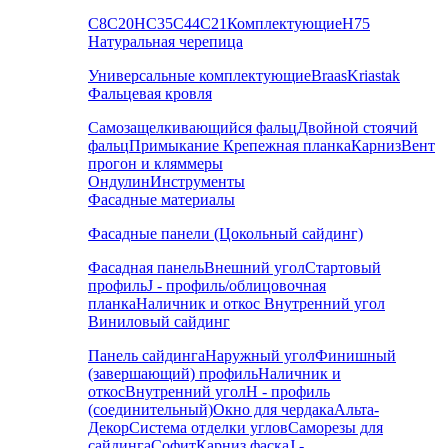
С8
С20
НС35
С44
С21
Комплектующие
Н75
Натуральная черепица
Универсальные комплектующие
Braas
Kriastak
Фальцевая кровля
Самозащелкивающийся фальц
Двойной стоячий
фальц
Примыкание
Крепежная планка
Карниз
Вент
прогон и кляммеры
Ондулин
Инструменты
Фасадные материалы
Фасадные панели (Цокольный сайдинг)
Фасадная панель
Внешний угол
Стартовый
профиль
J - профиль/облицовочная
планка
Наличник и откос
Внутренний угол
Виниловый сайдинг
Панель сайдинга
Наружный угол
Финишный
(завершающий) профиль
Наличник и
откос
Внутренний угол
H - профиль
(соединительный)
Окно для чердака
Альта-
Декор
Система отделки углов
Саморезы для
сайдинга
Софит
Карниз фаска
J -