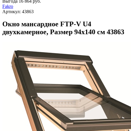
Выгода
16 864 руб.
Fakro
Артикул:
43863
Окно мансардное FTP-V U4
двухкамерное, Размер 94х140 см 43863