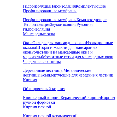
Гидроизоляция
Пароизоляция
Комплектующие
Профилированные мембраны
Профилированные мембраны
Комплектующие
Теплоизоляция
Звукоизоляция
Рулонная
гидроизоляция
Мансардные окна
Окна
Оклады для мансардных окон
Изоляционные
оклады
Шторы и жалюзи для мансардных
окон
Рольставни на мансардные окна и
маркизеты
Москитные сетки для мансардных окон
Чердачные лестницы
Деревянные лестницы
Металлические
лестницы
Комплектующие для чердачных лестниц
Кирпич
Облицовочный кирпич
Клинкерный кирпич
Керамический кирпич
Кирпич
ручной формовки
Кирпич печной
Кирпич печной керамический