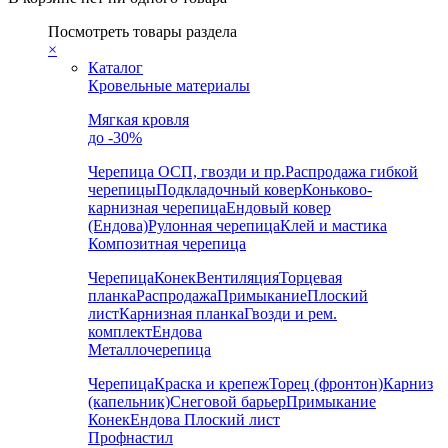
Посмотреть товары раздела
×
Каталог
Кровельные материалы
Мягкая кровля
до -30%
Черепица
ОСП, гвозди и пр.
Распродажа гибкой
черепицы
Подкладочный ковер
Коньково-
карнизная черепица
Ендовый ковер
(Ендова)
Рулонная черепица
Клей и мастика
Композитная черепица
Черепица
Конек
Вентиляция
Торцевая
планка
Распродажа
Примыкание
Плоский
лист
Карнизная планка
Гвозди и рем.
комплект
Ендова
Металлочерепица
Черепица
Краска и крепеж
Торец (фронтон)
Карниз
(капельник)
Снеговой барьер
Примыкание
Конек
Ендова
Плоский лист
Профнастил