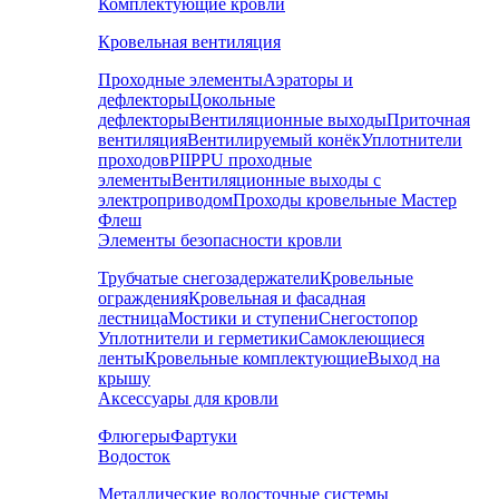
Комплектующие кровли
Кровельная вентиляция
Проходные элементы
Аэраторы и
дефлекторы
Цокольные
дефлекторы
Вентиляционные выходы
Приточная
вентиляция
Вентилируемый конёк
Уплотнители
проходов
PIIPPU проходные
элементы
Вентиляционные выходы с
электроприводом
Проходы кровельные Мастер
Флеш
Элементы безопасности кровли
Трубчатые снегозадержатели
Кровельные
ограждения
Кровельная и фасадная
лестница
Мостики и ступени
Снегостопор
Уплотнители и герметики
Самоклеющиеся
ленты
Кровельные комплектующие
Выход на
крышу
Аксессуары для кровли
Флюгеры
Фартуки
Водосток
Металлические водосточные системы