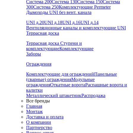
Система 200
Система 130
Система 150
Система
300
Система 250
Комплектующие Permeter
Дымоходы UNI без вент. канала
UNI д.20
UNI д.18
UNI д.16
UNI д.14
Вентиляционные каналы и комплектующие UNI
Террасная доска
Террасная доска
Ступени и
комплектующие
Комплектующие
Заборы
Ограждения
Комплектующие для ограждений
Панельные
(сварные) ограждения
Модульные
ограждения
Откатные ворота
Распашные ворота и
калитки
Металлический штакетник
Распродажа
Все бренды
Главная
Монтаж
Доставка и оплата
О компании
Партнерство
Вопрос-ответ