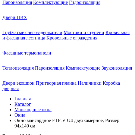
Пароизоляция
Комплектующие
Гидроизоляция
Двери ПВХ
Трубчатые снегозадержатели
Мостики и ступени
Кровельная
и фасадная лестница
Кровельные ограждения
Фасадные термопанели
Теплоизоляция
Пароизоляция
Комплектующие
Звукоизоляция
Двери экошпон
Притворная планка
Наличники
Коробка
дверная
Главная
Каталог
Мансардные окна
Окна
Окно мансардное FTP-V U4 двухкамерное, Размер
94х140 см