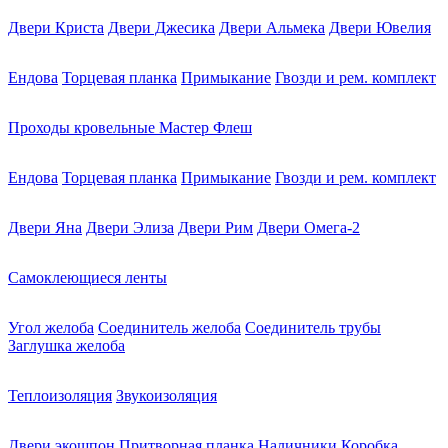
Двери Криста
Двери Джесика
Двери Альмека
Двери Ювелия
Ендова
Торцевая планка
Примыкание
Гвозди и рем. комплект
Проходы кровельные Мастер Флеш
Ендова
Торцевая планка
Примыкание
Гвозди и рем. комплект
Двери Яна
Двери Элиза
Двери Рим
Двери Омега-2
Самоклеющиеся ленты
Угол желоба
Соединитель желоба
Соединитель трубы
Заглушка желоба
Теплоизоляция
Звукоизоляция
Двери экошпон
Притворная планка
Наличники
Коробка