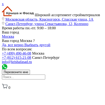
x
Широкий ассортимент стройматериалов
Московская область, Красногорск, Спасская улица, 1А
Санкт-Петербург, улица Севастьянова, 12, Колпино
Время работы
пн.-пт. 9:00 – 18:00
Ваш город
Москва
Ваш город Москва ?
Да, все верно
Выбрать другой
По всем вопросам:
+7 (499) 490-46-08
Москва
+7 (812) 615-21-08
Санкт-Петербург
info@krishafasad.ru
Перезвоните мне
0