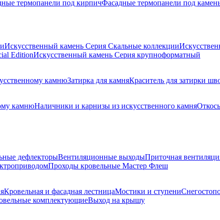
дные термопанели под кирпич
Фасадные термопанели под камен
ии
Искусственный камень Серия Скальные коллекции
Искусствен
al Edition
Искусственный камень Серия крупноформатный
скусственному камню
Затирка для камня
Краситель для затирки шв
ому камню
Наличники и карнизы из искусственного камня
Откосы
ьные дефлекторы
Вентиляционные выходы
Приточная вентиляци
ектроприводом
Проходы кровельные Мастер Флеш
я
Кровельная и фасадная лестница
Мостики и ступени
Снегостоп
овельные комплектующие
Выход на крышу