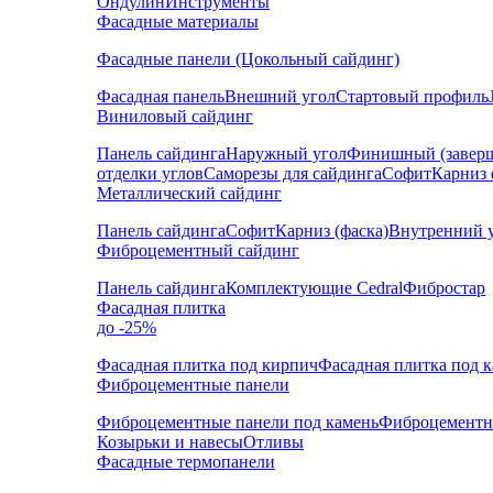
Ондулин
Инструменты
Фасадные материалы
Фасадные панели (Цокольный сайдинг)
Фасадная панель
Внешний угол
Стартовый профиль
Виниловый сайдинг
Панель сайдинга
Наружный угол
Финишный (завер
отделки углов
Саморезы для сайдинга
Софит
Карниз 
Металлический сайдинг
Панель сайдинга
Софит
Карниз (фаска)
Внутренний 
Фиброцементный сайдинг
Панель сайдинга
Комплектующие Cedral
Фибростар
Фасадная плитка
до -25%
Фасадная плитка под кирпич
Фасадная плитка под 
Фиброцементные панели
Фиброцементные панели под камень
Фиброцементн
Козырьки и навесы
Отливы
Фасадные термопанели