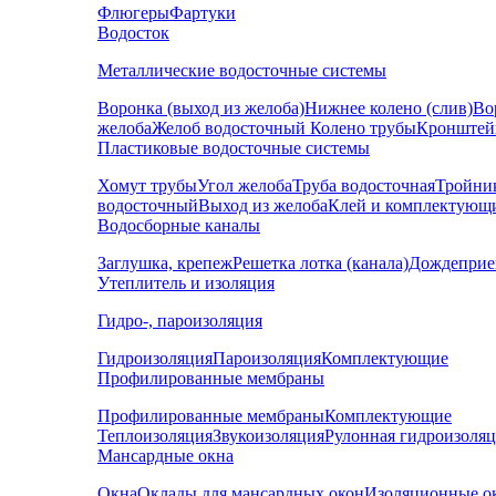
Флюгеры
Фартуки
Водосток
Металлические водосточные системы
Воронка (выход из желоба)
Нижнее колено (слив)
Во
желоба
Желоб водосточный
Колено трубы
Кронштей
Пластиковые водосточные системы
Хомут трубы
Угол желоба
Труба водосточная
Тройни
водосточный
Выход из желоба
Клей и комплектующ
Водосборные каналы
Заглушка, крепеж
Решетка лотка (канала)
Дождеприе
Утеплитель и изоляция
Гидро-, пароизоляция
Гидроизоляция
Пароизоляция
Комплектующие
Профилированные мембраны
Профилированные мембраны
Комплектующие
Теплоизоляция
Звукоизоляция
Рулонная гидроизоля
Мансардные окна
Окна
Оклады для мансардных окон
Изоляционные о