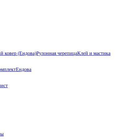
й ковер (Ендова)
Рулонная черепица
Клей и мастика
омплект
Ендова
лист
ры