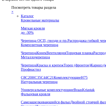
Посмотреть товары раздела
×
Каталог
Кровельные материалы
Мягкая кровля
до -30%
Черепица
ОСП, гвозди и пр.
Распродажа гибкой че
Композитная черепица
Черепица
Конек
Вентиляция
Торцевая планка
Распро
Металлочерепица
Черепица
Краска и крепеж
Торец (фронтон)
Карниз (
Профнастил
С8
С20
НС35
С44
С21
Комплектующие
Н75
Натуральная черепица
Универсальные комплектующие
Braas
Kriastak
Фальцевая кровля
Самозащелкивающийся фальц
Двойной стоячий фал