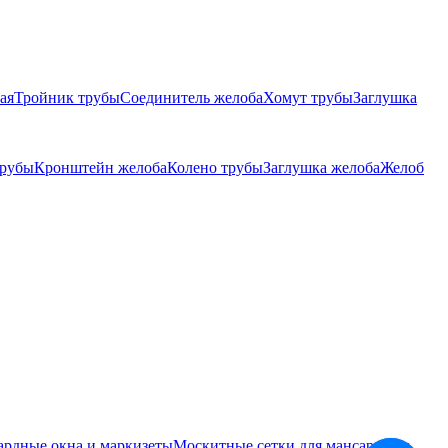
ая
Тройник трубы
Соединитель желоба
Хомут трубы
Заглушка
трубы
Кронштейн желоба
Колено трубы
Заглушка желоба
Желоб
ардные окна и маркизеты
Москитные сетки для мансардных