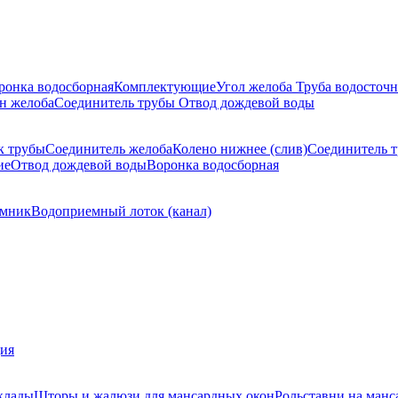
ронка водосборная
Комплектующие
Угол желоба
Труба водосточн
н желоба
Соединитель трубы
Отвод дождевой воды
к трубы
Соединитель желоба
Колено нижнее (слив)
Соединитель 
ие
Отвод дождевой воды
Воронка водосборная
мник
Водоприемный лоток (канал)
ция
клады
Шторы и жалюзи для мансардных окон
Рольставни на манс