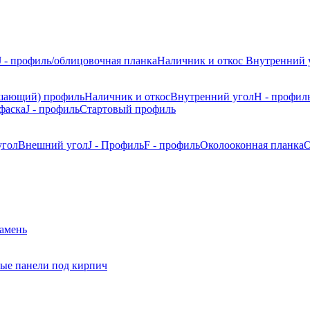
J - профиль/облицовочная планка
Наличник и откос
Внутренний 
шающий) профиль
Наличник и откос
Внутренний угол
H - профил
фаска
J - профиль
Стартовый профиль
угол
Внешний угол
J - Профиль
F - профиль
Околооконная планка
О
камень
ые панели под кирпич