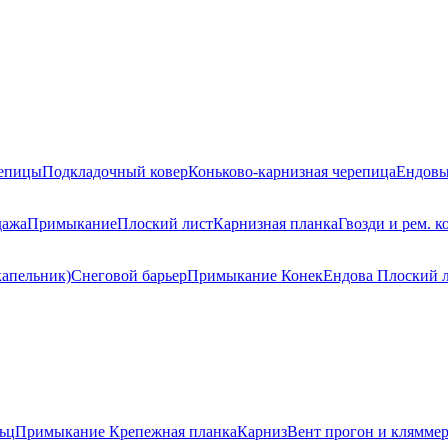
репицы
Подкладочный ковер
Коньково-карнизная черепица
Ендовы
дажа
Примыкание
Плоский лист
Карнизная планка
Гвозди и рем. к
капельник)
Снеговой барьер
Примыкание
Конек
Ендова
Плоский 
ьц
Примыкание
Крепежная планка
Карниз
Вент прогон и клямме