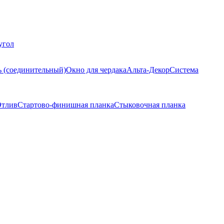
угол
ь (соединительный)
Окно для чердака
Альта-Декор
Система
тлив
Стартово-финишная планка
Стыковочная планка