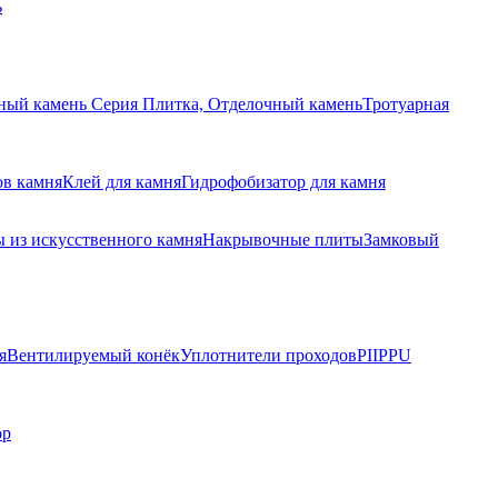
ь
ный камень Серия Плитка, Отделочный камень
Тротуарная
ов камня
Клей для камня
Гидрофобизатор для камня
 из искусственного камня
Накрывочные плиты
Замковый
я
Вентилируемый конёк
Уплотнители проходов
PIIPPU
ор