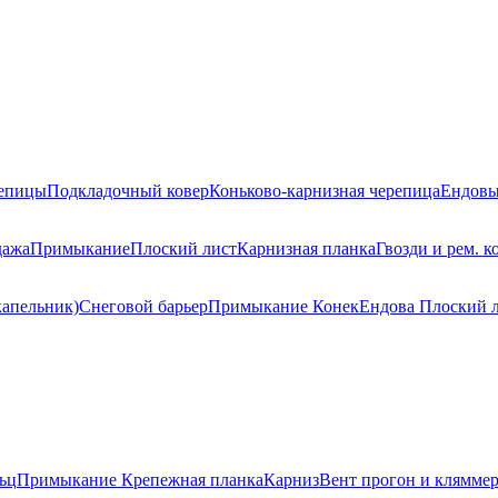
репицы
Подкладочный ковер
Коньково-карнизная черепица
Ендовы
дажа
Примыкание
Плоский лист
Карнизная планка
Гвозди и рем. к
капельник)
Снеговой барьер
Примыкание
Конек
Ендова
Плоский 
ьц
Примыкание
Крепежная планка
Карниз
Вент прогон и клямме