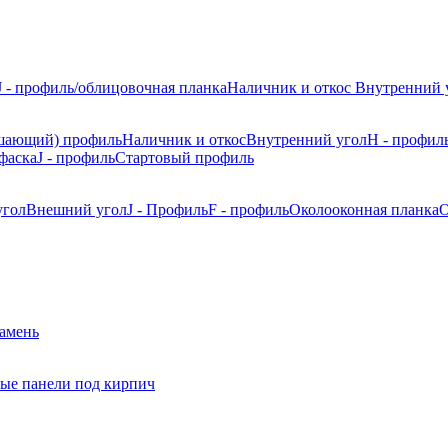
J - профиль/облицовочная планка
Наличник и откос
Внутренний 
шающий) профиль
Наличник и откос
Внутренний угол
H - профил
фаска
J - профиль
Стартовый профиль
угол
Внешний угол
J - Профиль
F - профиль
Околооконная планка
О
камень
ые панели под кирпич