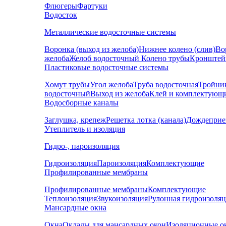
Флюгеры
Фартуки
Водосток
Металлические водосточные системы
Воронка (выход из желоба)
Нижнее колено (слив)
Во
желоба
Желоб водосточный
Колено трубы
Кронштей
Пластиковые водосточные системы
Хомут трубы
Угол желоба
Труба водосточная
Тройни
водосточный
Выход из желоба
Клей и комплектующ
Водосборные каналы
Заглушка, крепеж
Решетка лотка (канала)
Дождеприе
Утеплитель и изоляция
Гидро-, пароизоляция
Гидроизоляция
Пароизоляция
Комплектующие
Профилированные мембраны
Профилированные мембраны
Комплектующие
Теплоизоляция
Звукоизоляция
Рулонная гидроизоля
Мансардные окна
Окна
Оклады для мансардных окон
Изоляционные о