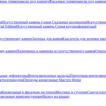
дные термопанели под кирпич
Фасадные термопанели под камен
ии
Искусственный камень Серия Скальные коллекции
Искусствен
al Edition
Искусственный камень Серия крупноформатный
скусственному камню
Затирка для камня
Краситель для затирки шв
ому камню
Наличники и карнизы из искусственного камня
Откосы
ьные дефлекторы
Вентиляционные выходы
Приточная вентиляци
ектроприводом
Проходы кровельные Мастер Флеш
я
Кровельная и фасадная лестница
Мостики и ступени
Снегостоп
овельные комплектующие
Выход на крышу