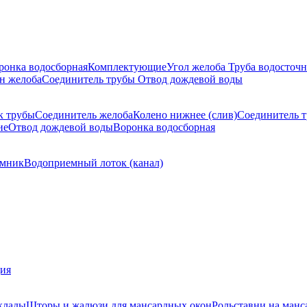
ронка водосборная
Комплектующие
Угол желоба
Труба водосточн
н желоба
Соединитель трубы
Отвод дождевой воды
к трубы
Соединитель желоба
Колено нижнее (слив)
Соединитель 
ие
Отвод дождевой воды
Воронка водосборная
мник
Водоприемный лоток (канал)
ция
клады
Шторы и жалюзи для мансардных окон
Рольставни на манс