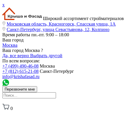
x
Широкий ассортимент стройматериалов
Московская область, Красногорск, Спасская улица, 1А
Санкт-Петербург, улица Севастьянова, 12, Колпино
Время работы
пн.-пт. 9:00 – 18:00
Ваш город
Москва
Ваш город Москва ?
Да, все верно
Выбрать другой
По всем вопросам:
+7 (499) 490-46-08
Москва
+7 (812) 615-21-08
Санкт-Петербург
info@krishafasad.ru
Перезвоните мне
0