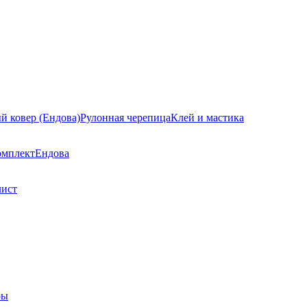
й ковер (Ендова)
Рулонная черепица
Клей и мастика
омплект
Ендова
лист
ры