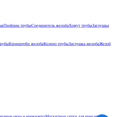
ая
Тройник трубы
Соединитель желоба
Хомут трубы
Заглушка
трубы
Кронштейн желоба
Колено трубы
Заглушка желоба
Желоб
ардные окна и маркизеты
Москитные сетки для мансардных