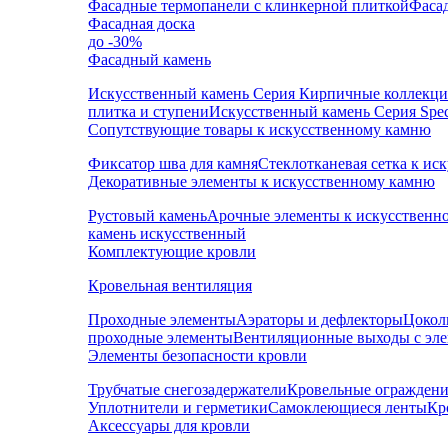
Фасадные термопанели с клинкерной плиткой
Фаса
Фасадная доска
до -30%
Фасадный камень
Искусственный камень Серия Кирпичные коллекц
плитка и ступени
Искусственный камень Серия Speci
Сопутствующие товары к искусственному камню
Фиксатор шва для камня
Стеклотканевая сетка к и
Декоративные элементы к искусственному камню
Рустовый камень
Арочные элементы к искусственн
камень искусственный
Комплектующие кровли
Кровельная вентиляция
Проходные элементы
Аэраторы и дефлекторы
Цокол
проходные элементы
Вентиляционные выходы с эл
Элементы безопасности кровли
Трубчатые снегозадержатели
Кровельные ограждени
Уплотнители и герметики
Самоклеющиеся ленты
Кр
Аксессуары для кровли