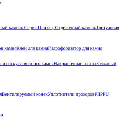
ь
ный камень Серия Плитка, Отделочный камень
Тротуарная
ов камня
Клей для камня
Гидрофобизатор для камня
 из искусственного камня
Накрывочные плиты
Замковый
я
Вентилируемый конёк
Уплотнители проходов
PIIPPU
ор