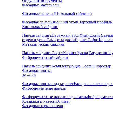
Ондулин
Инструменты
Фасадные материалы
Фасадные панели (Цокольный сайдинг)
Фасадная панель
Внешний угол
Стартовый профиль
Виниловый сайдинг
Панель сайдинга
Наружный угол
Финишный (завер
отделки углов
Саморезы для сайдинга
Софит
Карниз 
Металлический сайдинг
Панель сайдинга
Софит
Карниз (фаска)
Внутренний 
Фиброцементный сайдинг
Панель сайдинга
Комплектующие Cedral
Фибростар
Фасадная плитка
до -25%
Фасадная плитка под кирпич
Фасадная плитка под 
Фиброцементные панели
Фиброцементные панели под камень
Фиброцементн
Козырьки и навесы
Отливы
Фасадные термопанели