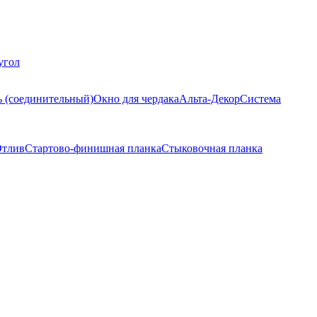
угол
ь (соединительный)
Окно для чердака
Альта-Декор
Система
тлив
Стартово-финишная планка
Стыковочная планка