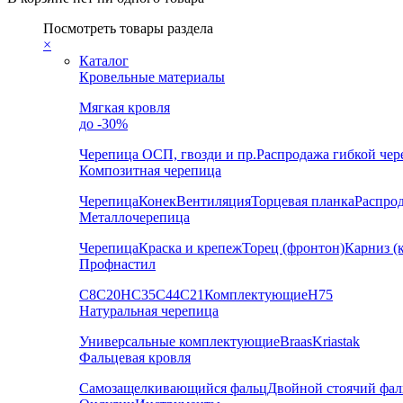
Посмотреть товары раздела
×
Каталог
Кровельные материалы
Мягкая кровля
до -30%
Черепица
ОСП, гвозди и пр.
Распродажа гибкой че
Композитная черепица
Черепица
Конек
Вентиляция
Торцевая планка
Распро
Металлочерепица
Черепица
Краска и крепеж
Торец (фронтон)
Карниз (
Профнастил
С8
С20
НС35
С44
С21
Комплектующие
Н75
Натуральная черепица
Универсальные комплектующие
Braas
Kriastak
Фальцевая кровля
Самозащелкивающийся фальц
Двойной стоячий фал