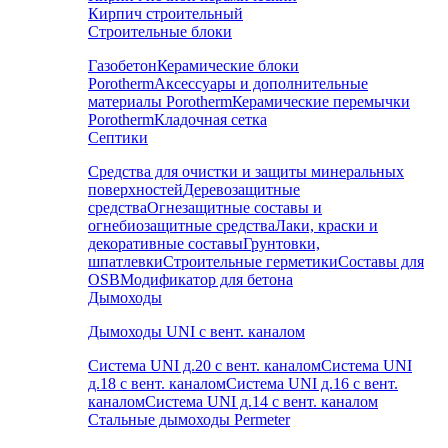
Кирпич строительный
Строительные блоки
Газобетон
Керамические блоки
Porotherm
Аксессуары и дополнительные
материалы Porotherm
Керамические перемычки
Porotherm
Кладочная сетка
Септики
Средства для очистки и защиты минеральных
поверхностей
Деревозащитные
средства
Огнезащитные составы и
огнебиозащитные средства
Лаки, краски и
декоративные составы
Грунтовки,
шпатлевки
Строительные герметики
Составы для
OSB
Модификатор для бетона
Дымоходы
Дымоходы UNI с вент. каналом
Система UNI д.20 с вент. каналом
Система UNI
д.18 с вент. каналом
Система UNI д.16 с вент.
каналом
Система UNI д.14 с вент. каналом
Стальные дымоходы Permeter