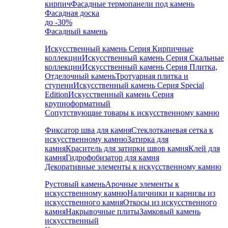
кирпич
Фасадные термопанели под камень
Фасадная доска
до -30%
Фасадный камень
Искусственный камень Серия Кирпичные
коллекции
Искусственный камень Серия Скальные
коллекции
Искусственный камень Серия Плитка,
Отделочный камень
Тротуарная плитка и
ступени
Искусственный камень Серия Special
Edition
Искусственный камень Серия
крупноформатный
Сопутствующие товары к искусственному камню
Фиксатор шва для камня
Стеклотканевая сетка к
искусственному камню
Затирка для
камня
Краситель для затирки швов камня
Клей для
камня
Гидрофобизатор для камня
Декоративные элементы к искусственному камню
Рустовый камень
Арочные элементы к
искусственному камню
Наличники и карнизы из
искусственного камня
Откосы из искусственного
камня
Накрывочные плиты
Замковый камень
искусственный