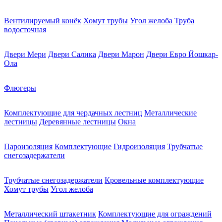
Вентилируемый конёк
Хомут трубы
Угол желоба
Труба
водосточная
Двери Мери
Двери Салика
Двери Марон
Двери Евро Йошкар-
Ола
Флюгеры
Комплектующие для чердачных лестниц
Металлические
лестницы
Деревянные лестницы
Окна
Пароизоляция
Комплектующие
Гидроизоляция
Трубчатые
снегозадержатели
Трубчатые снегозадержатели
Кровельные комплектующие
Хомут трубы
Угол желоба
Металлический штакетник
Комплектующие для ограждений