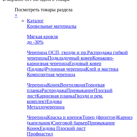
Посмотреть товары раздела
×
Каталог
Кровельные материалы
Мягкая кровля
до -30%
Черепица
ОСП, гвозди и пр.
Распродажа гибкой
черепицы
Подкладочный ковер
Коньково-
карнизная черепица
Ендовый ковер
(Ендова)
Рулонная черепица
Клей и мастика
Композитная черепица
Черепица
Конек
Вентиляция
Торцевая
планка
Распродажа
Примыкание
Плоский
лист
Карнизная планка
Гвозди и рем.
комплект
Ендова
Металлочерепица
Черепица
Краска и крепеж
Торец (фронтон)
Карниз
(капельник)
Снеговой барьер
Примыкание
Конек
Ендова
Плоский лист
Профнастил