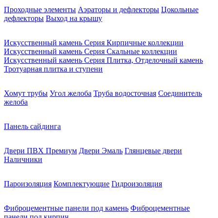
Проходные элементы
Аэраторы и дефлекторы
Цокольные
дефлекторы
Выход на крышу
Искусственный камень Серия Кирпичные коллекции
Искусственный камень Серия Скальные коллекции
Искусственный камень Серия Плитка, Отделочный камень
Тротуарная плитка и ступени
Хомут трубы
Угол желоба
Труба водосточная
Соединитель
желоба
Панель сайдинга
Двери ПВХ Премиум
Двери Эмаль
Глянцевые двери
Наличники
Пароизоляция
Комплектующие
Гидроизоляция
Фиброцементные панели под камень
Фиброцементные
панели под кирпич