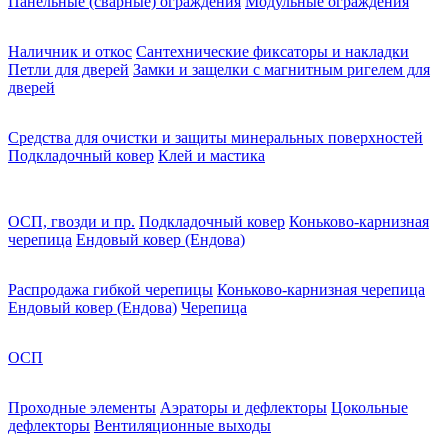
Панельные (сварные) ограждения
Модульные ограждения
Наличник и откос
Сантехнические фиксаторы и накладки
Петли для дверей
Замки и защелки с магнитным ригелем для
дверей
Средства для очистки и защиты минеральных поверхностей
Подкладочный ковер
Клей и мастика
ОСП, гвозди и пр.
Подкладочный ковер
Коньково-карнизная
черепица
Ендовый ковер (Ендова)
Распродажа гибкой черепицы
Коньково-карнизная черепица
Ендовый ковер (Ендова)
Черепица
ОСП
Проходные элементы
Аэраторы и дефлекторы
Цокольные
дефлекторы
Вентиляционные выходы