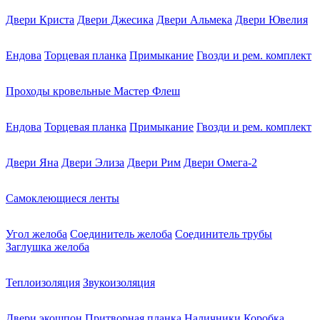
Двери Криста
Двери Джесика
Двери Альмека
Двери Ювелия
Ендова
Торцевая планка
Примыкание
Гвозди и рем. комплект
Проходы кровельные Мастер Флеш
Ендова
Торцевая планка
Примыкание
Гвозди и рем. комплект
Двери Яна
Двери Элиза
Двери Рим
Двери Омега-2
Самоклеющиеся ленты
Угол желоба
Соединитель желоба
Соединитель трубы
Заглушка желоба
Теплоизоляция
Звукоизоляция
Двери экошпон
Притворная планка
Наличники
Коробка