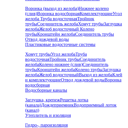
Воронка (выход из желоба)
Нижнее колено
(слив)
Воронка водосборная
Комплектующие
Угол
желоба
Труба водосточная
Тройник
трубы
Соединитель желоба
Хомут трубы
Заглушка
желоба
Желоб водосточный
Колено
трубы
Кронштейн желоба
Соединитель трубы
Отвод дождевой воды
Пластиковые водосточные системы
Хомут трубы
Угол желоба
Труба
водосточная
Тройник трубы
Соединитель
желоба
Колено нижнее (слив)
Соединитель
трубы
Кронштейн желоба
Колено трубы
Заглушка
желоба
Желоб водосточный
Выход из желоба
Клей
и комплектующие
Отвод дождевой воды
Воронка
водосборная
Водосборные каналы
Заглушка, крепеж
Решетка лотка
(канала)
Дождеприемник
Водоприемный лоток
(канал)
Утеплитель и изоляция
Гидро-, пароизоляция