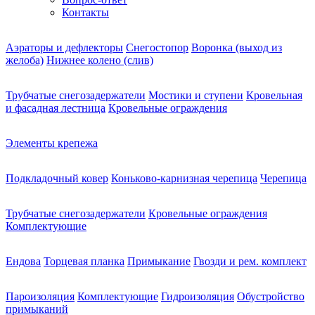
Контакты
Аэраторы и дефлекторы
Снегостопор
Воронка (выход из
желоба)
Нижнее колено (слив)
Трубчатые снегозадержатели
Мостики и ступени
Кровельная
и фасадная лестница
Кровельные ограждения
Элементы крепежа
Подкладочный ковер
Коньково-карнизная черепица
Черепица
Трубчатые снегозадержатели
Кровельные ограждения
Комплектующие
Ендова
Торцевая планка
Примыкание
Гвозди и рем. комплект
Пароизоляция
Комплектующие
Гидроизоляция
Обустройство
примыканий