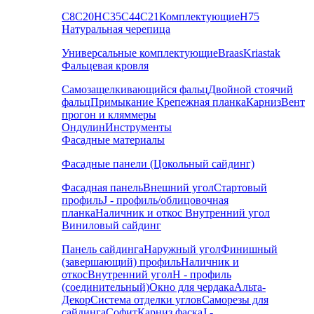
С8
С20
НС35
С44
С21
Комплектующие
Н75
Натуральная черепица
Универсальные комплектующие
Braas
Kriastak
Фальцевая кровля
Самозащелкивающийся фальц
Двойной стоячий
фальц
Примыкание
Крепежная планка
Карниз
Вент
прогон и кляммеры
Ондулин
Инструменты
Фасадные материалы
Фасадные панели (Цокольный сайдинг)
Фасадная панель
Внешний угол
Стартовый
профиль
J - профиль/облицовочная
планка
Наличник и откос
Внутренний угол
Виниловый сайдинг
Панель сайдинга
Наружный угол
Финишный
(завершающий) профиль
Наличник и
откос
Внутренний угол
H - профиль
(соединительный)
Окно для чердака
Альта-
Декор
Система отделки углов
Саморезы для
сайдинга
Софит
Карниз фаска
J -