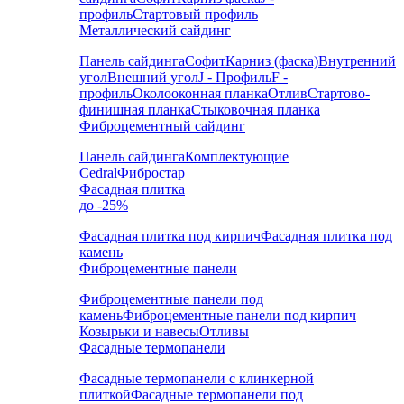
профиль
Стартовый профиль
Металлический сайдинг
Панель сайдинга
Софит
Карниз (фаска)
Внутренний
угол
Внешний угол
J - Профиль
F -
профиль
Околооконная планка
Отлив
Стартово-
финишная планка
Стыковочная планка
Фиброцементный сайдинг
Панель сайдинга
Комплектующие
Cedral
Фибростар
Фасадная плитка
до -25%
Фасадная плитка под кирпич
Фасадная плитка под
камень
Фиброцементные панели
Фиброцементные панели под
камень
Фиброцементные панели под кирпич
Козырьки и навесы
Отливы
Фасадные термопанели
Фасадные термопанели с клинкерной
плиткой
Фасадные термопанели под