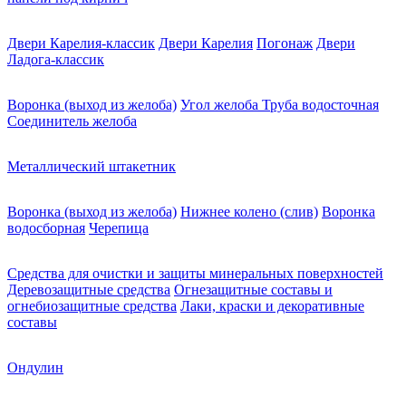
Двери Карелия-классик
Двери Карелия
Погонаж
Двери
Ладога-классик
Воронка (выход из желоба)
Угол желоба
Труба водосточная
Соединитель желоба
Металлический штакетник
Воронка (выход из желоба)
Нижнее колено (слив)
Воронка
водосборная
Черепица
Средства для очистки и защиты минеральных поверхностей
Деревозащитные средства
Огнезащитные составы и
огнебиозащитные средства
Лаки, краски и декоративные
составы
Ондулин