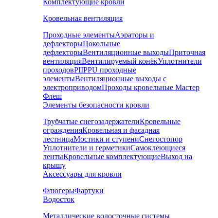
Комплектующие кровли
Кровельная вентиляция
Проходные элементы
Аэраторы и
дефлекторы
Цокольные
дефлекторы
Вентиляционные выходы
Приточная
вентиляция
Вентилируемый конёк
Уплотнители
проходов
PIIPPU проходные
элементы
Вентиляционные выходы с
электроприводом
Проходы кровельные Мастер
Флеш
Элементы безопасности кровли
Трубчатые снегозадержатели
Кровельные
ограждения
Кровельная и фасадная
лестница
Мостики и ступени
Снегостопор
Уплотнители и герметики
Самоклеющиеся
ленты
Кровельные комплектующие
Выход на
крышу
Аксессуары для кровли
Флюгеры
Фартуки
Водосток
Металлические водосточные системы