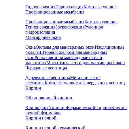
Гидроизоляция
Пароизоляция
Комплектующие
Профилированные мембраны
Профилированные мембраны
Комплектующие
Теплоизоляция
Звукоизоляция
Рулонная
гидроизоляция
Мансардные окна
Окна
Оклады для мансардных окон
Изоляционные
оклады
Шторы и жалюзи для мансардных
окон
Рольставни на мансардные окна и
маркизеты
Москитные сетки для мансардных окон
Чердачные лестницы
Деревянные лестницы
Металлические
лестницы
Комплектующие для чердачных лестниц
Кирпич
Облицовочный кирпич
Клинкерный кирпич
Керамический кирпич
Кирпич
ручной формовки
Кирпич печной
Кирпич печной керамический