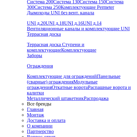
Система 200
Система 130
Система 150
Система
300
Система 250
Комплектующие Permeter
Дымоходы UNI без вент. канала
UNI д.20
UNI д.18
UNI д.16
UNI д.14
Вентиляционные каналы и комплектующие UNI
Террасная доска
Террасная доска
Ступени и
комплектующие
Комплектующие
Заборы
Ограждения
Комплектующие для ограждений
Панельные
(сварные) ограждения
Модульные
ограждения
Откатные ворота
Распашные ворота и
калитки
Металлический штакетник
Распродажа
Все бренды
Главная
Монтаж
Доставка и оплата
О компании
Партнерство
Вопрос-ответ