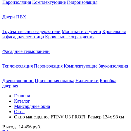
Пароизоляция
Комплектующие
Гидроизоляция
Двери ПВХ
Трубчатые снегозадержатели
Мостики и ступени
Кровельная
и фасадная лестница
Кровельные ограждения
Фасадные термопанели
Теплоизоляция
Пароизоляция
Комплектующие
Звукоизоляция
Двери экошпон
Притворная планка
Наличники
Коробка
дверная
Главная
Каталог
Мансардные окна
Окна
Окно мансардное FTP-V U3 PROFI, Размер 134х 98 см
Выгода
14 496 руб.