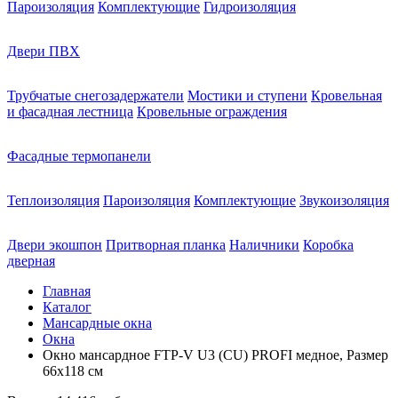
Пароизоляция
Комплектующие
Гидроизоляция
Двери ПВХ
Трубчатые снегозадержатели
Мостики и ступени
Кровельная
и фасадная лестница
Кровельные ограждения
Фасадные термопанели
Теплоизоляция
Пароизоляция
Комплектующие
Звукоизоляция
Двери экошпон
Притворная планка
Наличники
Коробка
дверная
Главная
Каталог
Мансардные окна
Окна
Окно мансардное FTP-V U3 (CU) PROFI медное, Размер
66х118 см