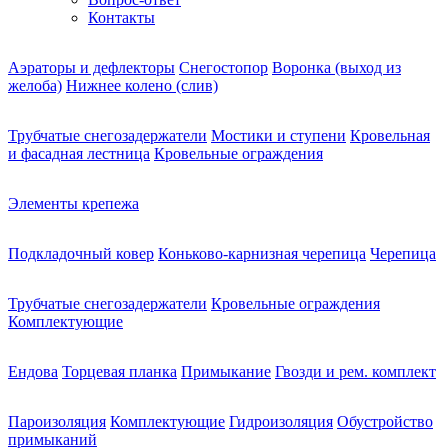
Контакты
Аэраторы и дефлекторы
Снегостопор
Воронка (выход из
желоба)
Нижнее колено (слив)
Трубчатые снегозадержатели
Мостики и ступени
Кровельная
и фасадная лестница
Кровельные ограждения
Элементы крепежа
Подкладочный ковер
Коньково-карнизная черепица
Черепица
Трубчатые снегозадержатели
Кровельные ограждения
Комплектующие
Ендова
Торцевая планка
Примыкание
Гвозди и рем. комплект
Пароизоляция
Комплектующие
Гидроизоляция
Обустройство
примыканий