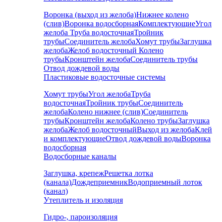
Воронка (выход из желоба)
Нижнее колено
(слив)
Воронка водосборная
Комплектующие
Угол
желоба
Труба водосточная
Тройник
трубы
Соединитель желоба
Хомут трубы
Заглушка
желоба
Желоб водосточный
Колено
трубы
Кронштейн желоба
Соединитель трубы
Отвод дождевой воды
Пластиковые водосточные системы
Хомут трубы
Угол желоба
Труба
водосточная
Тройник трубы
Соединитель
желоба
Колено нижнее (слив)
Соединитель
трубы
Кронштейн желоба
Колено трубы
Заглушка
желоба
Желоб водосточный
Выход из желоба
Клей
и комплектующие
Отвод дождевой воды
Воронка
водосборная
Водосборные каналы
Заглушка, крепеж
Решетка лотка
(канала)
Дождеприемник
Водоприемный лоток
(канал)
Утеплитель и изоляция
Гидро-, пароизоляция