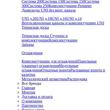
Система 200
Система 130
Система 150
Система
300
Система 250
Комплектующие Permeter
Дымоходы UNI без вент. канала
UNI д.20
UNI д.18
UNI д.16
UNI д.14
Вентиляционные каналы и комплектующие UNI
Террасная доска
Террасная доска
Ступени и
комплектующие
Комплектующие
Заборы
Ограждения
Комплектующие для ограждений
Панельные
(сварные) ограждения
Модульные
ограждения
Откатные ворота
Распашные ворота и
калитки
Металлический штакетник
Распродажа
Все бренды
Главная
Монтаж
Доставка и оплата
О компании
Партнерство
Вопрос-ответ