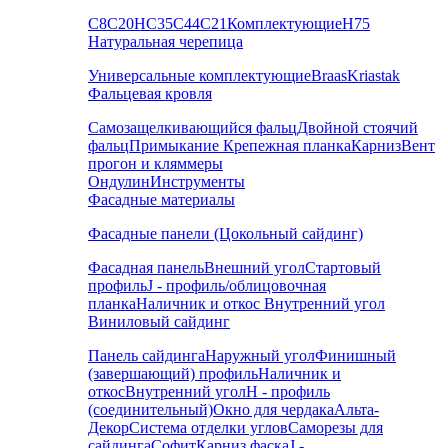
С8
С20
НС35
С44
С21
Комплектующие
Н75
Натуральная черепица
Универсальные комплектующие
Braas
Kriastak
Фальцевая кровля
Самозащелкивающийся фальц
Двойной стоячий
фальц
Примыкание
Крепежная планка
Карниз
Вент
прогон и кляммеры
Ондулин
Инструменты
Фасадные материалы
Фасадные панели (Цокольный сайдинг)
Фасадная панель
Внешний угол
Стартовый
профиль
J - профиль/облицовочная
планка
Наличник и откос
Внутренний угол
Виниловый сайдинг
Панель сайдинга
Наружный угол
Финишный
(завершающий) профиль
Наличник и
откос
Внутренний угол
H - профиль
(соединительный)
Окно для чердака
Альта-
Декор
Система отделки углов
Саморезы для
сайдинга
Софит
Карниз фаска
J -