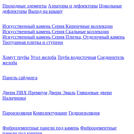
Проходные элементы
Аэраторы и дефлекторы
Цокольные
дефлекторы
Выход на крышу
Искусственный камень Серия Кирпичные коллекции
Искусственный камень Серия Скальные коллекции
Искусственный камень Серия Плитка, Отделочный камень
Тротуарная плитка и ступени
Хомут трубы
Угол желоба
Труба водосточная
Соединитель
желоба
Панель сайдинга
Двери ПВХ Премиум
Двери Эмаль
Глянцевые двери
Наличники
Пароизоляция
Комплектующие
Гидроизоляция
Фиброцементные панели под камень
Фиброцементные
панели под кирпич