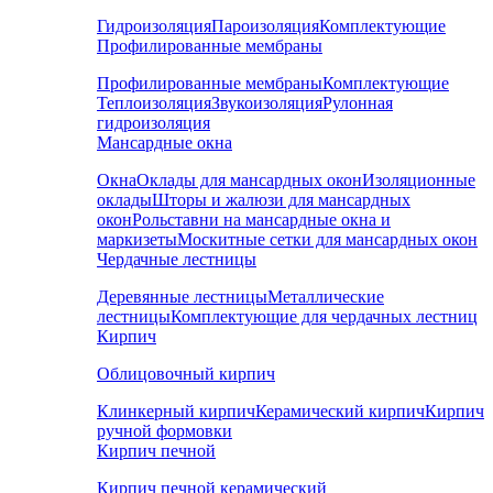
Гидроизоляция
Пароизоляция
Комплектующие
Профилированные мембраны
Профилированные мембраны
Комплектующие
Теплоизоляция
Звукоизоляция
Рулонная
гидроизоляция
Мансардные окна
Окна
Оклады для мансардных окон
Изоляционные
оклады
Шторы и жалюзи для мансардных
окон
Рольставни на мансардные окна и
маркизеты
Москитные сетки для мансардных окон
Чердачные лестницы
Деревянные лестницы
Металлические
лестницы
Комплектующие для чердачных лестниц
Кирпич
Облицовочный кирпич
Клинкерный кирпич
Керамический кирпич
Кирпич
ручной формовки
Кирпич печной
Кирпич печной керамический