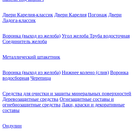
Двери Карелия-классик
Двери Карелия
Погонаж
Двери
Ладога-классик
Воронка (выход из желоба)
Угол желоба
Труба водосточная
Соединитель желоба
Металлический штакетник
Воронка (выход из желоба)
Нижнее колено (слив)
Воронка
водосборная
Черепица
Средства для очистки и защиты минеральных поверхностей
Деревозащитные средства
Огнезащитные составы и
огнебиозащитные средства
Лаки, краски и декоративные
составы
Ондулин