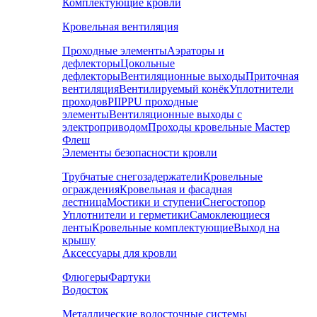
Комплектующие кровли
Кровельная вентиляция
Проходные элементы
Аэраторы и
дефлекторы
Цокольные
дефлекторы
Вентиляционные выходы
Приточная
вентиляция
Вентилируемый конёк
Уплотнители
проходов
PIIPPU проходные
элементы
Вентиляционные выходы с
электроприводом
Проходы кровельные Мастер
Флеш
Элементы безопасности кровли
Трубчатые снегозадержатели
Кровельные
ограждения
Кровельная и фасадная
лестница
Мостики и ступени
Снегостопор
Уплотнители и герметики
Самоклеющиеся
ленты
Кровельные комплектующие
Выход на
крышу
Аксессуары для кровли
Флюгеры
Фартуки
Водосток
Металлические водосточные системы