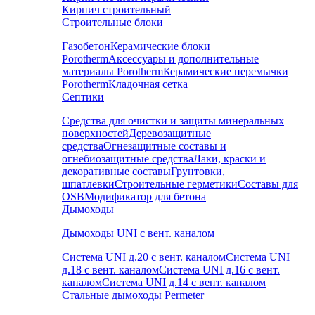
Кирпич строительный
Строительные блоки
Газобетон
Керамические блоки
Porotherm
Аксессуары и дополнительные
материалы Porotherm
Керамические перемычки
Porotherm
Кладочная сетка
Септики
Средства для очистки и защиты минеральных
поверхностей
Деревозащитные
средства
Огнезащитные составы и
огнебиозащитные средства
Лаки, краски и
декоративные составы
Грунтовки,
шпатлевки
Строительные герметики
Составы для
OSB
Модификатор для бетона
Дымоходы
Дымоходы UNI с вент. каналом
Система UNI д.20 с вент. каналом
Система UNI
д.18 с вент. каналом
Система UNI д.16 с вент.
каналом
Система UNI д.14 с вент. каналом
Стальные дымоходы Permeter