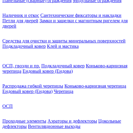
Панельные (сварные) ограждения
Модульные ограждения
Наличник и откос
Сантехнические фиксаторы и накладки
Петли для дверей
Замки и защелки с магнитным ригелем для
дверей
Средства для очистки и защиты минеральных поверхностей
Подкладочный ковер
Клей и мастика
ОСП, гвозди и пр.
Подкладочный ковер
Коньково-карнизная
черепица
Ендовый ковер (Ендова)
Распродажа гибкой черепицы
Коньково-карнизная черепица
Ендовый ковер (Ендова)
Черепица
ОСП
Проходные элементы
Аэраторы и дефлекторы
Цокольные
дефлекторы
Вентиляционные выходы