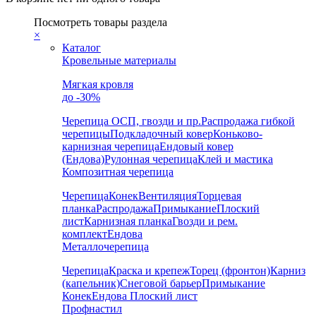
Посмотреть товары раздела
×
Каталог
Кровельные материалы
Мягкая кровля
до -30%
Черепица
ОСП, гвозди и пр.
Распродажа гибкой
черепицы
Подкладочный ковер
Коньково-
карнизная черепица
Ендовый ковер
(Ендова)
Рулонная черепица
Клей и мастика
Композитная черепица
Черепица
Конек
Вентиляция
Торцевая
планка
Распродажа
Примыкание
Плоский
лист
Карнизная планка
Гвозди и рем.
комплект
Ендова
Металлочерепица
Черепица
Краска и крепеж
Торец (фронтон)
Карниз
(капельник)
Снеговой барьер
Примыкание
Конек
Ендова
Плоский лист
Профнастил