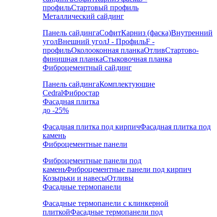
профиль
Стартовый профиль
Металлический сайдинг
Панель сайдинга
Софит
Карниз (фаска)
Внутренний
угол
Внешний угол
J - Профиль
F -
профиль
Околооконная планка
Отлив
Стартово-
финишная планка
Стыковочная планка
Фиброцементный сайдинг
Панель сайдинга
Комплектующие
Cedral
Фибростар
Фасадная плитка
до -25%
Фасадная плитка под кирпич
Фасадная плитка под
камень
Фиброцементные панели
Фиброцементные панели под
камень
Фиброцементные панели под кирпич
Козырьки и навесы
Отливы
Фасадные термопанели
Фасадные термопанели с клинкерной
плиткой
Фасадные термопанели под