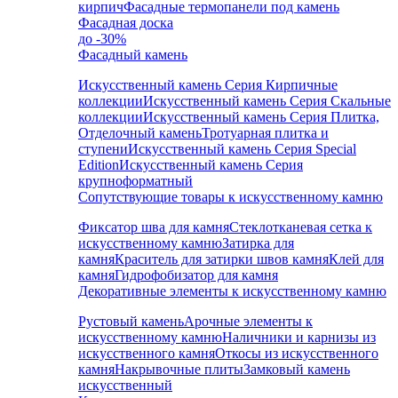
кирпич
Фасадные термопанели под камень
Фасадная доска
до -30%
Фасадный камень
Искусственный камень Серия Кирпичные
коллекции
Искусственный камень Серия Скальные
коллекции
Искусственный камень Серия Плитка,
Отделочный камень
Тротуарная плитка и
ступени
Искусственный камень Серия Special
Edition
Искусственный камень Серия
крупноформатный
Сопутствующие товары к искусственному камню
Фиксатор шва для камня
Стеклотканевая сетка к
искусственному камню
Затирка для
камня
Краситель для затирки швов камня
Клей для
камня
Гидрофобизатор для камня
Декоративные элементы к искусственному камню
Рустовый камень
Арочные элементы к
искусственному камню
Наличники и карнизы из
искусственного камня
Откосы из искусственного
камня
Накрывочные плиты
Замковый камень
искусственный