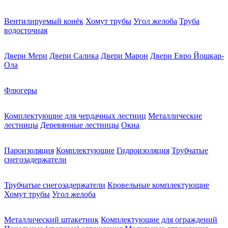
Вентилируемый конёк
Хомут трубы
Угол желоба
Труба
водосточная
Двери Мери
Двери Салика
Двери Марон
Двери Евро Йошкар-
Ола
Флюгеры
Комплектующие для чердачных лестниц
Металлические
лестницы
Деревянные лестницы
Окна
Пароизоляция
Комплектующие
Гидроизоляция
Трубчатые
снегозадержатели
Трубчатые снегозадержатели
Кровельные комплектующие
Хомут трубы
Угол желоба
Металлический штакетник
Комплектующие для ограждений