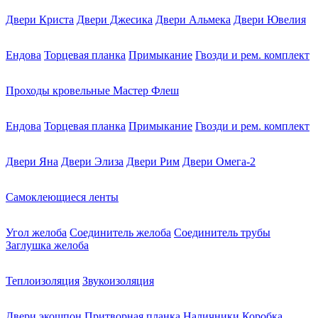
Двери Криста
Двери Джесика
Двери Альмека
Двери Ювелия
Ендова
Торцевая планка
Примыкание
Гвозди и рем. комплект
Проходы кровельные Мастер Флеш
Ендова
Торцевая планка
Примыкание
Гвозди и рем. комплект
Двери Яна
Двери Элиза
Двери Рим
Двери Омега-2
Самоклеющиеся ленты
Угол желоба
Соединитель желоба
Соединитель трубы
Заглушка желоба
Теплоизоляция
Звукоизоляция
Двери экошпон
Притворная планка
Наличники
Коробка