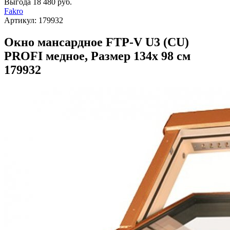
Выгода
18 480 руб.
Fakro
Артикул:
179932
Окно мансардное FTP-V U3 (CU)
PROFI медное, Размер 134х 98 см
179932