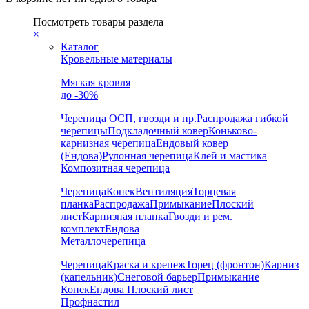
Посмотреть товары раздела
×
Каталог
Кровельные материалы
Мягкая кровля
до -30%
Черепица
ОСП, гвозди и пр.
Распродажа гибкой
черепицы
Подкладочный ковер
Коньково-
карнизная черепица
Ендовый ковер
(Ендова)
Рулонная черепица
Клей и мастика
Композитная черепица
Черепица
Конек
Вентиляция
Торцевая
планка
Распродажа
Примыкание
Плоский
лист
Карнизная планка
Гвозди и рем.
комплект
Ендова
Металлочерепица
Черепица
Краска и крепеж
Торец (фронтон)
Карниз
(капельник)
Снеговой барьер
Примыкание
Конек
Ендова
Плоский лист
Профнастил