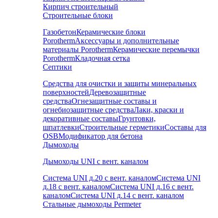
Кирпич строительный
Строительные блоки
Газобетон
Керамические блоки
Porotherm
Аксессуары и дополнительные
материалы Porotherm
Керамические перемычки
Porotherm
Кладочная сетка
Септики
Средства для очистки и защиты минеральных
поверхностей
Деревозащитные
средства
Огнезащитные составы и
огнебиозащитные средства
Лаки, краски и
декоративные составы
Грунтовки,
шпатлевки
Строительные герметики
Составы для
OSB
Модификатор для бетона
Дымоходы
Дымоходы UNI с вент. каналом
Система UNI д.20 с вент. каналом
Система UNI
д.18 с вент. каналом
Система UNI д.16 с вент.
каналом
Система UNI д.14 с вент. каналом
Стальные дымоходы Permeter