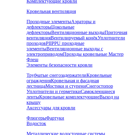
Комплектующие кровли
Кровельная вентиляция
Проходные элементы
Аэраторы и
дефлекторы
Цокольные
дефлекторы
Вентиляционные выходы
Приточная
вентиляция
Вентилируемый конёк
Уплотнители
проходов
PIIPPU проходные
элементы
Вентиляционные выходы с
электроприводом
Проходы кровельные Мастер
Флеш
Элементы безопасности кровли
Трубчатые снегозадержатели
Кровельные
ограждения
Кровельная и фасадная
лестница
Мостики и ступени
Снегостопор
Уплотнители и герметики
Самоклеющиеся
ленты
Кровельные комплектующие
Выход на
крышу
Аксессуары для кровли
Флюгеры
Фартуки
Водосток
Металлические водосточные системы