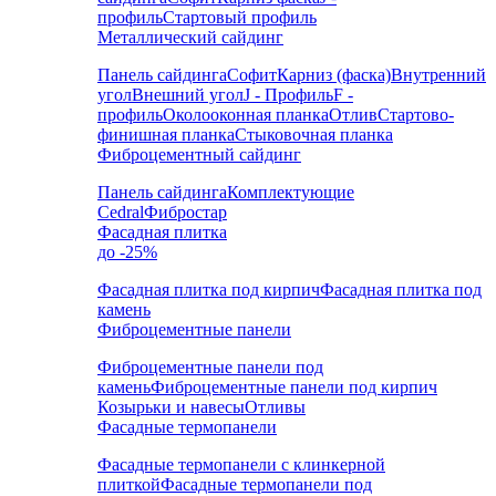
профиль
Стартовый профиль
Металлический сайдинг
Панель сайдинга
Софит
Карниз (фаска)
Внутренний
угол
Внешний угол
J - Профиль
F -
профиль
Околооконная планка
Отлив
Стартово-
финишная планка
Стыковочная планка
Фиброцементный сайдинг
Панель сайдинга
Комплектующие
Cedral
Фибростар
Фасадная плитка
до -25%
Фасадная плитка под кирпич
Фасадная плитка под
камень
Фиброцементные панели
Фиброцементные панели под
камень
Фиброцементные панели под кирпич
Козырьки и навесы
Отливы
Фасадные термопанели
Фасадные термопанели с клинкерной
плиткой
Фасадные термопанели под