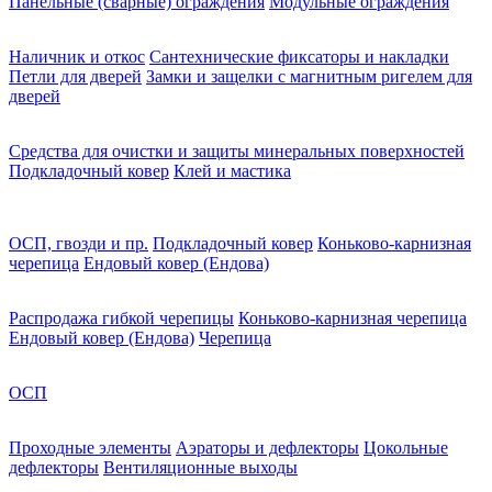
Панельные (сварные) ограждения
Модульные ограждения
Наличник и откос
Сантехнические фиксаторы и накладки
Петли для дверей
Замки и защелки с магнитным ригелем для
дверей
Средства для очистки и защиты минеральных поверхностей
Подкладочный ковер
Клей и мастика
ОСП, гвозди и пр.
Подкладочный ковер
Коньково-карнизная
черепица
Ендовый ковер (Ендова)
Распродажа гибкой черепицы
Коньково-карнизная черепица
Ендовый ковер (Ендова)
Черепица
ОСП
Проходные элементы
Аэраторы и дефлекторы
Цокольные
дефлекторы
Вентиляционные выходы