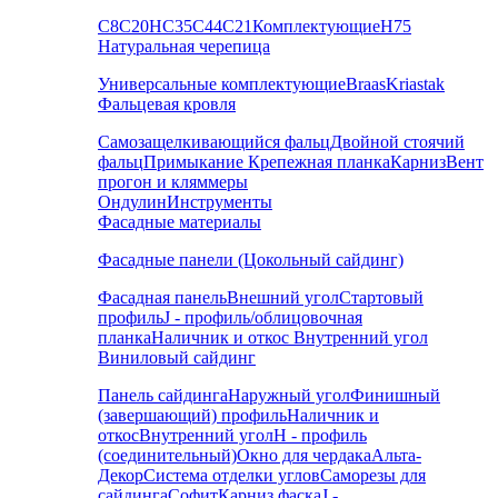
С8
С20
НС35
С44
С21
Комплектующие
Н75
Натуральная черепица
Универсальные комплектующие
Braas
Kriastak
Фальцевая кровля
Самозащелкивающийся фальц
Двойной стоячий
фальц
Примыкание
Крепежная планка
Карниз
Вент
прогон и кляммеры
Ондулин
Инструменты
Фасадные материалы
Фасадные панели (Цокольный сайдинг)
Фасадная панель
Внешний угол
Стартовый
профиль
J - профиль/облицовочная
планка
Наличник и откос
Внутренний угол
Виниловый сайдинг
Панель сайдинга
Наружный угол
Финишный
(завершающий) профиль
Наличник и
откос
Внутренний угол
H - профиль
(соединительный)
Окно для чердака
Альта-
Декор
Система отделки углов
Саморезы для
сайдинга
Софит
Карниз фаска
J -