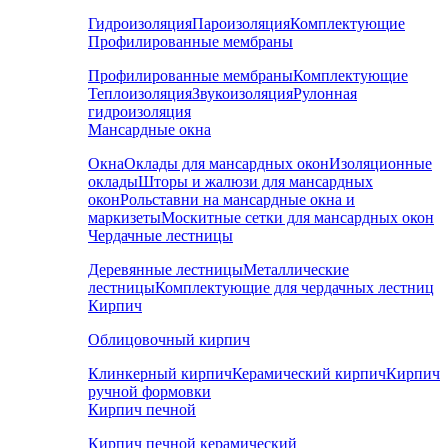
Гидроизоляция
Пароизоляция
Комплектующие
Профилированные мембраны
Профилированные мембраны
Комплектующие
Теплоизоляция
Звукоизоляция
Рулонная
гидроизоляция
Мансардные окна
Окна
Оклады для мансардных окон
Изоляционные
оклады
Шторы и жалюзи для мансардных
окон
Рольставни на мансардные окна и
маркизеты
Москитные сетки для мансардных окон
Чердачные лестницы
Деревянные лестницы
Металлические
лестницы
Комплектующие для чердачных лестниц
Кирпич
Облицовочный кирпич
Клинкерный кирпич
Керамический кирпич
Кирпич
ручной формовки
Кирпич печной
Кирпич печной керамический