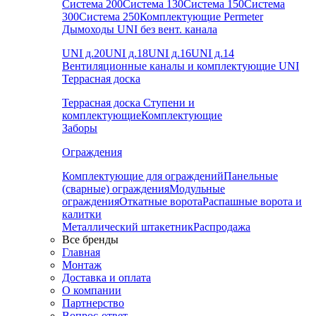
Система 200
Система 130
Система 150
Система
300
Система 250
Комплектующие Permeter
Дымоходы UNI без вент. канала
UNI д.20
UNI д.18
UNI д.16
UNI д.14
Вентиляционные каналы и комплектующие UNI
Террасная доска
Террасная доска
Ступени и
комплектующие
Комплектующие
Заборы
Ограждения
Комплектующие для ограждений
Панельные
(сварные) ограждения
Модульные
ограждения
Откатные ворота
Распашные ворота и
калитки
Металлический штакетник
Распродажа
Все бренды
Главная
Монтаж
Доставка и оплата
О компании
Партнерство
Вопрос-ответ