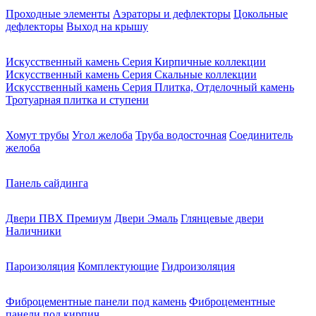
Проходные элементы
Аэраторы и дефлекторы
Цокольные
дефлекторы
Выход на крышу
Искусственный камень Серия Кирпичные коллекции
Искусственный камень Серия Скальные коллекции
Искусственный камень Серия Плитка, Отделочный камень
Тротуарная плитка и ступени
Хомут трубы
Угол желоба
Труба водосточная
Соединитель
желоба
Панель сайдинга
Двери ПВХ Премиум
Двери Эмаль
Глянцевые двери
Наличники
Пароизоляция
Комплектующие
Гидроизоляция
Фиброцементные панели под камень
Фиброцементные
панели под кирпич