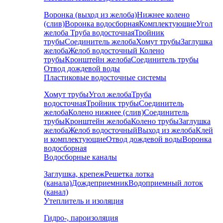
Воронка (выход из желоба)
Нижнее колено
(слив)
Воронка водосборная
Комплектующие
Угол
желоба
Труба водосточная
Тройник
трубы
Соединитель желоба
Хомут трубы
Заглушка
желоба
Желоб водосточный
Колено
трубы
Кронштейн желоба
Соединитель трубы
Отвод дождевой воды
Пластиковые водосточные системы
Хомут трубы
Угол желоба
Труба
водосточная
Тройник трубы
Соединитель
желоба
Колено нижнее (слив)
Соединитель
трубы
Кронштейн желоба
Колено трубы
Заглушка
желоба
Желоб водосточный
Выход из желоба
Клей
и комплектующие
Отвод дождевой воды
Воронка
водосборная
Водосборные каналы
Заглушка, крепеж
Решетка лотка
(канала)
Дождеприемник
Водоприемный лоток
(канал)
Утеплитель и изоляция
Гидро-, пароизоляция