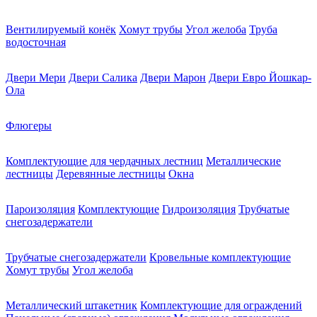
Вентилируемый конёк
Хомут трубы
Угол желоба
Труба
водосточная
Двери Мери
Двери Салика
Двери Марон
Двери Евро Йошкар-
Ола
Флюгеры
Комплектующие для чердачных лестниц
Металлические
лестницы
Деревянные лестницы
Окна
Пароизоляция
Комплектующие
Гидроизоляция
Трубчатые
снегозадержатели
Трубчатые снегозадержатели
Кровельные комплектующие
Хомут трубы
Угол желоба
Металлический штакетник
Комплектующие для ограждений