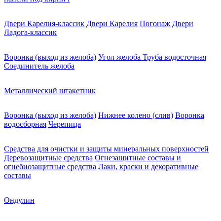
Двери Карелия-классик
Двери Карелия
Погонаж
Двери
Ладога-классик
Воронка (выход из желоба)
Угол желоба
Труба водосточная
Соединитель желоба
Металлический штакетник
Воронка (выход из желоба)
Нижнее колено (слив)
Воронка
водосборная
Черепица
Средства для очистки и защиты минеральных поверхностей
Деревозащитные средства
Огнезащитные составы и
огнебиозащитные средства
Лаки, краски и декоративные
составы
Ондулин