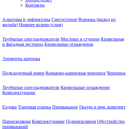
Контакты
Аэраторы и дефлекторы
Снегостопор
Воронка (выход из
желоба)
Нижнее колено (слив)
Трубчатые снегозадержатели
Мостики и ступени
Кровельная
и фасадная лестница
Кровельные ограждения
Элементы крепежа
Подкладочный ковер
Коньково-карнизная черепица
Черепица
Трубчатые снегозадержатели
Кровельные ограждения
Комплектующие
Ендова
Торцевая планка
Примыкание
Гвозди и рем. комплект
Пароизоляция
Комплектующие
Гидроизоляция
Обустройство
примыканий