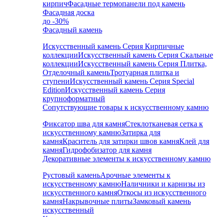
кирпич
Фасадные термопанели под камень
Фасадная доска
до -30%
Фасадный камень
Искусственный камень Серия Кирпичные
коллекции
Искусственный камень Серия Скальные
коллекции
Искусственный камень Серия Плитка,
Отделочный камень
Тротуарная плитка и
ступени
Искусственный камень Серия Special
Edition
Искусственный камень Серия
крупноформатный
Сопутствующие товары к искусственному камню
Фиксатор шва для камня
Стеклотканевая сетка к
искусственному камню
Затирка для
камня
Краситель для затирки швов камня
Клей для
камня
Гидрофобизатор для камня
Декоративные элементы к искусственному камню
Рустовый камень
Арочные элементы к
искусственному камню
Наличники и карнизы из
искусственного камня
Откосы из искусственного
камня
Накрывочные плиты
Замковый камень
искусственный