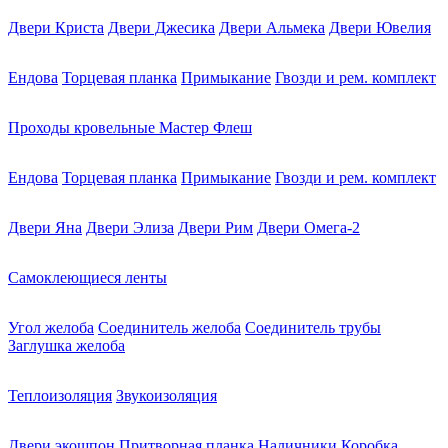
Двери Криста
Двери Джесика
Двери Альмека
Двери Ювелия
Ендова
Торцевая планка
Примыкание
Гвозди и рем. комплект
Проходы кровельные Мастер Флеш
Ендова
Торцевая планка
Примыкание
Гвозди и рем. комплект
Двери Яна
Двери Элиза
Двери Рим
Двери Омега-2
Самоклеющиеся ленты
Угол желоба
Соединитель желоба
Соединитель трубы
Заглушка желоба
Теплоизоляция
Звукоизоляция
Двери экошпон
Притворная планка
Наличники
Коробка