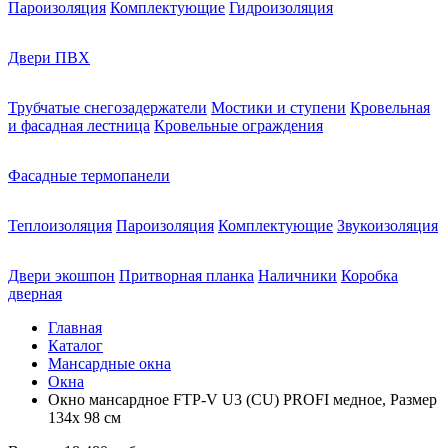
Пароизоляция
Комплектующие
Гидроизоляция
Двери ПВХ
Трубчатые снегозадержатели
Мостики и ступени
Кровельная
и фасадная лестница
Кровельные ограждения
Фасадные термопанели
Теплоизоляция
Пароизоляция
Комплектующие
Звукоизоляция
Двери экошпон
Притворная планка
Наличники
Коробка
дверная
Главная
Каталог
Мансардные окна
Окна
Окно мансардное FTP-V U3 (CU) PROFI медное, Размер
134х 98 см