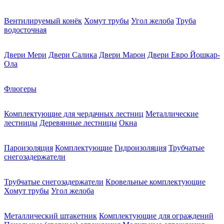
Вентилируемый конёк
Хомут трубы
Угол желоба
Труба
водосточная
Двери Мери
Двери Салика
Двери Марон
Двери Евро Йошкар-
Ола
Флюгеры
Комплектующие для чердачных лестниц
Металлические
лестницы
Деревянные лестницы
Окна
Пароизоляция
Комплектующие
Гидроизоляция
Трубчатые
снегозадержатели
Трубчатые снегозадержатели
Кровельные комплектующие
Хомут трубы
Угол желоба
Металлический штакетник
Комплектующие для ограждений