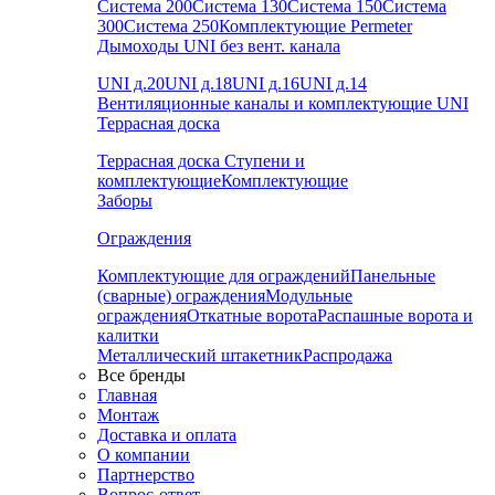
Система 200
Система 130
Система 150
Система
300
Система 250
Комплектующие Permeter
Дымоходы UNI без вент. канала
UNI д.20
UNI д.18
UNI д.16
UNI д.14
Вентиляционные каналы и комплектующие UNI
Террасная доска
Террасная доска
Ступени и
комплектующие
Комплектующие
Заборы
Ограждения
Комплектующие для ограждений
Панельные
(сварные) ограждения
Модульные
ограждения
Откатные ворота
Распашные ворота и
калитки
Металлический штакетник
Распродажа
Все бренды
Главная
Монтаж
Доставка и оплата
О компании
Партнерство
Вопрос-ответ