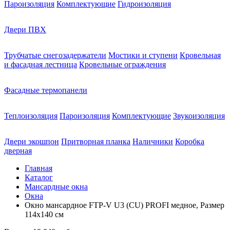
Пароизоляция
Комплектующие
Гидроизоляция
Двери ПВХ
Трубчатые снегозадержатели
Мостики и ступени
Кровельная
и фасадная лестница
Кровельные ограждения
Фасадные термопанели
Теплоизоляция
Пароизоляция
Комплектующие
Звукоизоляция
Двери экошпон
Притворная планка
Наличники
Коробка
дверная
Главная
Каталог
Мансардные окна
Окна
Окно мансардное FTP-V U3 (CU) PROFI медное, Размер
114х140 см