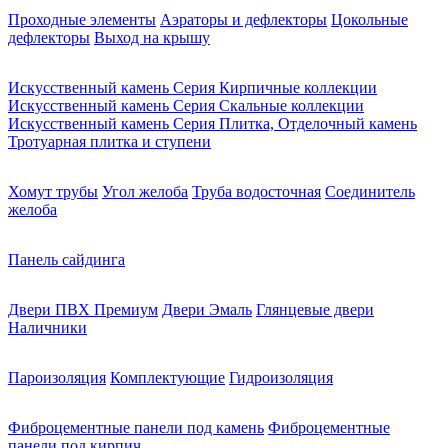
Проходные элементы
Аэраторы и дефлекторы
Цокольные
дефлекторы
Выход на крышу
Искусственный камень Серия Кирпичные коллекции
Искусственный камень Серия Скальные коллекции
Искусственный камень Серия Плитка, Отделочный камень
Тротуарная плитка и ступени
Хомут трубы
Угол желоба
Труба водосточная
Соединитель
желоба
Панель сайдинга
Двери ПВХ Премиум
Двери Эмаль
Глянцевые двери
Наличники
Пароизоляция
Комплектующие
Гидроизоляция
Фиброцементные панели под камень
Фиброцементные
панели под кирпич