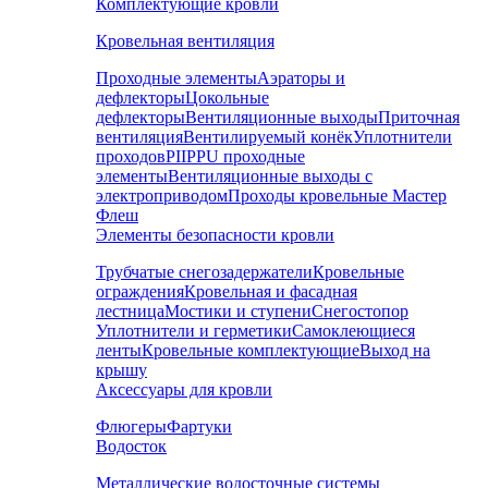
Комплектующие кровли
Кровельная вентиляция
Проходные элементы
Аэраторы и
дефлекторы
Цокольные
дефлекторы
Вентиляционные выходы
Приточная
вентиляция
Вентилируемый конёк
Уплотнители
проходов
PIIPPU проходные
элементы
Вентиляционные выходы с
электроприводом
Проходы кровельные Мастер
Флеш
Элементы безопасности кровли
Трубчатые снегозадержатели
Кровельные
ограждения
Кровельная и фасадная
лестница
Мостики и ступени
Снегостопор
Уплотнители и герметики
Самоклеющиеся
ленты
Кровельные комплектующие
Выход на
крышу
Аксессуары для кровли
Флюгеры
Фартуки
Водосток
Металлические водосточные системы