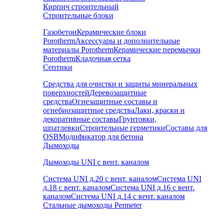
Кирпич строительный
Строительные блоки
Газобетон
Керамические блоки
Porotherm
Аксессуары и дополнительные
материалы Porotherm
Керамические перемычки
Porotherm
Кладочная сетка
Септики
Средства для очистки и защиты минеральных
поверхностей
Деревозащитные
средства
Огнезащитные составы и
огнебиозащитные средства
Лаки, краски и
декоративные составы
Грунтовки,
шпатлевки
Строительные герметики
Составы для
OSB
Модификатор для бетона
Дымоходы
Дымоходы UNI с вент. каналом
Система UNI д.20 с вент. каналом
Система UNI
д.18 с вент. каналом
Система UNI д.16 с вент.
каналом
Система UNI д.14 с вент. каналом
Стальные дымоходы Permeter