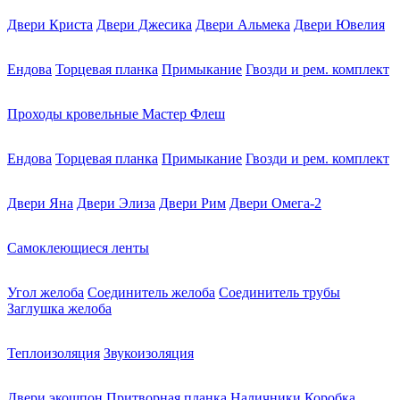
Двери Криста
Двери Джесика
Двери Альмека
Двери Ювелия
Ендова
Торцевая планка
Примыкание
Гвозди и рем. комплект
Проходы кровельные Мастер Флеш
Ендова
Торцевая планка
Примыкание
Гвозди и рем. комплект
Двери Яна
Двери Элиза
Двери Рим
Двери Омега-2
Самоклеющиеся ленты
Угол желоба
Соединитель желоба
Соединитель трубы
Заглушка желоба
Теплоизоляция
Звукоизоляция
Двери экошпон
Притворная планка
Наличники
Коробка