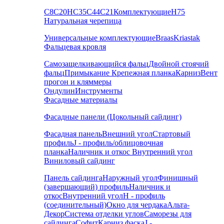
С8
С20
НС35
С44
С21
Комплектующие
Н75
Натуральная черепица
Универсальные комплектующие
Braas
Kriastak
Фальцевая кровля
Самозащелкивающийся фальц
Двойной стоячий
фальц
Примыкание
Крепежная планка
Карниз
Вент
прогон и кляммеры
Ондулин
Инструменты
Фасадные материалы
Фасадные панели (Цокольный сайдинг)
Фасадная панель
Внешний угол
Стартовый
профиль
J - профиль/облицовочная
планка
Наличник и откос
Внутренний угол
Виниловый сайдинг
Панель сайдинга
Наружный угол
Финишный
(завершающий) профиль
Наличник и
откос
Внутренний угол
H - профиль
(соединительный)
Окно для чердака
Альта-
Декор
Система отделки углов
Саморезы для
сайдинга
Софит
Карниз фаска
J -