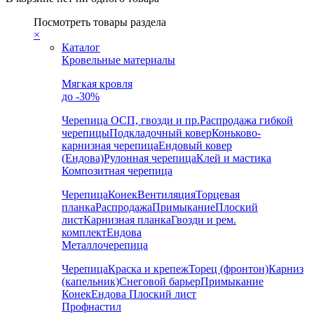
Посмотреть товары раздела
×
Каталог
Кровельные материалы
Мягкая кровля
до -30%
Черепица
ОСП, гвозди и пр.
Распродажа гибкой
черепицы
Подкладочный ковер
Коньково-
карнизная черепица
Ендовый ковер
(Ендова)
Рулонная черепица
Клей и мастика
Композитная черепица
Черепица
Конек
Вентиляция
Торцевая
планка
Распродажа
Примыкание
Плоский
лист
Карнизная планка
Гвозди и рем.
комплект
Ендова
Металлочерепица
Черепица
Краска и крепеж
Торец (фронтон)
Карниз
(капельник)
Снеговой барьер
Примыкание
Конек
Ендова
Плоский лист
Профнастил