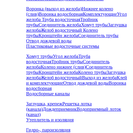
Воронка (выход из желоба)
Нижнее колено
(слив)
Воронка водосборная
Комплектующие
Угол
желоба
Труба водосточная
Тройник
трубы
Соединитель желоба
Хомут трубы
Заглушка
желоба
Желоб водосточный
Колено
трубы
Кронштейн желоба
Соединитель трубы
Отвод дождевой воды
Пластиковые водосточные системы
Хомут трубы
Угол желоба
Труба
водосточная
Тройник трубы
Соединитель
желоба
Колено нижнее (слив)
Соединитель
трубы
Кронштейн желоба
Колено трубы
Заглушка
желоба
Желоб водосточный
Выход из желоба
Клей
и комплектующие
Отвод дождевой воды
Воронка
водосборная
Водосборные каналы
Заглушка, крепеж
Решетка лотка
(канала)
Дождеприемник
Водоприемный лоток
(канал)
Утеплитель и изоляция
Гидро-, пароизоляция