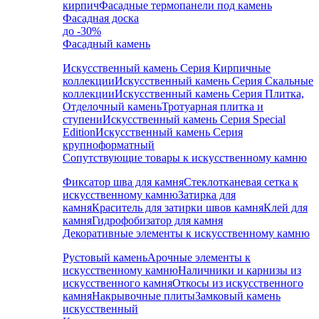
кирпич
Фасадные термопанели под камень
Фасадная доска
до -30%
Фасадный камень
Искусственный камень Серия Кирпичные
коллекции
Искусственный камень Серия Скальные
коллекции
Искусственный камень Серия Плитка,
Отделочный камень
Тротуарная плитка и
ступени
Искусственный камень Серия Special
Edition
Искусственный камень Серия
крупноформатный
Сопутствующие товары к искусственному камню
Фиксатор шва для камня
Стеклотканевая сетка к
искусственному камню
Затирка для
камня
Краситель для затирки швов камня
Клей для
камня
Гидрофобизатор для камня
Декоративные элементы к искусственному камню
Рустовый камень
Арочные элементы к
искусственному камню
Наличники и карнизы из
искусственного камня
Откосы из искусственного
камня
Накрывочные плиты
Замковый камень
искусственный