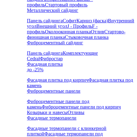
профиль
Стартовый профиль
Металлический сайдинг
Панель сайдинга
Софит
Карниз (фаска)
Внутренний
угол
Внешний угол
J - Профиль
F -
профиль
Околооконная планка
Отлив
Стартово-
финишная планка
Стыковочная планка
Фиброцементный сайдинг
Панель сайдинга
Комплектующие
Cedral
Фибростар
Фасадная плитка
до -25%
Фасадная плитка под кирпич
Фасадная плитка под
камень
Фиброцементные панели
Фиброцементные панели под
камень
Фиброцементные панели под кирпич
Козырьки и навесы
Отливы
Фасадные термопанели
Фасадные термопанели с клинкерной
плиткой
Фасадные термопанели под