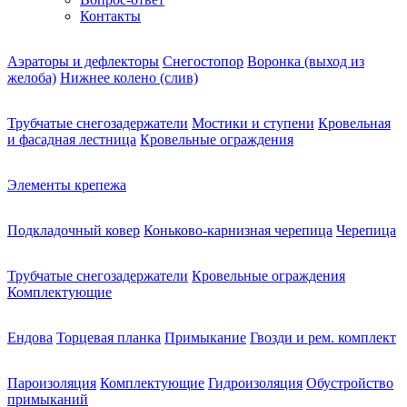
Контакты
Аэраторы и дефлекторы
Снегостопор
Воронка (выход из
желоба)
Нижнее колено (слив)
Трубчатые снегозадержатели
Мостики и ступени
Кровельная
и фасадная лестница
Кровельные ограждения
Элементы крепежа
Подкладочный ковер
Коньково-карнизная черепица
Черепица
Трубчатые снегозадержатели
Кровельные ограждения
Комплектующие
Ендова
Торцевая планка
Примыкание
Гвозди и рем. комплект
Пароизоляция
Комплектующие
Гидроизоляция
Обустройство
примыканий