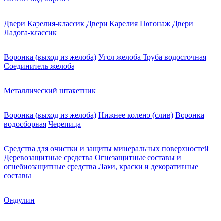
Двери Карелия-классик
Двери Карелия
Погонаж
Двери
Ладога-классик
Воронка (выход из желоба)
Угол желоба
Труба водосточная
Соединитель желоба
Металлический штакетник
Воронка (выход из желоба)
Нижнее колено (слив)
Воронка
водосборная
Черепица
Средства для очистки и защиты минеральных поверхностей
Деревозащитные средства
Огнезащитные составы и
огнебиозащитные средства
Лаки, краски и декоративные
составы
Ондулин