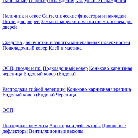
Панельные (сварные) ограждения
Модульные ограждения
Наличник и откос
Сантехнические фиксаторы и накладки
Петли для дверей
Замки и защелки с магнитным ригелем для
дверей
Средства для очистки и защиты минеральных поверхностей
Подкладочный ковер
Клей и мастика
ОСП, гвозди и пр.
Подкладочный ковер
Коньково-карнизная
черепица
Ендовый ковер (Ендова)
Распродажа гибкой черепицы
Коньково-карнизная черепица
Ендовый ковер (Ендова)
Черепица
ОСП
Проходные элементы
Аэраторы и дефлекторы
Цокольные
дефлекторы
Вентиляционные выходы