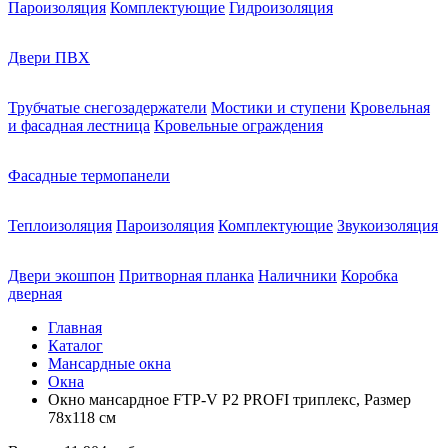
Пароизоляция
Комплектующие
Гидроизоляция
Двери ПВХ
Трубчатые снегозадержатели
Мостики и ступени
Кровельная
и фасадная лестница
Кровельные ограждения
Фасадные термопанели
Теплоизоляция
Пароизоляция
Комплектующие
Звукоизоляция
Двери экошпон
Притворная планка
Наличники
Коробка
дверная
Главная
Каталог
Мансардные окна
Окна
Окно мансардное FTP-V P2 PROFI триплекс, Размер
78х118 см