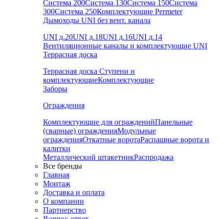
Система 200
Система 130
Система 150
Система
300
Система 250
Комплектующие Permeter
Дымоходы UNI без вент. канала
UNI д.20
UNI д.18
UNI д.16
UNI д.14
Вентиляционные каналы и комплектующие UNI
Террасная доска
Террасная доска
Ступени и
комплектующие
Комплектующие
Заборы
Ограждения
Комплектующие для ограждений
Панельные
(сварные) ограждения
Модульные
ограждения
Откатные ворота
Распашные ворота и
калитки
Металлический штакетник
Распродажа
Все бренды
Главная
Монтаж
Доставка и оплата
О компании
Партнерство
Вопрос-ответ