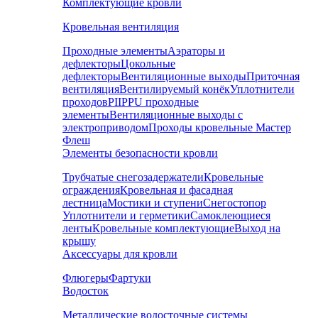
Комплектующие кровли
Кровельная вентиляция
Проходные элементы
Аэраторы и
дефлекторы
Цокольные
дефлекторы
Вентиляционные выходы
Приточная
вентиляция
Вентилируемый конёк
Уплотнители
проходов
PIIPPU проходные
элементы
Вентиляционные выходы с
электроприводом
Проходы кровельные Мастер
Флеш
Элементы безопасности кровли
Трубчатые снегозадержатели
Кровельные
ограждения
Кровельная и фасадная
лестница
Мостики и ступени
Снегостопор
Уплотнители и герметики
Самоклеющиеся
ленты
Кровельные комплектующие
Выход на
крышу
Аксессуары для кровли
Флюгеры
Фартуки
Водосток
Металлические водосточные системы