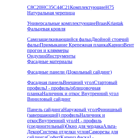
С8
С20
НС35
С44
С21
Комплектующие
Н75
Натуральная черепица
Универсальные комплектующие
Braas
Kriastak
Фальцевая кровля
Самозащелкивающийся фальц
Двойной стоячий
фальц
Примыкание
Крепежная планка
Карниз
Вент
прогон и кляммеры
Ондулин
Инструменты
Фасадные материалы
Фасадные панели (Цокольный сайдинг)
Фасадная панель
Внешний угол
Стартовый
профиль
J - профиль/облицовочная
планка
Наличник и откос
Внутренний угол
Виниловый сайдинг
Панель сайдинга
Наружный угол
Финишный
(завершающий) профиль
Наличник и
откос
Внутренний угол
H - профиль
(соединительный)
Окно для чердака
Альта-
Декор
Система отделки углов
Саморезы для
сайдинга
Софит
Карниз фаска
J -