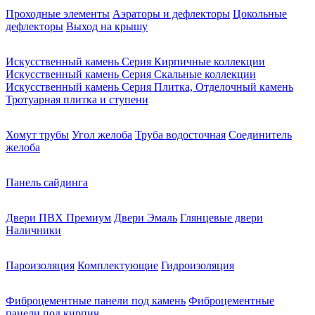
Проходные элементы
Аэраторы и дефлекторы
Цокольные
дефлекторы
Выход на крышу
Искусственный камень Серия Кирпичные коллекции
Искусственный камень Серия Скальные коллекции
Искусственный камень Серия Плитка, Отделочный камень
Тротуарная плитка и ступени
Хомут трубы
Угол желоба
Труба водосточная
Соединитель
желоба
Панель сайдинга
Двери ПВХ Премиум
Двери Эмаль
Глянцевые двери
Наличники
Пароизоляция
Комплектующие
Гидроизоляция
Фиброцементные панели под камень
Фиброцементные
панели под кирпич