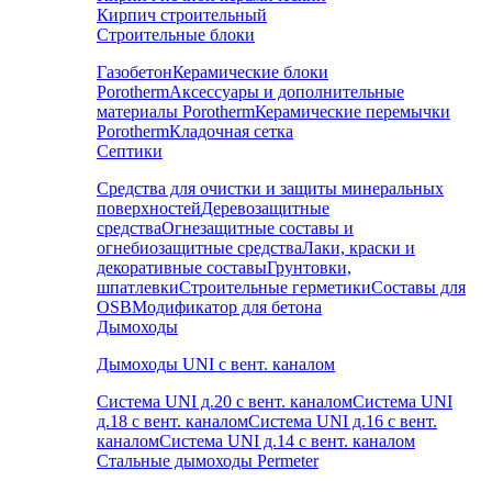
Кирпич строительный
Строительные блоки
Газобетон
Керамические блоки
Porotherm
Аксессуары и дополнительные
материалы Porotherm
Керамические перемычки
Porotherm
Кладочная сетка
Септики
Средства для очистки и защиты минеральных
поверхностей
Деревозащитные
средства
Огнезащитные составы и
огнебиозащитные средства
Лаки, краски и
декоративные составы
Грунтовки,
шпатлевки
Строительные герметики
Составы для
OSB
Модификатор для бетона
Дымоходы
Дымоходы UNI с вент. каналом
Система UNI д.20 с вент. каналом
Система UNI
д.18 с вент. каналом
Система UNI д.16 с вент.
каналом
Система UNI д.14 с вент. каналом
Стальные дымоходы Permeter