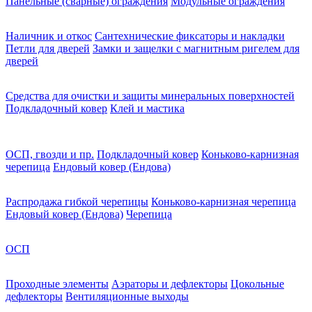
Панельные (сварные) ограждения
Модульные ограждения
Наличник и откос
Сантехнические фиксаторы и накладки
Петли для дверей
Замки и защелки с магнитным ригелем для
дверей
Средства для очистки и защиты минеральных поверхностей
Подкладочный ковер
Клей и мастика
ОСП, гвозди и пр.
Подкладочный ковер
Коньково-карнизная
черепица
Ендовый ковер (Ендова)
Распродажа гибкой черепицы
Коньково-карнизная черепица
Ендовый ковер (Ендова)
Черепица
ОСП
Проходные элементы
Аэраторы и дефлекторы
Цокольные
дефлекторы
Вентиляционные выходы