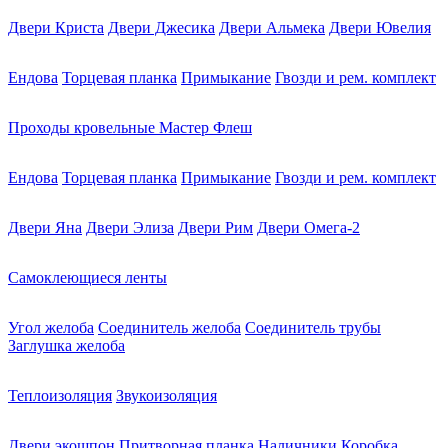
Двери Криста
Двери Джесика
Двери Альмека
Двери Ювелия
Ендова
Торцевая планка
Примыкание
Гвозди и рем. комплект
Проходы кровельные Мастер Флеш
Ендова
Торцевая планка
Примыкание
Гвозди и рем. комплект
Двери Яна
Двери Элиза
Двери Рим
Двери Омега-2
Самоклеющиеся ленты
Угол желоба
Соединитель желоба
Соединитель трубы
Заглушка желоба
Теплоизоляция
Звукоизоляция
Двери экошпон
Притворная планка
Наличники
Коробка