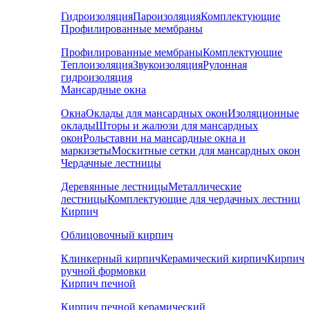
Гидроизоляция
Пароизоляция
Комплектующие
Профилированные мембраны
Профилированные мембраны
Комплектующие
Теплоизоляция
Звукоизоляция
Рулонная
гидроизоляция
Мансардные окна
Окна
Оклады для мансардных окон
Изоляционные
оклады
Шторы и жалюзи для мансардных
окон
Рольставни на мансардные окна и
маркизеты
Москитные сетки для мансардных окон
Чердачные лестницы
Деревянные лестницы
Металлические
лестницы
Комплектующие для чердачных лестниц
Кирпич
Облицовочный кирпич
Клинкерный кирпич
Керамический кирпич
Кирпич
ручной формовки
Кирпич печной
Кирпич печной керамический