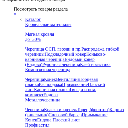
Посмотреть товары раздела
×
Каталог
Кровельные материалы
Мягкая кровля
до -30%
Черепица
ОСП, гвозди и пр.
Распродажа гибкой
черепицы
Подкладочный ковер
Коньково-
карнизная черепица
Ендовый ковер
(Ендова)
Рулонная черепица
Клей и мастика
Композитная черепица
Черепица
Конек
Вентиляция
Торцевая
планка
Распродажа
Примыкание
Плоский
лист
Карнизная планка
Гвозди и рем.
комплект
Ендова
Металлочерепица
Черепица
Краска и крепеж
Торец (фронтон)
Карниз
(капельник)
Снеговой барьер
Примыкание
Конек
Ендова
Плоский лист
Профнастил