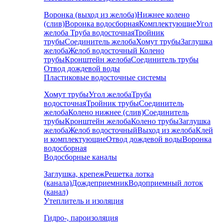
Воронка (выход из желоба)
Нижнее колено
(слив)
Воронка водосборная
Комплектующие
Угол
желоба
Труба водосточная
Тройник
трубы
Соединитель желоба
Хомут трубы
Заглушка
желоба
Желоб водосточный
Колено
трубы
Кронштейн желоба
Соединитель трубы
Отвод дождевой воды
Пластиковые водосточные системы
Хомут трубы
Угол желоба
Труба
водосточная
Тройник трубы
Соединитель
желоба
Колено нижнее (слив)
Соединитель
трубы
Кронштейн желоба
Колено трубы
Заглушка
желоба
Желоб водосточный
Выход из желоба
Клей
и комплектующие
Отвод дождевой воды
Воронка
водосборная
Водосборные каналы
Заглушка, крепеж
Решетка лотка
(канала)
Дождеприемник
Водоприемный лоток
(канал)
Утеплитель и изоляция
Гидро-, пароизоляция