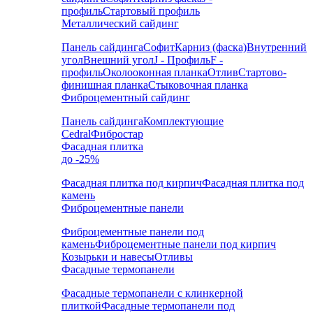
профиль
Стартовый профиль
Металлический сайдинг
Панель сайдинга
Софит
Карниз (фаска)
Внутренний
угол
Внешний угол
J - Профиль
F -
профиль
Околооконная планка
Отлив
Стартово-
финишная планка
Стыковочная планка
Фиброцементный сайдинг
Панель сайдинга
Комплектующие
Cedral
Фибростар
Фасадная плитка
до -25%
Фасадная плитка под кирпич
Фасадная плитка под
камень
Фиброцементные панели
Фиброцементные панели под
камень
Фиброцементные панели под кирпич
Козырьки и навесы
Отливы
Фасадные термопанели
Фасадные термопанели с клинкерной
плиткой
Фасадные термопанели под