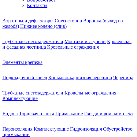
Контакты
Аэраторы и дефлекторы
Снегостопор
Воронка (выход из
желоба)
Нижнее колено (слив)
Трубчатые снегозадержатели
Мостики и ступени
Кровельная
и фасадная лестница
Кровельные ограждения
Элементы крепежа
Подкладочный ковер
Коньково-карнизная черепица
Черепица
Трубчатые снегозадержатели
Кровельные ограждения
Комплектующие
Ендова
Торцевая планка
Примыкание
Гвозди и рем. комплект
Пароизоляция
Комплектующие
Гидроизоляция
Обустройство
примыканий