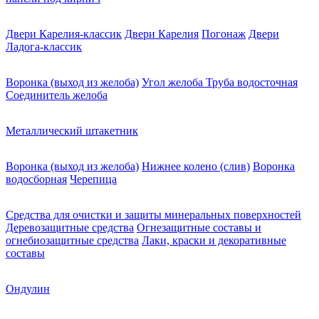
Двери Карелия-классик
Двери Карелия
Погонаж
Двери
Ладога-классик
Воронка (выход из желоба)
Угол желоба
Труба водосточная
Соединитель желоба
Металлический штакетник
Воронка (выход из желоба)
Нижнее колено (слив)
Воронка
водосборная
Черепица
Средства для очистки и защиты минеральных поверхностей
Деревозащитные средства
Огнезащитные составы и
огнебиозащитные средства
Лаки, краски и декоративные
составы
Ондулин