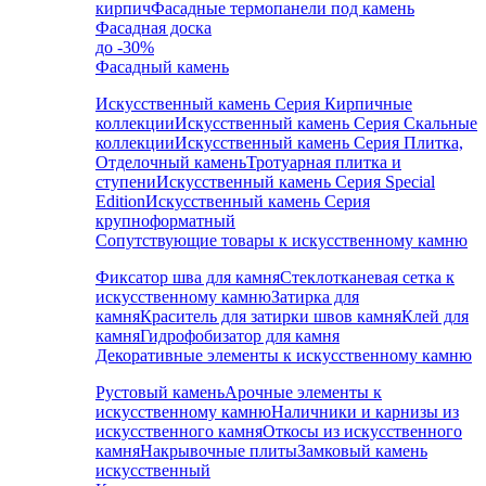
кирпич
Фасадные термопанели под камень
Фасадная доска
до -30%
Фасадный камень
Искусственный камень Серия Кирпичные
коллекции
Искусственный камень Серия Скальные
коллекции
Искусственный камень Серия Плитка,
Отделочный камень
Тротуарная плитка и
ступени
Искусственный камень Серия Special
Edition
Искусственный камень Серия
крупноформатный
Сопутствующие товары к искусственному камню
Фиксатор шва для камня
Стеклотканевая сетка к
искусственному камню
Затирка для
камня
Краситель для затирки швов камня
Клей для
камня
Гидрофобизатор для камня
Декоративные элементы к искусственному камню
Рустовый камень
Арочные элементы к
искусственному камню
Наличники и карнизы из
искусственного камня
Откосы из искусственного
камня
Накрывочные плиты
Замковый камень
искусственный