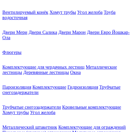
Вентилируемый конёк
Хомут трубы
Угол желоба
Труба
водосточная
Двери Мери
Двери Салика
Двери Марон
Двери Евро Йошкар-
Ола
Флюгеры
Комплектующие для чердачных лестниц
Металлические
лестницы
Деревянные лестницы
Окна
Пароизоляция
Комплектующие
Гидроизоляция
Трубчатые
снегозадержатели
Трубчатые снегозадержатели
Кровельные комплектующие
Хомут трубы
Угол желоба
Металлический штакетник
Комплектующие для ограждений