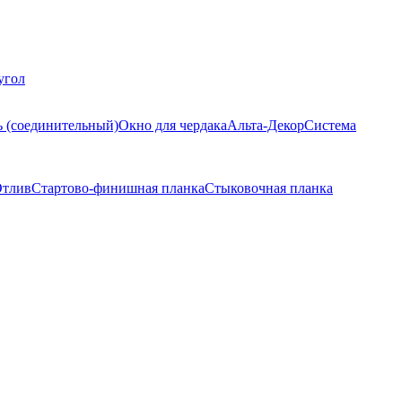
угол
ь (соединительный)
Окно для чердака
Альта-Декор
Система
тлив
Стартово-финишная планка
Стыковочная планка