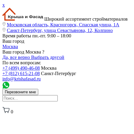
x
Широкий ассортимент стройматериалов
Московская область, Красногорск, Спасская улица, 1А
Санкт-Петербург, улица Севастьянова, 12, Колпино
Время работы
пн.-пт. 9:00 – 18:00
Ваш город
Москва
Ваш город Москва ?
Да, все верно
Выбрать другой
По всем вопросам:
+7 (499) 490-46-08
Москва
+7 (812) 615-21-08
Санкт-Петербург
info@krishafasad.ru
Перезвоните мне
0