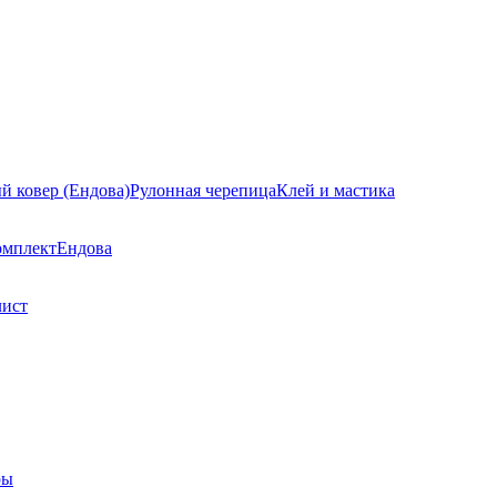
й ковер (Ендова)
Рулонная черепица
Клей и мастика
омплект
Ендова
лист
ры