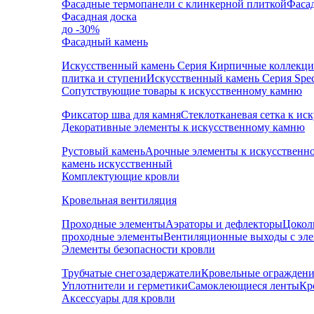
Фасадные термопанели с клинкерной плиткой
Фаса
Фасадная доска
до -30%
Фасадный камень
Искусственный камень Серия Кирпичные коллекц
плитка и ступени
Искусственный камень Серия Speci
Сопутствующие товары к искусственному камню
Фиксатор шва для камня
Стеклотканевая сетка к и
Декоративные элементы к искусственному камню
Рустовый камень
Арочные элементы к искусственн
камень искусственный
Комплектующие кровли
Кровельная вентиляция
Проходные элементы
Аэраторы и дефлекторы
Цокол
проходные элементы
Вентиляционные выходы с эл
Элементы безопасности кровли
Трубчатые снегозадержатели
Кровельные ограждени
Уплотнители и герметики
Самоклеющиеся ленты
Кр
Аксессуары для кровли