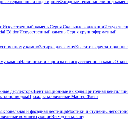
дные термопанели под кирпич
Фасадные термопанели под камен
ии
Искусственный камень Серия Скальные коллекции
Искусствен
al Edition
Искусственный камень Серия крупноформатный
скусственному камню
Затирка для камня
Краситель для затирки шв
ому камню
Наличники и карнизы из искусственного камня
Откосы
ьные дефлекторы
Вентиляционные выходы
Приточная вентиляци
ектроприводом
Проходы кровельные Мастер Флеш
я
Кровельная и фасадная лестница
Мостики и ступени
Снегостоп
овельные комплектующие
Выход на крышу