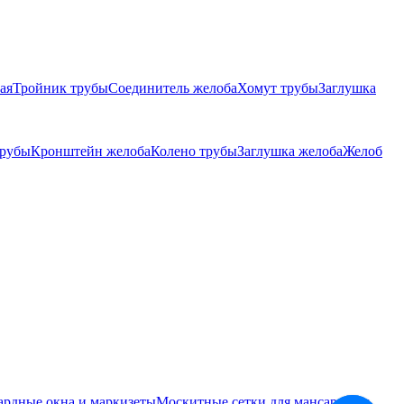
ая
Тройник трубы
Соединитель желоба
Хомут трубы
Заглушка
трубы
Кронштейн желоба
Колено трубы
Заглушка желоба
Желоб
ардные окна и маркизеты
Москитные сетки для мансардных