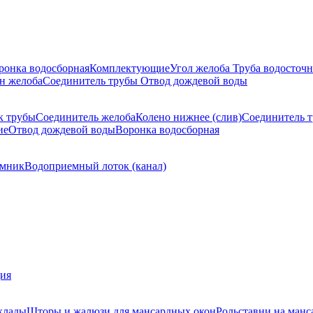
ронка водосборная
Комплектующие
Угол желоба
Труба водосточн
н желоба
Соединитель трубы
Отвод дождевой воды
к трубы
Соединитель желоба
Колено нижнее (слив)
Соединитель 
ие
Отвод дождевой воды
Воронка водосборная
мник
Водоприемный лоток (канал)
ция
клады
Шторы и жалюзи для мансардных окон
Рольставни на манс