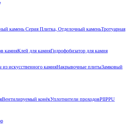
ь
ный камень Серия Плитка, Отделочный камень
Тротуарная
ов камня
Клей для камня
Гидрофобизатор для камня
 из искусственного камня
Накрывочные плиты
Замковый
я
Вентилируемый конёк
Уплотнители проходов
PIIPPU
ор