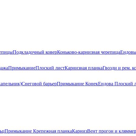
репицы
Подкладочный ковер
Коньково-карнизная черепица
Ендовы
дажа
Примыкание
Плоский лист
Карнизная планка
Гвозди и рем. к
капельник)
Снеговой барьер
Примыкание
Конек
Ендова
Плоский 
ьц
Примыкание
Крепежная планка
Карниз
Вент прогон и клямме