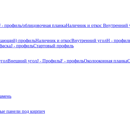
J - профиль/облицовочная планка
Наличник и откос
Внутренний 
шающий) профиль
Наличник и откос
Внутренний угол
H - профил
фаска
J - профиль
Стартовый профиль
угол
Внешний угол
J - Профиль
F - профиль
Околооконная планка
О
камень
ые панели под кирпич