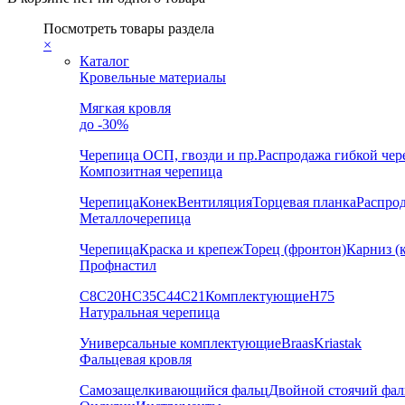
Посмотреть товары раздела
×
Каталог
Кровельные материалы
Мягкая кровля
до -30%
Черепица
ОСП, гвозди и пр.
Распродажа гибкой че
Композитная черепица
Черепица
Конек
Вентиляция
Торцевая планка
Распро
Металлочерепица
Черепица
Краска и крепеж
Торец (фронтон)
Карниз (
Профнастил
С8
С20
НС35
С44
С21
Комплектующие
Н75
Натуральная черепица
Универсальные комплектующие
Braas
Kriastak
Фальцевая кровля
Самозащелкивающийся фальц
Двойной стоячий фал