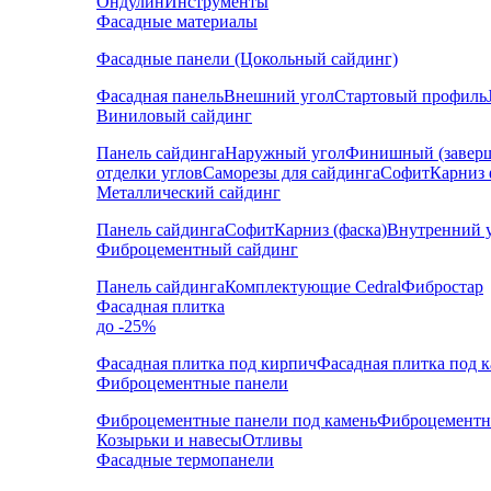
Ондулин
Инструменты
Фасадные материалы
Фасадные панели (Цокольный сайдинг)
Фасадная панель
Внешний угол
Стартовый профиль
Виниловый сайдинг
Панель сайдинга
Наружный угол
Финишный (завер
отделки углов
Саморезы для сайдинга
Софит
Карниз 
Металлический сайдинг
Панель сайдинга
Софит
Карниз (фаска)
Внутренний 
Фиброцементный сайдинг
Панель сайдинга
Комплектующие Cedral
Фибростар
Фасадная плитка
до -25%
Фасадная плитка под кирпич
Фасадная плитка под 
Фиброцементные панели
Фиброцементные панели под камень
Фиброцементн
Козырьки и навесы
Отливы
Фасадные термопанели