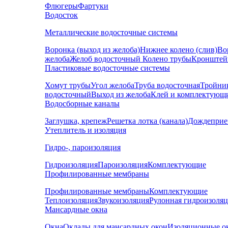
Флюгеры
Фартуки
Водосток
Металлические водосточные системы
Воронка (выход из желоба)
Нижнее колено (слив)
Во
желоба
Желоб водосточный
Колено трубы
Кронштей
Пластиковые водосточные системы
Хомут трубы
Угол желоба
Труба водосточная
Тройни
водосточный
Выход из желоба
Клей и комплектующ
Водосборные каналы
Заглушка, крепеж
Решетка лотка (канала)
Дождеприе
Утеплитель и изоляция
Гидро-, пароизоляция
Гидроизоляция
Пароизоляция
Комплектующие
Профилированные мембраны
Профилированные мембраны
Комплектующие
Теплоизоляция
Звукоизоляция
Рулонная гидроизоля
Мансардные окна
Окна
Оклады для мансардных окон
Изоляционные о