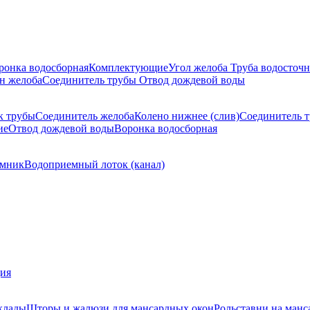
ронка водосборная
Комплектующие
Угол желоба
Труба водосточн
н желоба
Соединитель трубы
Отвод дождевой воды
к трубы
Соединитель желоба
Колено нижнее (слив)
Соединитель 
ие
Отвод дождевой воды
Воронка водосборная
мник
Водоприемный лоток (канал)
ция
клады
Шторы и жалюзи для мансардных окон
Рольставни на манс