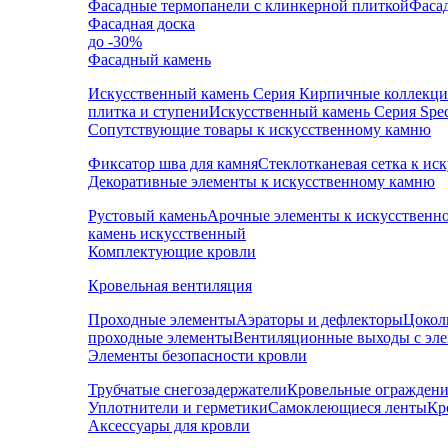
Фасадные термопанели с клинкерной плиткой
Фаса
Фасадная доска
до -30%
Фасадный камень
Искусственный камень Серия Кирпичные коллекц
плитка и ступени
Искусственный камень Серия Speci
Сопутствующие товары к искусственному камню
Фиксатор шва для камня
Стеклотканевая сетка к и
Декоративные элементы к искусственному камню
Рустовый камень
Арочные элементы к искусственн
камень искусственный
Комплектующие кровли
Кровельная вентиляция
Проходные элементы
Аэраторы и дефлекторы
Цокол
проходные элементы
Вентиляционные выходы с эл
Элементы безопасности кровли
Трубчатые снегозадержатели
Кровельные ограждени
Уплотнители и герметики
Самоклеющиеся ленты
Кр
Аксессуары для кровли