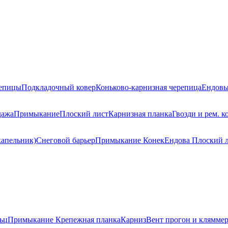
репицы
Подкладочный ковер
Коньково-карнизная черепица
Ендовы
дажа
Примыкание
Плоский лист
Карнизная планка
Гвозди и рем. к
капельник)
Снеговой барьер
Примыкание
Конек
Ендова
Плоский 
ьц
Примыкание
Крепежная планка
Карниз
Вент прогон и клямме