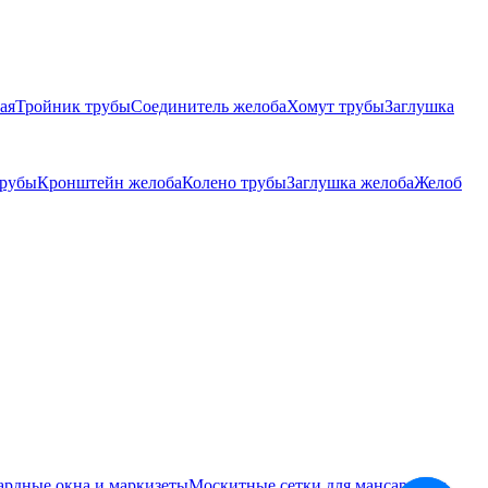
ая
Тройник трубы
Соединитель желоба
Хомут трубы
Заглушка
трубы
Кронштейн желоба
Колено трубы
Заглушка желоба
Желоб
ардные окна и маркизеты
Москитные сетки для мансардных