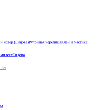
й ковер (Ендова)
Рулонная черепица
Клей и мастика
омплект
Ендова
лист
ры