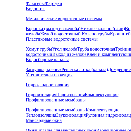
Флюгеры
Фартуки
Водосток
Металлические водосточные системы
Воронка (выход из желоба)
Нижнее колено (слив)
Во
желоба
Желоб водосточный
Колено трубы
Кронштей
Пластиковые водосточные системы
Хомут трубы
Угол желоба
Труба водосточная
Тройни
водосточный
Выход из желоба
Клей и комплектующ
Водосборные каналы
Заглушка, крепеж
Решетка лотка (канала)
Дождеприе
Утеплитель и изоляция
Гидро-, пароизоляция
Гидроизоляция
Пароизоляция
Комплектующие
Профилированные мембраны
Профилированные мембраны
Комплектующие
Теплоизоляция
Звукоизоляция
Рулонная гидроизоля
Мансардные окна
Окна
Оклады для мансардных окон
Изоляционные о