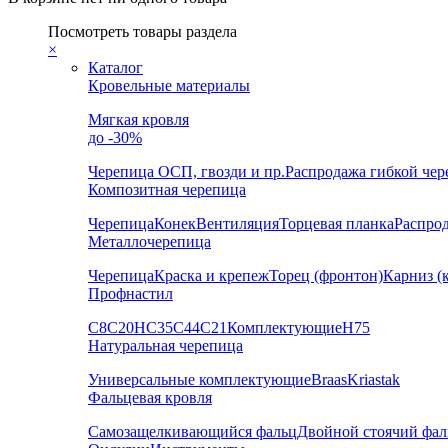
Посмотреть товары раздела
×
Каталог
Кровельные материалы
Мягкая кровля
до -30%
Черепица
ОСП, гвозди и пр.
Распродажа гибкой че
Композитная черепица
Черепица
Конек
Вентиляция
Торцевая планка
Распро
Металлочерепица
Черепица
Краска и крепеж
Торец (фронтон)
Карниз (
Профнастил
С8
С20
НС35
С44
С21
Комплектующие
Н75
Натуральная черепица
Универсальные комплектующие
Braas
Kriastak
Фальцевая кровля
Самозащелкивающийся фальц
Двойной стоячий фал