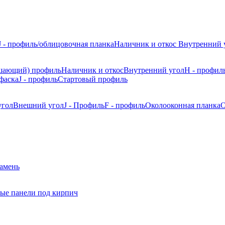
J - профиль/облицовочная планка
Наличник и откос
Внутренний 
шающий) профиль
Наличник и откос
Внутренний угол
H - профил
фаска
J - профиль
Стартовый профиль
угол
Внешний угол
J - Профиль
F - профиль
Околооконная планка
О
камень
ые панели под кирпич