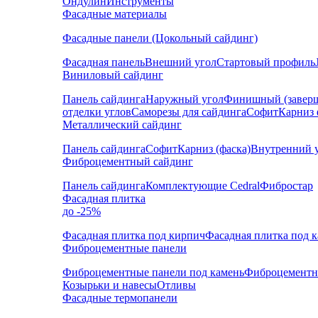
Ондулин
Инструменты
Фасадные материалы
Фасадные панели (Цокольный сайдинг)
Фасадная панель
Внешний угол
Стартовый профиль
Виниловый сайдинг
Панель сайдинга
Наружный угол
Финишный (завер
отделки углов
Саморезы для сайдинга
Софит
Карниз 
Металлический сайдинг
Панель сайдинга
Софит
Карниз (фаска)
Внутренний 
Фиброцементный сайдинг
Панель сайдинга
Комплектующие Cedral
Фибростар
Фасадная плитка
до -25%
Фасадная плитка под кирпич
Фасадная плитка под 
Фиброцементные панели
Фиброцементные панели под камень
Фиброцементн
Козырьки и навесы
Отливы
Фасадные термопанели