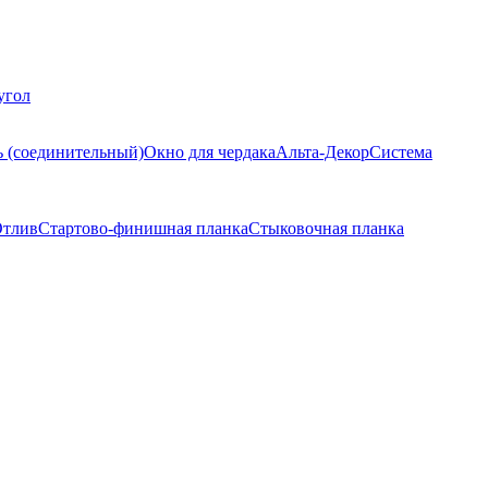
угол
ь (соединительный)
Окно для чердака
Альта-Декор
Система
тлив
Стартово-финишная планка
Стыковочная планка