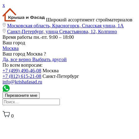
x
Широкий ассортимент стройматериалов
Московская область, Красногорск, Спасская улица, 1А
Санкт-Петербург, улица Севастьянова, 12, Колпино
Время работы
пн.-пт. 9:00 – 18:00
Ваш город
Москва
Ваш город Москва ?
Да, все верно
Выбрать другой
По всем вопросам:
+7 (499) 490-46-08
Москва
+7 (812) 615-21-08
Санкт-Петербург
info@krishafasad.ru
Перезвоните мне
0