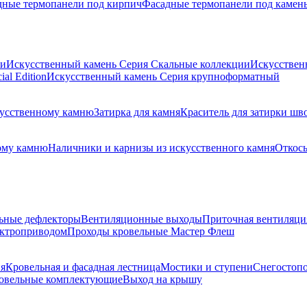
дные термопанели под кирпич
Фасадные термопанели под камен
ии
Искусственный камень Серия Скальные коллекции
Искусствен
al Edition
Искусственный камень Серия крупноформатный
скусственному камню
Затирка для камня
Краситель для затирки шв
ому камню
Наличники и карнизы из искусственного камня
Откосы
ьные дефлекторы
Вентиляционные выходы
Приточная вентиляци
ектроприводом
Проходы кровельные Мастер Флеш
я
Кровельная и фасадная лестница
Мостики и ступени
Снегостоп
овельные комплектующие
Выход на крышу