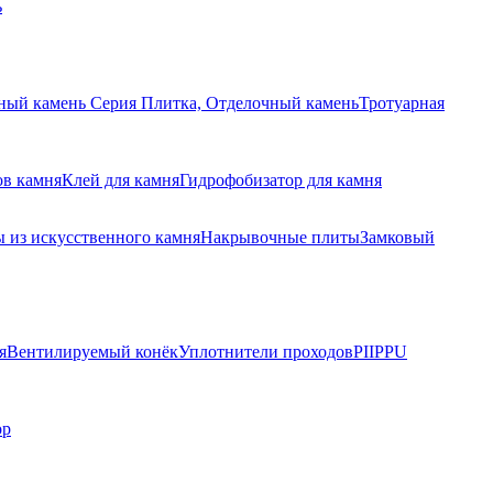
ь
ный камень Серия Плитка, Отделочный камень
Тротуарная
ов камня
Клей для камня
Гидрофобизатор для камня
 из искусственного камня
Накрывочные плиты
Замковый
я
Вентилируемый конёк
Уплотнители проходов
PIIPPU
ор