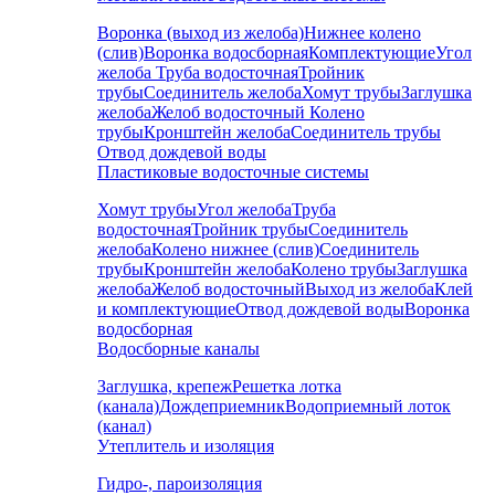
Воронка (выход из желоба)
Нижнее колено
(слив)
Воронка водосборная
Комплектующие
Угол
желоба
Труба водосточная
Тройник
трубы
Соединитель желоба
Хомут трубы
Заглушка
желоба
Желоб водосточный
Колено
трубы
Кронштейн желоба
Соединитель трубы
Отвод дождевой воды
Пластиковые водосточные системы
Хомут трубы
Угол желоба
Труба
водосточная
Тройник трубы
Соединитель
желоба
Колено нижнее (слив)
Соединитель
трубы
Кронштейн желоба
Колено трубы
Заглушка
желоба
Желоб водосточный
Выход из желоба
Клей
и комплектующие
Отвод дождевой воды
Воронка
водосборная
Водосборные каналы
Заглушка, крепеж
Решетка лотка
(канала)
Дождеприемник
Водоприемный лоток
(канал)
Утеплитель и изоляция
Гидро-, пароизоляция