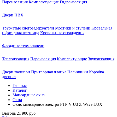
Пароизоляция
Комплектующие
Гидроизоляция
Двери ПВХ
Трубчатые снегозадержатели
Мостики и ступени
Кровельная
и фасадная лестница
Кровельные ограждения
Фасадные термопанели
Теплоизоляция
Пароизоляция
Комплектующие
Звукоизоляция
Двери экошпон
Притворная планка
Наличники
Коробка
дверная
Главная
Каталог
Мансардные окна
Окна
Окно мансардное электро FTP-V U3 Z-Wave LUX
Выгода
21 906 руб.