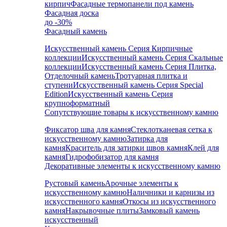
кирпич
Фасадные термопанели под камень
Фасадная доска
до -30%
Фасадный камень
Искусственный камень Серия Кирпичные
коллекции
Искусственный камень Серия Скальные
коллекции
Искусственный камень Серия Плитка,
Отделочный камень
Тротуарная плитка и
ступени
Искусственный камень Серия Special
Edition
Искусственный камень Серия
крупноформатный
Сопутствующие товары к искусственному камню
Фиксатор шва для камня
Стеклотканевая сетка к
искусственному камню
Затирка для
камня
Краситель для затирки швов камня
Клей для
камня
Гидрофобизатор для камня
Декоративные элементы к искусственному камню
Рустовый камень
Арочные элементы к
искусственному камню
Наличники и карнизы из
искусственного камня
Откосы из искусственного
камня
Накрывочные плиты
Замковый камень
искусственный