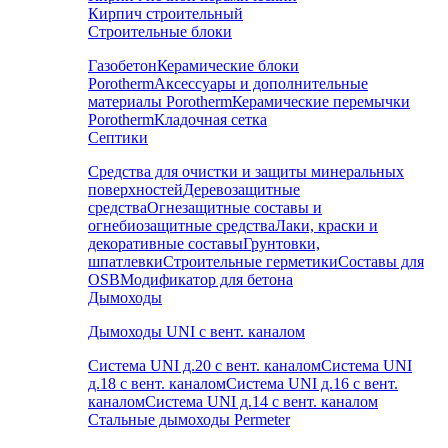
Кирпич строительный
Строительные блоки
Газобетон
Керамические блоки
Porotherm
Аксессуары и дополнительные
материалы Porotherm
Керамические перемычки
Porotherm
Кладочная сетка
Септики
Средства для очистки и защиты минеральных
поверхностей
Деревозащитные
средства
Огнезащитные составы и
огнебиозащитные средства
Лаки, краски и
декоративные составы
Грунтовки,
шпатлевки
Строительные герметики
Составы для
OSB
Модификатор для бетона
Дымоходы
Дымоходы UNI с вент. каналом
Система UNI д.20 с вент. каналом
Система UNI
д.18 с вент. каналом
Система UNI д.16 с вент.
каналом
Система UNI д.14 с вент. каналом
Стальные дымоходы Permeter