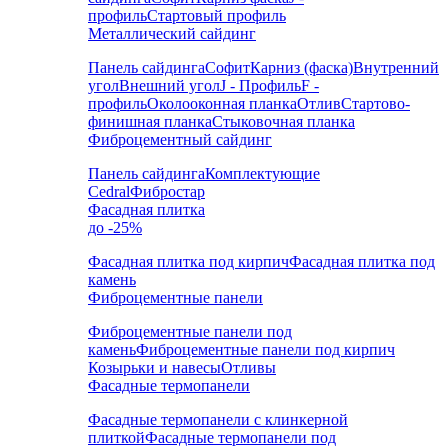
профиль
Стартовый профиль
Металлический сайдинг
Панель сайдинга
Софит
Карниз (фаска)
Внутренний
угол
Внешний угол
J - Профиль
F -
профиль
Околооконная планка
Отлив
Стартово-
финишная планка
Стыковочная планка
Фиброцементный сайдинг
Панель сайдинга
Комплектующие
Cedral
Фибростар
Фасадная плитка
до -25%
Фасадная плитка под кирпич
Фасадная плитка под
камень
Фиброцементные панели
Фиброцементные панели под
камень
Фиброцементные панели под кирпич
Козырьки и навесы
Отливы
Фасадные термопанели
Фасадные термопанели с клинкерной
плиткой
Фасадные термопанели под