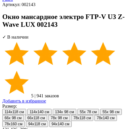
Артикул:
002143
Окно мансардное электро FTP-V U3 Z-
Wave LUX 002143
✓ В наличии
5
|
941 заказов
Добавить в избранное
Размер:
114х118 см
114х140 см
134х 98 см
55х 78 см
55х 98 см
66х 98 см
66х118 см
78х 98 см
78х118 см
78х140 см
78х160 см
94х118 см
94х140 см