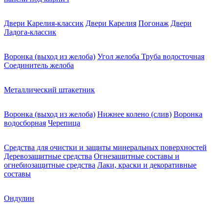
Двери Карелия-классик
Двери Карелия
Погонаж
Двери
Ладога-классик
Воронка (выход из желоба)
Угол желоба
Труба водосточная
Соединитель желоба
Металлический штакетник
Воронка (выход из желоба)
Нижнее колено (слив)
Воронка
водосборная
Черепица
Средства для очистки и защиты минеральных поверхностей
Деревозащитные средства
Огнезащитные составы и
огнебиозащитные средства
Лаки, краски и декоративные
составы
Ондулин