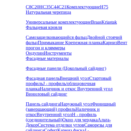
С8
С20
НС35
С44
С21
Комплектующие
Н75
Натуральная черепица
Универсальные комплектующие
Braas
Kriastak
Фальцевая кровля
Самозащелкивающийся фальц
Двойной стоячий
фальц
Примыкание
Крепежная планка
Карниз
Вент
прогон и кляммеры
Ондулин
Инструменты
Фасадные материалы
Фасадные панели (Цокольный сайдинг)
Фасадная панель
Внешний угол
Стартовый
профиль
J - профиль/облицовочная
планка
Наличник и откос
Внутренний угол
Виниловый сайдинг
Панель сайдинга
Наружный угол
Финишный
(завершающий) профиль
Наличник и
откос
Внутренний угол
H - профиль
(соединительный)
Окно для чердака
Альта-
Декор
Система отделки углов
Саморезы для
сайдинга
Софит
Карниз фаска
J -