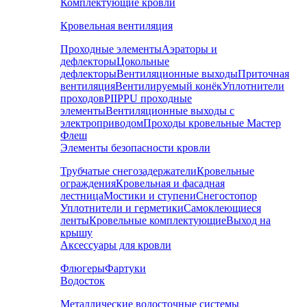
Комплектующие кровли
Кровельная вентиляция
Проходные элементы
Аэраторы и
дефлекторы
Цокольные
дефлекторы
Вентиляционные выходы
Приточная
вентиляция
Вентилируемый конёк
Уплотнители
проходов
PIIPPU проходные
элементы
Вентиляционные выходы с
электроприводом
Проходы кровельные Мастер
Флеш
Элементы безопасности кровли
Трубчатые снегозадержатели
Кровельные
ограждения
Кровельная и фасадная
лестница
Мостики и ступени
Снегостопор
Уплотнители и герметики
Самоклеющиеся
ленты
Кровельные комплектующие
Выход на
крышу
Аксессуары для кровли
Флюгеры
Фартуки
Водосток
Металлические водосточные системы