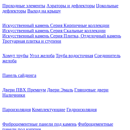
Проходные элементы
Аэраторы и дефлекторы
Цокольные
дефлекторы
Выход на крышу
Искусственный камень Серия Кирпичные коллекции
Искусственный камень Серия Скальные коллекции
Искусственный камень Серия Плитка, Отделочный камень
Тротуарная плитка и ступени
Хомут трубы
Угол желоба
Труба водосточная
Соединитель
желоба
Панель сайдинга
Двери ПВХ Премиум
Двери Эмаль
Глянцевые двери
Наличники
Пароизоляция
Комплектующие
Гидроизоляция
Фиброцементные панели под камень
Фиброцементные
панели под кирпич