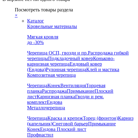
Посмотреть товары раздела
×
Каталог
Кровельные материалы
Мягкая кровля
до -30%
Черепица
ОСП, гвозди и пр.
Распродажа гибкой
черепицы
Подкладочный ковер
Коньково-
карнизная черепица
Ендовый ковер
(Ендова)
Рулонная черепица
Клей и мастика
Композитная черепица
Черепица
Конек
Вентиляция
Торцевая
планка
Распродажа
Примыкание
Плоский
лист
Карнизная планка
Гвозди и рем.
комплект
Ендова
Металлочерепица
Черепица
Краска и крепеж
Торец (фронтон)
Карниз
(капельник)
Снеговой барьер
Примыкание
Конек
Ендова
Плоский лист
Профнастил