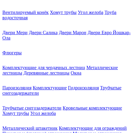
Вентилируемый конёк
Хомут трубы
Угол желоба
Труба
водосточная
Двери Мери
Двери Салика
Двери Марон
Двери Евро Йошкар-
Ола
Флюгеры
Комплектующие для чердачных лестниц
Металлические
лестницы
Деревянные лестницы
Окна
Пароизоляция
Комплектующие
Гидроизоляция
Трубчатые
снегозадержатели
Трубчатые снегозадержатели
Кровельные комплектующие
Хомут трубы
Угол желоба
Металлический штакетник
Комплектующие для ограждений