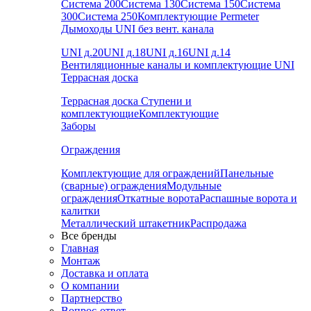
Система 200
Система 130
Система 150
Система
300
Система 250
Комплектующие Permeter
Дымоходы UNI без вент. канала
UNI д.20
UNI д.18
UNI д.16
UNI д.14
Вентиляционные каналы и комплектующие UNI
Террасная доска
Террасная доска
Ступени и
комплектующие
Комплектующие
Заборы
Ограждения
Комплектующие для ограждений
Панельные
(сварные) ограждения
Модульные
ограждения
Откатные ворота
Распашные ворота и
калитки
Металлический штакетник
Распродажа
Все бренды
Главная
Монтаж
Доставка и оплата
О компании
Партнерство
Вопрос-ответ