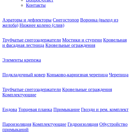
Контакты
Аэраторы и дефлекторы
Снегостопор
Воронка (выход из
желоба)
Нижнее колено (слив)
Трубчатые снегозадержатели
Мостики и ступени
Кровельная
и фасадная лестница
Кровельные ограждения
Элементы крепежа
Подкладочный ковер
Коньково-карнизная черепица
Черепица
Трубчатые снегозадержатели
Кровельные ограждения
Комплектующие
Ендова
Торцевая планка
Примыкание
Гвозди и рем. комплект
Пароизоляция
Комплектующие
Гидроизоляция
Обустройство
примыканий