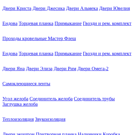
Двери Криста
Двери Джесика
Двери Альмека
Двери Ювелия
Ендова
Торцевая планка
Примыкание
Гвозди и рем. комплект
Проходы кровельные Мастер Флеш
Ендова
Торцевая планка
Примыкание
Гвозди и рем. комплект
Двери Яна
Двери Элиза
Двери Рим
Двери Омега-2
Самоклеющиеся ленты
Угол желоба
Соединитель желоба
Соединитель трубы
Заглушка желоба
Теплоизоляция
Звукоизоляция
Двери экошпон
Притворная планка
Наличники
Коробка