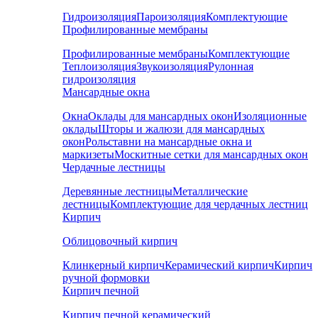
Гидроизоляция
Пароизоляция
Комплектующие
Профилированные мембраны
Профилированные мембраны
Комплектующие
Теплоизоляция
Звукоизоляция
Рулонная
гидроизоляция
Мансардные окна
Окна
Оклады для мансардных окон
Изоляционные
оклады
Шторы и жалюзи для мансардных
окон
Рольставни на мансардные окна и
маркизеты
Москитные сетки для мансардных окон
Чердачные лестницы
Деревянные лестницы
Металлические
лестницы
Комплектующие для чердачных лестниц
Кирпич
Облицовочный кирпич
Клинкерный кирпич
Керамический кирпич
Кирпич
ручной формовки
Кирпич печной
Кирпич печной керамический