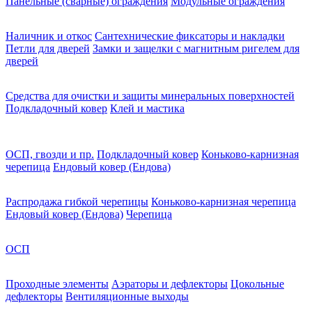
Панельные (сварные) ограждения
Модульные ограждения
Наличник и откос
Сантехнические фиксаторы и накладки
Петли для дверей
Замки и защелки с магнитным ригелем для
дверей
Средства для очистки и защиты минеральных поверхностей
Подкладочный ковер
Клей и мастика
ОСП, гвозди и пр.
Подкладочный ковер
Коньково-карнизная
черепица
Ендовый ковер (Ендова)
Распродажа гибкой черепицы
Коньково-карнизная черепица
Ендовый ковер (Ендова)
Черепица
ОСП
Проходные элементы
Аэраторы и дефлекторы
Цокольные
дефлекторы
Вентиляционные выходы