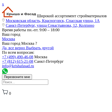
x
Широкий ассортимент стройматериалов
Московская область, Красногорск, Спасская улица, 1А
Санкт-Петербург, улица Севастьянова, 12, Колпино
Время работы
пн.-пт. 9:00 – 18:00
Ваш город
Москва
Ваш город Москва ?
Да, все верно
Выбрать другой
По всем вопросам:
+7 (499) 490-46-08
Москва
+7 (812) 615-21-08
Санкт-Петербург
info@krishafasad.ru
Перезвоните мне
0