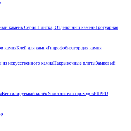
ь
ный камень Серия Плитка, Отделочный камень
Тротуарная
ов камня
Клей для камня
Гидрофобизатор для камня
 из искусственного камня
Накрывочные плиты
Замковый
я
Вентилируемый конёк
Уплотнители проходов
PIIPPU
ор