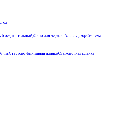
угол
ь (соединительный)
Окно для чердака
Альта-Декор
Система
тлив
Стартово-финишная планка
Стыковочная планка