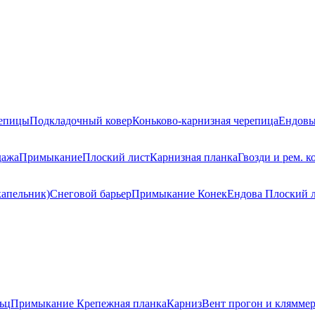
репицы
Подкладочный ковер
Коньково-карнизная черепица
Ендовы
дажа
Примыкание
Плоский лист
Карнизная планка
Гвозди и рем. к
капельник)
Снеговой барьер
Примыкание
Конек
Ендова
Плоский 
ьц
Примыкание
Крепежная планка
Карниз
Вент прогон и клямме