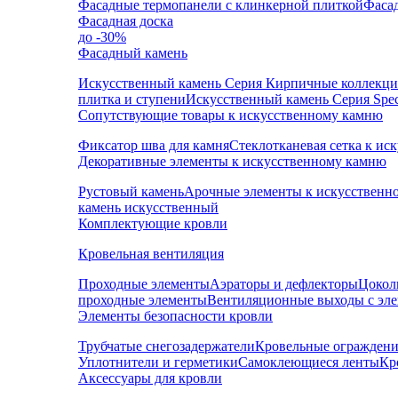
Фасадные термопанели с клинкерной плиткой
Фаса
Фасадная доска
до -30%
Фасадный камень
Искусственный камень Серия Кирпичные коллекц
плитка и ступени
Искусственный камень Серия Speci
Сопутствующие товары к искусственному камню
Фиксатор шва для камня
Стеклотканевая сетка к и
Декоративные элементы к искусственному камню
Рустовый камень
Арочные элементы к искусственн
камень искусственный
Комплектующие кровли
Кровельная вентиляция
Проходные элементы
Аэраторы и дефлекторы
Цокол
проходные элементы
Вентиляционные выходы с эл
Элементы безопасности кровли
Трубчатые снегозадержатели
Кровельные ограждени
Уплотнители и герметики
Самоклеющиеся ленты
Кр
Аксессуары для кровли