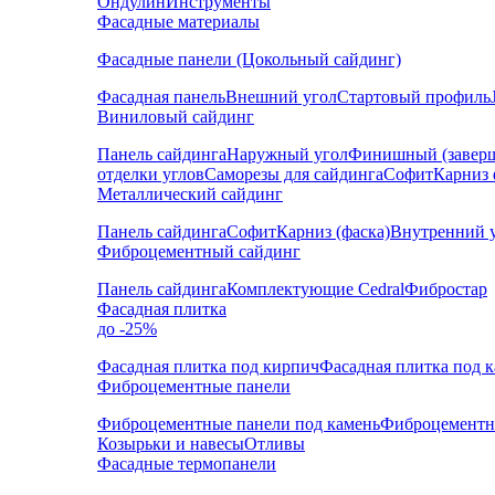
Ондулин
Инструменты
Фасадные материалы
Фасадные панели (Цокольный сайдинг)
Фасадная панель
Внешний угол
Стартовый профиль
Виниловый сайдинг
Панель сайдинга
Наружный угол
Финишный (завер
отделки углов
Саморезы для сайдинга
Софит
Карниз 
Металлический сайдинг
Панель сайдинга
Софит
Карниз (фаска)
Внутренний 
Фиброцементный сайдинг
Панель сайдинга
Комплектующие Cedral
Фибростар
Фасадная плитка
до -25%
Фасадная плитка под кирпич
Фасадная плитка под 
Фиброцементные панели
Фиброцементные панели под камень
Фиброцементн
Козырьки и навесы
Отливы
Фасадные термопанели