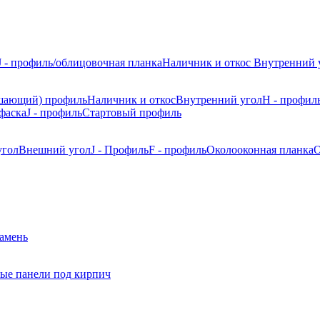
J - профиль/облицовочная планка
Наличник и откос
Внутренний 
шающий) профиль
Наличник и откос
Внутренний угол
H - профил
фаска
J - профиль
Стартовый профиль
угол
Внешний угол
J - Профиль
F - профиль
Околооконная планка
О
камень
ые панели под кирпич