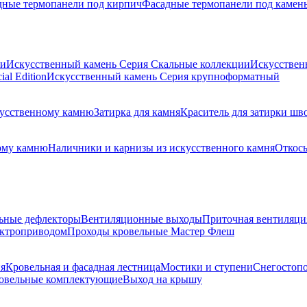
дные термопанели под кирпич
Фасадные термопанели под камен
ии
Искусственный камень Серия Скальные коллекции
Искусствен
al Edition
Искусственный камень Серия крупноформатный
скусственному камню
Затирка для камня
Краситель для затирки шв
ому камню
Наличники и карнизы из искусственного камня
Откосы
ьные дефлекторы
Вентиляционные выходы
Приточная вентиляци
ектроприводом
Проходы кровельные Мастер Флеш
я
Кровельная и фасадная лестница
Мостики и ступени
Снегостоп
овельные комплектующие
Выход на крышу