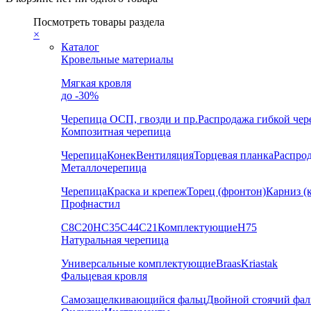
Посмотреть товары раздела
×
Каталог
Кровельные материалы
Мягкая кровля
до -30%
Черепица
ОСП, гвозди и пр.
Распродажа гибкой че
Композитная черепица
Черепица
Конек
Вентиляция
Торцевая планка
Распро
Металлочерепица
Черепица
Краска и крепеж
Торец (фронтон)
Карниз (
Профнастил
С8
С20
НС35
С44
С21
Комплектующие
Н75
Натуральная черепица
Универсальные комплектующие
Braas
Kriastak
Фальцевая кровля
Самозащелкивающийся фальц
Двойной стоячий фал