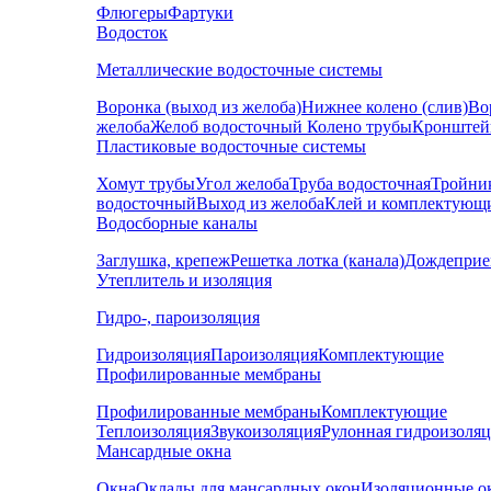
Флюгеры
Фартуки
Водосток
Металлические водосточные системы
Воронка (выход из желоба)
Нижнее колено (слив)
Во
желоба
Желоб водосточный
Колено трубы
Кронштей
Пластиковые водосточные системы
Хомут трубы
Угол желоба
Труба водосточная
Тройни
водосточный
Выход из желоба
Клей и комплектующ
Водосборные каналы
Заглушка, крепеж
Решетка лотка (канала)
Дождеприе
Утеплитель и изоляция
Гидро-, пароизоляция
Гидроизоляция
Пароизоляция
Комплектующие
Профилированные мембраны
Профилированные мембраны
Комплектующие
Теплоизоляция
Звукоизоляция
Рулонная гидроизоля
Мансардные окна
Окна
Оклады для мансардных окон
Изоляционные о