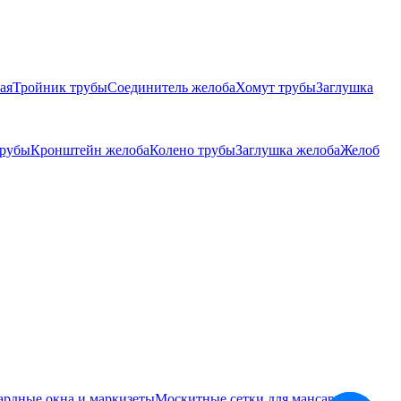
ая
Тройник трубы
Соединитель желоба
Хомут трубы
Заглушка
трубы
Кронштейн желоба
Колено трубы
Заглушка желоба
Желоб
ардные окна и маркизеты
Москитные сетки для мансардных