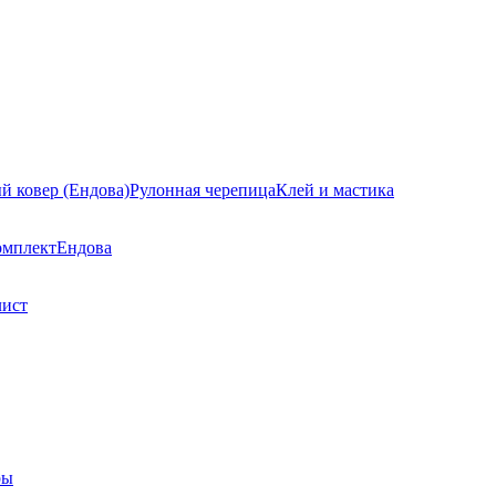
й ковер (Ендова)
Рулонная черепица
Клей и мастика
омплект
Ендова
лист
ры