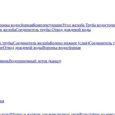
ронка водосборная
Комплектующие
Угол желоба
Труба водосточн
н желоба
Соединитель трубы
Отвод дождевой воды
к трубы
Соединитель желоба
Колено нижнее (слив)
Соединитель 
ие
Отвод дождевой воды
Воронка водосборная
мник
Водоприемный лоток (канал)
ция
клады
Шторы и жалюзи для мансардных окон
Рольставни на манс